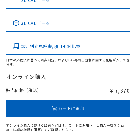
2D CADデータ
No
No
No
No
中国 RoHS表
※1 ※2
3D CADデータ
この製品の規格認証/適合状況ページへ
Pb
Hg
Cd
Cr(VI)
その他の認証はこちらのページからご検索ください
取りつけ穴加工図
該非判定見解書/項目別対比表
X
O
O
O
日本の外為法に基づく該非判定、およびEAR再輸出規制に関する見解が入手でき
ます。
"対応済み"や非含有の記載がされた商品であっても、流通
在庫等で未対応品が混在する可能性があります。
オンライン購入
非含有品が必要な際は、弊社営業部門もしくは販売店へお
問い合わせください。
¥ 7,370
販売価格（税込）
この製品のRoHS/REACH対応状況ページへ
カートに追加
オンライン購入における出荷予定日は、カートに追加～「ご購入手続き：価
格・納期の確認」画面にてご確認ください。