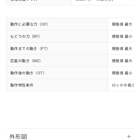
(PBDE) 1000ppm以下、フタル酸ビス(2-エチルヘキシ
○
一定数以上の在庫あり
ニル類) : 1000ppm、 PBDEs(ポリ臭化ジフェニルエーテ
当社は規制貨物を破棄する場合は、完
ル) (DEHP)(別名：DOP) 1000ppm以下、フタル酸ブチ
正式な納期状況および標準価格はお客
ル類) : 1000ppm、
ルベンジル（BBP） 1000ppm以下、フタル酸ジブチル
全に破砕するなど、違法に輸出されな
DBP(フタル酸ジブチル) : 1000ppm、 DIBP(フタル酸ジ
様のお取引先、またはお客様担当のオ
（DBP） 1000ppm以下、フタル酸ジイソブチル
イソブチル) : 1000ppm、 BBP(フタル酸ブチルベンジ
△
一定数には満たないが在庫あり
いよう必要な手段を講じます。
ムロン制御機器販売店・当社販売員に
(DIBP) 1000ppm以下
ル) : 1000ppm、
当社は貴社製品を、核兵器、ミサイ
動作に必要な力（OF）
規格値 最大 5.6
但し、RoHS指令で産業用監視および制御機器に対する
DEHP(フタル酸ビス(2-エチルヘキシル)) : 1000ppm
ご相談ください。
適用除外項目は除く。
ル、化学兵器、生物兵器またはその他
－
在庫なし(最新の在庫状況につ
オムロン制御機器販売店や当社販売拠
フタル酸エステル類の４物質については閾値を超える意
もどりの力（RF）
規格値 最小 1.4
武器並びにこれらの製造装置等に一切
いては、お客様のお取引先、ま
図的な使用がないことを確認しています。
点は「
販売ネットワーク
」をご確認
※2 環境保護使用期限
使用いたしません。
たはお客様担当のオムロン制御
ください。
動作までの動き（PT）
規格値 最大 25°
当社は、貴社製品を第三者に販売する
機器販売店・当社販売員にご確
在庫状況および標準価格結果を当社の
※2 対応予定月
「ｅ」：有害物質（10物質）のすべてが基
場合は、上記1、2および3の内容を当
認ください)
事前の承諾なく第三者に漏洩または開
応差の動き（MD）
規格値 最大 3°
準値以下であることを示します。
該第三者に通知します。また当社は、
示しないようお願いします。
部品在庫の切り替え状況などにより、予定
「10」：通常の使用状況下において有害物
販売先および販売に係わる関係者が違
マイパーツ機能（部品リスト作成サー
空
受注生産機種、また在庫状況の
動作後の動き（OT）
規格値 最小 40°
月が前後することがあります。
質が外部に漏えいし、環境に深刻な影響を
法に輸出するおそれがある場合は、取
ビス）をご利用いただくには、I-Web
白
情報を公開していない機種
及ぼさない年数を意味します。
り引きをいたしません。
メンバーズにご登録されている必要が
動作特性条件
ロッドの長さが
「－」：未確認です。当社販売部門へお問
あります。
い合わせください。
お客様が当ウェブサイト上で当社にご
※3 非含有証明書ダウンロード
登録された部品リストについて、当社
および当社の共同利用者が、当社の製
下記の非含有証明書をダウンロードするこ
品・サービスに関するお客様との取
とができます。
合意する
キャンセル
引・商談に必要な範囲で利用すること
をご了承ください。
EU RoHS指令（10物質）の非含有証明書
外形図
※当社の共同利用者とは、
"個人情報