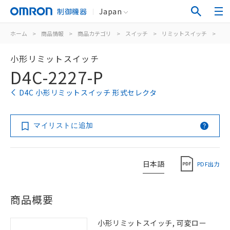
制御機器
Japan
ホーム
>
商品情報
>
商品カテゴリ
>
スイッチ
>
リミットスイッチ
>
汎
小形リミットスイッチ
D4C-2227-P
D4C 小形リミットスイッチ 形式セレクタ
マイリストに追加
日本語
PDF出力
商品概要
小形リミットスイッチ, 可変ロー