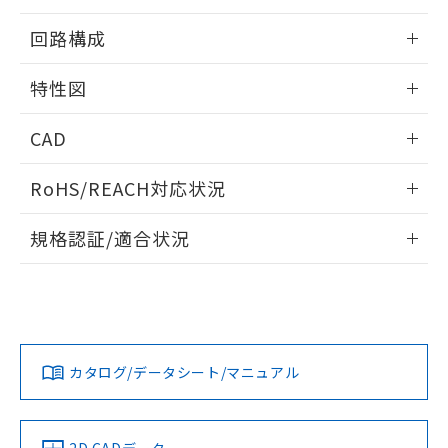
51物質の非含有証明書（当社基準）
の共同利用に関して"
の「1.共同利
情報更新：2025/09/04
※本証明書は発行日時点で非含有を証明す
用者の範囲」に記載されている法人を
回路構成
るもので、過去に遡って非含有を証明する
指します。
ものではありません。
情報更新：2025/09/04
特性図
また、RoHS指令のフタル酸エステル類４
物質の対応では、対応完了までの期間は出
情報更新：2025/09/04
荷製品に未対応品が混在することから備考
CAD
欄に対応日を記載しておりました。
耐久曲線図
既に当社にて対応品への在庫切替を完了
ログイン/会員登録いただくと、CADデータをダウンロー
RoHS/REACH対応状況
電気的:
していることから、特段のことがない限
ドすることができます。
り、2022年1月12日より割愛しておりま
情報更新：2026/7/29
規格認証/適合状況
す。
ログイン/会員登録
EU RoHS
注意事項・凡例
UL認証
CSA認証
CEマーキング
No
No
No
対応状況
対応予定月
※1
※2
ダウンロードデータをご利用いただく前に、以下を必ずお読
みください。
カタログ/データシート/マニュアル
対応済み
ソフトウェアの使用条件
LR型式承認
DNV型式承認
BV型式承認
KR型式承
（イギリス
（ノルウェー
（フランス
（韓国
船舶規格）
船舶規格）
船舶規格）
船舶規格
中国 RoHS
注意事項・凡例