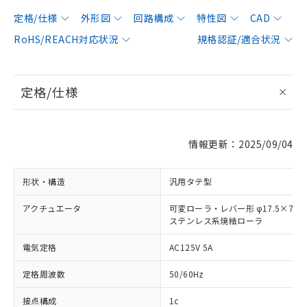
定格/仕様
外形図
回路構成
特性図
CAD
RoHS/REACH対応状況
規格認証/適合状況
定格/仕様
情報更新：2025/09/04
形状・構造
汎用タテ型
アクチュエータ
可変ローラ・レバー形 φ17.5×7
ステンレス系焼結ローラ
電気定格
AC125V 5A
定格周波数
50/60Hz
接点構成
1c