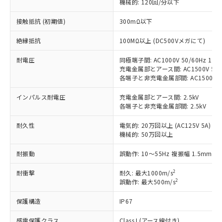
機械的: 120回/分以下
非含有に対応した製品が提供可能な商品で
す。
接触抵抗 (初期値)
300mΩ以下
対応予定：EU RoHS指令（10物質）の非含
ご利用条件
有に対応した製品に切り替える予定のある
絶縁抵抗
100MΩ以上 (DC500Vメガにて)
商品です。
耐電圧
同極端子間: AC1000V 50/60Hz 1mi
対応予定なし：EU RoHS指令（10物質）の
以下の条件をお読みいただき、同意のうえ
充電金属部とアース間: AC1500V 50/6
非含有に非対応の商品で、対応品を出す予
各端子と非充電金属部間: AC1500V 50/
ご利用ください。
定はありません。
調査・確認中：EU RoHS指令（10物質）の
本サービスは、当社制御機器事業取扱
インパルス耐電圧
充電金属部とアース間: 2.5kV
※1 中国RoHS○×表
非含有の対応状況を調査中または確認中の
各端子と非充電金属部間: 2.5kV
商品の当社在庫状況および標準価格
商品です。
(税抜)を提供させていただくもので
「○」：最大均質材料含有率が中国RoHSの
非該当品：ライセンス料など無形物で、有
耐久性
電気的: 20万回以上 (AC125V 5A)
す。
基準値以下であることを示します。
害物質有無と関係のない商品です。
機械的: 50万回以上
当社制御機器事業取扱商品の中には、
「×」：最大均質材料含有率が中国RoHSの
仕入先様の事情により、非含有部品として
本サービスの対象外となる商品もある
基準値を超えていることを示します。
耐振動
誤動作: 10～55Hz 複振幅 1.5mm
いたものが、含有品と判明した場合などや
当社は、これら貴社製品のうち、外国
ことをご了承ください。
「－」：未確認です。当社販売部門へお問
むを得ず変更することがあります。
為替および外国貿易法に定める商品
在庫状況および標準価格照会結果は、
2
耐衝撃
耐久: 最大1000m/s
い合わせください。
（以下｢規制貨物等」という）を輸出
記載している更新日時点での社内デー
2
誤動作: 最大500m/s
*EU RoHS指令（10物質）：
または国外への提供する場合は、日本
記
タに基づき作成されるものであり、閲
説明
鉛(Pb) 1000ppm以下、 水銀(Hg) 1000ppm以下、 カド
*中国RoHS10物質の基準値 (GB/T26572)：
国政府の輸出許可(または役務取引許
号
覧された時点での実際の在庫および標
ミウム(Cd) 100ppm以下、
保護構造
IP67
Pb(鉛) :1000ppm、 Hg(水銀) : 1000ppm、 Cd(カドミウ
可)を取得するなどの必要な手続きを
六価クロム(Cr(Ⅵ)) 1000ppm以下、ポリ臭化ビフェニル
ム) : 100ppm、
準価格とは異なる場合があることをご
類(PBB) 1000ppm以下、ポリ臭化ジフェニルエーテル類
Cr(Ⅵ)(六価クロム) : 1000ppm、 PBBs(ポリ臭化ビフェ
とります。
感電保護クラス
Class I (アース線付き)
了承ください。