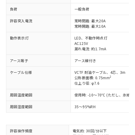
負荷
一般負荷
許容突入電流
常時閉路: 最大20A
常時開路: 最大10A
動作表示灯
LED、不動作時点灯
AC125V
漏れ電流: 約1.7mA
アース端子
アース線付き
ケーブル仕様
VCTF 耐油ケーブル、4芯、3m
2
公称断面積: 0.75mm
仕上り径: φ7.6
周囲温度範囲
使用時: -10～70℃ (ただし、氷結
周囲湿度範囲
35～95%RH
※1 対応状況
許容操作頻度
電気的: 30回/分以下
対応済み：EU RoHS指令（10物質）の