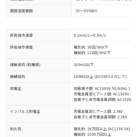
周囲湿度範囲
35～95%RH
※1 対応状況
対応済み：EU RoHS指令（10物質）の
非含有に対応した製品が提供可能な商品で
許容操作速度
0.1mm/s～0.5m/s
す。
対応予定：EU RoHS指令（10物質）の非含
許容操作頻度
電気的: 30回/分以下
ご利用条件
有に対応した製品に切り替える予定のある
機械的: 120回/分以下
商品です。
対応予定なし：EU RoHS指令（10物質）の
接触抵抗 (初期値)
300mΩ以下
以下の条件をお読みいただき、同意のうえ
非含有に非対応の商品で、対応品を出す予
ご利用ください。
定はありません。
絶縁抵抗
100MΩ以上 (DC500Vメガにて)
調査・確認中：EU RoHS指令（10物質）の
本サービスは、当社制御機器事業取扱
※1 中国RoHS○×表
耐電圧
同極端子間: AC1000V 50/60Hz 1mi
非含有の対応状況を調査中または確認中の
商品の当社在庫状況および標準価格
充電金属部とアース間: AC1500V 50/6
商品です。
(税抜)を提供させていただくもので
各端子と非充電金属部間: AC1500V 50/
「○」：最大均質材料含有率が中国RoHSの
非該当品：ライセンス料など無形物で、有
す。
基準値以下であることを示します。
害物質有無と関係のない商品です。
当社制御機器事業取扱商品の中には、
インパルス耐電圧
充電金属部とアース間: 2.5kV
「×」：最大均質材料含有率が中国RoHSの
仕入先様の事情により、非含有部品として
各端子と非充電金属部間: 2.5kV
本サービスの対象外となる商品もある
基準値を超えていることを示します。
いたものが、含有品と判明した場合などや
当社は、これら貴社製品のうち、外国
ことをご了承ください。
「－」：未確認です。当社販売部門へお問
むを得ず変更することがあります。
為替および外国貿易法に定める商品
耐久性
電気的: 20万回以上 (AC125V 5A)
在庫状況および標準価格照会結果は、
い合わせください。
機械的: 1000万回以上
（以下｢規制貨物等」という）を輸出
記載している更新日時点での社内デー