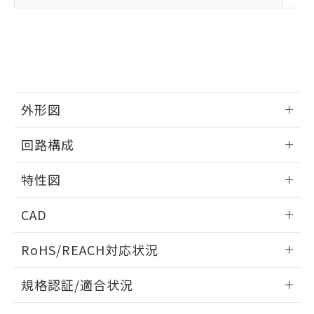
下記の非含有証明書をダウンロードするこ
品・サービスに関するお客様との取
とができます。
合意する
キャンセル
引・商談に必要な範囲で利用すること
をご了承ください。
EU RoHS指令（10物質）の非含有証明書
※当社の共同利用者とは、
"個人情報
51物質の非含有証明書（当社基準）
の共同利用に関して"
の「1.共同利
※本証明書は発行日時点で非含有を証明す
用者の範囲」に記載されている法人を
るもので、過去に遡って非含有を証明する
指します。
ものではありません。
外形図
また、RoHS指令のフタル酸エステル類４
情報更新：2025/09/04
物質の対応では、対応完了までの期間は出
回路構成
荷製品に未対応品が混在することから備考
欄に対応日を記載しておりました。
情報更新：2025/09/04
特性図
既に当社にて対応品への在庫切替を完了
していることから、特段のことがない限
情報更新：2025/09/04
り、2022年1月12日より割愛しておりま
CAD
す。
耐久曲線図
ログイン/会員登録いただくと、CADデータをダウンロー
RoHS/REACH対応状況
電気的:
ドすることができます。
情報更新：2026/7/29
規格認証/適合状況
ログイン/会員登録
EU RoHS
注意事項・凡例