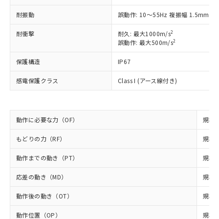
*EU RoHS指令（10物質）：
または国外への提供する場合は、日本
記
タに基づき作成されるものであり、閲
説明
鉛(Pb) 1000ppm以下、 水銀(Hg) 1000ppm以下、 カド
*中国RoHS10物質の基準値 (GB/T26572)：
耐振動
誤動作: 10～55Hz 複振幅 1.5mm
国政府の輸出許可(または役務取引許
号
覧された時点での実際の在庫および標
ミウム(Cd) 100ppm以下、
Pb(鉛) :1000ppm、 Hg(水銀) : 1000ppm、 Cd(カドミウ
可)を取得するなどの必要な手続きを
六価クロム(Cr(Ⅵ)) 1000ppm以下、ポリ臭化ビフェニル
ム) : 100ppm、
準価格とは異なる場合があることをご
2
耐衝撃
耐久: 最大1000m/s
類(PBB) 1000ppm以下、ポリ臭化ジフェニルエーテル類
Cr(Ⅵ)(六価クロム) : 1000ppm、 PBBs(ポリ臭化ビフェ
とります。
了承ください。
2
(PBDE) 1000ppm以下、フタル酸ビス(2-エチルヘキシ
誤動作: 最大500m/s
○
一定数以上の在庫あり
ニル類) : 1000ppm、 PBDEs(ポリ臭化ジフェニルエーテ
当社は規制貨物を破棄する場合は、完
ル) (DEHP)(別名：DOP) 1000ppm以下、フタル酸ブチ
正式な納期状況および標準価格はお客
ル類) : 1000ppm、
ルベンジル（BBP） 1000ppm以下、フタル酸ジブチル
全に破砕するなど、違法に輸出されな
DBP(フタル酸ジブチル) : 1000ppm、 DIBP(フタル酸ジ
様のお取引先、またはお客様担当のオ
保護構造
IP67
（DBP） 1000ppm以下、フタル酸ジイソブチル
イソブチル) : 1000ppm、 BBP(フタル酸ブチルベンジ
△
一定数には満たないが在庫あり
いよう必要な手段を講じます。
ムロン制御機器販売店・当社販売員に
(DIBP) 1000ppm以下
ル) : 1000ppm、
当社は貴社製品を、核兵器、ミサイ
但し、RoHS指令で産業用監視および制御機器に対する
DEHP(フタル酸ビス(2-エチルヘキシル)) : 1000ppm
感電保護クラス
Class I (アース線付き)
ご相談ください。
適用除外項目は除く。
ル、化学兵器、生物兵器またはその他
－
在庫なし(最新の在庫状況につ
オムロン制御機器販売店や当社販売拠
フタル酸エステル類の４物質については閾値を超える意
武器並びにこれらの製造装置等に一切
いては、お客様のお取引先、ま
図的な使用がないことを確認しています。
点は「
販売ネットワーク
」をご確認
※2 環境保護使用期限
使用いたしません。
たはお客様担当のオムロン制御
ください。
当社は、貴社製品を第三者に販売する
動作に必要な力（OF）
規格値
機器販売店・当社販売員にご確
在庫状況および標準価格結果を当社の
※2 対応予定月
「ｅ」：有害物質（10物質）のすべてが基
場合は、上記1、2および3の内容を当
認ください)
事前の承諾なく第三者に漏洩または開
準値以下であることを示します。
もどりの力（RF）
規格値
該第三者に通知します。また当社は、
示しないようお願いします。
部品在庫の切り替え状況などにより、予定
「10」：通常の使用状況下において有害物
販売先および販売に係わる関係者が違
マイパーツ機能（部品リスト作成サー
空
受注生産機種、また在庫状況の
動作までの動き（PT）
規格値
月が前後することがあります。
質が外部に漏えいし、環境に深刻な影響を
法に輸出するおそれがある場合は、取
ビス）をご利用いただくには、I-Web
白
情報を公開していない機種
及ぼさない年数を意味します。
り引きをいたしません。
メンバーズにご登録されている必要が
応差の動き（MD）
規格値
「－」：未確認です。当社販売部門へお問
あります。
い合わせください。
お客様が当ウェブサイト上で当社にご
動作後の動き（OT）
規格値
※3 非含有証明書ダウンロード
登録された部品リストについて、当社
および当社の共同利用者が、当社の製
動作位置（OP）
規格値