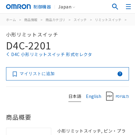
制御機器
Japan
ホーム
>
商品情報
>
商品カテゴリ
>
スイッチ
>
リミットスイッチ
>
汎
小形リミットスイッチ
D4C-2201
D4C 小形リミットスイッチ 形式セレクタ
マイリストに追加
日本語
English
PDF出力
商品概要
小形リミットスイッチ, ピン・プラ