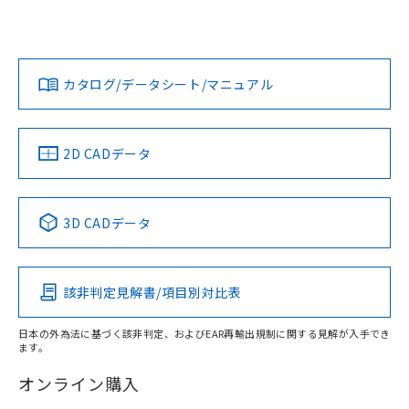
UL認証
CSA認証
CEマーキング
No
No
Yes
対応状況
対応予定月
※1
※2
ダウンロードデータをご利用いただく前に、以下を必ずお読
みください。
カタログ/データシート/マニュアル
対応済み
ソフトウェアの使用条件
LR型式承認
DNV型式承認
BV型式承認
KR型式承
（イギリス
（ノルウェー
（フランス
（韓国
船舶規格）
船舶規格）
船舶規格）
船舶規格
中国 RoHS
注意事項・凡例
2D CADデータ
No
No
No
No
中国 RoHS表
取りつけ穴加工図
※1 ※2
3D CADデータ
この製品の規格認証/適合状況ページへ
Pb
Hg
Cd
Cr(VI)
その他の認証はこちらのページからご検索ください
該非判定見解書/項目別対比表
X
O
O
O
日本の外為法に基づく該非判定、およびEAR再輸出規制に関する見解が入手でき
ます。
"対応済み"や非含有の記載がされた商品であっても、流通
在庫等で未対応品が混在する可能性があります。
オンライン購入
非含有品が必要な際は、弊社営業部門もしくは販売店へお