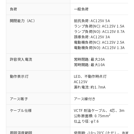
負荷
一般負荷
開閉能力（AC）
抵抗負荷: AC125V 5A
ランプ負荷(NC): AC125V 1.5A
ランプ負荷(NO): AC125V 0.7A
誘導負荷: AC125V 3A
電動機負荷(NC): AC125V 2.5A
電動機負荷(NO): AC125V 1.3A
許容突入電流
常時閉路: 最大20A
常時開路: 最大10A
動作表示灯
LED、不動作時点灯
AC125V
漏れ電流: 約1.7mA
アース端子
アース線付き
ケーブル仕様
VCTF 耐油ケーブル、4芯、3m
2
公称断面積: 0.75mm
仕上り径: φ7.6
周囲温度範囲
使用時: -10～70℃ (ただし、氷結