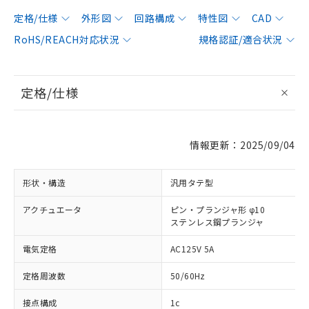
定格/仕様
外形図
回路構成
特性図
CAD
RoHS/REACH対応状況
規格認証/適合状況
定格/仕様
情報更新：2025/09/04
形状・構造
汎用タテ型
アクチュエータ
ピン・プランジャ形 φ10
ステンレス鋼プランジャ
電気定格
AC125V 5A
定格周波数
50/60Hz
接点構成
1c