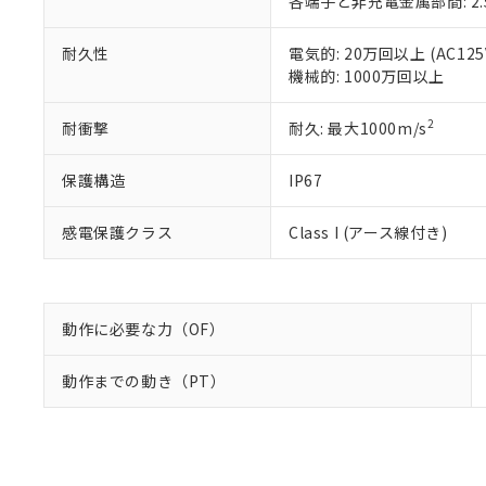
各端子と非充電金属部間: 2.
耐久性
電気的: 20万回以上 (AC125V
機械的: 1000万回以上
2
耐衝撃
耐久: 最大1000m/s
保護構造
IP67
感電保護クラス
Class I (アース線付き)
動作に必要な力（OF）
動作までの動き（PT）