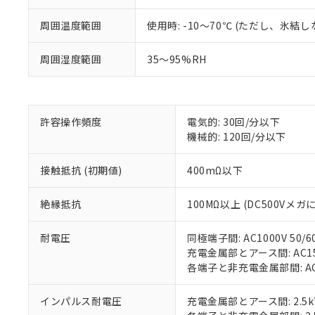
などの必要な
フタル酸ビス(2-エチルヘ
号
*中国RoHS10物質の基準値 
ル（DBP） 1000ppm
在庫状況およ
当社は規制貨
Pb(鉛) :1000ppm、 Hg
但し、RoHS指令で産
周囲温度範囲
使用時: -10～70℃ (ただし、氷結
のであり、閲
ます。
Cr(Ⅵ)(六価クロム) : 
フタル酸エステル類の４
○
一定数以
DBP(フタル酸ジブチル) :
い。
当社は貴社製
DEHP(フタル酸ビス(2-エ
正式な納期状
周囲湿度範囲
35～95%RH
置等に一切使
当社販売員に
※2 対応予定月
△
一定数に
当社は、貴社
オムロン制御
また当社は、
※2 環境保護使
在庫状況およ
部品在庫の切り替
たしません。
－
在庫なし
す。
「ｅ」：有害物質
許容操作頻度
電気的: 30回/分以下
機器販売
マイパーツ機
「10」：通常の
機械的: 120回/分以下
ている必要が
味します。
空
受注生産
お客様が当ウ
※3 非含有証明
「－」：未確認で
接触抵抗 (初期値)
400mΩ以下
白
が、当社の製
さい。
下記の非含有証明
絶縁抵抗
100MΩ以上 (DC500Vメガ
※当社の共同
いる法人を指
EU RoHS指令（
51物質の非含有証
耐電圧
同極端子間: AC1000V 50/6
※本証明書は発行
充電金属部とアース間: AC1500
また、RoHS指
各端子と非充電金属部間: AC15
混在することから
既に当社にて対応
インパルス耐電圧
充電金属部とアース間: 2.5k
り割愛しておりま