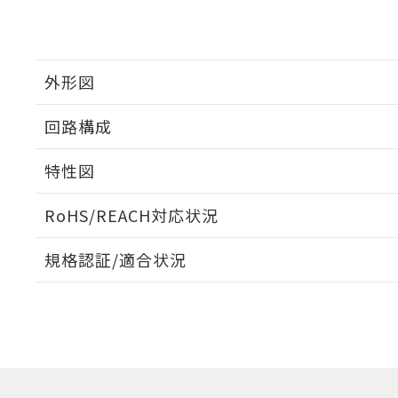
外形図
回路構成
特性図
RoHS/REACH対応状況
耐久曲線図
規格認証/適合状況
電気的:
EU RoHS
注意事項・凡例
UL認証
CSA認証
CEマーキング
Yes
Yes
No
対応状況
対応予定月
※1
※2
対応済み