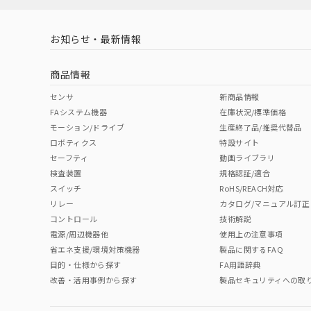
LR型式承認
DNV型式承認
BV型式承認
KR
（イギリス
（ノルウェー
（フランス
（
お知らせ・最新情報
中国 RoHS
注意事項・凡例
船舶規格）
船舶規格）
船舶規格）
船
商品情報
No
No
No
No
中国 RoHS表
※1 ※2
センサ
新商品情報
FAシステム機器
在庫状況/標準価格
Pb
Hg
Cd
Cr(V
モーション/ドライブ
生産終了品/推奨代替品
ロボティクス
特設サイト
取りつけ穴加工図
セーフティ
動画ライブラリ
検査装置
規格認証/適合
X
O
O
O
スイッチ
RoHS/REACH対応
リレー
カタログ/マニュアル訂正
コントロール
技術解説
"対応済み"や非含有の記載がされた商品であっても、流通
電源/周辺機器他
使用上の注意事項
非含有品が必要な際は、弊社営業部門もしくは販売店へお
省エネ支援/環境対策機器
製品に関するFAQ
目的・仕様から探す
FA用語辞典
改善・活用事例から探す
製品セキュリティへの取