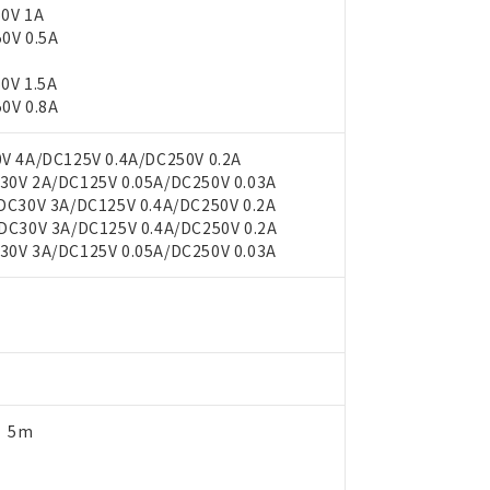
0V 1A
0V 0.5A
0V 1.5A
0V 0.8A
 4A/DC125V 0.4A/DC250V 0.2A
V 2A/DC125V 0.05A/DC250V 0.03A
C30V 3A/DC125V 0.4A/DC250V 0.2A
C30V 3A/DC125V 0.4A/DC250V 0.2A
V 3A/DC125V 0.05A/DC250V 0.03A
 RoHS指令（10物質）の非含有に対応した製品が提供可能な商品です
oHS指令（10物質）の非含有に対応した製品に切り替える予定のある
 RoHS指令（10物質）の非含有に非対応の商品で、対応品を出す予
 RoHS指令（10物質）の非含有の対応状況を調査中または確認中の
ンス料など無形物で、有害物質有無と関係のない商品です。
○×表
より、非含有部品としていたものが、含有品と判明した場合などやむ
みいただき、同意のうえご利用ください。
材料含有率が中国RoHSの基準値以下であることを示します。
、5m
材料含有率が中国RoHSの基準値を超えていることを示します。
、当社制御機器事業取扱商品の当社在庫状況および標準価格(税抜)
ら貴社製品のうち、外国為替および外国貿易法に定める商品（以下｢
質）：
す。当社販売部門へお問い合わせください。
 水銀(Hg) 1000ppm以下、 カドミウム(Cd) 100ppm以下、
たは国外への提供する場合は、日本国政府の輸出許可(または役務取
000ppm以下、ポリ臭化ビフェニル類(PBB) 1000ppm以下、ポリ臭化ジフェニルエーテル類(P
事業取扱商品の中には、本サービスの対象外となる商品もあること