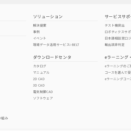
型式承認
NK型式承認
ABS型式承認
韓国
（日本
（アメリカ
ソリューション
サービスサポ
舶規格）
船舶規格）
船舶規格）
解決提案
テスト機貸出
事例
ロボティクスサ
No
No
イベント
日本語相談窓口
現場データ活用サービスi-BELT
輸出該非判定
I)
PBBs
PBDEs
DBP
ダウンロードセンタ
eラーニング
この製品の規格認証/適合
その他の認証はこちらのページからご
カタログ
eラーニングのご
マニュアル
コースを選んで受
O
O
O
2D CAD
eラーニングコー
3D CAD
電気制御CAD
在庫等で未対応品が混在する可能性があります。
ソフトウェア
問い合わせください。
この製品のRoHS/REACH対応
り組み