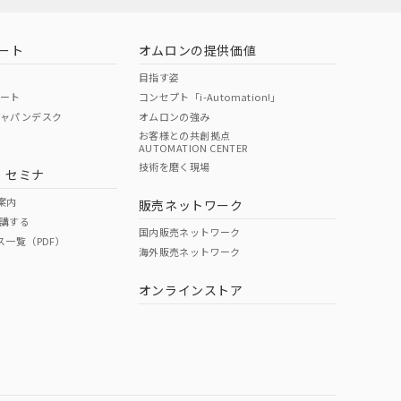
ート
オムロンの提供価値
目指す姿
ポート
コンセプト「i-Automation!」
ジャパンデスク
オムロンの強み
お客様との共創拠点
AUTOMATION CENTER
DIBP
BBP
DEHP
環境保護
技術を磨く現場
・セミナ
状況ページへ
使用期限
検索ください
案内
販売ネットワーク
講する
O
O
O
10
国内販売ネットワーク
ス一覧（PDF）
海外販売ネットワーク
オンラインストア
状況ページへ