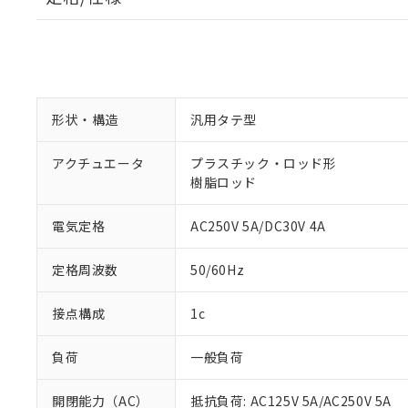
形状・構造
汎用タテ型
アクチュエータ
プラスチック・ロッド形
樹脂ロッド
電気定格
AC250V 5A/DC30V 4A
定格周波数
50/60Hz
接点構成
1c
負荷
一般負荷
開閉能力（AC）
抵抗負荷: AC125V 5A/AC250V 5A