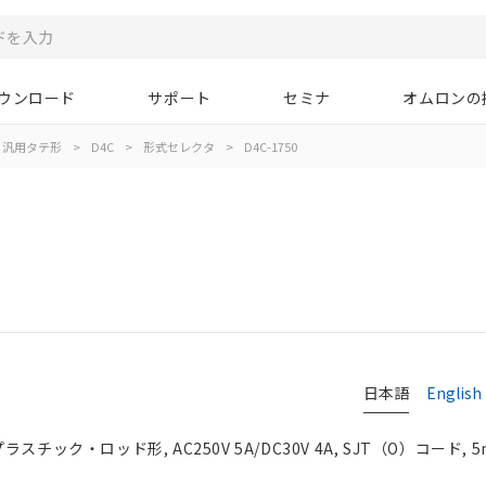
ウンロード
サポート
セミナ
オムロンの
汎用タテ形
>
D4C
>
形式セレクタ
>
D4C-1750
日本語
English
チック・ロッド形, AC250V 5A/DC30V 4A, SJT（O）コード, 5