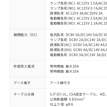
ランプ負荷(NC): AC125V 1.5A/AC25
ランプ負荷(NO): AC125V 0.7A/AC25
誘導負荷: AC125V 3A/AC250V 2A
電動機負荷(NC): AC125V 2.5A/AC25
電動機負荷(NO): AC125V 1.3A/AC25
開閉能力（DC）
抵抗負荷: DC8V 5A/DC14V 5A/DC30V
ランプ負荷: DC8V 2A/DC14V 2A/DC30
誘導負荷(NC): DC8V 5A/DC14V 4A/D
※1 対応状況
誘導負荷(NO): DC8V 4A/DC14V 4A/D
電動機負荷: DC8V 3A/DC14V 3A/DC30
対応済み：EU
対応予定：EU R
許容突入電流
常時閉路: 最大20A
対応予定なし：EU
常時開路: 最大10A
調査・確認中：EU
ご利用条件
非該当品：ライセ
※1 中国RoHS
仕入先様の事情に
アース端子
アース線付き
があります。
以下の条件をお読
「○」：最大均質
ケーブル仕様
SJT(O) UL, CSA認定ケーブル、4芯
「×」：最大均質
本サービスは
当社は、これ
*EU RoHS指令（10物
2
公称断面積: 0.83mm
「－」：未確認で
鉛(Pb) 1000ppm以下、
くものです。
う）を輸出ま
記
説明
仕上り径: φ8.6
六価クロム(Cr(Ⅵ)) 1
当社制御機器