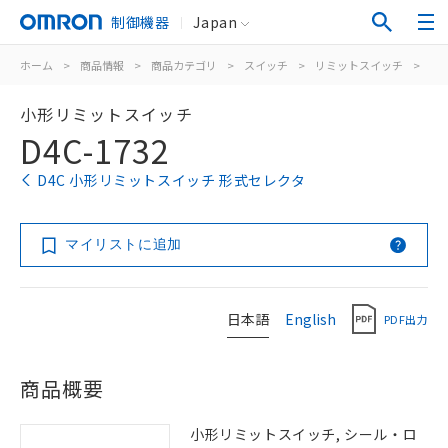
制御機器
Japan
ホーム
>
商品情報
>
商品カテゴリ
>
スイッチ
>
リミットスイッチ
>
汎
小形リミットスイッチ
D4C-1732
D4C 小形リミットスイッチ 形式セレクタ
マイリストに追加
日本語
English
PDF出力
商品概要
小形リミットスイッチ, シール・ロ