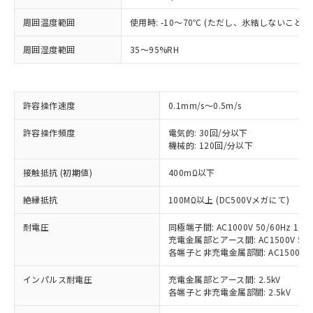
周囲温度範囲
使用時: -10～70℃ (ただし、氷結しないこと）
※1 対応状況
周囲湿度範囲
35～95%RH
対応済み：EU RoHS指令（10物質）の
非含有に対応した製品が提供可能な商品で
す。
許容操作速度
0.1mm/s～0.5m/s
対応予定：EU RoHS指令（10物質）の非含
ご利用条件
有に対応した製品に切り替える予定のある
許容操作頻度
電気的: 30回/分以下
商品です。
機械的: 120回/分以下
対応予定なし：EU RoHS指令（10物質）の
以下の条件をお読みいただき、同意のうえ
非含有に非対応の商品で、対応品を出す予
接触抵抗 (初期値)
400mΩ以下
ご利用ください。
定はありません。
調査・確認中：EU RoHS指令（10物質）の
絶縁抵抗
100MΩ以上 (DC500Vメガにて)
本サービスは、当社制御機器事業取扱
※1 中国RoHS○×表
非含有の対応状況を調査中または確認中の
商品の当社在庫状況および標準価格
商品です。
耐電圧
同極端子間: AC1000V 50/60Hz 1mi
(税抜)を提供させていただくもので
「○」：最大均質材料含有率が中国RoHSの
充電金属部とアース間: AC1500V 50/6
非該当品：ライセンス料など無形物で、有
す。
各端子と非充電金属部間: AC1500V 50/
基準値以下であることを示します。
害物質有無と関係のない商品です。
当社制御機器事業取扱商品の中には、
「×」：最大均質材料含有率が中国RoHSの
仕入先様の事情により、非含有部品として
本サービスの対象外となる商品もある
インパルス耐電圧
充電金属部とアース間: 2.5kV
基準値を超えていることを示します。
いたものが、含有品と判明した場合などや
当社は、これら貴社製品のうち、外国
ことをご了承ください。
各端子と非充電金属部間: 2.5kV
「－」：未確認です。当社販売部門へお問
むを得ず変更することがあります。
為替および外国貿易法に定める商品
在庫状況および標準価格照会結果は、
い合わせください。