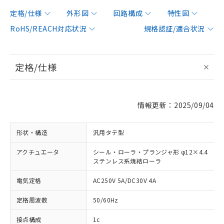
定格/仕様
外形図
回路構成
特性図
RoHS/REACH対応状況
規格認証/適合状況
定格/仕様
情報更新：2025/09/04
形状・構造
汎用タテ型
アクチュエータ
シール・ローラ・プランジャ形 φ12×4.4
ステンレス系焼結ローラ
電気定格
AC250V 5A/DC30V 4A
定格周波数
50/60Hz
接点構成
1c