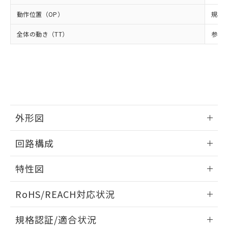
および当社の共同利用者が、当社の製
下記の非含有証明書をダウンロードするこ
品・サービスに関するお客様との取
動作位置（OP）
規格値
とができます。
合意する
キャンセル
引・商談に必要な範囲で利用すること
全体の動き（TT）
をご了承ください。
参考値
EU RoHS指令（10物質）の非含有証明書
※当社の共同利用者とは、
"個人情報
51物質の非含有証明書（当社基準）
の共同利用に関して"
の「1.共同利
※本証明書は発行日時点で非含有を証明す
用者の範囲」に記載されている法人を
るもので、過去に遡って非含有を証明する
指します。
ものではありません。
また、RoHS指令のフタル酸エステル類４
物質の対応では、対応完了までの期間は出
外形図
荷製品に未対応品が混在することから備考
欄に対応日を記載しておりました。
情報更新：2025/09/04
既に当社にて対応品への在庫切替を完了
回路構成
していることから、特段のことがない限
り、2022年1月12日より割愛しておりま
情報更新：2025/09/04
特性図
す。
情報更新：2025/09/04
RoHS/REACH対応状況
耐久曲線図
情報更新：2026/7/29
規格認証/適合状況
電気的: