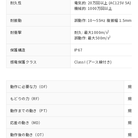
（以下｢規制貨物等」という）を輸出
耐久性
電気的: 20万回以上 (AC125V 5A)
記載している更新日時点での社内デー
*EU RoHS指令（10物質）：
または国外への提供する場合は、日本
機械的: 1000万回以上
記
タに基づき作成されるものであり、閲
説明
鉛(Pb) 1000ppm以下、 水銀(Hg) 1000ppm以下、 カド
*中国RoHS10物質の基準値 (GB/T26572)：
国政府の輸出許可(または役務取引許
号
覧された時点での実際の在庫および標
ミウム(Cd) 100ppm以下、
Pb(鉛) :1000ppm、 Hg(水銀) : 1000ppm、 Cd(カドミウ
耐振動
誤動作: 10～55Hz 複振幅 1.5mm
可)を取得するなどの必要な手続きを
六価クロム(Cr(Ⅵ)) 1000ppm以下、ポリ臭化ビフェニル
ム) : 100ppm、
準価格とは異なる場合があることをご
類(PBB) 1000ppm以下、ポリ臭化ジフェニルエーテル類
Cr(Ⅵ)(六価クロム) : 1000ppm、 PBBs(ポリ臭化ビフェ
とります。
了承ください。
(PBDE) 1000ppm以下、フタル酸ビス(2-エチルヘキシ
○
一定数以上の在庫あり
ニル類) : 1000ppm、 PBDEs(ポリ臭化ジフェニルエーテ
2
耐衝撃
耐久: 最大1000m/s
当社は規制貨物を破棄する場合は、完
ル) (DEHP)(別名：DOP) 1000ppm以下、フタル酸ブチ
正式な納期状況および標準価格はお客
ル類) : 1000ppm、
2
誤動作: 最大500m/s
ルベンジル（BBP） 1000ppm以下、フタル酸ジブチル
全に破砕するなど、違法に輸出されな
DBP(フタル酸ジブチル) : 1000ppm、 DIBP(フタル酸ジ
様のお取引先、またはお客様担当のオ
（DBP） 1000ppm以下、フタル酸ジイソブチル
イソブチル) : 1000ppm、 BBP(フタル酸ブチルベンジ
△
一定数には満たないが在庫あり
いよう必要な手段を講じます。
ムロン制御機器販売店・当社販売員に
(DIBP) 1000ppm以下
保護構造
ル) : 1000ppm、
IP67
当社は貴社製品を、核兵器、ミサイ
但し、RoHS指令で産業用監視および制御機器に対する
DEHP(フタル酸ビス(2-エチルヘキシル)) : 1000ppm
ご相談ください。
適用除外項目は除く。
ル、化学兵器、生物兵器またはその他
－
在庫なし(最新の在庫状況につ
オムロン制御機器販売店や当社販売拠
感電保護クラス
Class I (アース線付き)
フタル酸エステル類の４物質については閾値を超える意
武器並びにこれらの製造装置等に一切
いては、お客様のお取引先、ま
図的な使用がないことを確認しています。
点は「
販売ネットワーク
」をご確認
※2 環境保護使用期限
使用いたしません。
たはお客様担当のオムロン制御
ください。
当社は、貴社製品を第三者に販売する
機器販売店・当社販売員にご確
在庫状況および標準価格結果を当社の
※2 対応予定月
「ｅ」：有害物質（10物質）のすべてが基
場合は、上記1、2および3の内容を当
動作に必要な力（OF）
認ください)
規格値
事前の承諾なく第三者に漏洩または開
準値以下であることを示します。
該第三者に通知します。また当社は、
示しないようお願いします。
部品在庫の切り替え状況などにより、予定
「10」：通常の使用状況下において有害物
もどりの力（RF）
販売先および販売に係わる関係者が違
規格値
マイパーツ機能（部品リスト作成サー
空
受注生産機種、また在庫状況の
月が前後することがあります。
質が外部に漏えいし、環境に深刻な影響を
法に輸出するおそれがある場合は、取
ビス）をご利用いただくには、I-Web
白
情報を公開していない機種
動作までの動き（PT）
及ぼさない年数を意味します。
規格値
り引きをいたしません。
メンバーズにご登録されている必要が
「－」：未確認です。当社販売部門へお問
あります。
応差の動き（MD）
規格値
い合わせください。
お客様が当ウェブサイト上で当社にご
※3 非含有証明書ダウンロード
登録された部品リストについて、当社
動作後の動き（OT）
規格値