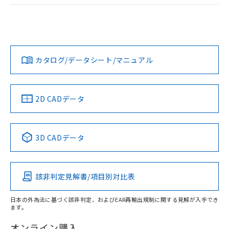
EU RoHS
注意事項・凡例
UL認証
CSA認証
CEマーキング
Yes
Yes
No
対応状況
対応予定月
※1
※2
カタログ/データシート/マニュアル
対応済み
LR型式承認
DNV型式承認
BV型式承認
KR型式承
（イギリス
（ノルウェー
（フランス
（韓国
船舶規格）
船舶規格）
船舶規格）
船舶規格
中国 RoHS
注意事項・凡例
2D CADデータ
取りつけ穴加工図
No
No
No
No
中国 RoHS表
※1 ※2
3D CADデータ
この製品の規格認証/適合状況ページへ
Pb
Hg
Cd
Cr(VI)
その他の認証はこちらのページからご検索ください
該非判定見解書/項目別対比表
X
O
O
O
日本の外為法に基づく該非判定、およびEAR再輸出規制に関する見解が入手でき
ます。
"対応済み"や非含有の記載がされた商品であっても、流通
在庫等で未対応品が混在する可能性があります。
オンライン購入