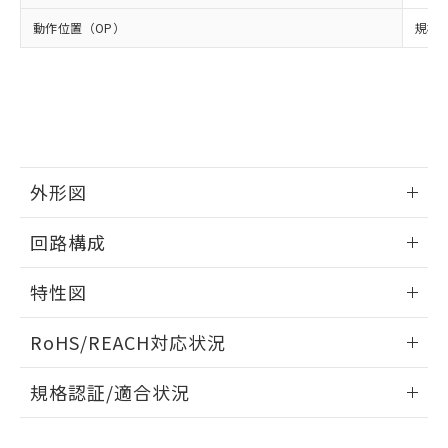
品・サービスに関するお客様との取
とができます。
合意する
キャンセル
引・商談に必要な範囲で利用すること
動作位置（OP）
規格値
をご了承ください。
EU RoHS指令（10物質）の非含有証明書
※当社の共同利用者とは、
"個人情報
51物質の非含有証明書（当社基準）
の共同利用に関して"
の「1.共同利
※本証明書は発行日時点で非含有を証明す
用者の範囲」に記載されている法人を
るもので、過去に遡って非含有を証明する
指します。
ものではありません。
また、RoHS指令のフタル酸エステル類４
物質の対応では、対応完了までの期間は出
外形図
荷製品に未対応品が混在することから備考
情報更新：2025/09/04
欄に対応日を記載しておりました。
回路構成
既に当社にて対応品への在庫切替を完了
していることから、特段のことがない限
情報更新：2025/09/04
特性図
り、2022年1月12日より割愛しておりま
す。
情報更新：2025/09/04
RoHS/REACH対応状況
耐久曲線図
情報更新：2026/7/29
規格認証/適合状況
電気的:
EU RoHS
注意事項・凡例
UL認証
CSA認証
CEマーキング