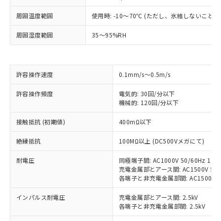
※1 対応状況
周囲温度範囲
使用時: -10～70℃ (ただし、氷結しないこと）
周囲湿度範囲
35～95%RH
対応済み：EU RoHS指令（10物質）の
非含有に対応した製品が提供可能な商品で
す。
対応予定：EU RoHS指令（10物質）の非含
ご利用条件
許容操作速度
0.1mm/s～0.5m/s
有に対応した製品に切り替える予定のある
商品です。
許容操作頻度
電気的: 30回/分以下
対応予定なし：EU RoHS指令（10物質）の
機械的: 120回/分以下
以下の条件をお読みいただき、同意のうえ
非含有に非対応の商品で、対応品を出す予
ご利用ください。
定はありません。
接触抵抗 (初期値)
400mΩ以下
調査・確認中：EU RoHS指令（10物質）の
本サービスは、当社制御機器事業取扱
※1 中国RoHS○×表
非含有の対応状況を調査中または確認中の
絶縁抵抗
100MΩ以上 (DC500Vメガにて)
商品の当社在庫状況および標準価格
商品です。
(税抜)を提供させていただくもので
「○」：最大均質材料含有率が中国RoHSの
非該当品：ライセンス料など無形物で、有
耐電圧
同極端子間: AC1000V 50/60Hz 1mi
す。
基準値以下であることを示します。
充電金属部とアース間: AC1500V 50/6
害物質有無と関係のない商品です。
当社制御機器事業取扱商品の中には、
各端子と非充電金属部間: AC1500V 50/
「×」：最大均質材料含有率が中国RoHSの
仕入先様の事情により、非含有部品として
本サービスの対象外となる商品もある
基準値を超えていることを示します。
いたものが、含有品と判明した場合などや
当社は、これら貴社製品のうち、外国
ことをご了承ください。
インパルス耐電圧
充電金属部とアース間: 2.5kV
「－」：未確認です。当社販売部門へお問
むを得ず変更することがあります。
為替および外国貿易法に定める商品
各端子と非充電金属部間: 2.5kV
在庫状況および標準価格照会結果は、
い合わせください。
（以下｢規制貨物等」という）を輸出
記載している更新日時点での社内デー