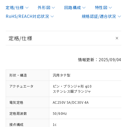
定格/仕様
外形図
回路構成
特性図
RoHS/REACH対応状況
規格認証/適合状況
定格/仕様
情報更新：2025/09/04
形状・構造
汎用タテ型
アクチュエータ
ピン・プランジャ形 φ10
ステンレス鋼プランジャ
電気定格
AC250V 5A/DC30V 4A
定格周波数
50/60Hz
接点構成
1c