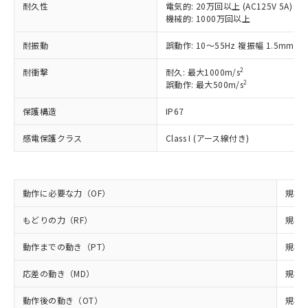
*EU RoHS指令（10物質）：
または国外への提供する場合は、日本
耐久性
電気的: 20万回以上 (AC125V 5A)
記
タに基づき作成されるものであり、閲
説明
鉛(Pb) 1000ppm以下、 水銀(Hg) 1000ppm以下、 カド
*中国RoHS10物質の基準値 (GB/T26572)：
機械的: 1000万回以上
国政府の輸出許可(または役務取引許
号
覧された時点での実際の在庫および標
ミウム(Cd) 100ppm以下、
Pb(鉛) :1000ppm、 Hg(水銀) : 1000ppm、 Cd(カドミウ
可)を取得するなどの必要な手続きを
六価クロム(Cr(Ⅵ)) 1000ppm以下、ポリ臭化ビフェニル
ム) : 100ppm、
準価格とは異なる場合があることをご
類(PBB) 1000ppm以下、ポリ臭化ジフェニルエーテル類
耐振動
誤動作: 10～55Hz 複振幅 1.5mm
Cr(Ⅵ)(六価クロム) : 1000ppm、 PBBs(ポリ臭化ビフェ
とります。
了承ください。
(PBDE) 1000ppm以下、フタル酸ビス(2-エチルヘキシ
○
一定数以上の在庫あり
ニル類) : 1000ppm、 PBDEs(ポリ臭化ジフェニルエーテ
当社は規制貨物を破棄する場合は、完
ル) (DEHP)(別名：DOP) 1000ppm以下、フタル酸ブチ
正式な納期状況および標準価格はお客
ル類) : 1000ppm、
2
耐衝撃
耐久: 最大1000m/s
ルベンジル（BBP） 1000ppm以下、フタル酸ジブチル
全に破砕するなど、違法に輸出されな
DBP(フタル酸ジブチル) : 1000ppm、 DIBP(フタル酸ジ
様のお取引先、またはお客様担当のオ
2
誤動作: 最大500m/s
（DBP） 1000ppm以下、フタル酸ジイソブチル
イソブチル) : 1000ppm、 BBP(フタル酸ブチルベンジ
△
一定数には満たないが在庫あり
いよう必要な手段を講じます。
ムロン制御機器販売店・当社販売員に
(DIBP) 1000ppm以下
ル) : 1000ppm、
当社は貴社製品を、核兵器、ミサイ
但し、RoHS指令で産業用監視および制御機器に対する
DEHP(フタル酸ビス(2-エチルヘキシル)) : 1000ppm
ご相談ください。
保護構造
IP67
適用除外項目は除く。
ル、化学兵器、生物兵器またはその他
－
在庫なし(最新の在庫状況につ
オムロン制御機器販売店や当社販売拠
フタル酸エステル類の４物質については閾値を超える意
武器並びにこれらの製造装置等に一切
いては、お客様のお取引先、ま
図的な使用がないことを確認しています。
感電保護クラス
Class I (アース線付き)
点は「
販売ネットワーク
」をご確認
※2 環境保護使用期限
使用いたしません。
たはお客様担当のオムロン制御
ください。
当社は、貴社製品を第三者に販売する
機器販売店・当社販売員にご確
在庫状況および標準価格結果を当社の
※2 対応予定月
「ｅ」：有害物質（10物質）のすべてが基
場合は、上記1、2および3の内容を当
認ください)
事前の承諾なく第三者に漏洩または開
準値以下であることを示します。
該第三者に通知します。また当社は、
動作に必要な力（OF）
規格値
示しないようお願いします。
部品在庫の切り替え状況などにより、予定
「10」：通常の使用状況下において有害物
販売先および販売に係わる関係者が違
マイパーツ機能（部品リスト作成サー
空
受注生産機種、また在庫状況の
月が前後することがあります。
質が外部に漏えいし、環境に深刻な影響を
もどりの力（RF）
規格値
法に輸出するおそれがある場合は、取
ビス）をご利用いただくには、I-Web
白
情報を公開していない機種
及ぼさない年数を意味します。
り引きをいたしません。
メンバーズにご登録されている必要が
動作までの動き（PT）
規格値
「－」：未確認です。当社販売部門へお問
あります。
い合わせください。
お客様が当ウェブサイト上で当社にご
応差の動き（MD）
規格値
※3 非含有証明書ダウンロード
登録された部品リストについて、当社
および当社の共同利用者が、当社の製
動作後の動き（OT）
規格値
下記の非含有証明書をダウンロードするこ