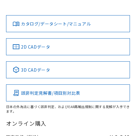
Yes
Yes
No
対応状況
対応予定月
※1
※2
カタログ/データシート/マニュアル
対応済み
LR型式承認
DNV型式承認
BV型式承認
KR型式承
取りつけ穴加工図
（イギリス
（ノルウェー
（フランス
（韓国
船舶規格）
船舶規格）
船舶規格）
船舶規格
中国 RoHS
注意事項・凡例
2D CADデータ
No
No
No
No
中国 RoHS表
※1 ※2
3D CADデータ
この製品の規格認証/適合状況ページへ
Pb
Hg
Cd
Cr(VI)
その他の認証はこちらのページからご検索ください
該非判定見解書/項目別対比表
X
O
O
O
日本の外為法に基づく該非判定、およびEAR再輸出規制に関する見解が入手でき
ます。
"対応済み"や非含有の記載がされた商品であっても、流通
在庫等で未対応品が混在する可能性があります。
オンライン購入
非含有品が必要な際は、弊社営業部門もしくは販売店へお
問い合わせください。