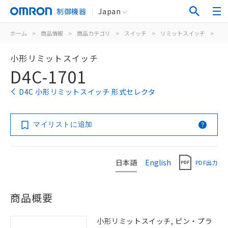
制御機器
Japan
ホーム
>
商品情報
>
商品カテゴリ
>
スイッチ
>
リミットスイッチ
>
汎
小形リミットスイッチ
D4C-1701
D4C 小形リミットスイッチ 形式セレクタ
マイリストに追加
日本語
English
PDF出力
商品概要
小形リミットスイッチ, ピン・プラ