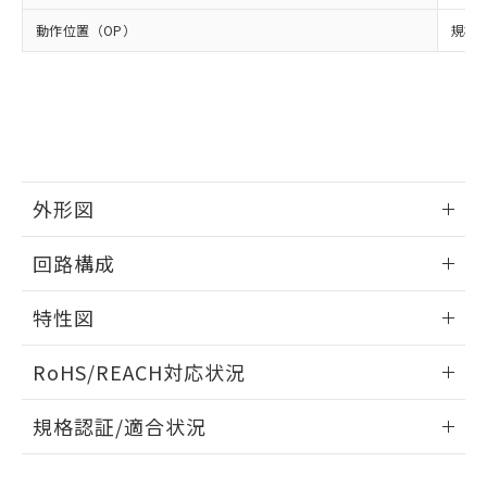
品・サービスに関するお客様との取
とができます。
合意する
キャンセル
引・商談に必要な範囲で利用すること
動作位置（OP）
規格値
をご了承ください。
EU RoHS指令（10物質）の非含有証明書
※当社の共同利用者とは、
"個人情報
51物質の非含有証明書（当社基準）
の共同利用に関して"
の「1.共同利
※本証明書は発行日時点で非含有を証明す
用者の範囲」に記載されている法人を
るもので、過去に遡って非含有を証明する
指します。
ものではありません。
また、RoHS指令のフタル酸エステル類４
物質の対応では、対応完了までの期間は出
外形図
荷製品に未対応品が混在することから備考
情報更新：2025/09/04
欄に対応日を記載しておりました。
回路構成
既に当社にて対応品への在庫切替を完了
していることから、特段のことがない限
情報更新：2025/09/04
特性図
り、2022年1月12日より割愛しておりま
す。
情報更新：2025/09/04
RoHS/REACH対応状況
耐久曲線図
情報更新：2026/7/29
規格認証/適合状況
電気的:
EU RoHS
注意事項・凡例
UL認証
CSA認証
CEマーキング