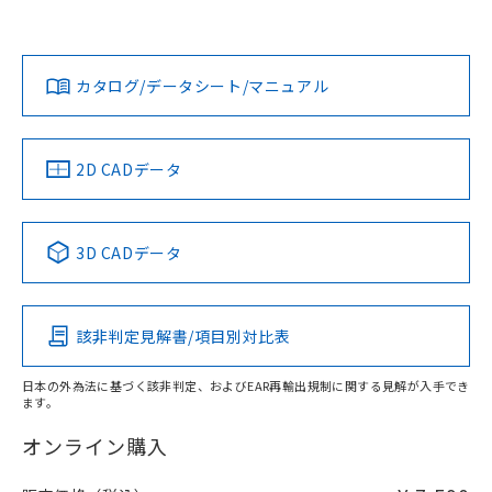
Yes
Yes
No
対応状況
対応予定月
※1
※2
カタログ/データシート/マニュアル
対応済み
LR型式承認
DNV型式承認
BV型式承認
KR型式承
取りつけ穴加工図
（イギリス
（ノルウェー
（フランス
（韓国
船舶規格）
船舶規格）
船舶規格）
船舶規格
中国 RoHS
注意事項・凡例
2D CADデータ
No
No
No
No
中国 RoHS表
※1 ※2
3D CADデータ
この製品の規格認証/適合状況ページへ
Pb
Hg
Cd
Cr(VI)
その他の認証はこちらのページからご検索ください
該非判定見解書/項目別対比表
X
O
O
O
日本の外為法に基づく該非判定、およびEAR再輸出規制に関する見解が入手でき
ます。
"対応済み"や非含有の記載がされた商品であっても、流通
在庫等で未対応品が混在する可能性があります。
オンライン購入
非含有品が必要な際は、弊社営業部門もしくは販売店へお
問い合わせください。