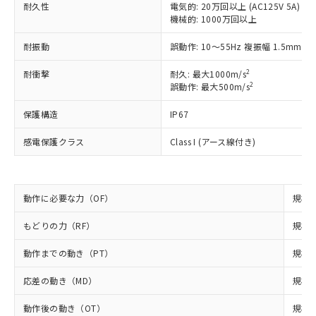
*EU RoHS指令（10物質）：
または国外への提供する場合は、日本
耐久性
電気的: 20万回以上 (AC125V 5A)
記
タに基づき作成されるものであり、閲
説明
鉛(Pb) 1000ppm以下、 水銀(Hg) 1000ppm以下、 カド
*中国RoHS10物質の基準値 (GB/T26572)：
機械的: 1000万回以上
国政府の輸出許可(または役務取引許
号
覧された時点での実際の在庫および標
ミウム(Cd) 100ppm以下、
Pb(鉛) :1000ppm、 Hg(水銀) : 1000ppm、 Cd(カドミウ
可)を取得するなどの必要な手続きを
六価クロム(Cr(Ⅵ)) 1000ppm以下、ポリ臭化ビフェニル
ム) : 100ppm、
準価格とは異なる場合があることをご
類(PBB) 1000ppm以下、ポリ臭化ジフェニルエーテル類
耐振動
誤動作: 10～55Hz 複振幅 1.5mm
Cr(Ⅵ)(六価クロム) : 1000ppm、 PBBs(ポリ臭化ビフェ
とります。
了承ください。
(PBDE) 1000ppm以下、フタル酸ビス(2-エチルヘキシ
○
一定数以上の在庫あり
ニル類) : 1000ppm、 PBDEs(ポリ臭化ジフェニルエーテ
当社は規制貨物を破棄する場合は、完
ル) (DEHP)(別名：DOP) 1000ppm以下、フタル酸ブチ
正式な納期状況および標準価格はお客
ル類) : 1000ppm、
2
耐衝撃
耐久: 最大1000m/s
ルベンジル（BBP） 1000ppm以下、フタル酸ジブチル
全に破砕するなど、違法に輸出されな
DBP(フタル酸ジブチル) : 1000ppm、 DIBP(フタル酸ジ
様のお取引先、またはお客様担当のオ
2
誤動作: 最大500m/s
（DBP） 1000ppm以下、フタル酸ジイソブチル
イソブチル) : 1000ppm、 BBP(フタル酸ブチルベンジ
△
一定数には満たないが在庫あり
いよう必要な手段を講じます。
ムロン制御機器販売店・当社販売員に
(DIBP) 1000ppm以下
ル) : 1000ppm、
当社は貴社製品を、核兵器、ミサイ
但し、RoHS指令で産業用監視および制御機器に対する
DEHP(フタル酸ビス(2-エチルヘキシル)) : 1000ppm
ご相談ください。
保護構造
IP67
適用除外項目は除く。
ル、化学兵器、生物兵器またはその他
－
在庫なし(最新の在庫状況につ
オムロン制御機器販売店や当社販売拠
フタル酸エステル類の４物質については閾値を超える意
武器並びにこれらの製造装置等に一切
いては、お客様のお取引先、ま
図的な使用がないことを確認しています。
感電保護クラス
Class I (アース線付き)
点は「
販売ネットワーク
」をご確認
※2 環境保護使用期限
使用いたしません。
たはお客様担当のオムロン制御
ください。
当社は、貴社製品を第三者に販売する
機器販売店・当社販売員にご確
在庫状況および標準価格結果を当社の
※2 対応予定月
「ｅ」：有害物質（10物質）のすべてが基
場合は、上記1、2および3の内容を当
認ください)
事前の承諾なく第三者に漏洩または開
準値以下であることを示します。
該第三者に通知します。また当社は、
動作に必要な力（OF）
規格値
示しないようお願いします。
部品在庫の切り替え状況などにより、予定
「10」：通常の使用状況下において有害物
販売先および販売に係わる関係者が違
マイパーツ機能（部品リスト作成サー
空
受注生産機種、また在庫状況の
月が前後することがあります。
質が外部に漏えいし、環境に深刻な影響を
もどりの力（RF）
規格値
法に輸出するおそれがある場合は、取
ビス）をご利用いただくには、I-Web
白
情報を公開していない機種
及ぼさない年数を意味します。
り引きをいたしません。
メンバーズにご登録されている必要が
動作までの動き（PT）
規格値
「－」：未確認です。当社販売部門へお問
あります。
い合わせください。
お客様が当ウェブサイト上で当社にご
応差の動き（MD）
規格値
※3 非含有証明書ダウンロード
登録された部品リストについて、当社
および当社の共同利用者が、当社の製
動作後の動き（OT）
規格値
下記の非含有証明書をダウンロードするこ