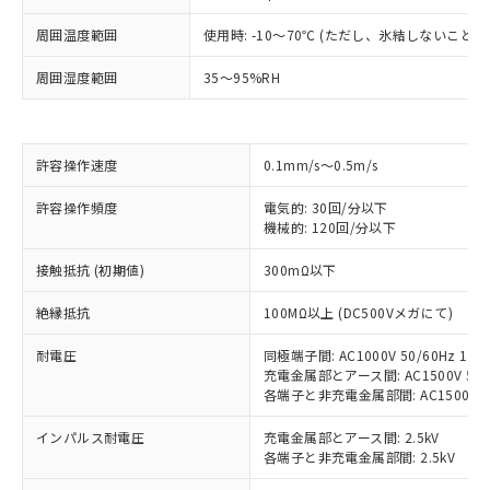
※1 対応状況
周囲温度範囲
使用時: -10～70℃ (ただし、氷結しないこと）
周囲湿度範囲
35～95%RH
対応済み：EU RoHS指令（10物質）の
非含有に対応した製品が提供可能な商品で
す。
対応予定：EU RoHS指令（10物質）の非含
ご利用条件
許容操作速度
0.1mm/s～0.5m/s
有に対応した製品に切り替える予定のある
商品です。
許容操作頻度
電気的: 30回/分以下
対応予定なし：EU RoHS指令（10物質）の
機械的: 120回/分以下
以下の条件をお読みいただき、同意のうえ
非含有に非対応の商品で、対応品を出す予
ご利用ください。
定はありません。
接触抵抗 (初期値)
300mΩ以下
調査・確認中：EU RoHS指令（10物質）の
本サービスは、当社制御機器事業取扱
※1 中国RoHS○×表
非含有の対応状況を調査中または確認中の
絶縁抵抗
100MΩ以上 (DC500Vメガにて)
商品の当社在庫状況および標準価格
商品です。
(税抜)を提供させていただくもので
「○」：最大均質材料含有率が中国RoHSの
非該当品：ライセンス料など無形物で、有
耐電圧
同極端子間: AC1000V 50/60Hz 1mi
す。
基準値以下であることを示します。
充電金属部とアース間: AC1500V 50/6
害物質有無と関係のない商品です。
当社制御機器事業取扱商品の中には、
各端子と非充電金属部間: AC1500V 50/
「×」：最大均質材料含有率が中国RoHSの
仕入先様の事情により、非含有部品として
本サービスの対象外となる商品もある
基準値を超えていることを示します。
いたものが、含有品と判明した場合などや
当社は、これら貴社製品のうち、外国
ことをご了承ください。
インパルス耐電圧
充電金属部とアース間: 2.5kV
「－」：未確認です。当社販売部門へお問
むを得ず変更することがあります。
為替および外国貿易法に定める商品
各端子と非充電金属部間: 2.5kV
在庫状況および標準価格照会結果は、
い合わせください。
（以下｢規制貨物等」という）を輸出
記載している更新日時点での社内デー