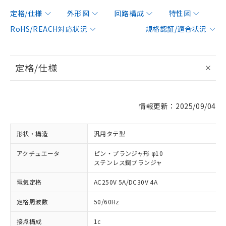
定格/仕様
外形図
回路構成
特性図
RoHS/REACH対応状況
規格認証/適合状況
定格/仕様
情報更新：2025/09/04
形状・構造
汎用タテ型
アクチュエータ
ピン・プランジャ形 φ10
ステンレス鋼プランジャ
電気定格
AC250V 5A/DC30V 4A
定格周波数
50/60Hz
接点構成
1c