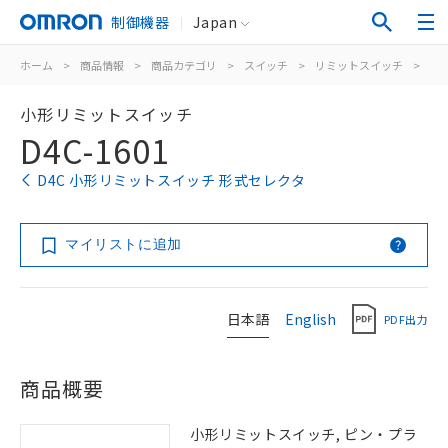
制御機器
Japan
ホーム
>
商品情報
>
商品カテゴリ
>
スイッチ
>
リミットスイッチ
>
汎
小形リミットスイッチ
D4C-1601
D4C 小形リミットスイッチ 形式セレクタ
マイリストに追加
日本語
English
PDF出力
商品概要
小形リミットスイッチ, ピン・プラ