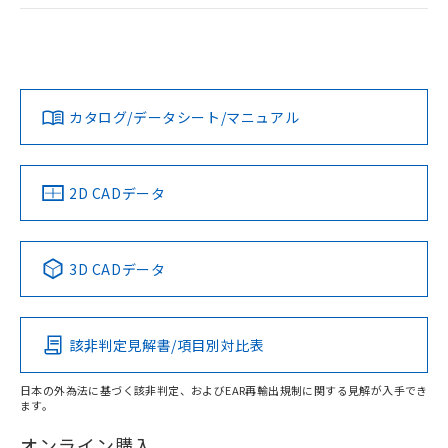
EU RoHS
注意事項・凡例
UL認証
CSA認証
CEマーキング
No
No
N/A
対応状況
対応予定月
※1
※2
カタログ/データシート/マニュアル
対応済み
LR型式承認
DNV型式承認
BV型式承認
KR型式承
（イギリス
（ノルウェー
（フランス
（韓国
船舶規格）
船舶規格）
船舶規格）
船舶規格
中国 RoHS
注意事項・凡例
取りつけ穴加工図
2D CADデータ
No
No
No
No
中国 RoHS表
※1 ※2
3D CADデータ
この製品の規格認証/適合状況ページへ
Pb
Hg
Cd
Cr(VI)
その他の認証はこちらのページからご検索ください
該非判定見解書/項目別対比表
X
O
O
O
日本の外為法に基づく該非判定、およびEAR再輸出規制に関する見解が入手でき
ます。
"対応済み"や非含有の記載がされた商品であっても、流通
在庫等で未対応品が混在する可能性があります。
オンライン購入