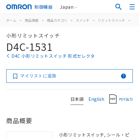
制御機器
Japan
ホーム
>
商品情報
>
商品カテゴリ
>
スイッチ
>
リミットスイッチ
>
汎
小形リミットスイッチ
D4C-1531
D4C 小形リミットスイッチ 形式セレクタ
マイリストに追加
日本語
English
PDF出力
商品概要
小形リミットスイッチ, シール・ピ