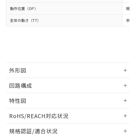
および当社の共同利用者が、当社の製
下記の非含有証明書をダウンロードするこ
品・サービスに関するお客様との取
動作位置（OP）
規格値
とができます。
合意する
キャンセル
引・商談に必要な範囲で利用すること
全体の動き（TT）
をご了承ください。
参考値
EU RoHS指令（10物質）の非含有証明書
※当社の共同利用者とは、
"個人情報
51物質の非含有証明書（当社基準）
の共同利用に関して"
の「1.共同利
※本証明書は発行日時点で非含有を証明す
用者の範囲」に記載されている法人を
るもので、過去に遡って非含有を証明する
指します。
ものではありません。
また、RoHS指令のフタル酸エステル類４
物質の対応では、対応完了までの期間は出
外形図
荷製品に未対応品が混在することから備考
欄に対応日を記載しておりました。
情報更新：2025/09/04
既に当社にて対応品への在庫切替を完了
回路構成
していることから、特段のことがない限
り、2022年1月12日より割愛しておりま
情報更新：2025/09/04
特性図
す。
情報更新：2025/09/04
RoHS/REACH対応状況
耐久曲線図
情報更新：2026/7/29
規格認証/適合状況
電気的: