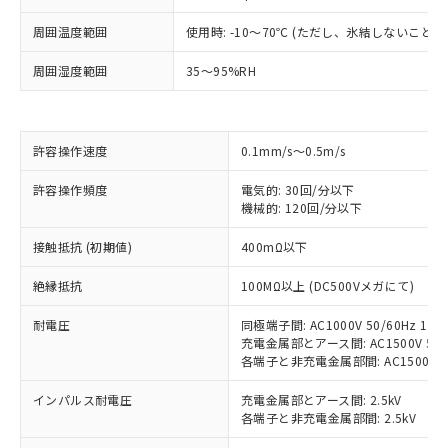
周囲温度範囲
使用時: -10～70℃ (ただし、氷結しないこと）
※1 対応状況
周囲湿度範囲
35～95%RH
対応済み：EU RoHS指令（10物質）の
非含有に対応した製品が提供可能な商品で
す。
許容操作速度
0.1mm/s～0.5m/s
対応予定：EU RoHS指令（10物質）の非含
ご利用条件
有に対応した製品に切り替える予定のある
許容操作頻度
電気的: 30回/分以下
商品です。
機械的: 120回/分以下
対応予定なし：EU RoHS指令（10物質）の
以下の条件をお読みいただき、同意のうえ
非含有に非対応の商品で、対応品を出す予
接触抵抗 (初期値)
400mΩ以下
ご利用ください。
定はありません。
調査・確認中：EU RoHS指令（10物質）の
絶縁抵抗
100MΩ以上 (DC500Vメガにて)
本サービスは、当社制御機器事業取扱
※1 中国RoHS○×表
非含有の対応状況を調査中または確認中の
商品の当社在庫状況および標準価格
商品です。
耐電圧
同極端子間: AC1000V 50/60Hz 1mi
(税抜)を提供させていただくもので
「○」：最大均質材料含有率が中国RoHSの
充電金属部とアース間: AC1500V 50/6
非該当品：ライセンス料など無形物で、有
す。
各端子と非充電金属部間: AC1500V 50/
基準値以下であることを示します。
害物質有無と関係のない商品です。
当社制御機器事業取扱商品の中には、
「×」：最大均質材料含有率が中国RoHSの
仕入先様の事情により、非含有部品として
本サービスの対象外となる商品もある
インパルス耐電圧
充電金属部とアース間: 2.5kV
基準値を超えていることを示します。
いたものが、含有品と判明した場合などや
当社は、これら貴社製品のうち、外国
ことをご了承ください。
各端子と非充電金属部間: 2.5kV
「－」：未確認です。当社販売部門へお問
むを得ず変更することがあります。
為替および外国貿易法に定める商品
在庫状況および標準価格照会結果は、
い合わせください。