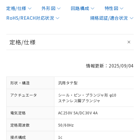
定格/仕様
外形図
回路構成
特性図
RoHS/REACH対応状況
規格認証/適合状況
定格/仕様
情報更新：2025/09/04
形状・構造
汎用タテ型
アクチュエータ
シール・ピン・プランジャ形 φ10
ステンレス鋼プランジャ
電気定格
AC250V 5A/DC30V 4A
定格周波数
50/60Hz
接点構成
1c