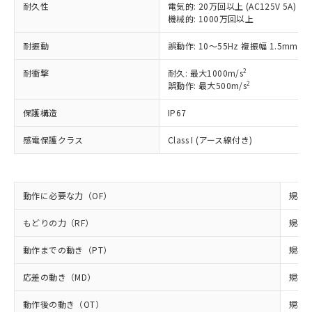
（以下｢規制貨物等」という）を輸出
耐久性
電気的: 20万回以上 (AC125V 5A)
記載している更新日時点での社内デー
*EU RoHS指令（10物質）：
または国外への提供する場合は、日本
機械的: 1000万回以上
記
タに基づき作成されるものであり、閲
説明
鉛(Pb) 1000ppm以下、 水銀(Hg) 1000ppm以下、 カド
*中国RoHS10物質の基準値 (GB/T26572)：
国政府の輸出許可(または役務取引許
号
覧された時点での実際の在庫および標
ミウム(Cd) 100ppm以下、
Pb(鉛) :1000ppm、 Hg(水銀) : 1000ppm、 Cd(カドミウ
耐振動
誤動作: 10～55Hz 複振幅 1.5mm
可)を取得するなどの必要な手続きを
六価クロム(Cr(Ⅵ)) 1000ppm以下、ポリ臭化ビフェニル
ム) : 100ppm、
準価格とは異なる場合があることをご
類(PBB) 1000ppm以下、ポリ臭化ジフェニルエーテル類
Cr(Ⅵ)(六価クロム) : 1000ppm、 PBBs(ポリ臭化ビフェ
とります。
了承ください。
(PBDE) 1000ppm以下、フタル酸ビス(2-エチルヘキシ
○
一定数以上の在庫あり
ニル類) : 1000ppm、 PBDEs(ポリ臭化ジフェニルエーテ
2
耐衝撃
耐久: 最大1000m/s
当社は規制貨物を破棄する場合は、完
ル) (DEHP)(別名：DOP) 1000ppm以下、フタル酸ブチ
正式な納期状況および標準価格はお客
ル類) : 1000ppm、
2
誤動作: 最大500m/s
ルベンジル（BBP） 1000ppm以下、フタル酸ジブチル
全に破砕するなど、違法に輸出されな
DBP(フタル酸ジブチル) : 1000ppm、 DIBP(フタル酸ジ
様のお取引先、またはお客様担当のオ
（DBP） 1000ppm以下、フタル酸ジイソブチル
イソブチル) : 1000ppm、 BBP(フタル酸ブチルベンジ
△
一定数には満たないが在庫あり
いよう必要な手段を講じます。
ムロン制御機器販売店・当社販売員に
(DIBP) 1000ppm以下
保護構造
ル) : 1000ppm、
IP67
当社は貴社製品を、核兵器、ミサイ
但し、RoHS指令で産業用監視および制御機器に対する
DEHP(フタル酸ビス(2-エチルヘキシル)) : 1000ppm
ご相談ください。
適用除外項目は除く。
ル、化学兵器、生物兵器またはその他
－
在庫なし(最新の在庫状況につ
オムロン制御機器販売店や当社販売拠
感電保護クラス
Class I (アース線付き)
フタル酸エステル類の４物質については閾値を超える意
武器並びにこれらの製造装置等に一切
いては、お客様のお取引先、ま
図的な使用がないことを確認しています。
点は「
販売ネットワーク
」をご確認
※2 環境保護使用期限
使用いたしません。
たはお客様担当のオムロン制御
ください。
当社は、貴社製品を第三者に販売する
機器販売店・当社販売員にご確
在庫状況および標準価格結果を当社の
※2 対応予定月
「ｅ」：有害物質（10物質）のすべてが基
場合は、上記1、2および3の内容を当
動作に必要な力（OF）
認ください)
規格値
事前の承諾なく第三者に漏洩または開
準値以下であることを示します。
該第三者に通知します。また当社は、
示しないようお願いします。
部品在庫の切り替え状況などにより、予定
「10」：通常の使用状況下において有害物
もどりの力（RF）
販売先および販売に係わる関係者が違
規格値
マイパーツ機能（部品リスト作成サー
空
受注生産機種、また在庫状況の
月が前後することがあります。
質が外部に漏えいし、環境に深刻な影響を
法に輸出するおそれがある場合は、取
ビス）をご利用いただくには、I-Web
白
情報を公開していない機種
動作までの動き（PT）
及ぼさない年数を意味します。
規格値
り引きをいたしません。
メンバーズにご登録されている必要が
「－」：未確認です。当社販売部門へお問
あります。
応差の動き（MD）
規格値
い合わせください。
お客様が当ウェブサイト上で当社にご
※3 非含有証明書ダウンロード
登録された部品リストについて、当社
動作後の動き（OT）
規格値