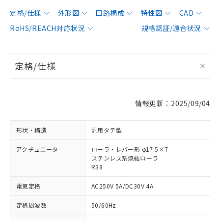
定格/仕様
外形図
回路構成
特性図
CAD
RoHS/REACH対応状況
規格認証/適合状況
定格/仕様
情報更新：2025/09/04
形状・構造
汎用タテ型
アクチュエータ
ローラ・レバー形 φ17.5×7
ステンレス系焼結ローラ
R38
電気定格
AC250V 5A/DC30V 4A
定格周波数
50/60Hz