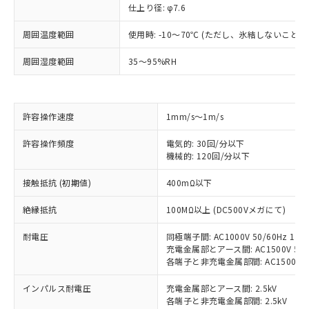
仕上り径: φ7.6
※1 対応状況
周囲温度範囲
使用時: -10～70℃ (ただし、氷結しないこと）
対応済み：EU RoHS指令（10物質）の
周囲湿度範囲
35～95%RH
非含有に対応した製品が提供可能な商品で
す。
対応予定：EU RoHS指令（10物質）の非含
ご利用条件
許容操作速度
1mm/s～1m/s
有に対応した製品に切り替える予定のある
商品です。
許容操作頻度
電気的: 30回/分以下
対応予定なし：EU RoHS指令（10物質）の
機械的: 120回/分以下
以下の条件をお読みいただき、同意のうえ
非含有に非対応の商品で、対応品を出す予
ご利用ください。
定はありません。
接触抵抗 (初期値)
400mΩ以下
調査・確認中：EU RoHS指令（10物質）の
本サービスは、当社制御機器事業取扱
※1 中国RoHS○×表
非含有の対応状況を調査中または確認中の
絶縁抵抗
100MΩ以上 (DC500Vメガにて)
商品の当社在庫状況および標準価格
商品です。
(税抜)を提供させていただくもので
「○」：最大均質材料含有率が中国RoHSの
非該当品：ライセンス料など無形物で、有
耐電圧
同極端子間: AC1000V 50/60Hz 1mi
す。
基準値以下であることを示します。
害物質有無と関係のない商品です。
充電金属部とアース間: AC1500V 50/6
当社制御機器事業取扱商品の中には、
「×」：最大均質材料含有率が中国RoHSの
各端子と非充電金属部間: AC1500V 50/
仕入先様の事情により、非含有部品として
本サービスの対象外となる商品もある
基準値を超えていることを示します。
いたものが、含有品と判明した場合などや
当社は、これら貴社製品のうち、外国
ことをご了承ください。
インパルス耐電圧
充電金属部とアース間: 2.5kV
「－」：未確認です。当社販売部門へお問
むを得ず変更することがあります。
為替および外国貿易法に定める商品
在庫状況および標準価格照会結果は、
各端子と非充電金属部間: 2.5kV
い合わせください。