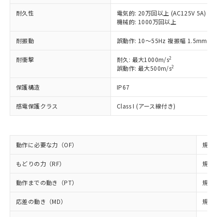
（以下｢規制貨物等」という）を輸出
記載している更新日時点での社内デー
*EU RoHS指令（10物質）：
または国外への提供する場合は、日本
耐久性
記
タに基づき作成されるものであり、閲
説明
電気的: 20万回以上 (AC125V 5A)
鉛(Pb) 1000ppm以下、 水銀(Hg) 1000ppm以下、 カド
*中国RoHS10物質の基準値 (GB/T26572)：
国政府の輸出許可(または役務取引許
機械的: 1000万回以上
号
覧された時点での実際の在庫および標
ミウム(Cd) 100ppm以下、
Pb(鉛) :1000ppm、 Hg(水銀) : 1000ppm、 Cd(カドミウ
可)を取得するなどの必要な手続きを
六価クロム(Cr(Ⅵ)) 1000ppm以下、ポリ臭化ビフェニル
ム) : 100ppm、
準価格とは異なる場合があることをご
類(PBB) 1000ppm以下、ポリ臭化ジフェニルエーテル類
Cr(Ⅵ)(六価クロム) : 1000ppm、 PBBs(ポリ臭化ビフェ
耐振動
とります。
誤動作: 10～55Hz 複振幅 1.5mm
了承ください。
(PBDE) 1000ppm以下、フタル酸ビス(2-エチルヘキシ
○
一定数以上の在庫あり
ニル類) : 1000ppm、 PBDEs(ポリ臭化ジフェニルエーテ
当社は規制貨物を破棄する場合は、完
ル) (DEHP)(別名：DOP) 1000ppm以下、フタル酸ブチ
正式な納期状況および標準価格はお客
ル類) : 1000ppm、
2
耐衝撃
耐久: 最大1000m/s
ルベンジル（BBP） 1000ppm以下、フタル酸ジブチル
全に破砕するなど、違法に輸出されな
DBP(フタル酸ジブチル) : 1000ppm、 DIBP(フタル酸ジ
様のお取引先、またはお客様担当のオ
（DBP） 1000ppm以下、フタル酸ジイソブチル
2
誤動作: 最大500m/s
イソブチル) : 1000ppm、 BBP(フタル酸ブチルベンジ
△
一定数には満たないが在庫あり
いよう必要な手段を講じます。
ムロン制御機器販売店・当社販売員に
(DIBP) 1000ppm以下
ル) : 1000ppm、
当社は貴社製品を、核兵器、ミサイ
但し、RoHS指令で産業用監視および制御機器に対する
DEHP(フタル酸ビス(2-エチルヘキシル)) : 1000ppm
ご相談ください。
保護構造
IP67
適用除外項目は除く。
ル、化学兵器、生物兵器またはその他
－
在庫なし(最新の在庫状況につ
オムロン制御機器販売店や当社販売拠
フタル酸エステル類の４物質については閾値を超える意
武器並びにこれらの製造装置等に一切
いては、お客様のお取引先、ま
図的な使用がないことを確認しています。
点は「
販売ネットワーク
」をご確認
感電保護クラス
Class I (アース線付き)
※2 環境保護使用期限
使用いたしません。
たはお客様担当のオムロン制御
ください。
当社は、貴社製品を第三者に販売する
機器販売店・当社販売員にご確
在庫状況および標準価格結果を当社の
※2 対応予定月
「ｅ」：有害物質（10物質）のすべてが基
場合は、上記1、2および3の内容を当
認ください)
事前の承諾なく第三者に漏洩または開
準値以下であることを示します。
該第三者に通知します。また当社は、
動作に必要な力（OF）
規格値
示しないようお願いします。
部品在庫の切り替え状況などにより、予定
「10」：通常の使用状況下において有害物
販売先および販売に係わる関係者が違
マイパーツ機能（部品リスト作成サー
空
受注生産機種、また在庫状況の
月が前後することがあります。
質が外部に漏えいし、環境に深刻な影響を
法に輸出するおそれがある場合は、取
もどりの力（RF）
規格値
ビス）をご利用いただくには、I-Web
白
情報を公開していない機種
及ぼさない年数を意味します。
り引きをいたしません。
メンバーズにご登録されている必要が
「－」：未確認です。当社販売部門へお問
動作までの動き（PT）
規格値
あります。
い合わせください。
お客様が当ウェブサイト上で当社にご
応差の動き（MD）
規格値
※3 非含有証明書ダウンロード
登録された部品リストについて、当社