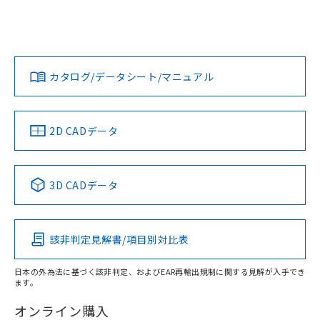
ログイン/会員登録
EU RoHS
注意事項・凡例
UL認証
CSA認証
CEマーキング
No
No
No
対応状況
対応予定月
※1
※2
ダウンロードデータをご利用いただく前に、以下を必ずお読
みください。
カタログ/データシート/マニュアル
対応済み
ソフトウェアの使用条件
LR型式承認
DNV型式承認
BV型式承認
KR型式承
（イギリス
（ノルウェー
（フランス
（韓国
船舶規格）
船舶規格）
船舶規格）
船舶規格
中国 RoHS
注意事項・凡例
2D CADデータ
No
No
No
No
取りつけ穴加工図
中国 RoHS表
※1 ※2
3D CADデータ
この製品の規格認証/適合状況ページへ
Pb
Hg
Cd
Cr(VI)
その他の認証はこちらのページからご検索ください
該非判定見解書/項目別対比表
X
O
O
O
日本の外為法に基づく該非判定、およびEAR再輸出規制に関する見解が入手でき
ます。
"対応済み"や非含有の記載がされた商品であっても、流通
在庫等で未対応品が混在する可能性があります。
オンライン購入