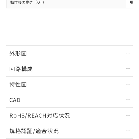
および当社の共同利用者が、当社の製
動作後の動き（OT）
規格値
下記の非含有証明書をダウンロードするこ
品・サービスに関するお客様との取
とができます。
合意する
キャンセル
引・商談に必要な範囲で利用すること
をご了承ください。
EU RoHS指令（10物質）の非含有証明書
※当社の共同利用者とは、
"個人情報
51物質の非含有証明書（当社基準）
の共同利用に関して"
の「1.共同利
※本証明書は発行日時点で非含有を証明す
用者の範囲」に記載されている法人を
るもので、過去に遡って非含有を証明する
指します。
ものではありません。
外形図
また、RoHS指令のフタル酸エステル類４
物質の対応では、対応完了までの期間は出
情報更新：2025/09/04
回路構成
荷製品に未対応品が混在することから備考
欄に対応日を記載しておりました。
情報更新：2025/09/04
既に当社にて対応品への在庫切替を完了
特性図
していることから、特段のことがない限
り、2022年1月12日より割愛しておりま
情報更新：2025/09/04
CAD
す。
耐久曲線図
ログイン/会員登録いただくと、CADデータをダウンロー
RoHS/REACH対応状況
電気的:
ドすることができます。
情報更新：2026/7/29
規格認証/適合状況