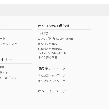
ート
オムロンの提供価値
目指す姿
ポート
コンセプト「i-Automation!」
ジャパンデスク
オムロンの強み
お客様との共創拠点
AUTOMATION CENTER
DIBP
BBP
DEHP
環境保護
技術を磨く現場
・セミナ
状況ページへ
使用期限
検索ください
案内
販売ネットワーク
講する
O
O
O
10
国内販売ネットワーク
ス一覧（PDF）
海外販売ネットワーク
オンラインストア