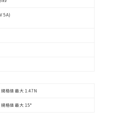
5kV
す。
 5A)
規格値 最大 1.47N
規格値 最大 15°