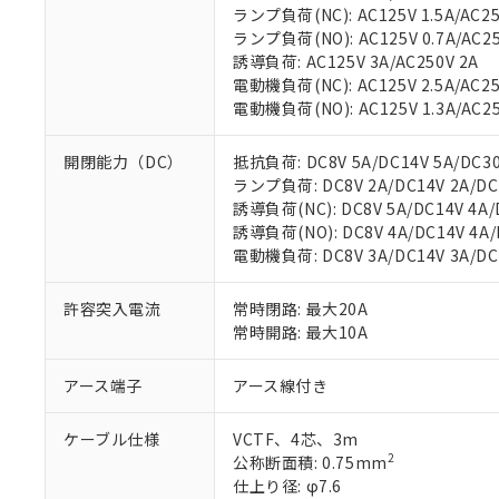
ランプ負荷(NC): AC125V 1.5A/AC25
ランプ負荷(NO): AC125V 0.7A/AC25
誘導負荷: AC125V 3A/AC250V 2A
電動機負荷(NC): AC125V 2.5A/AC25
電動機負荷(NO): AC125V 1.3A/AC25
開閉能力（DC）
抵抗負荷: DC8V 5A/DC14V 5A/DC30V
ランプ負荷: DC8V 2A/DC14V 2A/DC30
誘導負荷(NC): DC8V 5A/DC14V 4A/D
誘導負荷(NO): DC8V 4A/DC14V 4A/D
※1 対応状況
電動機負荷: DC8V 3A/DC14V 3A/DC30
対応済み：EU
許容突入電流
常時閉路: 最大20A
対応予定：EU R
常時開路: 最大10A
対応予定なし：EU
調査・確認中：EU
ご利用条件
非該当品：ライセ
アース端子
アース線付き
※1 中国RoHS
仕入先様の事情に
があります。
以下の条件をお読
ケーブル仕様
VCTF、4芯、3m
「○」：最大均質
2
公称断面積: 0.75mm
「×」：最大均質
本サービスは
当社は、これ
*EU RoHS指令（10物
仕上り径: φ7.6
「－」：未確認で
鉛(Pb) 1000ppm以下、