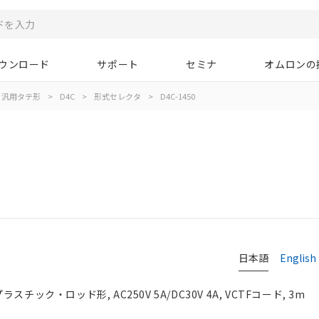
ウンロード
サポート
セミナ
オムロンの
汎用タテ形
>
D4C
>
形式セレクタ
>
D4C-1450
日本語
English
チック・ロッド形, AC250V 5A/DC30V 4A, VCTFコード, 3m