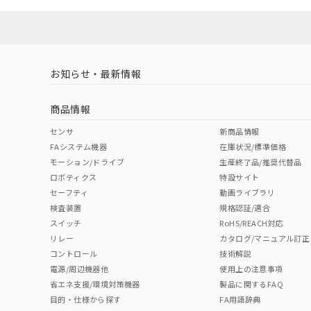
ソフトウェアの使用条件
対応済み
LR型式承認
DNV型式承認
BV型式承認
KR
（イギリス
（ノルウェー
（フランス
（
お知らせ・最新情報
中国 RoHS
注意事項・凡例
船舶規格）
船舶規格）
船舶規格）
船
商品情報
No
No
No
No
中国 RoHS表
※1 ※2
センサ
新商品情報
取りつけ穴加工図
FAシステム機器
在庫状況/標準価格
Pb
Hg
Cd
Cr(V
モーション/ドライブ
生産終了品/推奨代替品
ロボティクス
特設サイト
セーフティ
動画ライブラリ
検査装置
規格認証/適合
X
O
O
O
スイッチ
RoHS/REACH対応
リレー
カタログ/マニュアル訂正
コントロール
技術解説
"対応済み"や非含有の記載がされた商品であっても、流通
電源/周辺機器他
使用上の注意事項
非含有品が必要な際は、弊社営業部門もしくは販売店へお
省エネ支援/環境対策機器
製品に関するFAQ
目的・仕様から探す
FA用語辞典