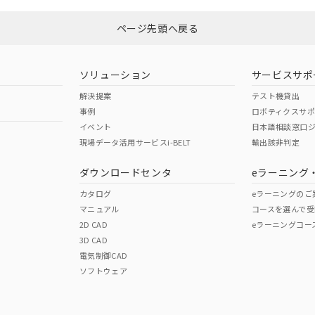
ページ先頭へ戻る
ダウンロードはこちら
型式承認
NK型式承認
ABS型式承認
韓国
（日本
（アメリカ
ソリューション
サービスサポ
舶規格）
船舶規格）
船舶規格）
解決提案
テスト機貸出
事例
ロボティクスサ
No
No
イベント
日本語相談窓口
現場データ活用サービスi-BELT
輸出該非判定
I)
PBBs
PBDEs
DBP
ダウンロードセンタ
eラーニング
この製品の規格認証/適合
その他の認証はこちらのページからご
カタログ
eラーニングのご
マニュアル
コースを選んで受
O
O
O
2D CAD
eラーニングコー
3D CAD
電気制御CAD
在庫等で未対応品が混在する可能性があります。
ソフトウェア
問い合わせください。