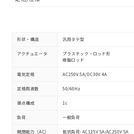
形状・構造
汎用タテ型
アクチュエータ
プラスチック・ロッド形
樹脂ロッド
電気定格
AC250V 5A/DC30V 4A
定格周波数
50/60Hz
接点構成
1c
負荷
一般負荷
開閉能力（AC）
抵抗負荷: AC125V 5A/AC250V 5A