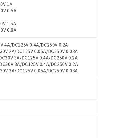
0V 1A
0V 0.5A
0V 1.5A
0V 0.8A
 4A/DC125V 0.4A/DC250V 0.2A
V 2A/DC125V 0.05A/DC250V 0.03A
C30V 3A/DC125V 0.4A/DC250V 0.2A
C30V 3A/DC125V 0.4A/DC250V 0.2A
V 3A/DC125V 0.05A/DC250V 0.03A
 RoHS指令（10物質）の非含有に対応した製品が提供可能な商品です
oHS指令（10物質）の非含有に対応した製品に切り替える予定のある
 RoHS指令（10物質）の非含有に非対応の商品で、対応品を出す予
 RoHS指令（10物質）の非含有の対応状況を調査中または確認中の
ンス料など無形物で、有害物質有無と関係のない商品です。
○×表
より、非含有部品としていたものが、含有品と判明した場合などやむ
みいただき、同意のうえご利用ください。
材料含有率が中国RoHSの基準値以下であることを示します。
材料含有率が中国RoHSの基準値を超えていることを示します。
、当社制御機器事業取扱商品の当社在庫状況および標準価格(税抜)
ら貴社製品のうち、外国為替および外国貿易法に定める商品（以下｢
質）：
す。当社販売部門へお問い合わせください。
 水銀(Hg) 1000ppm以下、 カドミウム(Cd) 100ppm以下、