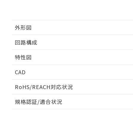
外形図
回路構成
特性図
CAD
耐久曲線図
ログイン/会員登録いただくと、CADデータをダウンロ
RoHS/REACH対応状況
電気的:
規格認証/適合状況
EU RoHS
注意事項・凡例
UL認証
CSA認証
CEマーキング
ダウンロードデータをご利用いただく前に、以下を必ずお読
No
No
N/A
対応状況
対応予定月
※1
※2