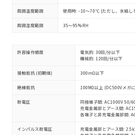
くものです。
う）を輸出ま
記
説明
六価クロム(Cr(Ⅵ)) 1
当社制御機器
などの必要な
フタル酸ビス(2-エチルヘ
号
周囲温度範囲
使用時: -10～70℃ (ただし、氷結
*中国RoHS10物質の基準値 
ル（DBP） 1000ppm
在庫状況およ
当社は規制貨
Pb(鉛) :1000ppm、 Hg
但し、RoHS指令で産
のであり、閲
ます。
Cr(Ⅵ)(六価クロム) : 
フタル酸エステル類の４
○
一定数以
周囲湿度範囲
35～95%RH
DBP(フタル酸ジブチル) :
い。
当社は貴社製
DEHP(フタル酸ビス(2-エ
正式な納期状
置等に一切使
当社販売員に
※2 対応予定月
△
一定数に
当社は、貴社
オムロン制御
また当社は、
※2 環境保護使
在庫状況およ
部品在庫の切り替
たしません。
許容操作頻度
電気的: 30回/分以下
－
在庫なし
す。
機械的: 120回/分以下
「ｅ」：有害物質
機器販売
マイパーツ機
「10」：通常の
ている必要が
味します。
接触抵抗 (初期値)
300mΩ以下
空
受注生産
お客様が当ウ
※3 非含有証明
「－」：未確認で
白
が、当社の製
絶縁抵抗
100MΩ以上 (DC500Vメガ
さい。
下記の非含有証明
※当社の共同
耐電圧
同極端子間: AC1000V 50/6
いる法人を指
EU RoHS指令（
充電金属部とアース間: AC1500
51物質の非含有証
各端子と非充電金属部間: AC15
※本証明書は発行
また、RoHS指
混在することから
インパルス耐電圧
充電金属部とアース間: 2.5k
既に当社にて対応