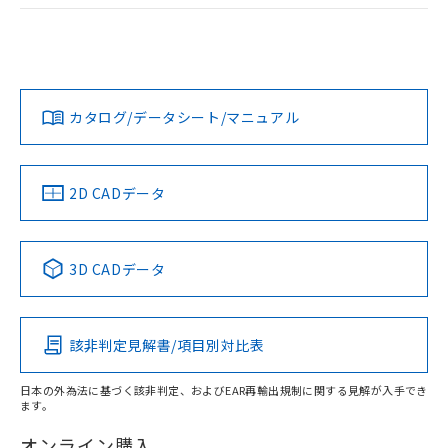
EU RoHS
注意事項・凡例
UL認証
CSA認証
CEマーキング
No
No
Yes
対応状況
対応予定月
※1
※2
カタログ/データシート/マニュアル
対応済み
LR型式承認
DNV型式承認
BV型式承認
KR型式承
（イギリス
（ノルウェー
（フランス
（韓国
船舶規格）
船舶規格）
船舶規格）
船舶規格
中国 RoHS
注意事項・凡例
取りつけ穴加工図
2D CADデータ
No
No
No
No
中国 RoHS表
※1 ※2
3D CADデータ
この製品の規格認証/適合状況ページへ
Pb
Hg
Cd
Cr(VI)
その他の認証はこちらのページからご検索ください
該非判定見解書/項目別対比表
X
O
O
O
日本の外為法に基づく該非判定、およびEAR再輸出規制に関する見解が入手でき
ます。
"対応済み"や非含有の記載がされた商品であっても、流通
在庫等で未対応品が混在する可能性があります。
オンライン購入