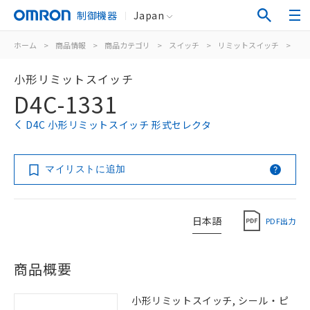
制御機器
Japan
ホーム
>
商品情報
>
商品カテゴリ
>
スイッチ
>
リミットスイッチ
>
汎
小形リミットスイッチ
D4C-1331
D4C 小形リミットスイッチ 形式セレクタ
マイリストに追加
日本語
PDF出力
商品概要
小形リミットスイッチ, シール・ピ