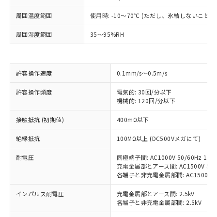
周囲温度範囲
使用時: -10～70℃ (ただし、氷結しないこと）
※1 対応状況
周囲湿度範囲
35～95%RH
対応済み：EU RoHS指令（10物質）の
非含有に対応した製品が提供可能な商品で
す。
許容操作速度
0.1mm/s～0.5m/s
対応予定：EU RoHS指令（10物質）の非含
ご利用条件
有に対応した製品に切り替える予定のある
許容操作頻度
電気的: 30回/分以下
商品です。
機械的: 120回/分以下
対応予定なし：EU RoHS指令（10物質）の
以下の条件をお読みいただき、同意のうえ
非含有に非対応の商品で、対応品を出す予
接触抵抗 (初期値)
400mΩ以下
ご利用ください。
定はありません。
調査・確認中：EU RoHS指令（10物質）の
絶縁抵抗
100MΩ以上 (DC500Vメガにて)
本サービスは、当社制御機器事業取扱
※1 中国RoHS○×表
非含有の対応状況を調査中または確認中の
商品の当社在庫状況および標準価格
商品です。
耐電圧
同極端子間: AC1000V 50/60Hz 1mi
(税抜)を提供させていただくもので
「○」：最大均質材料含有率が中国RoHSの
充電金属部とアース間: AC1500V 50/6
非該当品：ライセンス料など無形物で、有
す。
各端子と非充電金属部間: AC1500V 50/
基準値以下であることを示します。
害物質有無と関係のない商品です。
当社制御機器事業取扱商品の中には、
「×」：最大均質材料含有率が中国RoHSの
仕入先様の事情により、非含有部品として
本サービスの対象外となる商品もある
インパルス耐電圧
充電金属部とアース間: 2.5kV
基準値を超えていることを示します。
いたものが、含有品と判明した場合などや
当社は、これら貴社製品のうち、外国
ことをご了承ください。
各端子と非充電金属部間: 2.5kV
「－」：未確認です。当社販売部門へお問
むを得ず変更することがあります。
為替および外国貿易法に定める商品
在庫状況および標準価格照会結果は、
い合わせください。