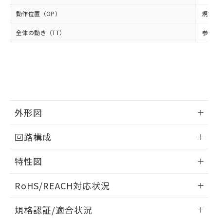
および当社の共同利用者が、当社の製
下記の非含有証明書をダウンロードするこ
品・サービスに関するお客様との取
動作位置（OP）
規格値
とができます。
合意する
キャンセル
引・商談に必要な範囲で利用すること
全体の動き（TT）
をご了承ください。
参考値
EU RoHS指令（10物質）の非含有証明書
※当社の共同利用者とは、
"個人情報
51物質の非含有証明書（当社基準）
の共同利用に関して"
の「1.共同利
※本証明書は発行日時点で非含有を証明す
用者の範囲」に記載されている法人を
るもので、過去に遡って非含有を証明する
指します。
ものではありません。
また、RoHS指令のフタル酸エステル類４
物質の対応では、対応完了までの期間は出
外形図
荷製品に未対応品が混在することから備考
欄に対応日を記載しておりました。
情報更新：2025/09/04
既に当社にて対応品への在庫切替を完了
回路構成
していることから、特段のことがない限
り、2022年1月12日より割愛しておりま
情報更新：2025/09/04
特性図
す。
情報更新：2025/09/04
RoHS/REACH対応状況
耐久曲線図
情報更新：2026/7/29
規格認証/適合状況
電気的: