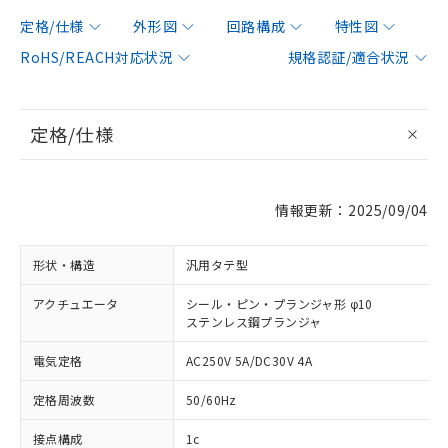
定格/仕様
外形図
回路構成
特性図
RoHS/REACH対応状況
規格認証/適合状況
定格/仕様
情報更新：2025/09/04
形状・構造
汎用タテ型
アクチュエータ
シール・ピン・プランジャ形 φ10
ステンレス鋼プランジャ
電気定格
AC250V 5A/DC30V 4A
定格周波数
50/60Hz
接点構成
1c