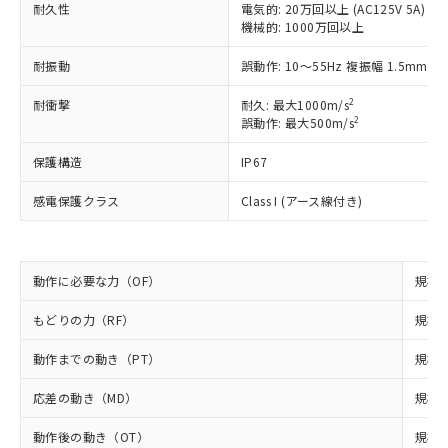
（以下｢規制貨物等」という）を輸出
耐久性
電気的: 20万回以上 (AC125V 5A)
記載している更新日時点での社内デー
*EU RoHS指令（10物質）：
または国外への提供する場合は、日本
機械的: 1000万回以上
記
タに基づき作成されるものであり、閲
説明
鉛(Pb) 1000ppm以下、 水銀(Hg) 1000ppm以下、 カド
*中国RoHS10物質の基準値 (GB/T26572)：
国政府の輸出許可(または役務取引許
号
覧された時点での実際の在庫および標
ミウム(Cd) 100ppm以下、
Pb(鉛) :1000ppm、 Hg(水銀) : 1000ppm、 Cd(カドミウ
耐振動
誤動作: 10～55Hz 複振幅 1.5mm
可)を取得するなどの必要な手続きを
六価クロム(Cr(Ⅵ)) 1000ppm以下、ポリ臭化ビフェニル
ム) : 100ppm、
準価格とは異なる場合があることをご
類(PBB) 1000ppm以下、ポリ臭化ジフェニルエーテル類
Cr(Ⅵ)(六価クロム) : 1000ppm、 PBBs(ポリ臭化ビフェ
とります。
了承ください。
(PBDE) 1000ppm以下、フタル酸ビス(2-エチルヘキシ
○
一定数以上の在庫あり
ニル類) : 1000ppm、 PBDEs(ポリ臭化ジフェニルエーテ
2
耐衝撃
耐久: 最大1000m/s
当社は規制貨物を破棄する場合は、完
ル) (DEHP)(別名：DOP) 1000ppm以下、フタル酸ブチ
正式な納期状況および標準価格はお客
ル類) : 1000ppm、
2
誤動作: 最大500m/s
ルベンジル（BBP） 1000ppm以下、フタル酸ジブチル
全に破砕するなど、違法に輸出されな
DBP(フタル酸ジブチル) : 1000ppm、 DIBP(フタル酸ジ
様のお取引先、またはお客様担当のオ
（DBP） 1000ppm以下、フタル酸ジイソブチル
イソブチル) : 1000ppm、 BBP(フタル酸ブチルベンジ
△
一定数には満たないが在庫あり
いよう必要な手段を講じます。
ムロン制御機器販売店・当社販売員に
(DIBP) 1000ppm以下
保護構造
ル) : 1000ppm、
IP67
当社は貴社製品を、核兵器、ミサイ
但し、RoHS指令で産業用監視および制御機器に対する
DEHP(フタル酸ビス(2-エチルヘキシル)) : 1000ppm
ご相談ください。
適用除外項目は除く。
ル、化学兵器、生物兵器またはその他
－
在庫なし(最新の在庫状況につ
オムロン制御機器販売店や当社販売拠
感電保護クラス
Class I (アース線付き)
フタル酸エステル類の４物質については閾値を超える意
武器並びにこれらの製造装置等に一切
いては、お客様のお取引先、ま
図的な使用がないことを確認しています。
点は「
販売ネットワーク
」をご確認
※2 環境保護使用期限
使用いたしません。
たはお客様担当のオムロン制御
ください。
当社は、貴社製品を第三者に販売する
機器販売店・当社販売員にご確
在庫状況および標準価格結果を当社の
※2 対応予定月
「ｅ」：有害物質（10物質）のすべてが基
場合は、上記1、2および3の内容を当
動作に必要な力（OF）
認ください)
規格値
事前の承諾なく第三者に漏洩または開
準値以下であることを示します。
該第三者に通知します。また当社は、
示しないようお願いします。
部品在庫の切り替え状況などにより、予定
「10」：通常の使用状況下において有害物
もどりの力（RF）
販売先および販売に係わる関係者が違
規格値
マイパーツ機能（部品リスト作成サー
空
受注生産機種、また在庫状況の
月が前後することがあります。
質が外部に漏えいし、環境に深刻な影響を
法に輸出するおそれがある場合は、取
ビス）をご利用いただくには、I-Web
白
情報を公開していない機種
動作までの動き（PT）
及ぼさない年数を意味します。
規格値
り引きをいたしません。
メンバーズにご登録されている必要が
「－」：未確認です。当社販売部門へお問
あります。
応差の動き（MD）
規格値
い合わせください。
お客様が当ウェブサイト上で当社にご
※3 非含有証明書ダウンロード
登録された部品リストについて、当社
動作後の動き（OT）
規格値