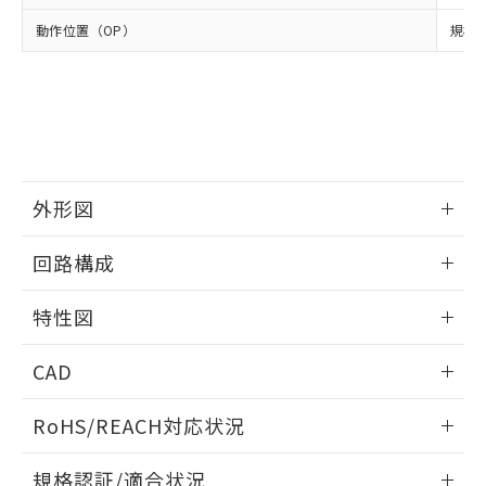
および当社の共同利用者が、当社の製
下記の非含有証明書をダウンロードするこ
動作位置（OP）
規格値
品・サービスに関するお客様との取
とができます。
合意する
キャンセル
引・商談に必要な範囲で利用すること
をご了承ください。
EU RoHS指令（10物質）の非含有証明書
※当社の共同利用者とは、
"個人情報
51物質の非含有証明書（当社基準）
の共同利用に関して"
の「1.共同利
※本証明書は発行日時点で非含有を証明す
用者の範囲」に記載されている法人を
るもので、過去に遡って非含有を証明する
指します。
ものではありません。
外形図
また、RoHS指令のフタル酸エステル類４
物質の対応では、対応完了までの期間は出
情報更新：2025/09/04
荷製品に未対応品が混在することから備考
回路構成
欄に対応日を記載しておりました。
既に当社にて対応品への在庫切替を完了
情報更新：2025/09/04
特性図
していることから、特段のことがない限
り、2022年1月12日より割愛しておりま
情報更新：2025/09/04
す。
CAD
耐久曲線図
ログイン/会員登録いただくと、CADデータをダウンロー
RoHS/REACH対応状況
電気的:
ドすることができます。
情報更新：2026/7/29
規格認証/適合状況