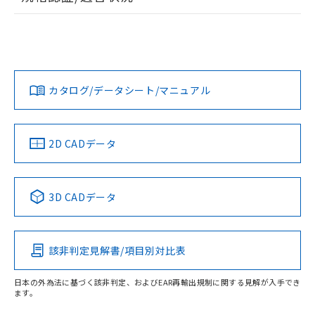
ログイン/会員登録
EU RoHS
注意事項・凡例
UL認証
CSA認証
CEマーキング
No
No
Yes
対応状況
対応予定月
※1
※2
ダウンロードデータをご利用いただく前に、以下を必ずお読
みください。
カタログ/データシート/マニュアル
対応済み
取りつけ穴加工図
ソフトウェアの使用条件
LR型式承認
DNV型式承認
BV型式承認
KR型式承
（イギリス
（ノルウェー
（フランス
（韓国
船舶規格）
船舶規格）
船舶規格）
船舶規格
中国 RoHS
注意事項・凡例
2D CADデータ
No
No
No
No
中国 RoHS表
※1 ※2
3D CADデータ
この製品の規格認証/適合状況ページへ
Pb
Hg
Cd
Cr(VI)
その他の認証はこちらのページからご検索ください
該非判定見解書/項目別対比表
X
O
O
O
日本の外為法に基づく該非判定、およびEAR再輸出規制に関する見解が入手でき
ます。
"対応済み"や非含有の記載がされた商品であっても、流通