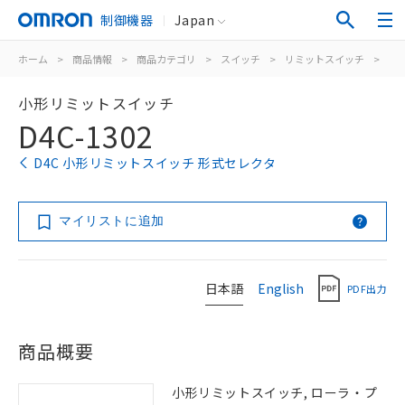
制御機器
Japan
ホーム
>
商品情報
>
商品カテゴリ
>
スイッチ
>
リミットスイッチ
>
汎
小形リミットスイッチ
D4C-1302
D4C 小形リミットスイッチ 形式セレクタ
マイリストに追加
日本語
English
PDF出力
商品概要
小形リミットスイッチ, ローラ・プ