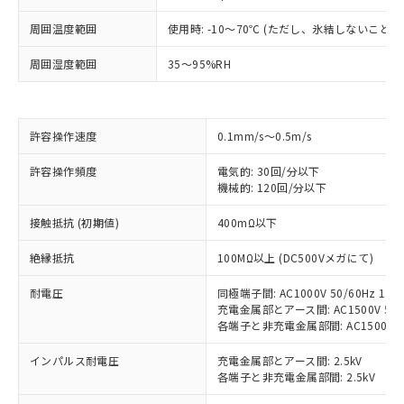
周囲温度範囲
使用時: -10～70℃ (ただし、氷結しないこと）
※1 対応状況
周囲湿度範囲
35～95%RH
対応済み：EU RoHS指令（10物質）の
非含有に対応した製品が提供可能な商品で
す。
許容操作速度
0.1mm/s～0.5m/s
対応予定：EU RoHS指令（10物質）の非含
ご利用条件
有に対応した製品に切り替える予定のある
許容操作頻度
電気的: 30回/分以下
商品です。
機械的: 120回/分以下
対応予定なし：EU RoHS指令（10物質）の
以下の条件をお読みいただき、同意のうえ
非含有に非対応の商品で、対応品を出す予
接触抵抗 (初期値)
400mΩ以下
ご利用ください。
定はありません。
絶縁抵抗
100MΩ以上 (DC500Vメガにて)
調査・確認中：EU RoHS指令（10物質）の
本サービスは、当社制御機器事業取扱
※1 中国RoHS○×表
非含有の対応状況を調査中または確認中の
商品の当社在庫状況および標準価格
耐電圧
同極端子間: AC1000V 50/60Hz 1mi
商品です。
(税抜)を提供させていただくもので
充電金属部とアース間: AC1500V 50/6
「○」：最大均質材料含有率が中国RoHSの
非該当品：ライセンス料など無形物で、有
す。
各端子と非充電金属部間: AC1500V 50/
基準値以下であることを示します。
害物質有無と関係のない商品です。
当社制御機器事業取扱商品の中には、
「×」：最大均質材料含有率が中国RoHSの
仕入先様の事情により、非含有部品として
インパルス耐電圧
充電金属部とアース間: 2.5kV
本サービスの対象外となる商品もある
基準値を超えていることを示します。
いたものが、含有品と判明した場合などや
当社は、これら貴社製品のうち、外国
各端子と非充電金属部間: 2.5kV
ことをご了承ください。
「－」：未確認です。当社販売部門へお問
むを得ず変更することがあります。
為替および外国貿易法に定める商品
在庫状況および標準価格照会結果は、