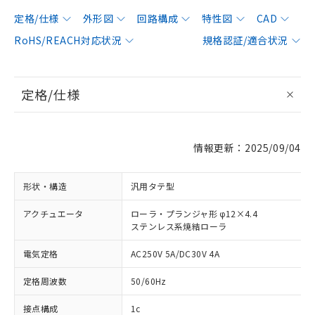
定格/仕様
外形図
回路構成
特性図
CAD
RoHS/REACH対応状況
規格認証/適合状況
定格/仕様
情報更新：2025/09/04
形状・構造
汎用タテ型
アクチュエータ
ローラ・プランジャ形 φ12×4.4
ステンレス系焼結ローラ
電気定格
AC250V 5A/DC30V 4A
定格周波数
50/60Hz
接点構成
1c