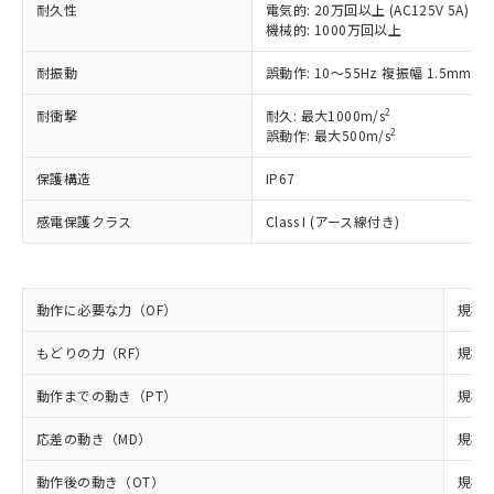
い合わせください。
耐久性
電気的: 20万回以上 (AC125V 5A)
（以下｢規制貨物等」という）を輸出
記載している更新日時点での社内デー
機械的: 1000万回以上
*EU RoHS指令（10物質）：
または国外への提供する場合は、日本
記
タに基づき作成されるものであり、閲
説明
鉛(Pb) 1000ppm以下、 水銀(Hg) 1000ppm以下、 カド
*中国RoHS10物質の基準値 (GB/T26572)：
国政府の輸出許可(または役務取引許
号
覧された時点での実際の在庫および標
ミウム(Cd) 100ppm以下、
Pb(鉛) :1000ppm、 Hg(水銀) : 1000ppm、 Cd(カドミウ
耐振動
誤動作: 10～55Hz 複振幅 1.5mm
可)を取得するなどの必要な手続きを
六価クロム(Cr(Ⅵ)) 1000ppm以下、ポリ臭化ビフェニル
ム) : 100ppm、
準価格とは異なる場合があることをご
類(PBB) 1000ppm以下、ポリ臭化ジフェニルエーテル類
Cr(Ⅵ)(六価クロム) : 1000ppm、 PBBs(ポリ臭化ビフェ
とります。
了承ください。
2
(PBDE) 1000ppm以下、フタル酸ビス(2-エチルヘキシ
耐衝撃
耐久: 最大1000m/s
○
一定数以上の在庫あり
ニル類) : 1000ppm、 PBDEs(ポリ臭化ジフェニルエーテ
当社は規制貨物を破棄する場合は、完
ル) (DEHP)(別名：DOP) 1000ppm以下、フタル酸ブチ
正式な納期状況および標準価格はお客
2
ル類) : 1000ppm、
誤動作: 最大500m/s
ルベンジル（BBP） 1000ppm以下、フタル酸ジブチル
全に破砕するなど、違法に輸出されな
DBP(フタル酸ジブチル) : 1000ppm、 DIBP(フタル酸ジ
様のお取引先、またはお客様担当のオ
（DBP） 1000ppm以下、フタル酸ジイソブチル
イソブチル) : 1000ppm、 BBP(フタル酸ブチルベンジ
△
一定数には満たないが在庫あり
いよう必要な手段を講じます。
保護構造
IP67
ムロン制御機器販売店・当社販売員に
(DIBP) 1000ppm以下
ル) : 1000ppm、
当社は貴社製品を、核兵器、ミサイ
但し、RoHS指令で産業用監視および制御機器に対する
DEHP(フタル酸ビス(2-エチルヘキシル)) : 1000ppm
ご相談ください。
適用除外項目は除く。
ル、化学兵器、生物兵器またはその他
感電保護クラス
Class I (アース線付き)
－
在庫なし(最新の在庫状況につ
オムロン制御機器販売店や当社販売拠
フタル酸エステル類の４物質については閾値を超える意
武器並びにこれらの製造装置等に一切
いては、お客様のお取引先、ま
図的な使用がないことを確認しています。
点は「
販売ネットワーク
」をご確認
※2 環境保護使用期限
使用いたしません。
たはお客様担当のオムロン制御
ください。
当社は、貴社製品を第三者に販売する
機器販売店・当社販売員にご確
在庫状況および標準価格結果を当社の
※2 対応予定月
「ｅ」：有害物質（10物質）のすべてが基
動作に必要な力（OF）
規格値
場合は、上記1、2および3の内容を当
認ください)
事前の承諾なく第三者に漏洩または開
準値以下であることを示します。
該第三者に通知します。また当社は、
示しないようお願いします。
もどりの力（RF）
規格値
部品在庫の切り替え状況などにより、予定
「10」：通常の使用状況下において有害物
販売先および販売に係わる関係者が違
マイパーツ機能（部品リスト作成サー
空
受注生産機種、また在庫状況の
月が前後することがあります。
質が外部に漏えいし、環境に深刻な影響を
法に輸出するおそれがある場合は、取
ビス）をご利用いただくには、I-Web
白
情報を公開していない機種
動作までの動き（PT）
規格値
及ぼさない年数を意味します。
り引きをいたしません。
メンバーズにご登録されている必要が
「－」：未確認です。当社販売部門へお問
あります。
応差の動き（MD）
規格値
い合わせください。
お客様が当ウェブサイト上で当社にご
※3 非含有証明書ダウンロード
登録された部品リストについて、当社
動作後の動き（OT）
規格値