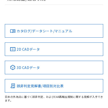
ログイン/会員登録
EU RoHS
注意事項・凡例
UL認証
CSA認証
CEマーキング
No
No
Yes
対応状況
対応予定月
※1
※2
ダウンロードデータをご利用いただく前に、以下を必ずお読
取りつけ穴加工図
みください。
カタログ/データシート/マニュアル
対応済み
ソフトウェアの使用条件
LR型式承認
DNV型式承認
BV型式承認
KR型式承
（イギリス
（ノルウェー
（フランス
（韓国
船舶規格）
船舶規格）
船舶規格）
船舶規格
中国 RoHS
注意事項・凡例
2D CADデータ
No
No
No
No
中国 RoHS表
※1 ※2
3D CADデータ
この製品の規格認証/適合状況ページへ
Pb
Hg
Cd
Cr(VI)
その他の認証はこちらのページからご検索ください
該非判定見解書/項目別対比表
X
O
O
O
日本の外為法に基づく該非判定、およびEAR再輸出規制に関する見解が入手でき
ます。
"対応済み"や非含有の記載がされた商品であっても、流通