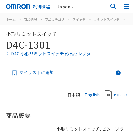
制御機器
Japan
ホーム
>
商品情報
>
商品カテゴリ
>
スイッチ
>
リミットスイッチ
>
汎
小形リミットスイッチ
D4C-1301
D4C 小形リミットスイッチ 形式セレクタ
マイリストに追加
日本語
English
PDF出力
商品概要
小形リミットスイッチ, ピン・プラ