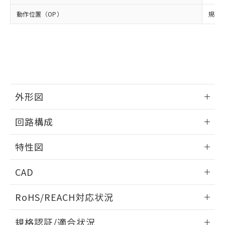
および当社の共同利用者が、当社の製
下記の非含有証明書をダウンロードするこ
動作位置（OP）
規格値
品・サービスに関するお客様との取
とができます。
合意する
キャンセル
引・商談に必要な範囲で利用すること
をご了承ください。
EU RoHS指令（10物質）の非含有証明書
※当社の共同利用者とは、
"個人情報
51物質の非含有証明書（当社基準）
の共同利用に関して"
の「1.共同利
※本証明書は発行日時点で非含有を証明す
用者の範囲」に記載されている法人を
るもので、過去に遡って非含有を証明する
指します。
ものではありません。
外形図
また、RoHS指令のフタル酸エステル類４
物質の対応では、対応完了までの期間は出
情報更新：2025/09/04
荷製品に未対応品が混在することから備考
回路構成
欄に対応日を記載しておりました。
既に当社にて対応品への在庫切替を完了
情報更新：2025/09/04
特性図
していることから、特段のことがない限
り、2022年1月12日より割愛しておりま
情報更新：2025/09/04
す。
CAD
耐久曲線図
ログイン/会員登録いただくと、CADデータをダウンロー
RoHS/REACH対応状況
電気的:
ドすることができます。
情報更新：2026/7/29
規格認証/適合状況