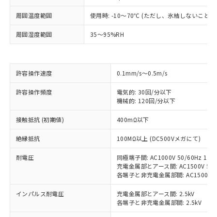
周囲温度範囲
使用時: -10～70℃ (ただし、氷結しないこと）
※1 対応状況
周囲湿度範囲
35～95%RH
対応済み：EU RoHS指令（10物質）の
非含有に対応した製品が提供可能な商品で
す。
許容操作速度
0.1mm/s～0.5m/s
対応予定：EU RoHS指令（10物質）の非含
ご利用条件
有に対応した製品に切り替える予定のある
許容操作頻度
電気的: 30回/分以下
商品です。
機械的: 120回/分以下
対応予定なし：EU RoHS指令（10物質）の
以下の条件をお読みいただき、同意のうえ
非含有に非対応の商品で、対応品を出す予
接触抵抗 (初期値)
400mΩ以下
ご利用ください。
定はありません。
絶縁抵抗
100MΩ以上 (DC500Vメガにて)
調査・確認中：EU RoHS指令（10物質）の
本サービスは、当社制御機器事業取扱
※1 中国RoHS○×表
非含有の対応状況を調査中または確認中の
商品の当社在庫状況および標準価格
耐電圧
同極端子間: AC1000V 50/60Hz 1mi
商品です。
(税抜)を提供させていただくもので
充電金属部とアース間: AC1500V 50/6
「○」：最大均質材料含有率が中国RoHSの
非該当品：ライセンス料など無形物で、有
す。
各端子と非充電金属部間: AC1500V 50/
基準値以下であることを示します。
害物質有無と関係のない商品です。
当社制御機器事業取扱商品の中には、
「×」：最大均質材料含有率が中国RoHSの
仕入先様の事情により、非含有部品として
インパルス耐電圧
充電金属部とアース間: 2.5kV
本サービスの対象外となる商品もある
基準値を超えていることを示します。
いたものが、含有品と判明した場合などや
当社は、これら貴社製品のうち、外国
各端子と非充電金属部間: 2.5kV
ことをご了承ください。
「－」：未確認です。当社販売部門へお問
むを得ず変更することがあります。
為替および外国貿易法に定める商品
在庫状況および標準価格照会結果は、