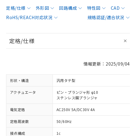
定格/仕様
外形図
回路構成
特性図
CAD
RoHS/REACH対応状況
規格認証/適合状況
定格/仕様
情報更新：2025/09/04
形状・構造
汎用タテ型
アクチュエータ
ピン・プランジャ形 φ10
ステンレス鋼プランジャ
電気定格
AC250V 5A/DC30V 4A
定格周波数
50/60Hz
接点構成
1c