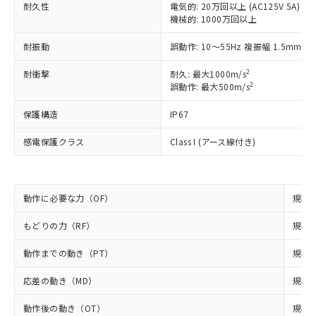
い合わせください。
耐久性
電気的: 20万回以上 (AC125V 5A)
（以下｢規制貨物等」という）を輸出
記載している更新日時点での社内デー
機械的: 1000万回以上
*EU RoHS指令（10物質）：
または国外への提供する場合は、日本
記
タに基づき作成されるものであり、閲
説明
鉛(Pb) 1000ppm以下、 水銀(Hg) 1000ppm以下、 カド
*中国RoHS10物質の基準値 (GB/T26572)：
国政府の輸出許可(または役務取引許
号
覧された時点での実際の在庫および標
ミウム(Cd) 100ppm以下、
Pb(鉛) :1000ppm、 Hg(水銀) : 1000ppm、 Cd(カドミウ
耐振動
誤動作: 10～55Hz 複振幅 1.5mm
可)を取得するなどの必要な手続きを
六価クロム(Cr(Ⅵ)) 1000ppm以下、ポリ臭化ビフェニル
ム) : 100ppm、
準価格とは異なる場合があることをご
類(PBB) 1000ppm以下、ポリ臭化ジフェニルエーテル類
Cr(Ⅵ)(六価クロム) : 1000ppm、 PBBs(ポリ臭化ビフェ
とります。
了承ください。
2
(PBDE) 1000ppm以下、フタル酸ビス(2-エチルヘキシ
耐衝撃
耐久: 最大1000m/s
○
一定数以上の在庫あり
ニル類) : 1000ppm、 PBDEs(ポリ臭化ジフェニルエーテ
当社は規制貨物を破棄する場合は、完
ル) (DEHP)(別名：DOP) 1000ppm以下、フタル酸ブチ
正式な納期状況および標準価格はお客
2
ル類) : 1000ppm、
誤動作: 最大500m/s
ルベンジル（BBP） 1000ppm以下、フタル酸ジブチル
全に破砕するなど、違法に輸出されな
DBP(フタル酸ジブチル) : 1000ppm、 DIBP(フタル酸ジ
様のお取引先、またはお客様担当のオ
（DBP） 1000ppm以下、フタル酸ジイソブチル
イソブチル) : 1000ppm、 BBP(フタル酸ブチルベンジ
△
一定数には満たないが在庫あり
いよう必要な手段を講じます。
保護構造
IP67
ムロン制御機器販売店・当社販売員に
(DIBP) 1000ppm以下
ル) : 1000ppm、
当社は貴社製品を、核兵器、ミサイ
但し、RoHS指令で産業用監視および制御機器に対する
DEHP(フタル酸ビス(2-エチルヘキシル)) : 1000ppm
ご相談ください。
適用除外項目は除く。
ル、化学兵器、生物兵器またはその他
感電保護クラス
Class I (アース線付き)
－
在庫なし(最新の在庫状況につ
オムロン制御機器販売店や当社販売拠
フタル酸エステル類の４物質については閾値を超える意
武器並びにこれらの製造装置等に一切
いては、お客様のお取引先、ま
図的な使用がないことを確認しています。
点は「
販売ネットワーク
」をご確認
※2 環境保護使用期限
使用いたしません。
たはお客様担当のオムロン制御
ください。
当社は、貴社製品を第三者に販売する
機器販売店・当社販売員にご確
在庫状況および標準価格結果を当社の
※2 対応予定月
「ｅ」：有害物質（10物質）のすべてが基
動作に必要な力（OF）
規格値
場合は、上記1、2および3の内容を当
認ください)
事前の承諾なく第三者に漏洩または開
準値以下であることを示します。
該第三者に通知します。また当社は、
示しないようお願いします。
もどりの力（RF）
規格値
部品在庫の切り替え状況などにより、予定
「10」：通常の使用状況下において有害物
販売先および販売に係わる関係者が違
マイパーツ機能（部品リスト作成サー
空
受注生産機種、また在庫状況の
月が前後することがあります。
質が外部に漏えいし、環境に深刻な影響を
法に輸出するおそれがある場合は、取
ビス）をご利用いただくには、I-Web
白
情報を公開していない機種
動作までの動き（PT）
規格値
及ぼさない年数を意味します。
り引きをいたしません。
メンバーズにご登録されている必要が
「－」：未確認です。当社販売部門へお問
あります。
応差の動き（MD）
規格値
い合わせください。
お客様が当ウェブサイト上で当社にご
※3 非含有証明書ダウンロード
登録された部品リストについて、当社
動作後の動き（OT）
規格値