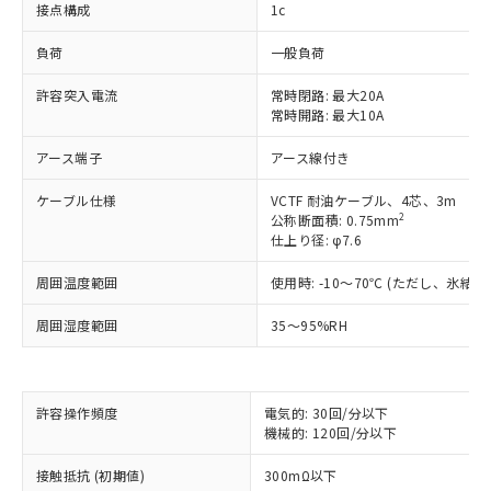
接点構成
1c
負荷
一般負荷
許容突入電流
常時閉路: 最大20A
常時開路: 最大10A
アース端子
アース線付き
ケーブル仕様
VCTF 耐油ケーブル、4芯、3m
2
公称断面積: 0.75mm
仕上り径: φ7.6
周囲温度範囲
使用時: -10～70℃ (ただし、氷結
周囲湿度範囲
35～95%RH
※1 対応状況
対応済み：EU RoHS指令（10物質）の
許容操作頻度
電気的: 30回/分以下
非含有に対応した製品が提供可能な商品で
機械的: 120回/分以下
す。
対応予定：EU RoHS指令（10物質）の非含
接触抵抗 (初期値)
300mΩ以下