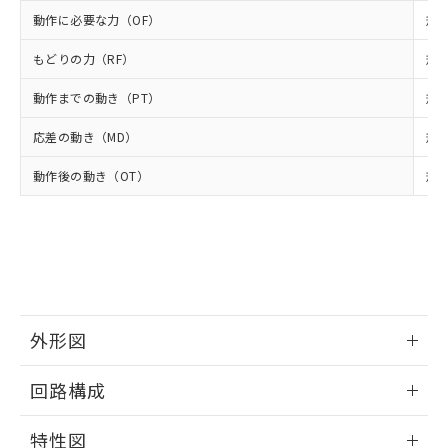
当社は貴社製品を、核兵器、ミサイ
但し、RoHS指令で産業用監視および制御機器に対する
DEHP(フタル酸ビス(2-エチルヘキシル)) : 1000ppm
ご相談ください。
適用除外項目は除く。
動作に必要な力（OF）
規格
ル、化学兵器、生物兵器またはその他
－
在庫なし(最新の在庫状況につ
オムロン制御機器販売店や当社販売拠
フタル酸エステル類の４物質については閾値を超える意
武器並びにこれらの製造装置等に一切
いては、お客様のお取引先、ま
図的な使用がないことを確認しています。
点は「
販売ネットワーク
」をご確認
もどりの力（RF）
規格
※2 環境保護使用期限
使用いたしません。
たはお客様担当のオムロン制御
ください。
当社は、貴社製品を第三者に販売する
機器販売店・当社販売員にご確
在庫状況および標準価格結果を当社の
動作までの動き（PT）
規格
※2 対応予定月
「ｅ」：有害物質（10物質）のすべてが基
場合は、上記1、2および3の内容を当
認ください)
事前の承諾なく第三者に漏洩または開
準値以下であることを示します。
該第三者に通知します。また当社は、
示しないようお願いします。
応差の動き（MD）
規格
部品在庫の切り替え状況などにより、予定
「10」：通常の使用状況下において有害物
販売先および販売に係わる関係者が違
マイパーツ機能（部品リスト作成サー
空
受注生産機種、また在庫状況の
月が前後することがあります。
質が外部に漏えいし、環境に深刻な影響を
法に輸出するおそれがある場合は、取
動作後の動き（OT）
規格
ビス）をご利用いただくには、I-Web
白
情報を公開していない機種
及ぼさない年数を意味します。
り引きをいたしません。
メンバーズにご登録されている必要が
「－」：未確認です。当社販売部門へお問
あります。
い合わせください。
お客様が当ウェブサイト上で当社にご
※3 非含有証明書ダウンロード
登録された部品リストについて、当社
および当社の共同利用者が、当社の製
下記の非含有証明書をダウンロードするこ
品・サービスに関するお客様との取
とができます。
合意する
キャンセル
引・商談に必要な範囲で利用すること
外形図
をご了承ください。
EU RoHS指令（10物質）の非含有証明書
※当社の共同利用者とは、
"個人情報
情報更新：2025/09/04
51物質の非含有証明書（当社基準）
回路構成
の共同利用に関して"
の「1.共同利
※本証明書は発行日時点で非含有を証明す
用者の範囲」に記載されている法人を
るもので、過去に遡って非含有を証明する
情報更新：2025/09/04
指します。
特性図
ものではありません。