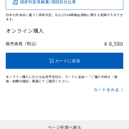
該非判定見解書/項目別対比表
X
O
O
O
日本の外為法に基づく該非判定、およびEAR再輸出規制に関する見解が入手でき
ます。
"対応済み"や非含有の記載がされた商品であっても、流通
在庫等で未対応品が混在する可能性があります。
オンライン購入
非含有品が必要な際は、弊社営業部門もしくは販売店へお
問い合わせください。
¥ 8,580
販売価格（税込）
この製品のRoHS/REACH対応状況ページへ
カートに追加
オンライン購入における出荷予定日は、カートに追加～「ご購入手続き：価
格・納期の確認」画面にてご確認ください。
カートをみる
ページ先頭へ戻る