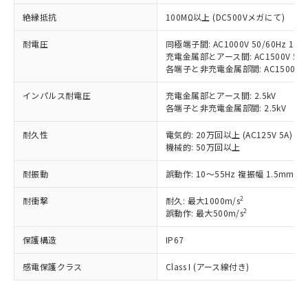
ご利用条件
有に対応した製品に切り替える予定のある
絶縁抵抗
100MΩ以上 (DC500Vメガにて)
商品です。
対応予定なし：EU RoHS指令（10物質）の
以下の条件をお読みいただき、同意のうえ
耐電圧
同極端子間: AC1000V 50/60Hz 1mi
非含有に非対応の商品で、対応品を出す予
充電金属部とアース間: AC1500V 50/6
ご利用ください。
定はありません。
各端子と非充電金属部間: AC1500V 50/
調査・確認中：EU RoHS指令（10物質）の
本サービスは、当社制御機器事業取扱
※1 中国RoHS○×表
非含有の対応状況を調査中または確認中の
インパルス耐電圧
充電金属部とアース間: 2.5kV
商品の当社在庫状況および標準価格
商品です。
各端子と非充電金属部間: 2.5kV
(税抜)を提供させていただくもので
「○」：最大均質材料含有率が中国RoHSの
非該当品：ライセンス料など無形物で、有
す。
基準値以下であることを示します。
害物質有無と関係のない商品です。
耐久性
電気的: 20万回以上 (AC125V 5A)
当社制御機器事業取扱商品の中には、
「×」：最大均質材料含有率が中国RoHSの
機械的: 50万回以上
仕入先様の事情により、非含有部品として
本サービスの対象外となる商品もある
基準値を超えていることを示します。
いたものが、含有品と判明した場合などや
当社は、これら貴社製品のうち、外国
ことをご了承ください。
耐振動
誤動作: 10～55Hz 複振幅 1.5mm
「－」：未確認です。当社販売部門へお問
むを得ず変更することがあります。
為替および外国貿易法に定める商品
在庫状況および標準価格照会結果は、
い合わせください。
（以下｢規制貨物等」という）を輸出
記載している更新日時点での社内デー
2
耐衝撃
耐久: 最大1000m/s
*EU RoHS指令（10物質）：
または国外への提供する場合は、日本
2
誤動作: 最大500m/s
記
タに基づき作成されるものであり、閲
説明
鉛(Pb) 1000ppm以下、 水銀(Hg) 1000ppm以下、 カド
*中国RoHS10物質の基準値 (GB/T26572)：
国政府の輸出許可(または役務取引許
号
覧された時点での実際の在庫および標
ミウム(Cd) 100ppm以下、
Pb(鉛) :1000ppm、 Hg(水銀) : 1000ppm、 Cd(カドミウ
可)を取得するなどの必要な手続きを
六価クロム(Cr(Ⅵ)) 1000ppm以下、ポリ臭化ビフェニル
保護構造
IP67
ム) : 100ppm、
準価格とは異なる場合があることをご
類(PBB) 1000ppm以下、ポリ臭化ジフェニルエーテル類
Cr(Ⅵ)(六価クロム) : 1000ppm、 PBBs(ポリ臭化ビフェ
とります。
了承ください。
(PBDE) 1000ppm以下、フタル酸ビス(2-エチルヘキシ
○
一定数以上の在庫あり
ニル類) : 1000ppm、 PBDEs(ポリ臭化ジフェニルエーテ
感電保護クラス
Class I (アース線付き)
当社は規制貨物を破棄する場合は、完
ル) (DEHP)(別名：DOP) 1000ppm以下、フタル酸ブチ
正式な納期状況および標準価格はお客
ル類) : 1000ppm、
ルベンジル（BBP） 1000ppm以下、フタル酸ジブチル
全に破砕するなど、違法に輸出されな
DBP(フタル酸ジブチル) : 1000ppm、 DIBP(フタル酸ジ
様のお取引先、またはお客様担当のオ
（DBP） 1000ppm以下、フタル酸ジイソブチル
イソブチル) : 1000ppm、 BBP(フタル酸ブチルベンジ
△
一定数には満たないが在庫あり
いよう必要な手段を講じます。
ムロン制御機器販売店・当社販売員に
(DIBP) 1000ppm以下
ル) : 1000ppm、