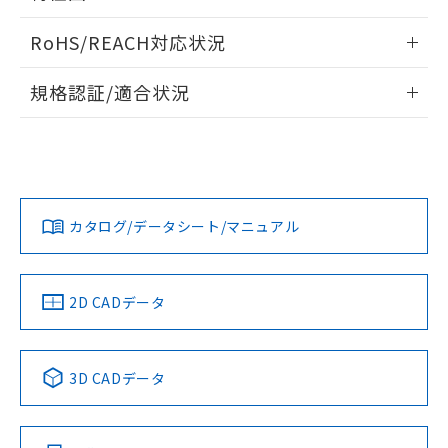
また、RoHS指令のフタル酸エステル類４
情報更新：2025/09/04
物質の対応では、対応完了までの期間は出
RoHS/REACH対応状況
荷製品に未対応品が混在することから備考
耐久曲線図
情報更新：2026/7/29
欄に対応日を記載しておりました。
規格認証/適合状況
電気的:
既に当社にて対応品への在庫切替を完了
していることから、特段のことがない限
EU RoHS
注意事項・凡例
UL認証
CSA認証
CEマーキング
り、2022年1月12日より割愛しておりま
す。
No
No
No
対応状況
対応予定月
※1
※2
カタログ/データシート/マニュアル
対応済み
LR型式承認
DNV型式承認
BV型式承認
KR型式承
（イギリス
（ノルウェー
（フランス
（韓国
船舶規格）
船舶規格）
船舶規格）
船舶規格
中国 RoHS
注意事項・凡例
2D CADデータ
No
No
No
No
中国 RoHS表
※1 ※2
3D CADデータ
取りつけ穴加工図
この製品の規格認証/適合状況ページへ
Pb
Hg
Cd
Cr(VI)
その他の認証はこちらのページからご検索ください