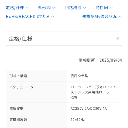
定格/仕様
外形図
回路構成
特性図
RoHS/REACH対応状況
規格認証/適合状況
定格/仕様
情報更新：2025/09/04
形状・構造
汎用タテ型
アクチュエータ
ローラ・レバー形 φ17.5×7
ステンレス系焼結ローラ
R38
電気定格
AC250V 5A/DC30V 4A
定格周波数
50/60Hz