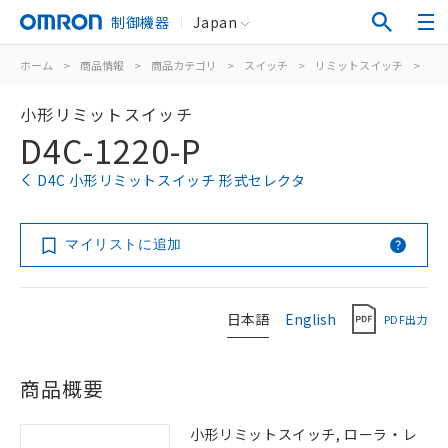
制御機器
Japan
ホーム
>
商品情報
>
商品カテゴリ
>
スイッチ
>
リミットスイッチ
>
汎
小形リミットスイッチ
D4C-1220-P
D4C 小形リミットスイッチ 形式セレクタ
マイリストに追加
日本語
English
PDF出力
商品概要
小形リミットスイッチ, ローラ・レ