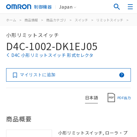
制御機器
Japan
ホーム
>
商品情報
>
商品カテゴリ
>
スイッチ
>
リミットスイッチ
>
汎
小形リミットスイッチ
D4C-1002-DK1EJ05
D4C 小形リミットスイッチ 形式セレクタ
マイリストに追加
日本語
PDF出力
商品概要
小形リミットスイッチ, ローラ・プ