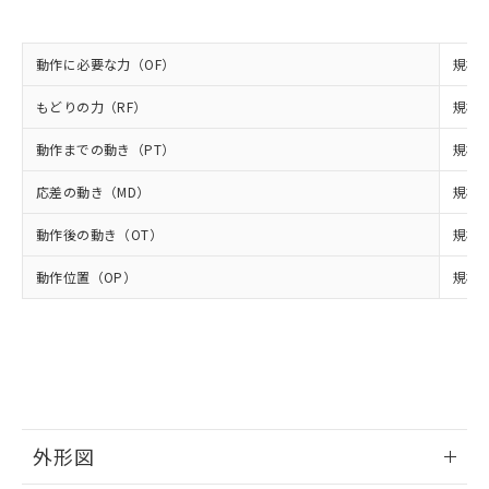
当社は規制貨物を破棄する場合は、完
ル) (DEHP)(別名：DOP) 1000ppm以下、フタル酸ブチ
正式な納期状況および標準価格はお客
ル類) : 1000ppm、
ルベンジル（BBP） 1000ppm以下、フタル酸ジブチル
全に破砕するなど、違法に輸出されな
DBP(フタル酸ジブチル) : 1000ppm、 DIBP(フタル酸ジ
様のお取引先、またはお客様担当のオ
（DBP） 1000ppm以下、フタル酸ジイソブチル
イソブチル) : 1000ppm、 BBP(フタル酸ブチルベンジ
△
一定数には満たないが在庫あり
いよう必要な手段を講じます。
ムロン制御機器販売店・当社販売員に
(DIBP) 1000ppm以下
ル) : 1000ppm、
動作に必要な力（OF）
規格値
当社は貴社製品を、核兵器、ミサイ
但し、RoHS指令で産業用監視および制御機器に対する
DEHP(フタル酸ビス(2-エチルヘキシル)) : 1000ppm
ご相談ください。
適用除外項目は除く。
ル、化学兵器、生物兵器またはその他
－
在庫なし(最新の在庫状況につ
オムロン制御機器販売店や当社販売拠
もどりの力（RF）
規格値
フタル酸エステル類の４物質については閾値を超える意
武器並びにこれらの製造装置等に一切
いては、お客様のお取引先、ま
図的な使用がないことを確認しています。
点は「
販売ネットワーク
」をご確認
※2 環境保護使用期限
使用いたしません。
たはお客様担当のオムロン制御
ください。
動作までの動き（PT）
規格値
当社は、貴社製品を第三者に販売する
機器販売店・当社販売員にご確
在庫状況および標準価格結果を当社の
※2 対応予定月
「ｅ」：有害物質（10物質）のすべてが基
場合は、上記1、2および3の内容を当
認ください)
応差の動き（MD）
規格値
事前の承諾なく第三者に漏洩または開
準値以下であることを示します。
該第三者に通知します。また当社は、
示しないようお願いします。
部品在庫の切り替え状況などにより、予定
「10」：通常の使用状況下において有害物
販売先および販売に係わる関係者が違
動作後の動き（OT）
規格値
マイパーツ機能（部品リスト作成サー
空
受注生産機種、また在庫状況の
月が前後することがあります。
質が外部に漏えいし、環境に深刻な影響を
法に輸出するおそれがある場合は、取
ビス）をご利用いただくには、I-Web
白
情報を公開していない機種
及ぼさない年数を意味します。
動作位置（OP）
規格値
り引きをいたしません。
メンバーズにご登録されている必要が
「－」：未確認です。当社販売部門へお問
あります。
い合わせください。
お客様が当ウェブサイト上で当社にご
※3 非含有証明書ダウンロード
登録された部品リストについて、当社
および当社の共同利用者が、当社の製
下記の非含有証明書をダウンロードするこ
品・サービスに関するお客様との取
とができます。
合意する
キャンセル
引・商談に必要な範囲で利用すること
をご了承ください。
外形図
EU RoHS指令（10物質）の非含有証明書
※当社の共同利用者とは、
"個人情報
51物質の非含有証明書（当社基準）