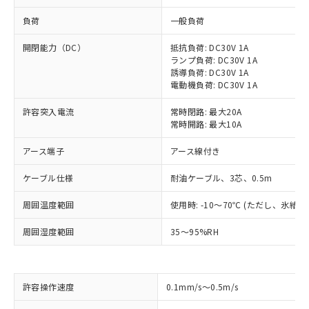
負荷
一般負荷
開閉能力（DC）
抵抗負荷: DC30V 1A
ランプ負荷: DC30V 1A
誘導負荷: DC30V 1A
電動機負荷: DC30V 1A
許容突入電流
常時閉路: 最大20A
常時開路: 最大10A
アース端子
アース線付き
ケーブル仕様
耐油ケーブル、3芯、0.5m
周囲温度範囲
使用時: -10～70℃ (ただし、氷結
周囲湿度範囲
35～95%RH
※1 対応状況
許容操作速度
0.1mm/s～0.5m/s
対応済み：EU RoHS指令（10物質）の