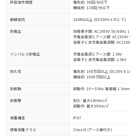
許容操作頻度
電気的: 30回/分以下
非含有に対応した製品が提供可能な商品で
機械的: 120回/分以下
す。
対応予定：EU RoHS指令（10物質）の非含
ご利用条件
絶縁抵抗
100MΩ以上 (DC500Vメガにて)
有に対応した製品に切り替える予定のある
商品です。
耐電圧
同極端子間: AC1000V 50/60Hz 1mi
対応予定なし：EU RoHS指令（10物質）の
充電金属部とアース間: AC1500V 50/6
以下の条件をお読みいただき、同意のうえ
非含有に非対応の商品で、対応品を出す予
各端子と非充電金属部間: AC1500V 50/
ご利用ください。
定はありません。
調査・確認中：EU RoHS指令（10物質）の
インパルス耐電圧
充電金属部とアース間: 2.5kV
本サービスは、当社制御機器事業取扱
※1 中国RoHS○×表
各端子と非充電金属部間: 2.5kV
非含有の対応状況を調査中または確認中の
商品の当社在庫状況および標準価格
商品です。
(税抜)を提供させていただくもので
耐久性
電気的: 100万回以上 (DC30V 0.1A)
「○」：最大均質材料含有率が中国RoHSの
非該当品：ライセンス料など無形物で、有
す。
機械的: 1000万回以上
基準値以下であることを示します。
害物質有無と関係のない商品です。
当社制御機器事業取扱商品の中には、
「×」：最大均質材料含有率が中国RoHSの
仕入先様の事情により、非含有部品として
本サービスの対象外となる商品もある
耐振動
誤動作: 10～55Hz 複振幅 1.5mm
基準値を超えていることを示します。
いたものが、含有品と判明した場合などや
当社は、これら貴社製品のうち、外国
ことをご了承ください。
「－」：未確認です。当社販売部門へお問
むを得ず変更することがあります。
為替および外国貿易法に定める商品
2
耐衝撃
耐久: 最大1000m/s
在庫状況および標準価格照会結果は、
い合わせください。
（以下｢規制貨物等」という）を輸出
2
誤動作: 最大500m/s
記載している更新日時点での社内デー
*EU RoHS指令（10物質）：
または国外への提供する場合は、日本
記
タに基づき作成されるものであり、閲
説明
鉛(Pb) 1000ppm以下、 水銀(Hg) 1000ppm以下、 カド
*中国RoHS10物質の基準値 (GB/T26572)：
保護構造
IP67
国政府の輸出許可(または役務取引許
号
覧された時点での実際の在庫および標
ミウム(Cd) 100ppm以下、
Pb(鉛) :1000ppm、 Hg(水銀) : 1000ppm、 Cd(カドミウ
可)を取得するなどの必要な手続きを
六価クロム(Cr(Ⅵ)) 1000ppm以下、ポリ臭化ビフェニル
ム) : 100ppm、
準価格とは異なる場合があることをご
類(PBB) 1000ppm以下、ポリ臭化ジフェニルエーテル類
感電保護クラス
Class III (アース線付き)
Cr(Ⅵ)(六価クロム) : 1000ppm、 PBBs(ポリ臭化ビフェ
とります。
了承ください。
(PBDE) 1000ppm以下、フタル酸ビス(2-エチルヘキシ
○
一定数以上の在庫あり
ニル類) : 1000ppm、 PBDEs(ポリ臭化ジフェニルエーテ