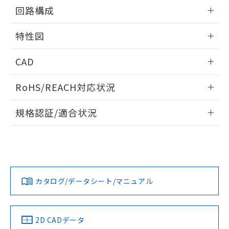
の共同利用に関して"
の「1.共同利
情報更新：2025/09/04
回路構成
※本証明書は発行日時点で非含有を証明す
用者の範囲」に記載されている法人を
るもので、過去に遡って非含有を証明する
指します。
取りつけ穴加工図
情報更新：2025/09/04
ものではありません。
特性図
また、RoHS指令のフタル酸エステル類４
物質の対応では、対応完了までの期間は出
情報更新：2025/09/04
CAD
荷製品に未対応品が混在することから備考
欄に対応日を記載しておりました。
耐久曲線図
ログイン/会員登録いただくと、CADデータをダウンロー
既に当社にて対応品への在庫切替を完了
RoHS/REACH対応状況
電気的:
ドすることができます。
していることから、特段のことがない限
情報更新：2026/7/29
り、2022年1月12日より割愛しておりま
規格認証/適合状況
す。
ログイン/会員登録
EU RoHS
注意事項・凡例
コネクタピン配置図
UL認証
CSA認証
CEマーキング
No
No
N/A
対応状況
対応予定月
※1
※2
ダウンロードデータをご利用いただく前に、以下を必ずお読
みください。
カタログ/データシート/マニュアル
対応済み
ソフトウェアの使用条件
LR型式承認
DNV型式承認
BV型式承認
KR型式承
（イギリス
（ノルウェー
（フランス
（韓国
船舶規格）
船舶規格）
船舶規格）
船舶規格
中国 RoHS
注意事項・凡例
2D CADデータ