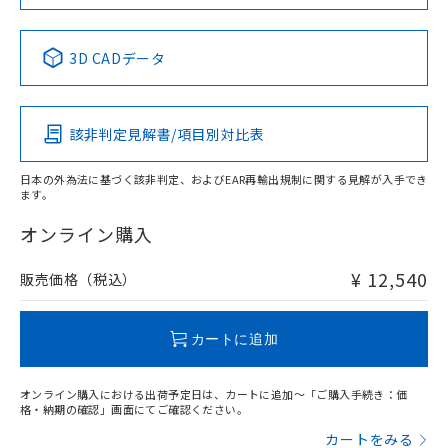
No
No
No
No
中国 RoHS表
※1 ※2
3D CADデータ
この製品の規格認証/適合状況ページへ
Pb
Hg
Cd
Cr(VI)
その他の認証はこちらのページからご検索ください
該非判定見解書/項目別対比表
X
O
O
O
日本の外為法に基づく該非判定、およびEAR再輸出規制に関する見解が入手でき
ます。
"対応済み"や非含有の記載がされた商品であっても、流通
在庫等で未対応品が混在する可能性があります。
オンライン購入
非含有品が必要な際は、弊社営業部門もしくは販売店へお
問い合わせください。
¥ 12,540
販売価格（税込）
この製品のRoHS/REACH対応状況ページへ
カートに追加
オンライン購入における出荷予定日は、カートに追加～「ご購入手続き：価
格・納期の確認」画面にてご確認ください。
カートをみる