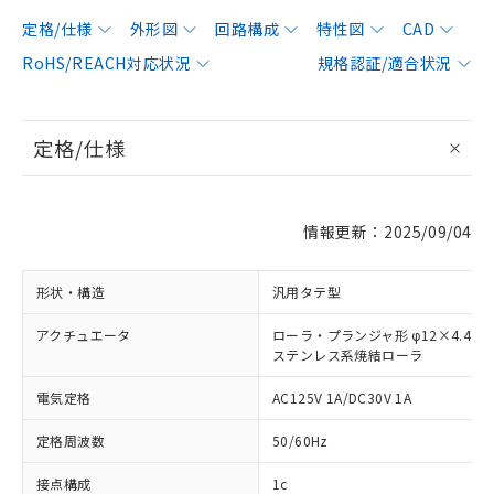
定格/仕様
外形図
回路構成
特性図
CAD
RoHS/REACH対応状況
規格認証/適合状況
定格/仕様
情報更新：2025/09/04
形状・構造
汎用タテ型
アクチュエータ
ローラ・プランジャ形 φ12×4.4
ステンレス系焼結ローラ
電気定格
AC125V 1A/DC30V 1A
定格周波数
50/60Hz
接点構成
1c