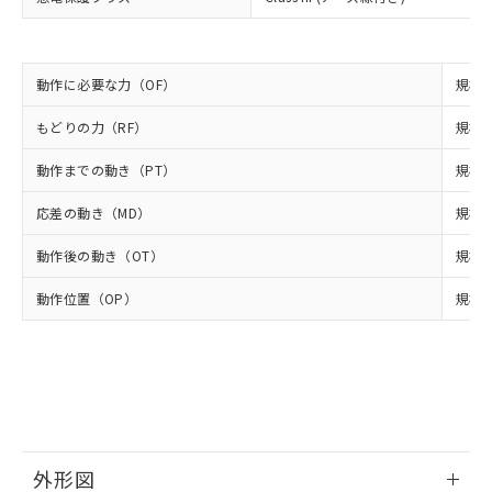
(PBDE) 1000ppm以下、フタル酸ビス(2-エチルヘキシ
○
一定数以上の在庫あり
ニル類) : 1000ppm、 PBDEs(ポリ臭化ジフェニルエーテ
当社は規制貨物を破棄する場合は、完
ル) (DEHP)(別名：DOP) 1000ppm以下、フタル酸ブチ
正式な納期状況および標準価格はお客
ル類) : 1000ppm、
ルベンジル（BBP） 1000ppm以下、フタル酸ジブチル
全に破砕するなど、違法に輸出されな
DBP(フタル酸ジブチル) : 1000ppm、 DIBP(フタル酸ジ
様のお取引先、またはお客様担当のオ
（DBP） 1000ppm以下、フタル酸ジイソブチル
イソブチル) : 1000ppm、 BBP(フタル酸ブチルベンジ
△
一定数には満たないが在庫あり
いよう必要な手段を講じます。
ムロン制御機器販売店・当社販売員に
(DIBP) 1000ppm以下
ル) : 1000ppm、
当社は貴社製品を、核兵器、ミサイ
動作に必要な力（OF）
規格値
但し、RoHS指令で産業用監視および制御機器に対する
DEHP(フタル酸ビス(2-エチルヘキシル)) : 1000ppm
ご相談ください。
適用除外項目は除く。
ル、化学兵器、生物兵器またはその他
－
在庫なし(最新の在庫状況につ
オムロン制御機器販売店や当社販売拠
フタル酸エステル類の４物質については閾値を超える意
もどりの力（RF）
規格値
武器並びにこれらの製造装置等に一切
いては、お客様のお取引先、ま
図的な使用がないことを確認しています。
点は「
販売ネットワーク
」をご確認
※2 環境保護使用期限
使用いたしません。
たはお客様担当のオムロン制御
ください。
動作までの動き（PT）
規格値
当社は、貴社製品を第三者に販売する
機器販売店・当社販売員にご確
在庫状況および標準価格結果を当社の
※2 対応予定月
「ｅ」：有害物質（10物質）のすべてが基
場合は、上記1、2および3の内容を当
認ください)
事前の承諾なく第三者に漏洩または開
応差の動き（MD）
規格値
準値以下であることを示します。
該第三者に通知します。また当社は、
示しないようお願いします。
部品在庫の切り替え状況などにより、予定
「10」：通常の使用状況下において有害物
販売先および販売に係わる関係者が違
マイパーツ機能（部品リスト作成サー
空
受注生産機種、また在庫状況の
動作後の動き（OT）
規格値
月が前後することがあります。
質が外部に漏えいし、環境に深刻な影響を
法に輸出するおそれがある場合は、取
ビス）をご利用いただくには、I-Web
白
情報を公開していない機種
及ぼさない年数を意味します。
り引きをいたしません。
メンバーズにご登録されている必要が
動作位置（OP）
規格値
「－」：未確認です。当社販売部門へお問
あります。
い合わせください。
お客様が当ウェブサイト上で当社にご
※3 非含有証明書ダウンロード
登録された部品リストについて、当社
および当社の共同利用者が、当社の製
下記の非含有証明書をダウンロードするこ
品・サービスに関するお客様との取
とができます。
合意する
キャンセル
引・商談に必要な範囲で利用すること
をご了承ください。
EU RoHS指令（10物質）の非含有証明書
外形図
※当社の共同利用者とは、
"個人情報