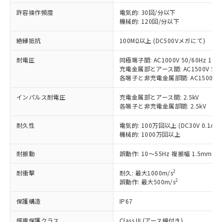
非含有に対応した製品が提供可能な商品で
許容操作頻度
電気的: 30回/分以下
す。
機械的: 120回/分以下
対応予定：EU RoHS指令（10物質）の非含
ご利用条件
有に対応した製品に切り替える予定のある
絶縁抵抗
100MΩ以上 (DC500Vメガにて)
商品です。
耐電圧
同極端子間: AC1000V 50/60Hz 1mi
対応予定なし：EU RoHS指令（10物質）の
以下の条件をお読みいただき、同意のうえ
充電金属部とアース間: AC1500V 50/6
非含有に非対応の商品で、対応品を出す予
各端子と非充電金属部間: AC1500V 50/
ご利用ください。
定はありません。
調査・確認中：EU RoHS指令（10物質）の
本サービスは、当社制御機器事業取扱
インパルス耐電圧
充電金属部とアース間: 2.5kV
※1 中国RoHS○×表
非含有の対応状況を調査中または確認中の
各端子と非充電金属部間: 2.5kV
商品の当社在庫状況および標準価格
商品です。
(税抜)を提供させていただくもので
「○」：最大均質材料含有率が中国RoHSの
非該当品：ライセンス料など無形物で、有
耐久性
電気的: 100万回以上 (DC30V 0.1A)
す。
基準値以下であることを示します。
害物質有無と関係のない商品です。
機械的: 1000万回以上
当社制御機器事業取扱商品の中には、
「×」：最大均質材料含有率が中国RoHSの
仕入先様の事情により、非含有部品として
本サービスの対象外となる商品もある
基準値を超えていることを示します。
耐振動
誤動作: 10～55Hz 複振幅 1.5mm
いたものが、含有品と判明した場合などや
当社は、これら貴社製品のうち、外国
ことをご了承ください。
「－」：未確認です。当社販売部門へお問
むを得ず変更することがあります。
為替および外国貿易法に定める商品
在庫状況および標準価格照会結果は、
2
耐衝撃
耐久: 最大1000m/s
い合わせください。
（以下｢規制貨物等」という）を輸出
記載している更新日時点での社内デー
2
誤動作: 最大500m/s
*EU RoHS指令（10物質）：
または国外への提供する場合は、日本
記
タに基づき作成されるものであり、閲
説明
鉛(Pb) 1000ppm以下、 水銀(Hg) 1000ppm以下、 カド
*中国RoHS10物質の基準値 (GB/T26572)：
国政府の輸出許可(または役務取引許
号
覧された時点での実際の在庫および標
ミウム(Cd) 100ppm以下、
保護構造
IP67
Pb(鉛) :1000ppm、 Hg(水銀) : 1000ppm、 Cd(カドミウ
可)を取得するなどの必要な手続きを
六価クロム(Cr(Ⅵ)) 1000ppm以下、ポリ臭化ビフェニル
ム) : 100ppm、
準価格とは異なる場合があることをご
類(PBB) 1000ppm以下、ポリ臭化ジフェニルエーテル類
Cr(Ⅵ)(六価クロム) : 1000ppm、 PBBs(ポリ臭化ビフェ
とります。
感電保護クラス
Class III (アース線付き)
了承ください。