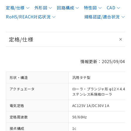
定格/仕様
外形図
回路構成
特性図
CAD
RoHS/REACH対応状況
規格認証/適合状況
定格/仕様
情報更新：2025/09/04
形状・構造
汎用タテ型
アクチュエータ
ローラ・プランジャ形 φ12×4.4
ステンレス系焼結ローラ
電気定格
AC125V 1A/DC30V 1A
定格周波数
50/60Hz
接点構成
1c