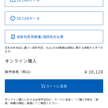
2D CADデータ
No
No
No
No
中国 RoHS表
※1 ※2
3D CADデータ
この製品の規格認証/適合状況ページへ
Pb
Hg
Cd
Cr(VI)
その他の認証はこちらのページからご検索ください
該非判定見解書/項目別対比表
X
O
O
O
日本の外為法に基づく該非判定、およびEAR再輸出規制に関する見解が入手でき
ます。
"対応済み"や非含有の記載がされた商品であっても、流通
在庫等で未対応品が混在する可能性があります。
オンライン購入
非含有品が必要な際は、弊社営業部門もしくは販売店へお
問い合わせください。
¥ 10,120
販売価格（税込）
この製品のRoHS/REACH対応状況ページへ
カートに追加
オンライン購入における出荷予定日は、カートに追加～「ご購入手続き：価
格・納期の確認」画面にてご確認ください。