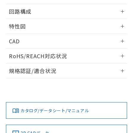
51物質の非含有証明書（当社基準）
の共同利用に関して"
の「1.共同利
情報更新：2025/09/04
※本証明書は発行日時点で非含有を証明す
用者の範囲」に記載されている法人を
回路構成
るもので、過去に遡って非含有を証明する
指します。
ものではありません。
取りつけ穴加工図
情報更新：2025/09/04
特性図
また、RoHS指令のフタル酸エステル類４
物質の対応では、対応完了までの期間は出
情報更新：2025/09/04
荷製品に未対応品が混在することから備考
CAD
欄に対応日を記載しておりました。
耐久曲線図
既に当社にて対応品への在庫切替を完了
ログイン/会員登録いただくと、CADデータをダウンロー
RoHS/REACH対応状況
電気的:
していることから、特段のことがない限
ドすることができます。
り、2022年1月12日より割愛しておりま
情報更新：2026/7/29
規格認証/適合状況
す。
ログイン/会員登録
EU RoHS
注意事項・凡例
コネクタピン配置図
UL認証
CSA認証
CEマーキング
No
No
No
対応状況
対応予定月
※1
※2
ダウンロードデータをご利用いただく前に、以下を必ずお読
みください。
カタログ/データシート/マニュアル
対応済み
ソフトウェアの使用条件
LR型式承認
DNV型式承認
BV型式承認
KR型式承
（イギリス
（ノルウェー
（フランス
（韓国
船舶規格）
船舶規格）
船舶規格）
船舶規格
中国 RoHS
注意事項・凡例