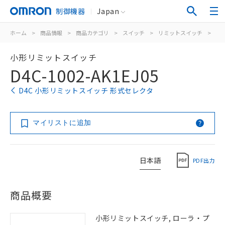
制御機器
Japan
ホーム
>
商品情報
>
商品カテゴリ
>
スイッチ
>
リミットスイッチ
>
汎
小形リミットスイッチ
D4C-1002-AK1EJ05
D4C 小形リミットスイッチ 形式セレクタ
マイリストに追加
日本語
PDF出力
商品概要
小形リミットスイッチ, ローラ・プ