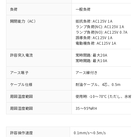
負荷
一般負荷
開閉能力（AC）
抵抗負荷: AC125V 1A
ランプ負荷(NC): AC125V 1A
ランプ負荷(NO): AC125V 0.7A
誘導負荷: AC125V 1A
電動機負荷: AC125V 1A
許容突入電流
常時閉路: 最大20A
常時開路: 最大10A
アース端子
アース線付き
ケーブル仕様
耐油ケーブル、4芯、0.5m
周囲温度範囲
使用時: -10～70℃ (ただし、氷結
周囲湿度範囲
35～95%RH
※1 対応状況
許容操作速度
0.1mm/s～0.5m/s
対応済み：EU RoHS指令（10物質）の