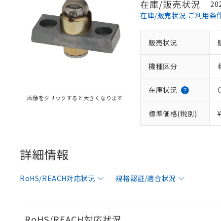
在庫/販売状況
20
在庫/販売状況 ご利用条
※1 対応状況
販売状況
対応済み：EU
機種区分
対応予定：EU R
対応予定なし：EU
調査・確認中：EU
ご利用条件
在庫状況
非該当品：ライセ
画像をクリックすると大きくなります
※1 中国RoHS
仕入先様の事情に
標準価格(税別)
があります。
以下の条件をお読
「○」：最大均質
「×」：最大均質
本サービスは
当社は、これ
*EU RoHS指令（10物
「－」：未確認で
鉛(Pb) 1000ppm以下、
くものです。
う）を輸出ま
詳細情報
記
説明
六価クロム(Cr(Ⅵ)) 1
当社制御機器
などの必要な
フタル酸ビス(2-エチルヘ
号
*中国RoHS10物質の基準値 
ル（DBP） 1000ppm
在庫状況およ
当社は規制貨
Pb(鉛) :1000ppm、 Hg
但し、RoHS指令で産
RoHS/REACH対応状況
規格認証/適合状況
のであり、閲
ます。
Cr(Ⅵ)(六価クロム) : 
フタル酸エステル類の４
○
一定数以
DBP(フタル酸ジブチル) :
い。
当社は貴社製
DEHP(フタル酸ビス(2-エ
正式な納期状
置等に一切使
当社販売員に
※2 対応予定月
△
一定数に
当社は、貴社
RoHS/REACH対応状況