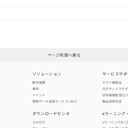
機器販売店や当社販売拠点は「
販売ネットワーク
」をご確認くだ
販売先および販売に係わる関係者が違法に輸出するおそれがある場
用期限
び標準価格結果を当社の事前の承諾なく第三者に漏洩または開示し
え状況などにより、予定月が前後することがあります。
(最新の在庫状況については、お客様のお取引先、またはお客様担当
情報更新：
（10物質）のすべてが基準値以下であることを示します。
店・当社販売員にご確認ください)
能（部品リスト作成サービス）をご利用いただくには、I-Webメン
使用状況下において有害物質が外部に漏えいし、環境に深刻な影響を
あります。
CCC認証
電波法
機種、また在庫状況の情報を公開していない機種
ェブサイト上で当社にご登録された部品リストについて、当社およ
書ダウンロード
す。当社販売部門へお問い合わせください。
品・サービスに関するお客様との取引・商談に必要な範囲で利用す
合意する
キャンセル
N/A
N/A
非含有証明書
※3
書をダウンロードすることができます。
利用者とは、
"個人情報の共同利用に関して"
の「1.共同利用者の
します。
ページ先頭へ戻る
10物質）の非含有証明書
ダウンロードはこちら
明書（当社基準）
型式承認
NK型式承認
ABS型式承認
日時点で非含有を証明するもので、過去に遡って非含有を証明するも
韓国
（日本
（アメリカ
令のフタル酸エステル類４物質の対応では、対応完了までの期間は出
ソリューション
サービスサポ
舶規格）
船舶規格）
船舶規格）
備考欄に対応日を記載しておりました。
解決提案
テスト機貸出
品への在庫切替を完了していることから、特段のことがない限り、20
事例
ロボティクスサ
す。
No
No
イベント
日本語相談窓口
現場データ活用サービスi-BELT
輸出該非判定
I)
PBBs
PBDEs
DBP
ダウンロードセンタ
eラーニング
この製品の規格認証/適合
その他の認証はこちらのページからご
カタログ
eラーニングのご