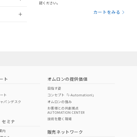
さい。
合は、取り引きをい
認ください。
ないようお願いしま
のオムロン制御
2026/7/29
カートをみる
バーズにご登録され
及ぼさない年数を意
び当社の共同利用者
ることをご了承くだ
範囲」に記載されて
のではありません。
荷製品に未対応品が
ート
オムロンの提供価値
目指す姿
22年1月12日よ
ポート
コンセプト「i-Automation!」
ジャパンデスク
オムロンの強み
お客様との共創拠点
AUTOMATION CENTER
DIBP
BBP
DEHP
環境保護
技術を磨く現場
・セミナ
状況ページへ
使用期限
検索ください
案内
販売ネットワーク