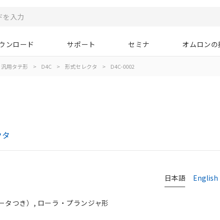
ウンロード
サポート
セミナ
オムロンの
汎用タテ形
>
D4C
>
形式セレクタ
>
D4C-0002
クタ
日本語
English
ータつき）, ローラ・プランジャ形