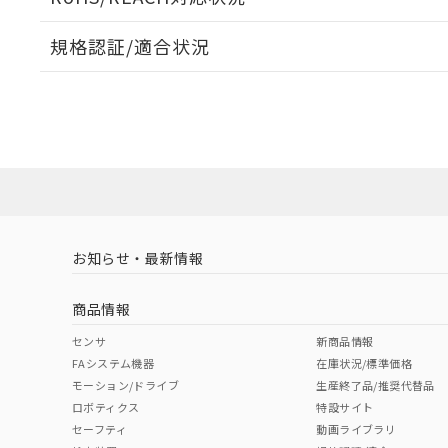
オムロン制御
また当社は、
※2 環境保護使
在庫状況およ
部品在庫の切り替
たしません。
－
在庫なし
規格認証/適合状況
す。
「ｅ」：有害物質
機器販売
マイパーツ機
「10」：通常の
EU RoHS
注意事項・凡例
ている必要が
味します。
UL認証
CSA認証
CEマーキング
空
受注生産
お客様が当ウ
※3 非含有証明
「－」：未確認で
白
が、当社の製
No
No
N/A
対応状況
対応予定月
※1
※2
さい。
下記の非含有証明
※当社の共同
いる法人を指
EU RoHS指令（
対応済み
51物質の非含有証
LR型式承認
DNV型式承認
BV型式承認
KR
※本証明書は発行
（イギリス
（ノルウェー
（フランス
（
また、RoHS指
お知らせ・最新情報
中国 RoHS
注意事項・凡例
船舶規格）
船舶規格）
船舶規格）
船
混在することから
既に当社にて対応
商品情報
り割愛しておりま
No
No
No
No
中国 RoHS表
※1 ※2
センサ
新商品情報
FAシステム機器
在庫状況/標準価格
Pb
Hg
Cd
Cr(V
モーション/ドライブ
生産終了品/推奨代替品
ロボティクス
特設サイト
セーフティ
動画ライブラリ