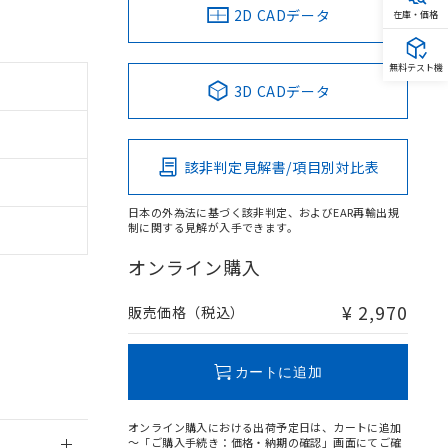
2D CADデータ
在庫・価格
無料テスト機
3D CADデータ
。
商品です。
定はありません。
該非判定見解書/項目別対比表
商品です。
日本の外為法に基づく該非判定、およびEAR再輸出規
を得ず変更すること
制に関する見解が入手できます。
オンライン購入
を提供させていただ
規制貨物等」とい
引許可)を取得する
¥ 2,970
販売価格（税込）
BDE) 1000ppm以下、
をご了承ください。
0ppm以下、フタル酸ジブチ
基づき作成されるも
う必要な手段を講じ
ことをご了承くださ
) : 1000ppm、
カートに追加
 1000ppm、
びにこれらの製造装
ン制御機器販売店・
オンライン購入における出荷予定日は、カートに追加
三者に通知します。
～「ご購入手続き：価格・納期の確認」画面にてご確