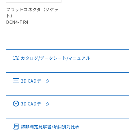
お客様が当ウェブサイト上で当社にご
※3 非含有証明書ダウンロード
登録された部品リストについて、当社
フラットコネクタ（ソケッ
および当社の共同利用者が、当社の製
ト）
下記の非含有証明書をダウンロードするこ
品・サービスに関するお客様との取
DCN4-TR4
とができます。
合意する
キャンセル
引・商談に必要な範囲で利用すること
をご了承ください。
EU RoHS指令（10物質）の非含有証明書
※当社の共同利用者とは、
"個人情報
51物質の非含有証明書（当社基準）
の共同利用に関して"
の「1.共同利
※本証明書は発行日時点で非含有を証明す
用者の範囲」に記載されている法人を
るもので、過去に遡って非含有を証明する
指します。
カタログ/データシート/マニュアル
ものではありません。
また、RoHS指令のフタル酸エステル類４
物質の対応では、対応完了までの期間は出
荷製品に未対応品が混在することから備考
2D CADデータ
欄に対応日を記載しておりました。
既に当社にて対応品への在庫切替を完了
していることから、特段のことがない限
3D CADデータ
り、2022年1月12日より割愛しておりま
す。
該非判定見解書/項目別対比表