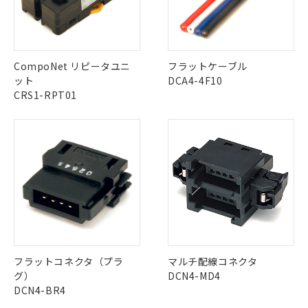
No
No
No
No
中国 RoHS表
※1 ※2
この製品の規格認証/適合状況ページへ
Pb
Hg
Cd
Cr(VI)
※1 対応状況
CompoNet リピータユニ
フラットケーブル
その他の認証はこちらのページからご検索ください
ット
DCA4-4F10
対応済み：EU RoHS指令（10物質）の
CRS1-RPT01
X
O
O
O
非含有に対応した製品が提供可能な商品で
す。
対応予定：EU RoHS指令（10物質）の非含
ご利用条件
"対応済み"や非含有の記載がされた商品であっても、流通
有に対応した製品に切り替える予定のある
在庫等で未対応品が混在する可能性があります。
商品です。
非含有品が必要な際は、弊社営業部門もしくは販売店へお
対応予定なし：EU RoHS指令（10物質）の
以下の条件をお読みいただき、同意のうえ
問い合わせください。
非含有に非対応の商品で、対応品を出す予
ご利用ください。
定はありません。
調査・確認中：EU RoHS指令（10物質）の
この製品のRoHS/REACH対応状況ページへ
本サービスは、当社制御機器事業取扱
※1 中国RoHS○×表
非含有の対応状況を調査中または確認中の
商品の当社在庫状況および標準価格
商品です。
(税抜)を提供させていただくもので
「○」：最大均質材料含有率が中国RoHSの
フラットコネクタ（プラ
マルチ配線コネクタ
非該当品：ライセンス料など無形物で、有
す。
基準値以下であることを示します。
グ）
DCN4-MD4
害物質有無と関係のない商品です。
当社制御機器事業取扱商品の中には、
「×」：最大均質材料含有率が中国RoHSの
DCN4-BR4
仕入先様の事情により、非含有部品として
本サービスの対象外となる商品もある
基準値を超えていることを示します。
いたものが、含有品と判明した場合などや