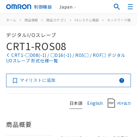
制御機器
Japan
ホーム
>
商品情報
>
商品カテゴリ
>
FAシステム機器
>
ネットワーク機器
デジタルI/Oスレーブ
CRT1-ROS08
CRT1-□D08(-1) / □D16(-1) / ROS□ / ROF□ デジタル
I/Oスレーブ 形式仕様一覧
マイリストに追加
日本語
English
PDF出力
商品概要