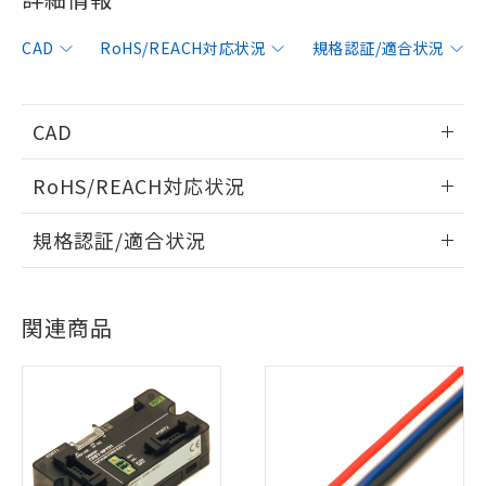
CAD
RoHS/REACH対応状況
規格認証/適合状況
CAD
情報更新：2008/10/6
RoHS/REACH対応状況
ログイン/会員登録いただくと、CADデータをダウンロー
情報更新：2026/7/29
規格認証/適合状況
ドすることができます。
EU RoHS
注意事項・凡例
UL認証
CSA認証
CEマーキング
ログイン/会員登録
関連商品
Yes
Yes
Yes
対応状況
対応予定月
※1
※2
対応済み
ダウンロードデータをご利用いただく前に、以下を必ずお読
LR型式承認
DNV型式承認
BV型式承認
KR型式承
みください。
（イギリス
（ノルウェー
（フランス
（韓国
ソフトウェアの使用条件
船舶規格）
船舶規格）
船舶規格）
船舶規格
中国 RoHS
注意事項・凡例