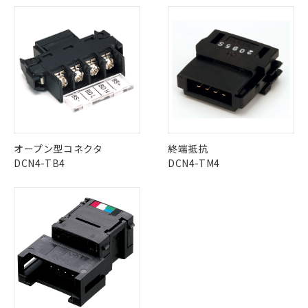
当社は、これら貴社製品のうち、外国
ことをご了承ください。
「－」：未確認です。当社販売部門へお問
むを得ず変更することがあります。
為替および外国貿易法に定める商品
在庫状況および標準価格照会結果は、
い合わせください。
（以下｢規制貨物等」という）を輸出
記載している更新日時点での社内デー
*EU RoHS指令（10物質）：
または国外への提供する場合は、日本
記
タに基づき作成されるものであり、閲
説明
鉛(Pb) 1000ppm以下、 水銀(Hg) 1000ppm以下、 カド
*中国RoHS10物質の基準値 (GB/T26572)：
国政府の輸出許可(または役務取引許
号
覧された時点での実際の在庫および標
ミウム(Cd) 100ppm以下、
Pb(鉛) :1000ppm、 Hg(水銀) : 1000ppm、 Cd(カドミウ
可)を取得するなどの必要な手続きを
六価クロム(Cr(Ⅵ)) 1000ppm以下、ポリ臭化ビフェニル
ム) : 100ppm、
準価格とは異なる場合があることをご
類(PBB) 1000ppm以下、ポリ臭化ジフェニルエーテル類
Cr(Ⅵ)(六価クロム) : 1000ppm、 PBBs(ポリ臭化ビフェ
とります。
了承ください。
(PBDE) 1000ppm以下、フタル酸ビス(2-エチルヘキシ
○
一定数以上の在庫あり
ニル類) : 1000ppm、 PBDEs(ポリ臭化ジフェニルエーテ
当社は規制貨物を破棄する場合は、完
ル) (DEHP)(別名：DOP) 1000ppm以下、フタル酸ブチ
正式な納期状況および標準価格はお客
ル類) : 1000ppm、
ルベンジル（BBP） 1000ppm以下、フタル酸ジブチル
全に破砕するなど、違法に輸出されな
DBP(フタル酸ジブチル) : 1000ppm、 DIBP(フタル酸ジ
様のお取引先、またはお客様担当のオ
（DBP） 1000ppm以下、フタル酸ジイソブチル
イソブチル) : 1000ppm、 BBP(フタル酸ブチルベンジ
△
一定数には満たないが在庫あり
いよう必要な手段を講じます。
ムロン制御機器販売店・当社販売員に
(DIBP) 1000ppm以下
ル) : 1000ppm、
当社は貴社製品を、核兵器、ミサイ
但し、RoHS指令で産業用監視および制御機器に対する
DEHP(フタル酸ビス(2-エチルヘキシル)) : 1000ppm
オープン型コネクタ
終端抵抗
ご相談ください。
適用除外項目は除く。
ル、化学兵器、生物兵器またはその他
－
在庫なし(最新の在庫状況につ
DCN4-TB4
DCN4-TM4
オムロン制御機器販売店や当社販売拠
フタル酸エステル類の４物質については閾値を超える意
武器並びにこれらの製造装置等に一切
いては、お客様のお取引先、ま
図的な使用がないことを確認しています。
点は「
販売ネットワーク
」をご確認
※2 環境保護使用期限
使用いたしません。
たはお客様担当のオムロン制御
ください。
当社は、貴社製品を第三者に販売する
機器販売店・当社販売員にご確
在庫状況および標準価格結果を当社の
※2 対応予定月
「ｅ」：有害物質（10物質）のすべてが基
場合は、上記1、2および3の内容を当
認ください)
事前の承諾なく第三者に漏洩または開
準値以下であることを示します。
該第三者に通知します。また当社は、
示しないようお願いします。
部品在庫の切り替え状況などにより、予定
「10」：通常の使用状況下において有害物
販売先および販売に係わる関係者が違
マイパーツ機能（部品リスト作成サー
空
受注生産機種、また在庫状況の
月が前後することがあります。
質が外部に漏えいし、環境に深刻な影響を
法に輸出するおそれがある場合は、取
ビス）をご利用いただくには、I-Web
白
情報を公開していない機種
及ぼさない年数を意味します。
り引きをいたしません。
メンバーズにご登録されている必要が
「－」：未確認です。当社販売部門へお問
あります。
い合わせください。