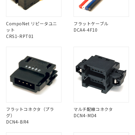
中国 RoHS表
※1 ※2
この製品の規格認証/適合状況ページへ
Pb
Hg
Cd
Cr(VI)
※1 対応状況
CompoNet リピータユニ
フラットケーブル
その他の認証はこちらのページからご検索ください
ット
DCA4-4F10
CRS1-RPT01
対応済み：EU RoHS指令（10物質）の
X
O
O
O
非含有に対応した製品が提供可能な商品で
す。
対応予定：EU RoHS指令（10物質）の非含
"対応済み"や非含有の記載がされた商品であっても、流通
ご利用条件
有に対応した製品に切り替える予定のある
在庫等で未対応品が混在する可能性があります。
商品です。
非含有品が必要な際は、弊社営業部門もしくは販売店へお
対応予定なし：EU RoHS指令（10物質）の
問い合わせください。
以下の条件をお読みいただき、同意のうえ
非含有に非対応の商品で、対応品を出す予
ご利用ください。
定はありません。
この製品のRoHS/REACH対応状況ページへ
調査・確認中：EU RoHS指令（10物質）の
本サービスは、当社制御機器事業取扱
※1 中国RoHS○×表
非含有の対応状況を調査中または確認中の
商品の当社在庫状況および標準価格
商品です。
フラットコネクタ（プラ
マルチ配線コネクタ
(税抜)を提供させていただくもので
「○」：最大均質材料含有率が中国RoHSの
非該当品：ライセンス料など無形物で、有
グ）
DCN4-MD4
す。
基準値以下であることを示します。
害物質有無と関係のない商品です。
DCN4-BR4
当社制御機器事業取扱商品の中には、
「×」：最大均質材料含有率が中国RoHSの
仕入先様の事情により、非含有部品として
本サービスの対象外となる商品もある
基準値を超えていることを示します。
いたものが、含有品と判明した場合などや
当社は、これら貴社製品のうち、外国
ことをご了承ください。