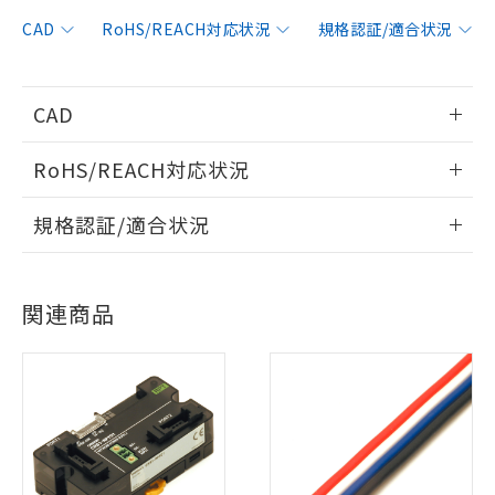
CAD
RoHS/REACH対応状況
規格認証/適合状況
CAD
情報更新：2008/10/6
RoHS/REACH対応状況
ログイン/会員登録いただくと、CADデータをダウンロー
情報更新：2026/7/29
規格認証/適合状況
ドすることができます。
EU RoHS
注意事項・凡例
UL認証
CSA認証
CEマーキング
ログイン/会員登録
関連商品
Yes
Yes
Yes
対応状況
対応予定月
※1
※2
対応済み
ダウンロードデータをご利用いただく前に、以下を必ずお読
LR型式承認
DNV型式承認
BV型式承認
KR型式承
みください。
（イギリス
（ノルウェー
（フランス
（韓国
ソフトウェアの使用条件
船舶規格）
船舶規格）
船舶規格）
船舶規格
中国 RoHS
注意事項・凡例
No
No
No
No