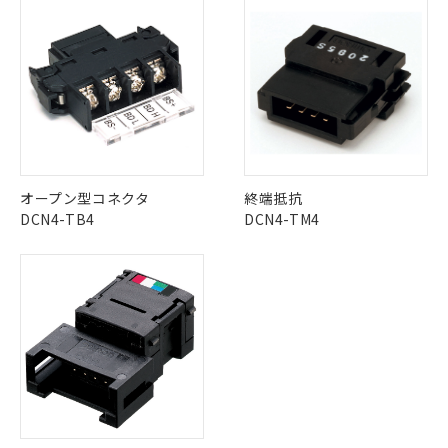
「－」：未確認です。当社販売部門へお問
むを得ず変更することがあります。
為替および外国貿易法に定める商品
在庫状況および標準価格照会結果は、
い合わせください。
（以下｢規制貨物等」という）を輸出
記載している更新日時点での社内デー
*EU RoHS指令（10物質）：
または国外への提供する場合は、日本
記
タに基づき作成されるものであり、閲
説明
鉛(Pb) 1000ppm以下、 水銀(Hg) 1000ppm以下、 カド
*中国RoHS10物質の基準値 (GB/T26572)：
国政府の輸出許可(または役務取引許
号
覧された時点での実際の在庫および標
ミウム(Cd) 100ppm以下、
Pb(鉛) :1000ppm、 Hg(水銀) : 1000ppm、 Cd(カドミウ
可)を取得するなどの必要な手続きを
六価クロム(Cr(Ⅵ)) 1000ppm以下、ポリ臭化ビフェニル
ム) : 100ppm、
準価格とは異なる場合があることをご
類(PBB) 1000ppm以下、ポリ臭化ジフェニルエーテル類
Cr(Ⅵ)(六価クロム) : 1000ppm、 PBBs(ポリ臭化ビフェ
とります。
了承ください。
(PBDE) 1000ppm以下、フタル酸ビス(2-エチルヘキシ
○
一定数以上の在庫あり
ニル類) : 1000ppm、 PBDEs(ポリ臭化ジフェニルエーテ
当社は規制貨物を破棄する場合は、完
ル) (DEHP)(別名：DOP) 1000ppm以下、フタル酸ブチ
正式な納期状況および標準価格はお客
ル類) : 1000ppm、
ルベンジル（BBP） 1000ppm以下、フタル酸ジブチル
全に破砕するなど、違法に輸出されな
DBP(フタル酸ジブチル) : 1000ppm、 DIBP(フタル酸ジ
様のお取引先、またはお客様担当のオ
（DBP） 1000ppm以下、フタル酸ジイソブチル
イソブチル) : 1000ppm、 BBP(フタル酸ブチルベンジ
△
一定数には満たないが在庫あり
いよう必要な手段を講じます。
ムロン制御機器販売店・当社販売員に
(DIBP) 1000ppm以下
ル) : 1000ppm、
オープン型コネクタ
終端抵抗
当社は貴社製品を、核兵器、ミサイ
但し、RoHS指令で産業用監視および制御機器に対する
DEHP(フタル酸ビス(2-エチルヘキシル)) : 1000ppm
ご相談ください。
適用除外項目は除く。
DCN4-TB4
DCN4-TM4
ル、化学兵器、生物兵器またはその他
－
在庫なし(最新の在庫状況につ
オムロン制御機器販売店や当社販売拠
フタル酸エステル類の４物質については閾値を超える意
武器並びにこれらの製造装置等に一切
いては、お客様のお取引先、ま
図的な使用がないことを確認しています。
点は「
販売ネットワーク
」をご確認
※2 環境保護使用期限
使用いたしません。
たはお客様担当のオムロン制御
ください。
当社は、貴社製品を第三者に販売する
機器販売店・当社販売員にご確
在庫状況および標準価格結果を当社の
※2 対応予定月
「ｅ」：有害物質（10物質）のすべてが基
場合は、上記1、2および3の内容を当
認ください)
事前の承諾なく第三者に漏洩または開
準値以下であることを示します。
該第三者に通知します。また当社は、
示しないようお願いします。
部品在庫の切り替え状況などにより、予定
「10」：通常の使用状況下において有害物
販売先および販売に係わる関係者が違
マイパーツ機能（部品リスト作成サー
空
受注生産機種、また在庫状況の
月が前後することがあります。
質が外部に漏えいし、環境に深刻な影響を
法に輸出するおそれがある場合は、取
ビス）をご利用いただくには、I-Web
白
情報を公開していない機種
及ぼさない年数を意味します。
り引きをいたしません。
メンバーズにご登録されている必要が
「－」：未確認です。当社販売部門へお問
あります。
い合わせください。
お客様が当ウェブサイト上で当社にご