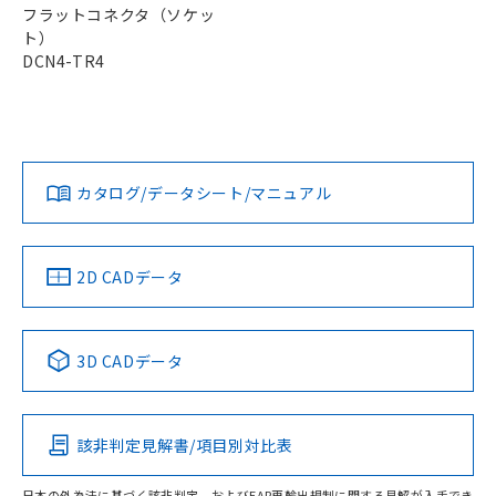
※3 非含有証明書ダウンロード
登録された部品リストについて、当社
フラットコネクタ（ソケッ
および当社の共同利用者が、当社の製
ト）
下記の非含有証明書をダウンロードするこ
品・サービスに関するお客様との取
DCN4-TR4
とができます。
合意する
キャンセル
引・商談に必要な範囲で利用すること
をご了承ください。
EU RoHS指令（10物質）の非含有証明書
※当社の共同利用者とは、
"個人情報
51物質の非含有証明書（当社基準）
の共同利用に関して"
の「1.共同利
※本証明書は発行日時点で非含有を証明す
用者の範囲」に記載されている法人を
るもので、過去に遡って非含有を証明する
カタログ/データシート/マニュアル
指します。
ものではありません。
また、RoHS指令のフタル酸エステル類４
物質の対応では、対応完了までの期間は出
2D CADデータ
荷製品に未対応品が混在することから備考
欄に対応日を記載しておりました。
既に当社にて対応品への在庫切替を完了
していることから、特段のことがない限
3D CADデータ
り、2022年1月12日より割愛しておりま
す。
該非判定見解書/項目別対比表
日本の外為法に基づく該非判定、およびEAR再輸出規制に関する見解が入手でき