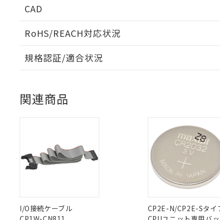
があります。
以下の条件をお読
CAD
「○」：最大均質
「×」：最大均質
本サービスは
当社は、これ
*EU RoHS指令（10物
「－」：未確認で
鉛(Pb) 1000ppm以下、
RoHS/REACH対応状況
くものです。
う）を輸出ま
記
説明
六価クロム(Cr(Ⅵ)) 1
当社制御機器
などの必要な
フタル酸ビス(2-エチルヘ
ログイン/会員登録いただくと、CADデータをダウンロ
号
*中国RoHS10物質の基準値 
ル（DBP） 1000ppm
在庫状況およ
当社は規制貨
規格認証/適合状況
Pb(鉛) :1000ppm、 Hg
但し、RoHS指令で産
のであり、閲
ます。
Cr(Ⅵ)(六価クロム) : 
フタル酸エステル類の４
○
一定数以
EU RoHS
注意事項・凡例
DBP(フタル酸ジブチル) :
い。
当社は貴社製
DEHP(フタル酸ビス(2-エ
UL認証
CSA認証
CEマーキング
正式な納期状
置等に一切使
関連商品
当社販売員に
※2 対応予定月
△
一定数に
当社は、貴社
オムロン制御
Yes
Yes
Yes
対応状況
対応予定月
また当社は、
※1
※2 環境保護使
※2
在庫状況およ
部品在庫の切り替
たしません。
－
在庫なし
ダウンロードデータをご利用いただく前に、以下を必ずお読
す。
「ｅ」：有害物質
機器販売
対応済み
ソフトウェアの使用条件
マイパーツ機
「10」：通常の
ている必要が
LR型式承認
DNV型式承認
BV型式承認
味します。
KR
空
受注生産
お客様が当ウ
※3 非含有証明
（イギリス
（ノルウェー
（フランス
「－」：未確認で
（
白
中国 RoHS
注意事項・凡例
が、当社の製
船舶規格）
船舶規格）
船舶規格）
船
さい。
下記の非含有証明
※当社の共同
Yes
No
No
No
いる法人を指
EU RoHS指令（
中国 RoHS表
※1 ※2
I/O接続ケーブル
CP2E-N/CP2E-Sタイ
51物質の非含有証
CP1W-CN811
CPUユニット専用バ
※本証明書は発行