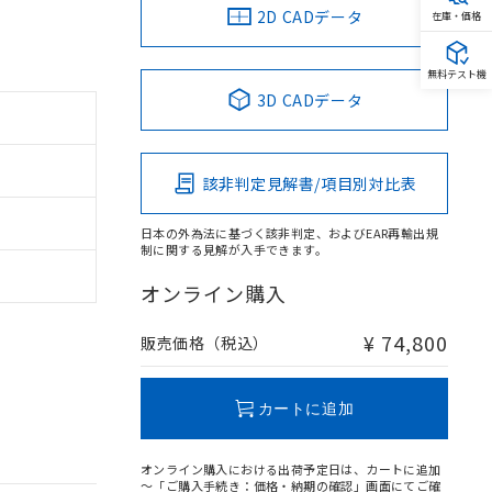
2D CADデータ
在庫・価格
無料テスト機
3D CADデータ
該非判定見解書/項目別対比表
日本の外為法に基づく該非判定、およびEAR再輸出規
制に関する見解が入手できます。
オンライン購入
¥ 74,800
販売価格（税込）
。
商品です。
定はありません。
カートに追加
商品です。
オンライン購入における出荷予定日は、カートに追加
を得ず変更すること
～「ご購入手続き：価格・納期の確認」画面にてご確