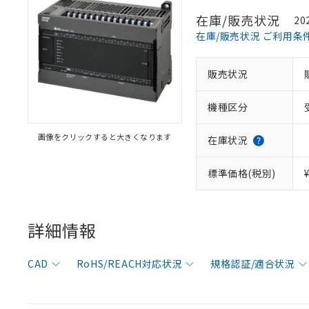
在庫/販売状況
20
在庫/販売状況 ご利用条
販売状況
機種区分
画像をクリックすると大きくなります
在庫状況
標準価格(税別)
※1 対応状況
詳細情報
対応済み：EU
対応予定：EU R
対応予定なし：EU
CAD
RoHS/REACH対応状況
規格認証/適合状況
調査・確認中：EU
ご利用条件
非該当品：ライセ
※1 中国RoHS
仕入先様の事情に