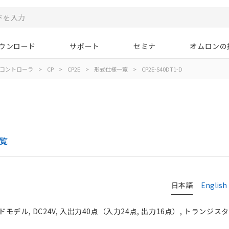
ウンロード
サポート
セミナ
オムロンの
コントローラ
>
CP
>
CP2E
>
形式仕様一覧
>
CP2E-S40DT1-D
一覧
日本語
English
モデル, DC24V, 入出力40点（入力24点, 出力16点）, トランジ