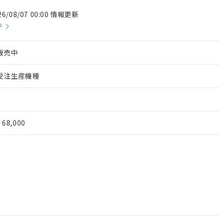
26/08/07 00:00 情報更新
件
販売中
受注生産機種
¥ 68,000
 RoHS指令（10物質）の非含有に対応した製品が提供可能な商品です
oHS指令（10物質）の非含有に対応した製品に切り替える予定のある
 RoHS指令（10物質）の非含有に非対応の商品で、対応品を出す予
 RoHS指令（10物質）の非含有の対応状況を調査中または確認中の
ンス料など無形物で、有害物質有無と関係のない商品です。
○×表
より、非含有部品としていたものが、含有品と判明した場合などやむ