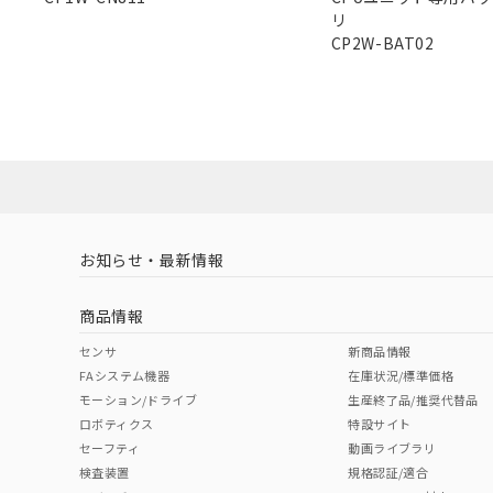
Pb
Hg
Cd
Cr(V
リ
また、RoHS指
CP2W-BAT02
混在することから
既に当社にて対応
X
O
O
O
り割愛しておりま
"対応済み"や非含有の記載がされた商品であっても、流通
非含有品が必要な際は、弊社営業部門もしくは販売店へお
お知らせ・最新情報
商品情報
センサ
新商品情報
FAシステム機器
在庫状況/標準価格
モーション/ドライブ
生産終了品/推奨代替品
ロボティクス
特設サイト
セーフティ
動画ライブラリ
検査装置
規格認証/適合