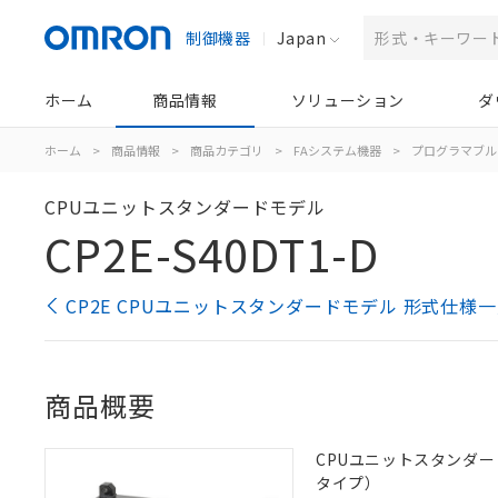
制御機器
Japan
ホーム
商品情報
ソリューション
ダ
ホーム
>
商品情報
>
商品カテゴリ
>
FAシステム機器
>
プログラマブル
CPUユニットスタンダードモデル
CP2E-S40DT1-D
CP2E CPUユニットスタンダードモデル 形式仕様
商品概要
CPUユニットスタンダード
タイプ）