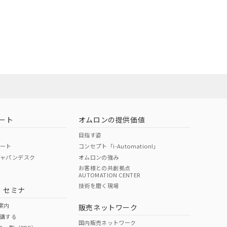
DIBP
BBP
DEHP
環境保護
荷製品に未対応品が
状況ページへ
使用期限
検索ください
22年1月12日よ
O
O
O
10
状況ページへ
ート
オムロンの提供価値
目指す姿
ポート
コンセプト「i-Automation!」
ジャパンデスク
オムロンの強み
お客様との共創拠点
AUTOMATION CENTER
技術を磨く現場
・セミナ
案内
販売ネットワーク
講する
国内販売ネットワーク