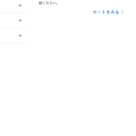
認ください。
カートをみる
を提供させていただ
規制貨物等」とい
2019/11/1
引許可)を取得する
BDE) 1000ppm以下、
をご了承ください。
0ppm以下、フタル酸ジブチ
2026/7/29
基づき作成されるも
う必要な手段を講じ
ことをご了承くださ
) : 1000ppm、
 1000ppm、
びにこれらの製造装
ン制御機器販売店・
三者に通知します。
さい。
合は、取り引きをい
ないようお願いしま
のオムロン制御
バーズにご登録され
及ぼさない年数を意
び当社の共同利用者
ることをご了承くだ
範囲」に記載されて
のではありません。