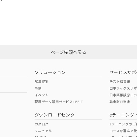
I)
PBBs
PBDEs
DBP
令のフタル酸エステル類４物質の対応では、対応完了までの期間は出
この製品の規格認証/適合
備考欄に対応日を記載しておりました。
その他の認証はこちらのページからご
品への在庫切替を完了していることから、特段のことがない限り、20
O
O
O
す。
在庫等で未対応品が混在する可能性があります。
ページ先頭へ戻る
問い合わせください。
この製品のRoHS/REACH対応
ソリューション
サービスサポ
解決提案
テスト機貸出
事例
ロボティクスサ
イベント
日本語相談窓口
現場データ活用サービスi-BELT
輸出該非判定
ダウンロードセンタ
eラーニング
カタログ
eラーニングのご
マニュアル
コースを選んで受