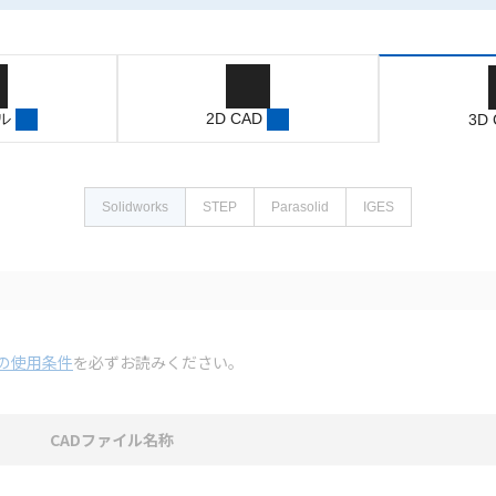
ル
2D CAD
3D
Solidworks
STEP
Parasolid
IGES
の使用条件
を必ずお読みください。
CADファイル名称