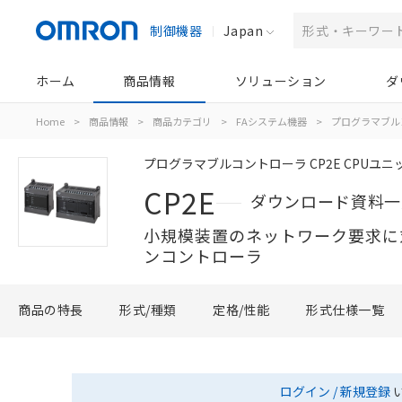
制御機器
Japan
ホーム
商品情報
ソリューション
ダ
Home
>
商品情報
>
商品カテゴリ
>
FAシステム機器
>
プログラマブル
プログラマブルコントローラ CP2E CPUユニ
CP2E
ダウンロード資料一
小規模装置のネットワーク要求に
ンコントローラ
商品の特長
形式/種類
定格/性能
形式仕様一覧
ログイン / 新規登録