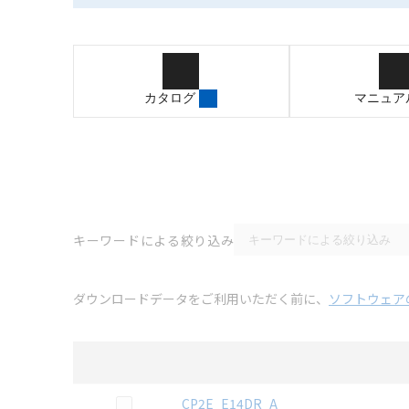
カタログ
マニュア
キーワードによる絞り込み
ダウンロードデータをご利用いただく前に、
ソフトウェア
選択
3D CAD
データのダウンロード資料一覧
この資料を選択
CP2E_E14DR_A