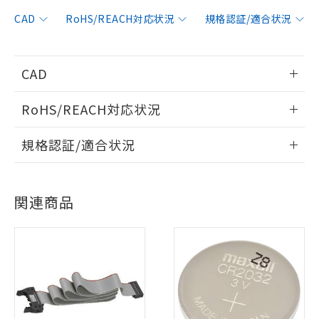
CAD
RoHS/REACH対応状況
規格認証/適合状況
CAD
※1 対応状況
情報更新：2019/11/1
RoHS/REACH対応状況
対応済み：EU RoHS指令（10物質）の
非含有に対応した製品が提供可能な商品で
ログイン/会員登録いただくと、CADデータをダウンロー
情報更新：2026/7/29
す。
規格認証/適合状況
ドすることができます。
対応予定：EU RoHS指令（10物質）の非含
ご利用条件
EU RoHS
注意事項・凡例
有に対応した製品に切り替える予定のある
UL認証
CSA認証
CEマーキング
商品です。
ログイン/会員登録
関連商品
対応予定なし：EU RoHS指令（10物質）の
Yes
Yes
Yes
以下の条件をお読みいただき、同意のうえ
対応状況
対応予定月
※1
※2
非含有に非対応の商品で、対応品を出す予
ご利用ください。
定はありません。
対応済み
調査・確認中：EU RoHS指令（10物質）の
本サービスは、当社制御機器事業取扱
ダウンロードデータをご利用いただく前に、以下を必ずお読
※1 中国RoHS○×表
非含有の対応状況を調査中または確認中の
LR型式承認
DNV型式承認
BV型式承認
KR型式承
商品の当社在庫状況および標準価格
みください。
商品です。
（イギリス
（ノルウェー
（フランス
（韓国
(税抜)を提供させていただくもので
ソフトウェアの使用条件
「○」：最大均質材料含有率が中国RoHSの
船舶規格）
船舶規格）
船舶規格）
船舶規格
非該当品：ライセンス料など無形物で、有
中国 RoHS
注意事項・凡例
す。
基準値以下であることを示します。
害物質有無と関係のない商品です。
当社制御機器事業取扱商品の中には、
Yes
No
No
No
「×」：最大均質材料含有率が中国RoHSの