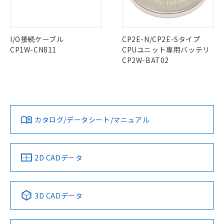
仕入先様の事情により、非含有部品として
本サービスの対象外となる商品もある
基準値を超えていることを示します。
いたものが、含有品と判明した場合などや
当社は、これら貴社製品のうち、外国
中国 RoHS表
※1 ※2
ことをご了承ください。
「－」：未確認です。当社販売部門へお問
むを得ず変更することがあります。
為替および外国貿易法に定める商品
在庫状況および標準価格照会結果は、
い合わせください。
この製品の規格認証/適合状況ページへ
Pb
Hg
Cd
Cr(VI)
（以下｢規制貨物等」という）を輸出
記載している更新日時点での社内デー
I/O接続ケーブル
CP2E-N/CP2E-Sタイプ
その他の認証はこちらのページからご検索ください
*EU RoHS指令（10物質）：
または国外への提供する場合は、日本
記
タに基づき作成されるものであり、閲
説明
CP1W-CN811
CPUユニット専用バッテリ
鉛(Pb) 1000ppm以下、 水銀(Hg) 1000ppm以下、 カド
*中国RoHS10物質の基準値 (GB/T26572)：
国政府の輸出許可(または役務取引許
号
覧された時点での実際の在庫および標
ミウム(Cd) 100ppm以下、
Pb(鉛) :1000ppm、 Hg(水銀) : 1000ppm、 Cd(カドミウ
CP2W-BAT02
X
O
O
O
可)を取得するなどの必要な手続きを
六価クロム(Cr(Ⅵ)) 1000ppm以下、ポリ臭化ビフェニル
ム) : 100ppm、
準価格とは異なる場合があることをご
類(PBB) 1000ppm以下、ポリ臭化ジフェニルエーテル類
Cr(Ⅵ)(六価クロム) : 1000ppm、 PBBs(ポリ臭化ビフェ
とります。
了承ください。
(PBDE) 1000ppm以下、フタル酸ビス(2-エチルヘキシ
○
一定数以上の在庫あり
ニル類) : 1000ppm、 PBDEs(ポリ臭化ジフェニルエーテ
当社は規制貨物を破棄する場合は、完
ル) (DEHP)(別名：DOP) 1000ppm以下、フタル酸ブチ
正式な納期状況および標準価格はお客
ル類) : 1000ppm、
ルベンジル（BBP） 1000ppm以下、フタル酸ジブチル
"対応済み"や非含有の記載がされた商品であっても、流通
全に破砕するなど、違法に輸出されな
DBP(フタル酸ジブチル) : 1000ppm、 DIBP(フタル酸ジ
様のお取引先、またはお客様担当のオ
（DBP） 1000ppm以下、フタル酸ジイソブチル
イソブチル) : 1000ppm、 BBP(フタル酸ブチルベンジ
△
一定数には満たないが在庫あり
在庫等で未対応品が混在する可能性があります。
いよう必要な手段を講じます。
ムロン制御機器販売店・当社販売員に
(DIBP) 1000ppm以下
ル) : 1000ppm、
非含有品が必要な際は、弊社営業部門もしくは販売店へお
当社は貴社製品を、核兵器、ミサイ
但し、RoHS指令で産業用監視および制御機器に対する
カタログ/データシート/マニュアル
DEHP(フタル酸ビス(2-エチルヘキシル)) : 1000ppm
ご相談ください。
適用除外項目は除く。
問い合わせください。
ル、化学兵器、生物兵器またはその他
－
在庫なし(最新の在庫状況につ
オムロン制御機器販売店や当社販売拠
フタル酸エステル類の４物質については閾値を超える意
武器並びにこれらの製造装置等に一切
いては、お客様のお取引先、ま
図的な使用がないことを確認しています。
点は「
販売ネットワーク
」をご確認
※2 環境保護使用期限
使用いたしません。
たはお客様担当のオムロン制御
ください。
この製品のRoHS/REACH対応状況ページへ
2D CADデータ
当社は、貴社製品を第三者に販売する
機器販売店・当社販売員にご確
在庫状況および標準価格結果を当社の
※2 対応予定月
「ｅ」：有害物質（10物質）のすべてが基
場合は、上記1、2および3の内容を当
認ください)
事前の承諾なく第三者に漏洩または開
準値以下であることを示します。
該第三者に通知します。また当社は、
示しないようお願いします。
部品在庫の切り替え状況などにより、予定
「10」：通常の使用状況下において有害物
販売先および販売に係わる関係者が違
マイパーツ機能（部品リスト作成サー
3D CADデータ
空
受注生産機種、また在庫状況の
月が前後することがあります。
質が外部に漏えいし、環境に深刻な影響を
法に輸出するおそれがある場合は、取
ビス）をご利用いただくには、I-Web
白
情報を公開していない機種
及ぼさない年数を意味します。
り引きをいたしません。
メンバーズにご登録されている必要が
「－」：未確認です。当社販売部門へお問