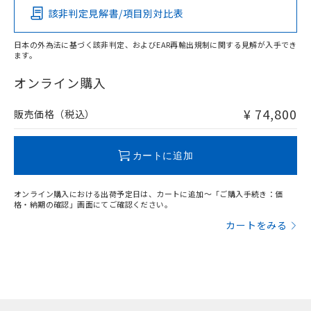
あります。
い合わせください。
該非判定見解書/項目別対比表
お客様が当ウェブサイト上で当社にご
※3 非含有証明書ダウンロード
登録された部品リストについて、当社
日本の外為法に基づく該非判定、およびEAR再輸出規制に関する見解が入手でき
および当社の共同利用者が、当社の製
下記の非含有証明書をダウンロードするこ
ます。
品・サービスに関するお客様との取
とができます。
合意する
キャンセル
引・商談に必要な範囲で利用すること
オンライン購入
をご了承ください。
EU RoHS指令（10物質）の非含有証明書
※当社の共同利用者とは、
"個人情報
¥ 74,800
51物質の非含有証明書（当社基準）
販売価格（税込）
の共同利用に関して"
の「1.共同利
※本証明書は発行日時点で非含有を証明す
用者の範囲」に記載されている法人を
るもので、過去に遡って非含有を証明する
指します。
カートに追加
ものではありません。
また、RoHS指令のフタル酸エステル類４
物質の対応では、対応完了までの期間は出
オンライン購入における出荷予定日は、カートに追加～「ご購入手続き：価
荷製品に未対応品が混在することから備考
格・納期の確認」画面にてご確認ください。
欄に対応日を記載しておりました。
カートをみる
既に当社にて対応品への在庫切替を完了
していることから、特段のことがない限
り、2022年1月12日より割愛しておりま
す。