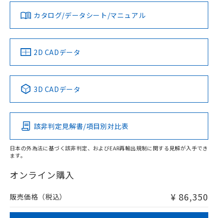
既に当社にて対応品への在庫切替を完了
していることから、特段のことがない限
カタログ/データシート/マニュアル
り、2022年1月12日より割愛しておりま
す。
2D CADデータ
3D CADデータ
該非判定見解書/項目別対比表
日本の外為法に基づく該非判定、およびEAR再輸出規制に関する見解が入手でき
ます。
オンライン購入
¥ 86,350
販売価格（税込）