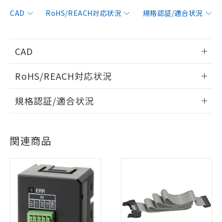
CAD
RoHS/REACH対応状況
規格認証/適合状況
CAD
情報更新：2019/11/1
RoHS/REACH対応状況
ログイン/会員登録いただくと、CADデータをダウンロー
情報更新：2026/7/29
規格認証/適合状況
ドすることができます。
EU RoHS
注意事項・凡例
UL認証
CSA認証
CEマーキング
ログイン/会員登録
関連商品
Yes
Yes
Yes
対応状況
対応予定月
※1
※2
対応済み
ダウンロードデータをご利用いただく前に、以下を必ずお読
LR型式承認
DNV型式承認
BV型式承認
KR型式承
みください。
（イギリス
（ノルウェー
（フランス
（韓国
ソフトウェアの使用条件
船舶規格）
船舶規格）
船舶規格）
船舶規格
中国 RoHS
注意事項・凡例
Yes
No
No
No