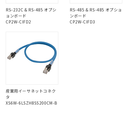
※2 対応予定月
「ｅ」：有害物質（10物質）のすべてが基
場合は、上記1、2および3の内容を当
認ください)
事前の承諾なく第三者に漏洩または開
準値以下であることを示します。
該第三者に通知します。また当社は、
RS-232C & RS-485 オプシ
RS-485 & RS-485 オプショ
示しないようお願いします。
部品在庫の切り替え状況などにより、予定
「10」：通常の使用状況下において有害物
販売先および販売に係わる関係者が違
ョンボード
ンボード
マイパーツ機能（部品リスト作成サー
空
受注生産機種、また在庫状況の
月が前後することがあります。
質が外部に漏えいし、環境に深刻な影響を
法に輸出するおそれがある場合は、取
CP2W-CIFD2
CP2W-CIFD3
ビス）をご利用いただくには、I-Web
白
情報を公開していない機種
及ぼさない年数を意味します。
り引きをいたしません。
メンバーズにご登録されている必要が
「－」：未確認です。当社販売部門へお問
あります。
い合わせください。
お客様が当ウェブサイト上で当社にご
※3 非含有証明書ダウンロード
登録された部品リストについて、当社
および当社の共同利用者が、当社の製
下記の非含有証明書をダウンロードするこ
品・サービスに関するお客様との取
とができます。
合意する
キャンセル
引・商談に必要な範囲で利用すること
をご了承ください。
EU RoHS指令（10物質）の非含有証明書
※当社の共同利用者とは、
"個人情報
51物質の非含有証明書（当社基準）
の共同利用に関して"
の「1.共同利
※本証明書は発行日時点で非含有を証明す
用者の範囲」に記載されている法人を
産業用イーサネットコネク
るもので、過去に遡って非含有を証明する
指します。
タ
ものではありません。
XS6W-6LSZH8SS200CM-B
また、RoHS指令のフタル酸エステル類４
物質の対応では、対応完了までの期間は出
荷製品に未対応品が混在することから備考
欄に対応日を記載しておりました。