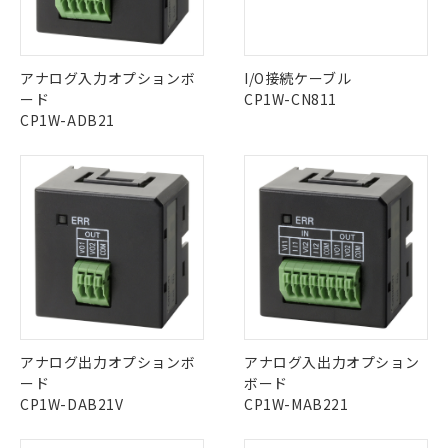
中国 RoHS表
※1 ※2
この製品の規格認証/適合状況ページへ
Pb
Hg
Cd
Cr(VI)
アナログ入力オプションボ
I/O接続ケーブル
その他の認証はこちらのページからご検索ください
ード
CP1W-CN811
CP1W-ADB21
X
O
O
O
"対応済み"や非含有の記載がされた商品であっても、流通
在庫等で未対応品が混在する可能性があります。
※1 対応状況
非含有品が必要な際は、弊社営業部門もしくは販売店へお
問い合わせください。
対応済み：EU RoHS指令（10物質）の
非含有に対応した製品が提供可能な商品で
この製品のRoHS/REACH対応状況ページへ
す。
対応予定：EU RoHS指令（10物質）の非含
ご利用条件
有に対応した製品に切り替える予定のある
アナログ出力オプションボ
アナログ入出力オプション
商品です。
ード
ボード
対応予定なし：EU RoHS指令（10物質）の
CP1W-DAB21V
CP1W-MAB221
以下の条件をお読みいただき、同意のうえ
非含有に非対応の商品で、対応品を出す予
ご利用ください。
定はありません。