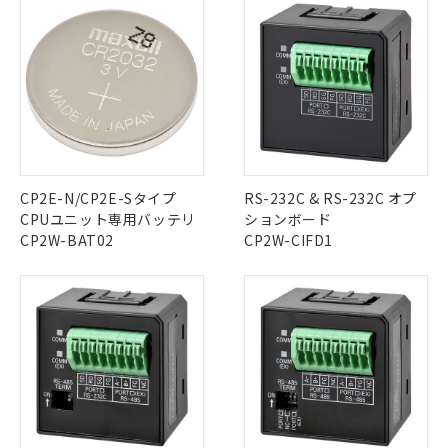
調査・確認中：EU RoHS指令（10物質）の
本サービスは、当社制御機器事業取扱
※1 中国RoHS○×表
非含有の対応状況を調査中または確認中の
商品の当社在庫状況および標準価格
商品です。
(税抜)を提供させていただくもので
「○」：最大均質材料含有率が中国RoHSの
非該当品：ライセンス料など無形物で、有
す。
基準値以下であることを示します。
害物質有無と関係のない商品です。
当社制御機器事業取扱商品の中には、
「×」：最大均質材料含有率が中国RoHSの
仕入先様の事情により、非含有部品として
本サービスの対象外となる商品もある
基準値を超えていることを示します。
いたものが、含有品と判明した場合などや
当社は、これら貴社製品のうち、外国
ことをご了承ください。
「－」：未確認です。当社販売部門へお問
むを得ず変更することがあります。
為替および外国貿易法に定める商品
在庫状況および標準価格照会結果は、
い合わせください。
（以下｢規制貨物等」という）を輸出
記載している更新日時点での社内デー
CP2E-N/CP2E-Sタイプ
RS-232C & RS-232C オプ
*EU RoHS指令（10物質）：
または国外への提供する場合は、日本
記
タに基づき作成されるものであり、閲
説明
CPUユニット専用バッテリ
ションボード
鉛(Pb) 1000ppm以下、 水銀(Hg) 1000ppm以下、 カド
*中国RoHS10物質の基準値 (GB/T26572)：
国政府の輸出許可(または役務取引許
号
覧された時点での実際の在庫および標
ミウム(Cd) 100ppm以下、
Pb(鉛) :1000ppm、 Hg(水銀) : 1000ppm、 Cd(カドミウ
CP2W-BAT02
CP2W-CIFD1
可)を取得するなどの必要な手続きを
六価クロム(Cr(Ⅵ)) 1000ppm以下、ポリ臭化ビフェニル
ム) : 100ppm、
準価格とは異なる場合があることをご
類(PBB) 1000ppm以下、ポリ臭化ジフェニルエーテル類
Cr(Ⅵ)(六価クロム) : 1000ppm、 PBBs(ポリ臭化ビフェ
とります。
了承ください。
(PBDE) 1000ppm以下、フタル酸ビス(2-エチルヘキシ
○
一定数以上の在庫あり
ニル類) : 1000ppm、 PBDEs(ポリ臭化ジフェニルエーテ
当社は規制貨物を破棄する場合は、完
ル) (DEHP)(別名：DOP) 1000ppm以下、フタル酸ブチ
正式な納期状況および標準価格はお客
ル類) : 1000ppm、
ルベンジル（BBP） 1000ppm以下、フタル酸ジブチル
全に破砕するなど、違法に輸出されな
DBP(フタル酸ジブチル) : 1000ppm、 DIBP(フタル酸ジ
様のお取引先、またはお客様担当のオ
（DBP） 1000ppm以下、フタル酸ジイソブチル
イソブチル) : 1000ppm、 BBP(フタル酸ブチルベンジ
△
一定数には満たないが在庫あり
いよう必要な手段を講じます。
ムロン制御機器販売店・当社販売員に
(DIBP) 1000ppm以下
ル) : 1000ppm、
当社は貴社製品を、核兵器、ミサイ
但し、RoHS指令で産業用監視および制御機器に対する
DEHP(フタル酸ビス(2-エチルヘキシル)) : 1000ppm
ご相談ください。
適用除外項目は除く。
ル、化学兵器、生物兵器またはその他
－
在庫なし(最新の在庫状況につ
オムロン制御機器販売店や当社販売拠
フタル酸エステル類の４物質については閾値を超える意
武器並びにこれらの製造装置等に一切
いては、お客様のお取引先、ま
図的な使用がないことを確認しています。
点は「
販売ネットワーク
」をご確認
※2 環境保護使用期限
使用いたしません。
たはお客様担当のオムロン制御
ください。
当社は、貴社製品を第三者に販売する
機器販売店・当社販売員にご確
在庫状況および標準価格結果を当社の