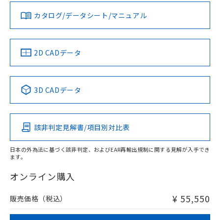
既に当社にて対応品への在庫切替を完了
していることから、特段のことがない限
カタログ/データシート/マニュアル
り、2022年1月12日より割愛しておりま
す。
2D CADデータ
3D CADデータ
該非判定見解書/項目別対比表
日本の外為法に基づく該非判定、およびEAR再輸出規制に関する見解が入手でき
ます。
オンライン購入
¥ 55,550
販売価格（税込）