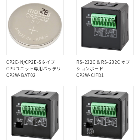
調査・確認中：EU RoHS指令（10物質）の
本サービスは、当社制御機器事業取扱
※1 中国RoHS○×表
非含有の対応状況を調査中または確認中の
商品の当社在庫状況および標準価格
商品です。
(税抜)を提供させていただくもので
「○」：最大均質材料含有率が中国RoHSの
非該当品：ライセンス料など無形物で、有
す。
基準値以下であることを示します。
害物質有無と関係のない商品です。
当社制御機器事業取扱商品の中には、
「×」：最大均質材料含有率が中国RoHSの
仕入先様の事情により、非含有部品として
本サービスの対象外となる商品もある
基準値を超えていることを示します。
いたものが、含有品と判明した場合などや
当社は、これら貴社製品のうち、外国
ことをご了承ください。
「－」：未確認です。当社販売部門へお問
むを得ず変更することがあります。
為替および外国貿易法に定める商品
在庫状況および標準価格照会結果は、
い合わせください。
（以下｢規制貨物等」という）を輸出
記載している更新日時点での社内デー
CP2E-N/CP2E-Sタイプ
RS-232C & RS-232C オプ
*EU RoHS指令（10物質）：
または国外への提供する場合は、日本
記
タに基づき作成されるものであり、閲
説明
CPUユニット専用バッテリ
ションボード
鉛(Pb) 1000ppm以下、 水銀(Hg) 1000ppm以下、 カド
*中国RoHS10物質の基準値 (GB/T26572)：
国政府の輸出許可(または役務取引許
号
覧された時点での実際の在庫および標
ミウム(Cd) 100ppm以下、
Pb(鉛) :1000ppm、 Hg(水銀) : 1000ppm、 Cd(カドミウ
CP2W-BAT02
CP2W-CIFD1
可)を取得するなどの必要な手続きを
六価クロム(Cr(Ⅵ)) 1000ppm以下、ポリ臭化ビフェニル
ム) : 100ppm、
準価格とは異なる場合があることをご
類(PBB) 1000ppm以下、ポリ臭化ジフェニルエーテル類
Cr(Ⅵ)(六価クロム) : 1000ppm、 PBBs(ポリ臭化ビフェ
とります。
了承ください。
(PBDE) 1000ppm以下、フタル酸ビス(2-エチルヘキシ
○
一定数以上の在庫あり
ニル類) : 1000ppm、 PBDEs(ポリ臭化ジフェニルエーテ
当社は規制貨物を破棄する場合は、完
ル) (DEHP)(別名：DOP) 1000ppm以下、フタル酸ブチ
正式な納期状況および標準価格はお客
ル類) : 1000ppm、
ルベンジル（BBP） 1000ppm以下、フタル酸ジブチル
全に破砕するなど、違法に輸出されな
DBP(フタル酸ジブチル) : 1000ppm、 DIBP(フタル酸ジ
様のお取引先、またはお客様担当のオ
（DBP） 1000ppm以下、フタル酸ジイソブチル
イソブチル) : 1000ppm、 BBP(フタル酸ブチルベンジ
△
一定数には満たないが在庫あり
いよう必要な手段を講じます。
ムロン制御機器販売店・当社販売員に
(DIBP) 1000ppm以下
ル) : 1000ppm、
当社は貴社製品を、核兵器、ミサイ
但し、RoHS指令で産業用監視および制御機器に対する
DEHP(フタル酸ビス(2-エチルヘキシル)) : 1000ppm
ご相談ください。
適用除外項目は除く。
ル、化学兵器、生物兵器またはその他
－
在庫なし(最新の在庫状況につ
オムロン制御機器販売店や当社販売拠
フタル酸エステル類の４物質については閾値を超える意
武器並びにこれらの製造装置等に一切
いては、お客様のお取引先、ま
図的な使用がないことを確認しています。
点は「
販売ネットワーク
」をご確認
※2 環境保護使用期限
使用いたしません。
たはお客様担当のオムロン制御
ください。
当社は、貴社製品を第三者に販売する
機器販売店・当社販売員にご確
在庫状況および標準価格結果を当社の