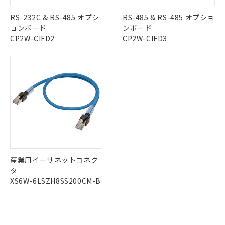
※2 対応予定月
「ｅ」：有害物質（10物質）のすべてが基
場合は、上記1、2および3の内容を当
認ください)
事前の承諾なく第三者に漏洩または開
準値以下であることを示します。
該第三者に通知します。また当社は、
RS-232C & RS-485 オプシ
RS-485 & RS-485 オプショ
示しないようお願いします。
部品在庫の切り替え状況などにより、予定
「10」：通常の使用状況下において有害物
販売先および販売に係わる関係者が違
ョンボード
ンボード
マイパーツ機能（部品リスト作成サー
空
受注生産機種、また在庫状況の
月が前後することがあります。
質が外部に漏えいし、環境に深刻な影響を
法に輸出するおそれがある場合は、取
CP2W-CIFD2
CP2W-CIFD3
ビス）をご利用いただくには、I-Web
白
情報を公開していない機種
及ぼさない年数を意味します。
り引きをいたしません。
メンバーズにご登録されている必要が
「－」：未確認です。当社販売部門へお問
あります。
い合わせください。
お客様が当ウェブサイト上で当社にご
※3 非含有証明書ダウンロード
登録された部品リストについて、当社
および当社の共同利用者が、当社の製
下記の非含有証明書をダウンロードするこ
品・サービスに関するお客様との取
とができます。
合意する
キャンセル
引・商談に必要な範囲で利用すること
をご了承ください。
EU RoHS指令（10物質）の非含有証明書
※当社の共同利用者とは、
"個人情報
51物質の非含有証明書（当社基準）
の共同利用に関して"
の「1.共同利
※本証明書は発行日時点で非含有を証明す
用者の範囲」に記載されている法人を
産業用イーサネットコネク
るもので、過去に遡って非含有を証明する
指します。
タ
ものではありません。
XS6W-6LSZH8SS200CM-B
また、RoHS指令のフタル酸エステル類４
物質の対応では、対応完了までの期間は出
荷製品に未対応品が混在することから備考
欄に対応日を記載しておりました。