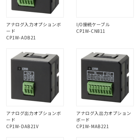
中国 RoHS表
※1 ※2
この製品の規格認証/適合状況ページへ
Pb
Hg
Cd
Cr(VI)
アナログ入力オプションボ
I/O接続ケーブル
その他の認証はこちらのページからご検索ください
ード
CP1W-CN811
CP1W-ADB21
X
O
O
O
"対応済み"や非含有の記載がされた商品であっても、流通
在庫等で未対応品が混在する可能性があります。
※1 対応状況
非含有品が必要な際は、弊社営業部門もしくは販売店へお
問い合わせください。
対応済み：EU RoHS指令（10物質）の
非含有に対応した製品が提供可能な商品で
この製品のRoHS/REACH対応状況ページへ
す。
対応予定：EU RoHS指令（10物質）の非含
ご利用条件
有に対応した製品に切り替える予定のある
アナログ出力オプションボ
アナログ入出力オプション
商品です。
ード
ボード
対応予定なし：EU RoHS指令（10物質）の
CP1W-DAB21V
CP1W-MAB221
以下の条件をお読みいただき、同意のうえ
非含有に非対応の商品で、対応品を出す予
ご利用ください。
定はありません。