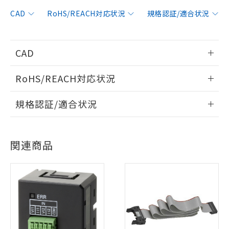
CAD
RoHS/REACH対応状況
規格認証/適合状況
CAD
情報更新：2019/11/1
RoHS/REACH対応状況
ログイン/会員登録いただくと、CADデータをダウンロー
情報更新：2026/7/29
規格認証/適合状況
ドすることができます。
EU RoHS
注意事項・凡例
UL認証
CSA認証
CEマーキング
ログイン/会員登録
関連商品
Yes
Yes
Yes
対応状況
対応予定月
※1
※2
対応済み
ダウンロードデータをご利用いただく前に、以下を必ずお読
LR型式承認
DNV型式承認
BV型式承認
KR型式承
みください。
（イギリス
（ノルウェー
（フランス
（韓国
ソフトウェアの使用条件
船舶規格）
船舶規格）
船舶規格）
船舶規格
中国 RoHS
注意事項・凡例
Yes
No
No
No