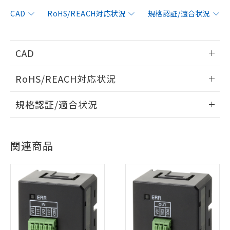
CAD
RoHS/REACH対応状況
規格認証/適合状況
CAD
情報更新：2019/11/1
RoHS/REACH対応状況
ログイン/会員登録いただくと、CADデータをダウンロー
情報更新：2026/7/29
規格認証/適合状況
ドすることができます。
EU RoHS
注意事項・凡例
UL認証
CSA認証
CEマーキング
ログイン/会員登録
関連商品
Yes
Yes
Yes
対応状況
対応予定月
※1
※2
対応済み
ダウンロードデータをご利用いただく前に、以下を必ずお読
LR型式承認
DNV型式承認
BV型式承認
KR型式承
みください。
（イギリス
（ノルウェー
（フランス
（韓国
ソフトウェアの使用条件
船舶規格）
船舶規格）
船舶規格）
船舶規格
中国 RoHS
注意事項・凡例
Yes
No
No
No