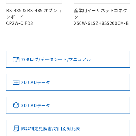
お客様が当ウェブサイト上で当社にご
※3 非含有証明書ダウンロード
登録された部品リストについて、当社
RS-485 & RS-485 オプショ
産業用イーサネットコネク
および当社の共同利用者が、当社の製
ンボード
タ
下記の非含有証明書をダウンロードするこ
品・サービスに関するお客様との取
CP2W-CIFD3
XS6W-6LSZH8SS200CM-B
とができます。
合意する
キャンセル
引・商談に必要な範囲で利用すること
をご了承ください。
EU RoHS指令（10物質）の非含有証明書
※当社の共同利用者とは、
"個人情報
51物質の非含有証明書（当社基準）
の共同利用に関して"
の「1.共同利
※本証明書は発行日時点で非含有を証明す
用者の範囲」に記載されている法人を
るもので、過去に遡って非含有を証明する
指します。
カタログ/データシート/マニュアル
ものではありません。
また、RoHS指令のフタル酸エステル類４
物質の対応では、対応完了までの期間は出
荷製品に未対応品が混在することから備考
2D CADデータ
欄に対応日を記載しておりました。
既に当社にて対応品への在庫切替を完了
していることから、特段のことがない限
3D CADデータ
り、2022年1月12日より割愛しておりま
す。
該非判定見解書/項目別対比表