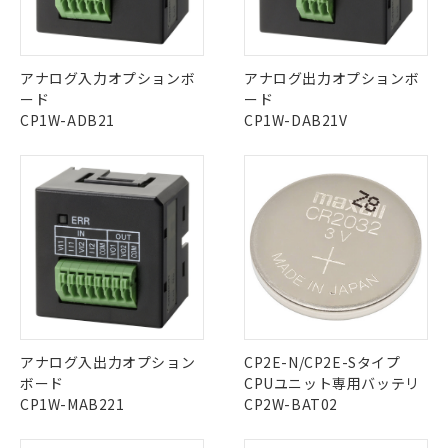
中国 RoHS表
※1 ※2
この製品の規格認証/適合状況ページへ
Pb
Hg
Cd
Cr(VI)
アナログ入力オプションボ
アナログ出力オプションボ
その他の認証はこちらのページからご検索ください
※1 対応状況
ード
ード
CP1W-ADB21
CP1W-DAB21V
X
O
O
O
対応済み：EU RoHS指令（10物質）の
非含有に対応した製品が提供可能な商品で
す。
"対応済み"や非含有の記載がされた商品であっても、流通
対応予定：EU RoHS指令（10物質）の非含
ご利用条件
在庫等で未対応品が混在する可能性があります。
有に対応した製品に切り替える予定のある
非含有品が必要な際は、弊社営業部門もしくは販売店へお
商品です。
問い合わせください。
対応予定なし：EU RoHS指令（10物質）の
以下の条件をお読みいただき、同意のうえ
非含有に非対応の商品で、対応品を出す予
ご利用ください。
定はありません。
この製品のRoHS/REACH対応状況ページへ
調査・確認中：EU RoHS指令（10物質）の
本サービスは、当社制御機器事業取扱
※1 中国RoHS○×表
非含有の対応状況を調査中または確認中の
商品の当社在庫状況および標準価格
アナログ入出力オプション
CP2E-N/CP2E-Sタイプ
商品です。
(税抜)を提供させていただくもので
「○」：最大均質材料含有率が中国RoHSの
ボード
CPUユニット専用バッテリ
非該当品：ライセンス料など無形物で、有
す。
基準値以下であることを示します。
CP1W-MAB221
CP2W-BAT02
害物質有無と関係のない商品です。
当社制御機器事業取扱商品の中には、
「×」：最大均質材料含有率が中国RoHSの
仕入先様の事情により、非含有部品として
本サービスの対象外となる商品もある
基準値を超えていることを示します。
いたものが、含有品と判明した場合などや