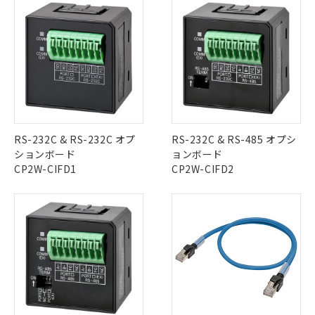
当社は、これら貴社製品のうち、外国
ことをご了承ください。
「－」：未確認です。当社販売部門へお問
むを得ず変更することがあります。
為替および外国貿易法に定める商品
在庫状況および標準価格照会結果は、
い合わせください。
（以下｢規制貨物等」という）を輸出
記載している更新日時点での社内デー
*EU RoHS指令（10物質）：
または国外への提供する場合は、日本
記
タに基づき作成されるものであり、閲
説明
鉛(Pb) 1000ppm以下、 水銀(Hg) 1000ppm以下、 カド
*中国RoHS10物質の基準値 (GB/T26572)：
国政府の輸出許可(または役務取引許
号
覧された時点での実際の在庫および標
ミウム(Cd) 100ppm以下、
Pb(鉛) :1000ppm、 Hg(水銀) : 1000ppm、 Cd(カドミウ
可)を取得するなどの必要な手続きを
六価クロム(Cr(Ⅵ)) 1000ppm以下、ポリ臭化ビフェニル
ム) : 100ppm、
準価格とは異なる場合があることをご
類(PBB) 1000ppm以下、ポリ臭化ジフェニルエーテル類
Cr(Ⅵ)(六価クロム) : 1000ppm、 PBBs(ポリ臭化ビフェ
とります。
了承ください。
(PBDE) 1000ppm以下、フタル酸ビス(2-エチルヘキシ
○
一定数以上の在庫あり
ニル類) : 1000ppm、 PBDEs(ポリ臭化ジフェニルエーテ
当社は規制貨物を破棄する場合は、完
ル) (DEHP)(別名：DOP) 1000ppm以下、フタル酸ブチ
正式な納期状況および標準価格はお客
ル類) : 1000ppm、
ルベンジル（BBP） 1000ppm以下、フタル酸ジブチル
全に破砕するなど、違法に輸出されな
DBP(フタル酸ジブチル) : 1000ppm、 DIBP(フタル酸ジ
様のお取引先、またはお客様担当のオ
（DBP） 1000ppm以下、フタル酸ジイソブチル
イソブチル) : 1000ppm、 BBP(フタル酸ブチルベンジ
△
一定数には満たないが在庫あり
いよう必要な手段を講じます。
RS-232C & RS-232C オプ
ムロン制御機器販売店・当社販売員に
RS-232C & RS-485 オプシ
(DIBP) 1000ppm以下
ル) : 1000ppm、
当社は貴社製品を、核兵器、ミサイ
但し、RoHS指令で産業用監視および制御機器に対する
DEHP(フタル酸ビス(2-エチルヘキシル)) : 1000ppm
ションボード
ご相談ください。
ョンボード
適用除外項目は除く。
ル、化学兵器、生物兵器またはその他
－
在庫なし(最新の在庫状況につ
CP2W-CIFD1
オムロン制御機器販売店や当社販売拠
CP2W-CIFD2
フタル酸エステル類の４物質については閾値を超える意
武器並びにこれらの製造装置等に一切
いては、お客様のお取引先、ま
図的な使用がないことを確認しています。
点は「
販売ネットワーク
」をご確認
※2 環境保護使用期限
使用いたしません。
たはお客様担当のオムロン制御
ください。
当社は、貴社製品を第三者に販売する
機器販売店・当社販売員にご確
在庫状況および標準価格結果を当社の
※2 対応予定月
「ｅ」：有害物質（10物質）のすべてが基
場合は、上記1、2および3の内容を当
認ください)
事前の承諾なく第三者に漏洩または開
準値以下であることを示します。
該第三者に通知します。また当社は、
示しないようお願いします。
部品在庫の切り替え状況などにより、予定
「10」：通常の使用状況下において有害物
販売先および販売に係わる関係者が違
マイパーツ機能（部品リスト作成サー
空
受注生産機種、また在庫状況の
月が前後することがあります。
質が外部に漏えいし、環境に深刻な影響を
法に輸出するおそれがある場合は、取
ビス）をご利用いただくには、I-Web
白
情報を公開していない機種
及ぼさない年数を意味します。
り引きをいたしません。
メンバーズにご登録されている必要が
「－」：未確認です。当社販売部門へお問
あります。
い合わせください。