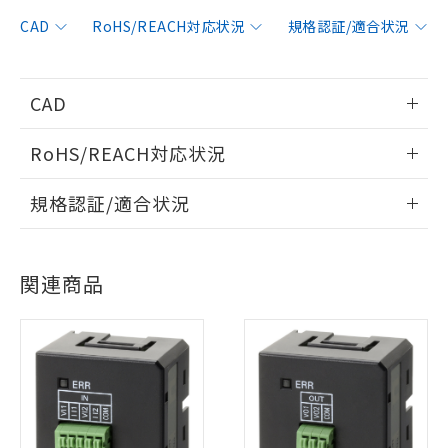
CAD
RoHS/REACH対応状況
規格認証/適合状況
CAD
情報更新：2019/11/1
RoHS/REACH対応状況
ログイン/会員登録いただくと、CADデータをダウンロー
情報更新：2026/7/29
規格認証/適合状況
ドすることができます。
EU RoHS
注意事項・凡例
UL認証
CSA認証
CEマーキング
ログイン/会員登録
関連商品
Yes
Yes
Yes
対応状況
対応予定月
※1
※2
対応済み
ダウンロードデータをご利用いただく前に、以下を必ずお読
LR型式承認
DNV型式承認
BV型式承認
KR型式承
みください。
（イギリス
（ノルウェー
（フランス
（韓国
ソフトウェアの使用条件
船舶規格）
船舶規格）
船舶規格）
船舶規格
中国 RoHS
注意事項・凡例
Yes
No
No
No