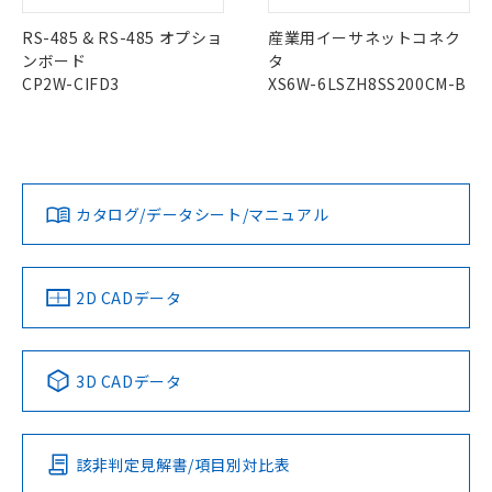
お客様が当ウェブサイト上で当社にご
※3 非含有証明書ダウンロード
登録された部品リストについて、当社
RS-485 & RS-485 オプショ
産業用イーサネットコネク
および当社の共同利用者が、当社の製
ンボード
タ
下記の非含有証明書をダウンロードするこ
品・サービスに関するお客様との取
CP2W-CIFD3
XS6W-6LSZH8SS200CM-B
とができます。
合意する
キャンセル
引・商談に必要な範囲で利用すること
をご了承ください。
EU RoHS指令（10物質）の非含有証明書
※当社の共同利用者とは、
"個人情報
51物質の非含有証明書（当社基準）
の共同利用に関して"
の「1.共同利
※本証明書は発行日時点で非含有を証明す
用者の範囲」に記載されている法人を
るもので、過去に遡って非含有を証明する
指します。
カタログ/データシート/マニュアル
ものではありません。
また、RoHS指令のフタル酸エステル類４
物質の対応では、対応完了までの期間は出
荷製品に未対応品が混在することから備考
2D CADデータ
欄に対応日を記載しておりました。
既に当社にて対応品への在庫切替を完了
していることから、特段のことがない限
3D CADデータ
り、2022年1月12日より割愛しておりま
す。
該非判定見解書/項目別対比表