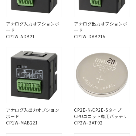
中国 RoHS表
※1 ※2
この製品の規格認証/適合状況ページへ
Pb
Hg
Cd
Cr(VI)
アナログ入力オプションボ
アナログ出力オプションボ
その他の認証はこちらのページからご検索ください
※1 対応状況
ード
ード
CP1W-ADB21
CP1W-DAB21V
X
O
O
O
対応済み：EU RoHS指令（10物質）の
非含有に対応した製品が提供可能な商品で
す。
"対応済み"や非含有の記載がされた商品であっても、流通
対応予定：EU RoHS指令（10物質）の非含
ご利用条件
在庫等で未対応品が混在する可能性があります。
有に対応した製品に切り替える予定のある
非含有品が必要な際は、弊社営業部門もしくは販売店へお
商品です。
問い合わせください。
対応予定なし：EU RoHS指令（10物質）の
以下の条件をお読みいただき、同意のうえ
非含有に非対応の商品で、対応品を出す予
ご利用ください。
定はありません。
この製品のRoHS/REACH対応状況ページへ
調査・確認中：EU RoHS指令（10物質）の
本サービスは、当社制御機器事業取扱
※1 中国RoHS○×表
非含有の対応状況を調査中または確認中の
商品の当社在庫状況および標準価格
アナログ入出力オプション
CP2E-N/CP2E-Sタイプ
商品です。
(税抜)を提供させていただくもので
「○」：最大均質材料含有率が中国RoHSの
ボード
CPUユニット専用バッテリ
非該当品：ライセンス料など無形物で、有
す。
基準値以下であることを示します。
CP1W-MAB221
CP2W-BAT02
害物質有無と関係のない商品です。
当社制御機器事業取扱商品の中には、
「×」：最大均質材料含有率が中国RoHSの
仕入先様の事情により、非含有部品として
本サービスの対象外となる商品もある
基準値を超えていることを示します。
いたものが、含有品と判明した場合などや