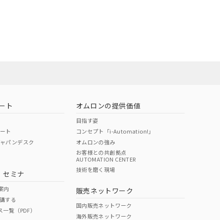
状況ページへ
使用期限
荷製品に未対応品が
検索ください
22年1月12日よ
O
O
O
10
状況ページへ
ート
オムロンの提供価値
目指す姿
ポート
コンセプト「i-Automation!」
ジャパンデスク
オムロンの強み
お客様との共創拠点
AUTOMATION CENTER
技術を磨く現場
・セミナ
案内
販売ネットワーク
講する
国内販売ネットワーク
ス一覧（PDF）
海外販売ネットワーク