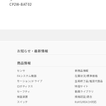
また、RoHS指
CP2W-BAT02
混在することから
既に当社にて対応
X
O
O
O
り割愛しておりま
"対応済み"や非含有の記載がされた商品であっても、流通
非含有品が必要な際は、弊社営業部門もしくは販売店へお
お知らせ・最新情報
商品情報
センサ
新商品情報
FAシステム機器
在庫状況/標準価格
モーション/ドライブ
生産終了品/推奨代替品
ロボティクス
特設サイト
セーフティ
動画ライブラリ
検査装置
規格認証/適合
スイッチ
RoHS/REACH対応