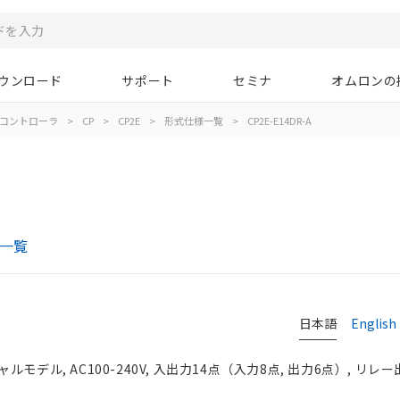
ウンロード
サポート
セミナ
オムロンの
コントローラ
>
CP
>
CP2E
>
形式仕様一覧
>
CP2E-E14DR-A
様一覧
日本語
English
モデル, AC100-240V, 入出力14点（入力8点, 出力6点）, リレー