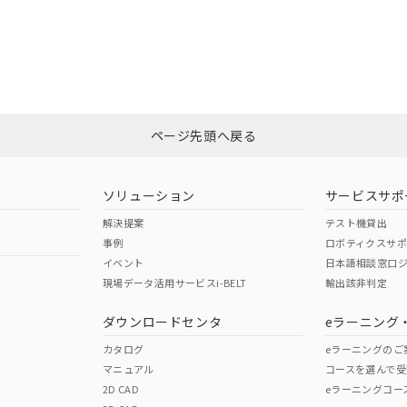
この製品の規格認証/適合
令のフタル酸エステル類４物質の対応では、対応完了までの期間は出
その他の認証はこちらのページからご
備考欄に対応日を記載しておりました。
品への在庫切替を完了していることから、特段のことがない限り、20
O
O
O
す。
在庫等で未対応品が混在する可能性があります。
ページ先頭へ戻る
問い合わせください。
この製品のRoHS/REACH対応
ソリューション
サービスサポ
解決提案
テスト機貸出
事例
ロボティクスサ
イベント
日本語相談窓口
現場データ活用サービスi-BELT
輸出該非判定
ダウンロードセンタ
eラーニング
カタログ
eラーニングのご
マニュアル
コースを選んで受
2D CAD
eラーニングコー