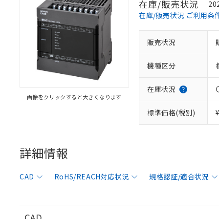
在庫/販売状況
20
在庫/販売状況 ご利用条
販売状況
機種区分
在庫状況
画像をクリックすると大きくなります
標準価格(税別)
※1 対応状況
詳細情報
対応済み：EU
対応予定：EU R
対応予定なし：EU
CAD
RoHS/REACH対応状況
規格認証/適合状況
調査・確認中：EU
ご利用条件
非該当品：ライセ
※1 中国RoHS
仕入先様の事情に
CAD
があります。
以下の条件をお読