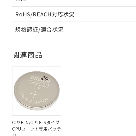
「○」：最大均質
「×」：最大均質
本サービスは
当社は、これ
*EU RoHS指令（10物
RoHS/REACH対応状況
「－」：未確認で
鉛(Pb) 1000ppm以下、
くものです。
う）を輸出ま
記
説明
六価クロム(Cr(Ⅵ)) 1
ログイン/会員登録いただくと、CADデータをダウンロ
当社制御機器
などの必要な
フタル酸ビス(2-エチルヘ
号
規格認証/適合状況
*中国RoHS10物質の基準値 
ル（DBP） 1000ppm
在庫状況およ
当社は規制貨
Pb(鉛) :1000ppm、 Hg
但し、RoHS指令で産
のであり、閲
ます。
Cr(Ⅵ)(六価クロム) : 
EU RoHS
注意事項・凡例
フタル酸エステル類の４
○
一定数以
DBP(フタル酸ジブチル) :
い。
当社は貴社製
UL認証
CSA認証
CEマーキング
DEHP(フタル酸ビス(2-エ
正式な納期状
置等に一切使
関連商品
当社販売員に
※2 対応予定月
△
一定数に
当社は、貴社
Yes
Yes
Yes
対応状況
対応予定月
※1
※2
オムロン制御
また当社は、
※2 環境保護使
在庫状況およ
部品在庫の切り替
たしません。
ダウンロードデータをご利用いただく前に、以下を必ずお読
－
在庫なし
対応済み
す。
「ｅ」：有害物質
ソフトウェアの使用条件
機器販売
マイパーツ機
「10」：通常の
LR型式承認
DNV型式承認
BV型式承認
KR
ている必要が
味します。
空
受注生産
（イギリス
（ノルウェー
（フランス
（
お客様が当ウ
※3 非含有証明
「－」：未確認で
中国 RoHS
注意事項・凡例
白
船舶規格）
船舶規格）
船舶規格）
船
が、当社の製
さい。
下記の非含有証明
※当社の共同
Yes
No
No
No
中国 RoHS表
※1 ※2
いる法人を指
EU RoHS指令（
CP2E-N/CP2E-Sタイプ
51物質の非含有証
CPUユニット専用バッテ
Pb
Hg
Cd
Cr(V
※本証明書は発行
リ