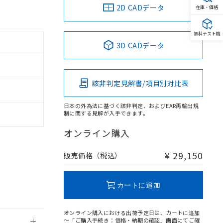
2D CADデータ
在庫・価格
無料テスト機
3D CADデータ
該非判定見解書/項目別対比表
日本の外為法に基づく該非判定、およびEAR再輸出規
制に関する見解が入手できます。
オンライン購入
¥ 29,150
販売価格（税込）
。
商品です。
定はありません。
カートに追加
商品です。
を得ず変更すること
オンライン購入における出荷予定日は、カートに追加
～「ご購入手続き：価格・納期の確認」画面にてご確