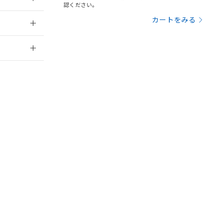
認ください。
2019/11/1
を提供させていただ
規制貨物等」とい
カートをみる
引許可)を取得する
BDE) 1000ppm以下、
をご了承ください。
2026/7/29
0ppm以下、フタル酸ジブチ
基づき作成されるも
う必要な手段を講じ
ことをご了承くださ
) : 1000ppm、
 1000ppm、
びにこれらの製造装
ン制御機器販売店・
三者に通知します。
さい。
合は、取り引きをい
ないようお願いしま
のオムロン制御
バーズにご登録され
及ぼさない年数を意
び当社の共同利用者
ることをご了承くだ
範囲」に記載されて
DIBP
BBP
DEHP
環境保護
のではありません。