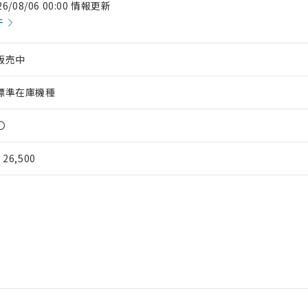
26/08/06 00:00 情報更新
件
販売中
標準在庫機種
〇
¥ 26,500
 RoHS指令（10物質）の非含有に対応した製品が提供可能な商品です
oHS指令（10物質）の非含有に対応した製品に切り替える予定のある
 RoHS指令（10物質）の非含有に非対応の商品で、対応品を出す予
 RoHS指令（10物質）の非含有の対応状況を調査中または確認中の
ンス料など無形物で、有害物質有無と関係のない商品です。
○×表
より、非含有部品としていたものが、含有品と判明した場合などやむ
みいただき、同意のうえご利用ください。