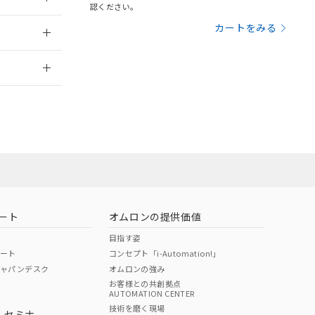
三者に通知します。
認ください。
さい。
合は、取り引きをい
2017/6/26
カートをみる
ないようお願いしま
のオムロン制御
2026/7/29
バーズにご登録され
及ぼさない年数を意
び当社の共同利用者
ることをご了承くだ
範囲」に記載されて
のではありません。
荷製品に未対応品が
ート
オムロンの提供価値
22年1月12日よ
目指す姿
ポート
コンセプト「i-Automation!」
ジャパンデスク
オムロンの強み
お客様との共創拠点
AUTOMATION CENTER
DIBP
BBP
DEHP
環境保護
技術を磨く現場
・セミナ