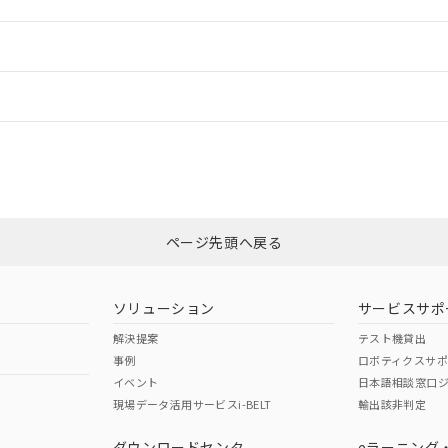
ご相談ください。
は満たないが在庫あり
製品を第三者に販売する場合は、上記1、2および3の内容を当該第
機器販売店や当社販売拠点は「
販売ネットワーク
」をご確認くだ
販売先および販売に係わる関係者が違法に輸出するおそれがある場
用期限
情報更新：
び標準価格結果を当社の事前の承諾なく第三者に漏洩または開示し
え状況などにより、予定月が前後することがあります。
(最新の在庫状況については、お客様のお取引先、またはお客様担当
（10物質）のすべてが基準値以下であることを示します。
店・当社販売員にご確認ください)
ードすることができます。
情報更新：
能（部品リスト作成サービス）をご利用いただくには、I-Webメン
使用状況下において有害物質が外部に漏えいし、環境に深刻な影響を
あります。
機種、また在庫状況の情報を公開していない機種
ェブサイト上で当社にご登録された部品リストについて、当社およ
書ダウンロード
す。当社販売部門へお問い合わせください。
CCC認証
電波法
ログイン/会員登録
品・サービスに関するお客様との取引・商談に必要な範囲で利用す
合意する
キャンセル
書をダウンロードすることができます。
利用者とは、
N/A
"個人情報の共同利用に関して"
N/A
の「1.共同利用者の
非含有証明書
※3
します。
10物質）の非含有証明書
みください。
明書（当社基準）
ページ先頭へ戻る
ダウンロードはこちら
日時点で非含有を証明するもので、過去に遡って非含有を証明するも
令のフタル酸エステル類４物質の対応では、対応完了までの期間は出
型式承認
NK型式承認
ABS型式承認
備考欄に対応日を記載しておりました。
韓国
（日本
（アメリカ
ソリューション
サービスサポ
品への在庫切替を完了していることから、特段のことがない限り、20
舶規格）
船舶規格）
船舶規格）
解決提案
テスト機貸出
す。
事例
ロボティクスサ
Yes
No
イベント
日本語相談窓口
現場データ活用サービスi-BELT
輸出該非判定
I)
PBBs
PBDEs
DBP
ダウンロードセンタ
eラーニング