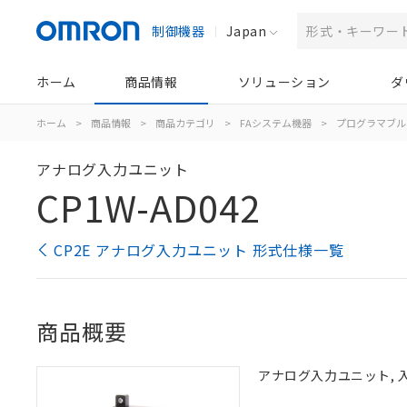
制御機器
Japan
ホーム
商品情報
ソリューション
ダ
ホーム
>
商品情報
>
商品カテゴリ
>
FAシステム機器
>
プログラマブル
アナログ入力ユニット
CP1W-AD042
CP2E アナログ入力ユニット 形式仕様一覧
商品概要
アナログ入力ユニット, 入力 