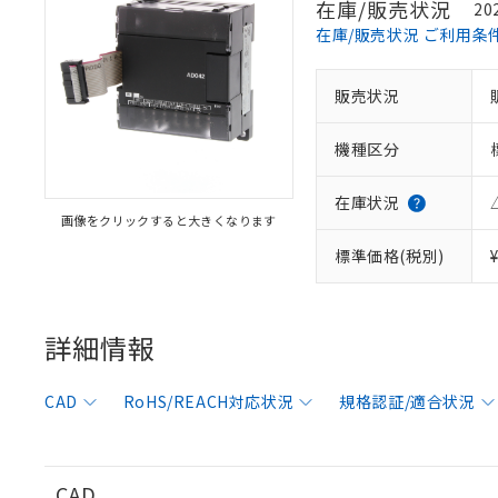
在庫/販売状況
20
在庫/販売状況 ご利用条
販売状況
※1 対応状況
機種区分
対応済み：EU
対応予定：EU R
対応予定なし：EU
在庫状況
画像をクリックすると大きくなります
調査・確認中：EU
ご利用条件
非該当品：ライセ
標準価格(税別)
※1 中国RoHS
仕入先様の事情に
があります。
以下の条件をお読
「○」：最大均質
「×」：最大均質
詳細情報
本サービスは
当社は、これ
*EU RoHS指令（10物
「－」：未確認で
鉛(Pb) 1000ppm以下、
くものです。
う）を輸出ま
記
説明
六価クロム(Cr(Ⅵ)) 1
当社制御機器
などの必要な
フタル酸ビス(2-エチルヘ
号
CAD
RoHS/REACH対応状況
規格認証/適合状況
*中国RoHS10物質の基準値 
ル（DBP） 1000ppm
在庫状況およ
当社は規制貨
Pb(鉛) :1000ppm、 Hg
但し、RoHS指令で産
のであり、閲
ます。
Cr(Ⅵ)(六価クロム) : 
フタル酸エステル類の４
○
一定数以
DBP(フタル酸ジブチル) :
い。
当社は貴社製
DEHP(フタル酸ビス(2-エ
正式な納期状
置等に一切使
CAD