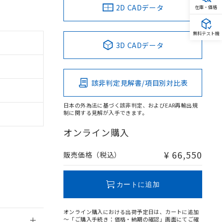
2D CADデータ
在庫・価格
無料テスト機
3D CADデータ
。
商品です。
該非判定見解書/項目別対比表
定はありません。
商品です。
日本の外為法に基づく該非判定、およびEAR再輸出規
制に関する見解が入手できます。
を得ず変更すること
オンライン購入
を提供させていただ
規制貨物等」とい
¥ 66,550
販売価格（税込）
引許可)を取得する
BDE) 1000ppm以下、
をご了承ください。
0ppm以下、フタル酸ジブチ
基づき作成されるも
う必要な手段を講じ
カートに追加
ことをご了承くださ
) : 1000ppm、
 1000ppm、
びにこれらの製造装
オンライン購入における出荷予定日は、カートに追加
ン制御機器販売店・
～「ご購入手続き：価格・納期の確認」画面にてご確