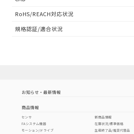
当社販売員に
※2 対応予定月
△
一定数に
当社は、貴社
オムロン制御
また当社は、
※2 環境保護使
RoHS/REACH対応状況
在庫状況およ
部品在庫の切り替
たしません。
－
在庫なし
す。
「ｅ」：有害物質
機器販売
ログイン/会員登録いただくと、CADデータをダウンロ
マイパーツ機
規格認証/適合状況
「10」：通常の
ている必要が
味します。
空
受注生産
EU RoHS
注意事項・凡例
お客様が当ウ
※3 非含有証明
「－」：未確認で
白
UL認証
CSA認証
CEマーキング
が、当社の製
さい。
下記の非含有証明
Yes
Yes
Yes
※当社の共同
対応状況
対応予定月
※1
※2
いる法人を指
EU RoHS指令（
ダウンロードデータをご利用いただく前に、以下を必ずお読
51物質の非含有証
対応済み
ソフトウェアの使用条件
※本証明書は発行
また、RoHS指
LR型式承認
DNV型式承認
BV型式承認
KR
混在することから
（イギリス
（ノルウェー
（フランス
（
お知らせ・最新情報
中国 RoHS
注意事項・凡例
既に当社にて対応
船舶規格）
船舶規格）
船舶規格）
船
り割愛しておりま
商品情報
Yes
No
No
No
中国 RoHS表
※1 ※2
センサ
新商品情報
FAシステム機器
在庫状況/標準価格
Pb
Hg
Cd
Cr(V
モーション/ドライブ
生産終了品/推奨代替品