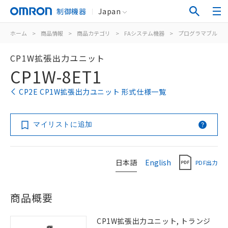
制御機器
Japan
ホーム
>
商品情報
>
商品カテゴリ
>
FAシステム機器
>
プログラマブルコ
CP1W拡張出力ユニット
CP1W-8ET1
CP2E CP1W拡張出力ユニット 形式仕様一覧
マイリストに追加
日本語
English
PDF出力
商品概要
CP1W拡張出力ユニット, トランジ