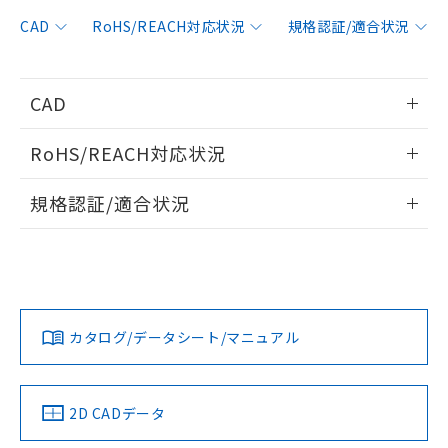
非含有に対応した製品が提供可能な商品で
す。
CAD
RoHS/REACH対応状況
規格認証/適合状況
対応予定：EU RoHS指令（10物質）の非含
ご利用条件
有に対応した製品に切り替える予定のある
商品です。
CAD
対応予定なし：EU RoHS指令（10物質）の
以下の条件をお読みいただき、同意のうえ
非含有に非対応の商品で、対応品を出す予
情報更新：2006/4/1
ご利用ください。
定はありません。
RoHS/REACH対応状況
調査・確認中：EU RoHS指令（10物質）の
本サービスは、当社制御機器事業取扱
ログイン/会員登録いただくと、CADデータをダウンロー
※1 中国RoHS○×表
非含有の対応状況を調査中または確認中の
情報更新：2026/7/29
商品の当社在庫状況および標準価格
規格認証/適合状況
ドすることができます。
商品です。
(税抜)を提供させていただくもので
「○」：最大均質材料含有率が中国RoHSの
非該当品：ライセンス料など無形物で、有
EU RoHS
注意事項・凡例
す。
基準値以下であることを示します。
UL認証
CSA認証
CEマーキング
害物質有無と関係のない商品です。
当社制御機器事業取扱商品の中には、
「×」：最大均質材料含有率が中国RoHSの
仕入先様の事情により、非含有部品として
ログイン/会員登録
本サービスの対象外となる商品もある
Yes
Yes
Yes
基準値を超えていることを示します。
いたものが、含有品と判明した場合などや
当社は、これら貴社製品のうち、外国
対応状況
対応予定月
※1
※2
ことをご了承ください。
「－」：未確認です。当社販売部門へお問
むを得ず変更することがあります。
為替および外国貿易法に定める商品
在庫状況および標準価格照会結果は、
い合わせください。
カタログ/データシート/マニュアル
（以下｢規制貨物等」という）を輸出
対応済み
記載している更新日時点での社内デー
ダウンロードデータをご利用いただく前に、以下を必ずお読
*EU RoHS指令（10物質）：
または国外への提供する場合は、日本
記
タに基づき作成されるものであり、閲
説明
LR型式承認
DNV型式承認
BV型式承認
KR型式承
鉛(Pb) 1000ppm以下、 水銀(Hg) 1000ppm以下、 カド
みください。
*中国RoHS10物質の基準値 (GB/T26572)：
国政府の輸出許可(または役務取引許
（イギリス
（ノルウェー
（フランス
（韓国
号
覧された時点での実際の在庫および標
ミウム(Cd) 100ppm以下、
Pb(鉛) :1000ppm、 Hg(水銀) : 1000ppm、 Cd(カドミウ
ソフトウェアの使用条件
可)を取得するなどの必要な手続きを
六価クロム(Cr(Ⅵ)) 1000ppm以下、ポリ臭化ビフェニル
船舶規格）
船舶規格）
船舶規格）
船舶規格
ム) : 100ppm、
中国 RoHS
準価格とは異なる場合があることをご
注意事項・凡例
2D CADデータ
類(PBB) 1000ppm以下、ポリ臭化ジフェニルエーテル類
Cr(Ⅵ)(六価クロム) : 1000ppm、 PBBs(ポリ臭化ビフェ
とります。
了承ください。
(PBDE) 1000ppm以下、フタル酸ビス(2-エチルヘキシ
○
一定数以上の在庫あり
ニル類) : 1000ppm、 PBDEs(ポリ臭化ジフェニルエーテ
Yes
Yes
Yes
No
当社は規制貨物を破棄する場合は、完
ル) (DEHP)(別名：DOP) 1000ppm以下、フタル酸ブチ