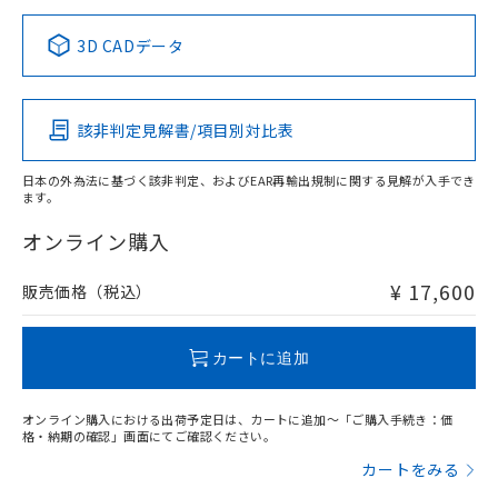
正式な納期状況および標準価格はお客
ル類) : 1000ppm、
ルベンジル（BBP） 1000ppm以下、フタル酸ジブチル
全に破砕するなど、違法に輸出されな
DBP(フタル酸ジブチル) : 1000ppm、 DIBP(フタル酸ジ
様のお取引先、またはお客様担当のオ
中国 RoHS表
※1 ※2
（DBP） 1000ppm以下、フタル酸ジイソブチル
イソブチル) : 1000ppm、 BBP(フタル酸ブチルベンジ
△
一定数には満たないが在庫あり
いよう必要な手段を講じます。
3D CADデータ
ムロン制御機器販売店・当社販売員に
(DIBP) 1000ppm以下
ル) : 1000ppm、
当社は貴社製品を、核兵器、ミサイ
但し、RoHS指令で産業用監視および制御機器に対する
DEHP(フタル酸ビス(2-エチルヘキシル)) : 1000ppm
この製品の規格認証/適合状況ページへ
Pb
ご相談ください。
Hg
Cd
Cr(VI)
適用除外項目は除く。
ル、化学兵器、生物兵器またはその他
－
在庫なし(最新の在庫状況につ
その他の認証はこちらのページからご検索ください
オムロン制御機器販売店や当社販売拠
フタル酸エステル類の４物質については閾値を超える意
武器並びにこれらの製造装置等に一切
いては、お客様のお取引先、ま
図的な使用がないことを確認しています。
点は「
販売ネットワーク
」をご確認
該非判定見解書/項目別対比表
※2 環境保護使用期限
X
使用いたしません。
O
O
O
たはお客様担当のオムロン制御
ください。
当社は、貴社製品を第三者に販売する
機器販売店・当社販売員にご確
在庫状況および標準価格結果を当社の
※2 対応予定月
「ｅ」：有害物質（10物質）のすべてが基
日本の外為法に基づく該非判定、およびEAR再輸出規制に関する見解が入手でき
場合は、上記1、2および3の内容を当
認ください)
事前の承諾なく第三者に漏洩または開
ます。
準値以下であることを示します。
該第三者に通知します。また当社は、
"対応済み"や非含有の記載がされた商品であっても、流通
示しないようお願いします。
部品在庫の切り替え状況などにより、予定
「10」：通常の使用状況下において有害物
販売先および販売に係わる関係者が違
在庫等で未対応品が混在する可能性があります。
マイパーツ機能（部品リスト作成サー
オンライン購入
空
受注生産機種、また在庫状況の
月が前後することがあります。
質が外部に漏えいし、環境に深刻な影響を
法に輸出するおそれがある場合は、取
非含有品が必要な際は、弊社営業部門もしくは販売店へお
ビス）をご利用いただくには、I-Web
白
情報を公開していない機種
及ぼさない年数を意味します。
り引きをいたしません。
問い合わせください。
メンバーズにご登録されている必要が
¥ 17,600
販売価格（税込）
「－」：未確認です。当社販売部門へお問
あります。
い合わせください。
お客様が当ウェブサイト上で当社にご
この製品のRoHS/REACH対応状況ページへ
※3 非含有証明書ダウンロード
登録された部品リストについて、当社
カートに追加
および当社の共同利用者が、当社の製
下記の非含有証明書をダウンロードするこ
品・サービスに関するお客様との取
とができます。
オンライン購入における出荷予定日は、カートに追加～「ご購入手続き：価
合意する
キャンセル
引・商談に必要な範囲で利用すること
格・納期の確認」画面にてご確認ください。
をご了承ください。
EU RoHS指令（10物質）の非含有証明書
カートをみる
※当社の共同利用者とは、
"個人情報
51物質の非含有証明書（当社基準）
の共同利用に関して"
の「1.共同利