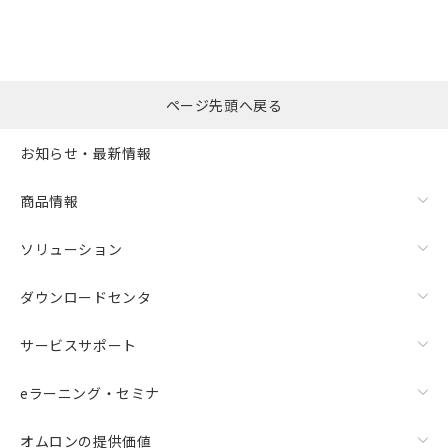
※本証明書は発行日時点で非含有を証明す
用者の範囲」に記載されている法人を
るもので、過去に遡って非含有を証明する
指します。
ものではありません。
また、RoHS指令のフタル酸エステル類４
物質の対応では、対応完了までの期間は出
ページ先頭へ戻る
荷製品に未対応品が混在することから備考
欄に対応日を記載しておりました。
お知らせ・最新情報
既に当社にて対応品への在庫切替を完了
していることから、特段のことがない限
り、2022年1月12日より割愛しておりま
商品情報
す。
ソリューション
ダウンロードセンタ
サービスサポート
eラーニング・セミナ
オムロンの提供価値