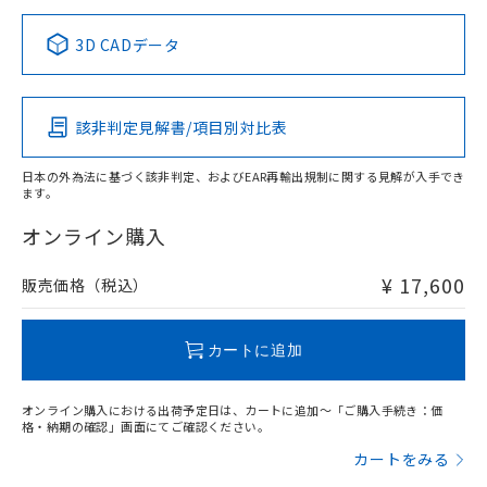
正式な納期状況および標準価格はお客
ル類) : 1000ppm、
ルベンジル（BBP） 1000ppm以下、フタル酸ジブチル
全に破砕するなど、違法に輸出されな
DBP(フタル酸ジブチル) : 1000ppm、 DIBP(フタル酸ジ
様のお取引先、またはお客様担当のオ
中国 RoHS表
※1 ※2
（DBP） 1000ppm以下、フタル酸ジイソブチル
イソブチル) : 1000ppm、 BBP(フタル酸ブチルベンジ
△
一定数には満たないが在庫あり
いよう必要な手段を講じます。
3D CADデータ
ムロン制御機器販売店・当社販売員に
(DIBP) 1000ppm以下
ル) : 1000ppm、
当社は貴社製品を、核兵器、ミサイ
但し、RoHS指令で産業用監視および制御機器に対する
DEHP(フタル酸ビス(2-エチルヘキシル)) : 1000ppm
この製品の規格認証/適合状況ページへ
Pb
ご相談ください。
Hg
Cd
Cr(VI)
適用除外項目は除く。
ル、化学兵器、生物兵器またはその他
－
在庫なし(最新の在庫状況につ
その他の認証はこちらのページからご検索ください
オムロン制御機器販売店や当社販売拠
フタル酸エステル類の４物質については閾値を超える意
武器並びにこれらの製造装置等に一切
いては、お客様のお取引先、ま
図的な使用がないことを確認しています。
点は「
販売ネットワーク
」をご確認
該非判定見解書/項目別対比表
※2 環境保護使用期限
X
使用いたしません。
O
O
O
たはお客様担当のオムロン制御
ください。
当社は、貴社製品を第三者に販売する
機器販売店・当社販売員にご確
在庫状況および標準価格結果を当社の
※2 対応予定月
「ｅ」：有害物質（10物質）のすべてが基
日本の外為法に基づく該非判定、およびEAR再輸出規制に関する見解が入手でき
場合は、上記1、2および3の内容を当
認ください)
事前の承諾なく第三者に漏洩または開
ます。
準値以下であることを示します。
該第三者に通知します。また当社は、
"対応済み"や非含有の記載がされた商品であっても、流通
示しないようお願いします。
部品在庫の切り替え状況などにより、予定
「10」：通常の使用状況下において有害物
販売先および販売に係わる関係者が違
在庫等で未対応品が混在する可能性があります。
マイパーツ機能（部品リスト作成サー
オンライン購入
空
受注生産機種、また在庫状況の
月が前後することがあります。
質が外部に漏えいし、環境に深刻な影響を
法に輸出するおそれがある場合は、取
非含有品が必要な際は、弊社営業部門もしくは販売店へお
ビス）をご利用いただくには、I-Web
白
情報を公開していない機種
及ぼさない年数を意味します。
り引きをいたしません。
問い合わせください。
メンバーズにご登録されている必要が
¥ 17,600
販売価格（税込）
「－」：未確認です。当社販売部門へお問
あります。
い合わせください。
お客様が当ウェブサイト上で当社にご
この製品のRoHS/REACH対応状況ページへ
※3 非含有証明書ダウンロード
登録された部品リストについて、当社
カートに追加
および当社の共同利用者が、当社の製
下記の非含有証明書をダウンロードするこ
品・サービスに関するお客様との取
とができます。
オンライン購入における出荷予定日は、カートに追加～「ご購入手続き：価
合意する
キャンセル
引・商談に必要な範囲で利用すること
格・納期の確認」画面にてご確認ください。
をご了承ください。
EU RoHS指令（10物質）の非含有証明書
カートをみる
※当社の共同利用者とは、
"個人情報
51物質の非含有証明書（当社基準）
の共同利用に関して"
の「1.共同利