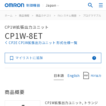
制御機器
Japan
ホーム
>
商品情報
>
商品カテゴリ
>
FAシステム機器
>
プログラマブルコ
CP1W拡張出力ユニット
CP1W-8ET
CP2E CP1W拡張出力ユニット 形式仕様一覧
マイリストに追加
日本語
English
PDF出力
商品概要
CP1W拡張出力ユニット, トランジ