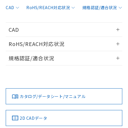
非含有に対応した製品が提供可能な商品で
す。
CAD
RoHS/REACH対応状況
規格認証/適合状況
対応予定：EU RoHS指令（10物質）の非含
ご利用条件
有に対応した製品に切り替える予定のある
商品です。
CAD
対応予定なし：EU RoHS指令（10物質）の
以下の条件をお読みいただき、同意のうえ
非含有に非対応の商品で、対応品を出す予
情報更新：2006/4/1
ご利用ください。
定はありません。
RoHS/REACH対応状況
調査・確認中：EU RoHS指令（10物質）の
本サービスは、当社制御機器事業取扱
ログイン/会員登録いただくと、CADデータをダウンロー
※1 中国RoHS○×表
非含有の対応状況を調査中または確認中の
情報更新：2026/7/29
商品の当社在庫状況および標準価格
規格認証/適合状況
ドすることができます。
商品です。
(税抜)を提供させていただくもので
「○」：最大均質材料含有率が中国RoHSの
非該当品：ライセンス料など無形物で、有
EU RoHS
注意事項・凡例
す。
基準値以下であることを示します。
UL認証
CSA認証
CEマーキング
害物質有無と関係のない商品です。
当社制御機器事業取扱商品の中には、
「×」：最大均質材料含有率が中国RoHSの
仕入先様の事情により、非含有部品として
ログイン/会員登録
本サービスの対象外となる商品もある
Yes
Yes
Yes
基準値を超えていることを示します。
いたものが、含有品と判明した場合などや
当社は、これら貴社製品のうち、外国
対応状況
対応予定月
※1
※2
ことをご了承ください。
「－」：未確認です。当社販売部門へお問
むを得ず変更することがあります。
為替および外国貿易法に定める商品
在庫状況および標準価格照会結果は、
い合わせください。
カタログ/データシート/マニュアル
（以下｢規制貨物等」という）を輸出
対応済み
記載している更新日時点での社内デー
ダウンロードデータをご利用いただく前に、以下を必ずお読
*EU RoHS指令（10物質）：
または国外への提供する場合は、日本
記
タに基づき作成されるものであり、閲
説明
LR型式承認
DNV型式承認
BV型式承認
KR型式承
鉛(Pb) 1000ppm以下、 水銀(Hg) 1000ppm以下、 カド
みください。
*中国RoHS10物質の基準値 (GB/T26572)：
国政府の輸出許可(または役務取引許
（イギリス
（ノルウェー
（フランス
（韓国
号
覧された時点での実際の在庫および標
ミウム(Cd) 100ppm以下、
Pb(鉛) :1000ppm、 Hg(水銀) : 1000ppm、 Cd(カドミウ
ソフトウェアの使用条件
可)を取得するなどの必要な手続きを
六価クロム(Cr(Ⅵ)) 1000ppm以下、ポリ臭化ビフェニル
船舶規格）
船舶規格）
船舶規格）
船舶規格
ム) : 100ppm、
中国 RoHS
準価格とは異なる場合があることをご
注意事項・凡例
2D CADデータ
類(PBB) 1000ppm以下、ポリ臭化ジフェニルエーテル類
Cr(Ⅵ)(六価クロム) : 1000ppm、 PBBs(ポリ臭化ビフェ
とります。
了承ください。
(PBDE) 1000ppm以下、フタル酸ビス(2-エチルヘキシ
○
一定数以上の在庫あり
ニル類) : 1000ppm、 PBDEs(ポリ臭化ジフェニルエーテ
Yes
Yes
Yes
No
当社は規制貨物を破棄する場合は、完
ル) (DEHP)(別名：DOP) 1000ppm以下、フタル酸ブチ