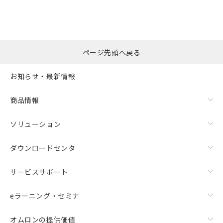
※本証明書は発行日時点で非含有を証明す
用者の範囲」に記載されている法人を
るもので、過去に遡って非含有を証明する
指します。
ものではありません。
また、RoHS指令のフタル酸エステル類４
物質の対応では、対応完了までの期間は出
ページ先頭へ戻る
荷製品に未対応品が混在することから備考
欄に対応日を記載しておりました。
お知らせ・最新情報
既に当社にて対応品への在庫切替を完了
していることから、特段のことがない限
り、2022年1月12日より割愛しておりま
商品情報
す。
ソリューション
ダウンロードセンタ
サービスサポート
eラーニング・セミナ
オムロンの提供価値