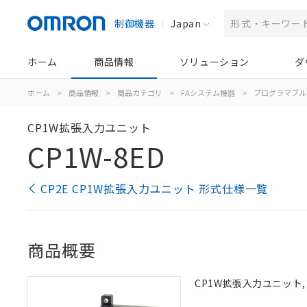
制御機器
Japan
ホーム
商品情報
ソリューション
ダ
ホーム
>
商品情報
>
商品カテゴリ
>
FAシステム機器
>
プログラマブル
CP1W拡張入力ユニット
CP1W-8ED
CP2E CP1W拡張入力ユニット 形式仕様一覧
商品概要
CP1W拡張入力ユニット, 