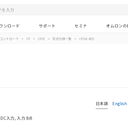
ウンロード
サポート
セミナ
オムロンの
コントローラ
>
CP
>
CP2E
>
形式仕様一覧
>
CP1W-8ED
日本語
English
DC入力, 入力 8点