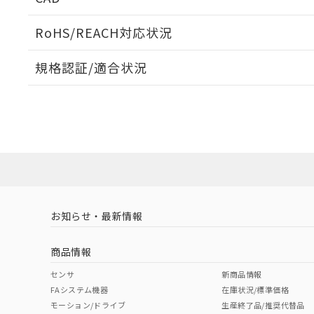
当社販売員に
※2 対応予定月
△
一定数に
当社は、貴社
オムロン制御
また当社は、
※2 環境保護使
RoHS/REACH対応状況
在庫状況およ
部品在庫の切り替
たしません。
－
在庫なし
す。
「ｅ」：有害物質
機器販売
ログイン/会員登録いただくと、CADデータをダウンロ
マイパーツ機
規格認証/適合状況
「10」：通常の
ている必要が
味します。
空
受注生産
EU RoHS
注意事項・凡例
お客様が当ウ
※3 非含有証明
「－」：未確認で
白
UL認証
CSA認証
CEマーキング
が、当社の製
さい。
下記の非含有証明
Yes
Yes
Yes
※当社の共同
対応状況
対応予定月
※1
※2
いる法人を指
EU RoHS指令（
ダウンロードデータをご利用いただく前に、以下を必ずお読
51物質の非含有証
対応済み
ソフトウェアの使用条件
※本証明書は発行
また、RoHS指
LR型式承認
DNV型式承認
BV型式承認
KR
混在することから
（イギリス
（ノルウェー
（フランス
（
お知らせ・最新情報
中国 RoHS
注意事項・凡例
既に当社にて対応
船舶規格）
船舶規格）
船舶規格）
船
り割愛しておりま
商品情報
Yes
Yes
Yes
No
中国 RoHS表
※1 ※2
センサ
新商品情報
FAシステム機器
在庫状況/標準価格
Pb
Hg
Cd
Cr(V
モーション/ドライブ
生産終了品/推奨代替品