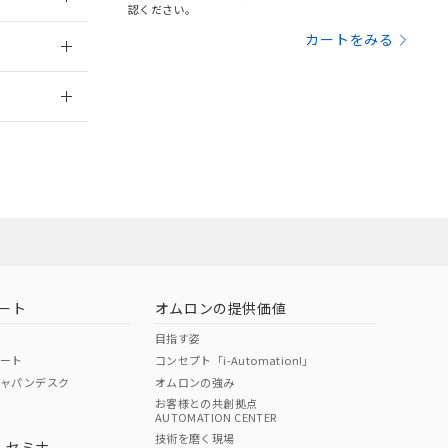
三者に通知します。
認ください。
さい。
合は、取り引きをい
：2006/4/1
カートをみる
ないようお願いしま
のオムロン制御
2026/7/29
バーズにご登録され
及ぼさない年数を意
び当社の共同利用者
ることをご了承くだ
範囲」に記載されて
のではありません。
荷製品に未対応品が
ート
オムロンの提供価値
22年1月12日よ
目指す姿
ポート
コンセプト「i-Automation!」
ジャパンデスク
オムロンの強み
お客様との共創拠点
AUTOMATION CENTER
DIBP
BBP
DEHP
環境保護
技術を磨く現場
・セミナ