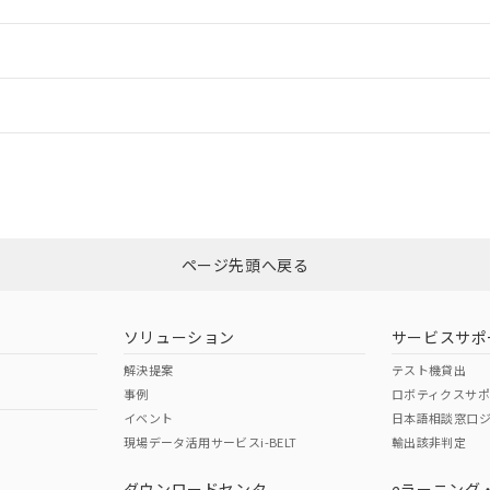
ご相談ください。
は満たないが在庫あり
製品を第三者に販売する場合は、上記1、2および3の内容を当該第
機器販売店や当社販売拠点は「
販売ネットワーク
」をご確認くだ
販売先および販売に係わる関係者が違法に輸出するおそれがある場
用期限
情報更新
び標準価格結果を当社の事前の承諾なく第三者に漏洩または開示し
え状況などにより、予定月が前後することがあります。
(最新の在庫状況については、お客様のお取引先、またはお客様担当
（10物質）のすべてが基準値以下であることを示します。
店・当社販売員にご確認ください)
ードすることができます。
情報更新：
能（部品リスト作成サービス）をご利用いただくには、I-Webメン
使用状況下において有害物質が外部に漏えいし、環境に深刻な影響を
あります。
機種、また在庫状況の情報を公開していない機種
ェブサイト上で当社にご登録された部品リストについて、当社およ
書ダウンロード
す。当社販売部門へお問い合わせください。
CCC認証
電波法
ログイン/会員登録
品・サービスに関するお客様との取引・商談に必要な範囲で利用す
合意する
キャンセル
書をダウンロードすることができます。
利用者とは、
N/A
"個人情報の共同利用に関して"
N/A
の「1.共同利用者の
非含有証明書
※3
します。
10物質）の非含有証明書
みください。
明書（当社基準）
ページ先頭へ戻る
ダウンロードはこちら
日時点で非含有を証明するもので、過去に遡って非含有を証明するも
令のフタル酸エステル類４物質の対応では、対応完了までの期間は出
型式承認
NK型式承認
ABS型式承認
備考欄に対応日を記載しておりました。
韓国
（日本
（アメリカ
ソリューション
サービスサポ
品への在庫切替を完了していることから、特段のことがない限り、20
舶規格）
船舶規格）
船舶規格）
解決提案
テスト機貸出
す。
事例
ロボティクスサ
Yes
Yes
イベント
日本語相談窓口
現場データ活用サービスi-BELT
輸出該非判定
I)
PBBs
PBDEs
DBP
ダウンロードセンタ
eラーニング