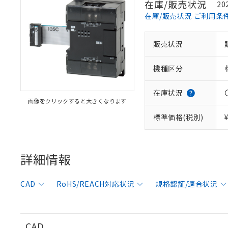
在庫/販売状況
20
在庫/販売状況 ご利用条
販売状況
※1 対応状況
機種区分
対応済み：EU
対応予定：EU R
対応予定なし：EU
在庫状況
画像をクリックすると大きくなります
調査・確認中：EU
ご利用条件
非該当品：ライセ
標準価格(税別)
※1 中国RoHS
仕入先様の事情に
があります。
以下の条件をお読
「○」：最大均質
「×」：最大均質
詳細情報
本サービスは
当社は、これ
*EU RoHS指令（10物
「－」：未確認で
鉛(Pb) 1000ppm以下、
くものです。
う）を輸出ま
記
説明
六価クロム(Cr(Ⅵ)) 1
当社制御機器
などの必要な
フタル酸ビス(2-エチルヘ
号
CAD
RoHS/REACH対応状況
規格認証/適合状況
*中国RoHS10物質の基準値 
ル（DBP） 1000ppm
在庫状況およ
当社は規制貨
Pb(鉛) :1000ppm、 Hg
但し、RoHS指令で産
のであり、閲
ます。
Cr(Ⅵ)(六価クロム) : 
フタル酸エステル類の４
○
一定数以
DBP(フタル酸ジブチル) :
い。
当社は貴社製
DEHP(フタル酸ビス(2-エ
正式な納期状
置等に一切使
CAD