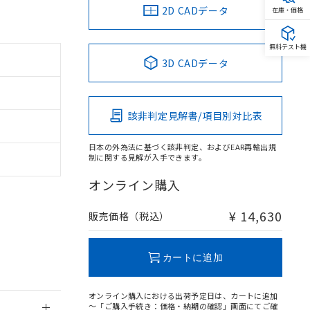
2D CADデータ
在庫・価格
無料テスト機
3D CADデータ
。
商品です。
該非判定見解書/項目別対比表
定はありません。
商品です。
日本の外為法に基づく該非判定、およびEAR再輸出規
制に関する見解が入手できます。
を得ず変更すること
オンライン購入
を提供させていただ
規制貨物等」とい
¥ 14,630
販売価格（税込）
引許可)を取得する
BDE) 1000ppm以下、
をご了承ください。
0ppm以下、フタル酸ジブチ
基づき作成されるも
う必要な手段を講じ
カートに追加
ことをご了承くださ
) : 1000ppm、
 1000ppm、
びにこれらの製造装
オンライン購入における出荷予定日は、カートに追加
ン制御機器販売店・
～「ご購入手続き：価格・納期の確認」画面にてご確