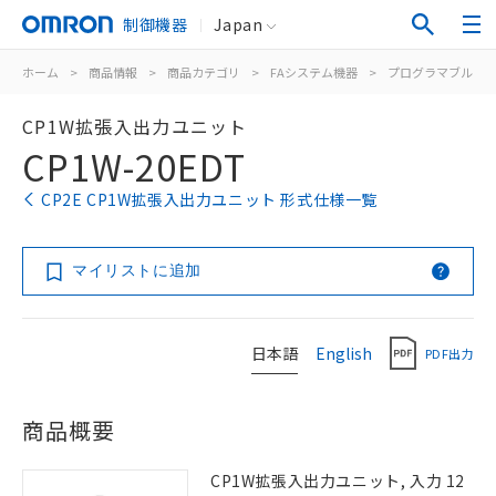
制御機器
Japan
ホーム
>
商品情報
>
商品カテゴリ
>
FAシステム機器
>
プログラマブルコ
CP1W拡張入出力ユニット
CP1W-20EDT
CP2E CP1W拡張入出力ユニット 形式仕様一覧
マイリストに追加
日本語
English
PDF出力
商品概要
CP1W拡張入出力ユニット, 入力 12