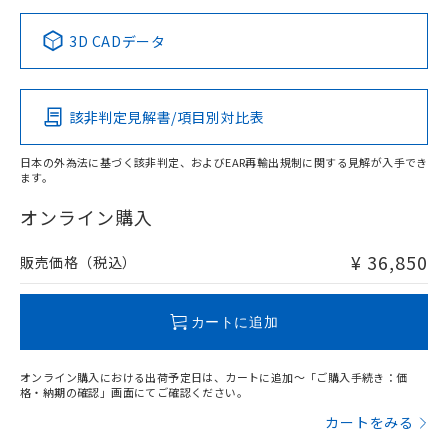
正式な納期状況および標準価格はお客
ル類) : 1000ppm、
ルベンジル（BBP） 1000ppm以下、フタル酸ジブチル
全に破砕するなど、違法に輸出されな
DBP(フタル酸ジブチル) : 1000ppm、 DIBP(フタル酸ジ
様のお取引先、またはお客様担当のオ
中国 RoHS表
※1 ※2
（DBP） 1000ppm以下、フタル酸ジイソブチル
イソブチル) : 1000ppm、 BBP(フタル酸ブチルベンジ
△
一定数には満たないが在庫あり
いよう必要な手段を講じます。
3D CADデータ
ムロン制御機器販売店・当社販売員に
(DIBP) 1000ppm以下
ル) : 1000ppm、
当社は貴社製品を、核兵器、ミサイ
但し、RoHS指令で産業用監視および制御機器に対する
DEHP(フタル酸ビス(2-エチルヘキシル)) : 1000ppm
この製品の規格認証/適合状況ページへ
Pb
ご相談ください。
Hg
Cd
Cr(VI)
適用除外項目は除く。
ル、化学兵器、生物兵器またはその他
－
在庫なし(最新の在庫状況につ
その他の認証はこちらのページからご検索ください
オムロン制御機器販売店や当社販売拠
フタル酸エステル類の４物質については閾値を超える意
武器並びにこれらの製造装置等に一切
いては、お客様のお取引先、ま
図的な使用がないことを確認しています。
点は「
販売ネットワーク
」をご確認
該非判定見解書/項目別対比表
※2 環境保護使用期限
X
使用いたしません。
O
O
O
たはお客様担当のオムロン制御
ください。
当社は、貴社製品を第三者に販売する
機器販売店・当社販売員にご確
在庫状況および標準価格結果を当社の
※2 対応予定月
「ｅ」：有害物質（10物質）のすべてが基
日本の外為法に基づく該非判定、およびEAR再輸出規制に関する見解が入手でき
場合は、上記1、2および3の内容を当
認ください)
事前の承諾なく第三者に漏洩または開
ます。
準値以下であることを示します。
該第三者に通知します。また当社は、
"対応済み"や非含有の記載がされた商品であっても、流通
示しないようお願いします。
部品在庫の切り替え状況などにより、予定
「10」：通常の使用状況下において有害物
販売先および販売に係わる関係者が違
在庫等で未対応品が混在する可能性があります。
マイパーツ機能（部品リスト作成サー
オンライン購入
空
受注生産機種、また在庫状況の
月が前後することがあります。
質が外部に漏えいし、環境に深刻な影響を
法に輸出するおそれがある場合は、取
非含有品が必要な際は、弊社営業部門もしくは販売店へお
ビス）をご利用いただくには、I-Web
白
情報を公開していない機種
及ぼさない年数を意味します。
り引きをいたしません。
問い合わせください。
メンバーズにご登録されている必要が
¥ 36,850
販売価格（税込）
「－」：未確認です。当社販売部門へお問
あります。
い合わせください。
お客様が当ウェブサイト上で当社にご
この製品のRoHS/REACH対応状況ページへ
※3 非含有証明書ダウンロード
登録された部品リストについて、当社
カートに追加
および当社の共同利用者が、当社の製
下記の非含有証明書をダウンロードするこ
品・サービスに関するお客様との取
とができます。
オンライン購入における出荷予定日は、カートに追加～「ご購入手続き：価
合意する
キャンセル
引・商談に必要な範囲で利用すること
格・納期の確認」画面にてご確認ください。
をご了承ください。
EU RoHS指令（10物質）の非含有証明書
カートをみる
※当社の共同利用者とは、
"個人情報
51物質の非含有証明書（当社基準）
の共同利用に関して"
の「1.共同利