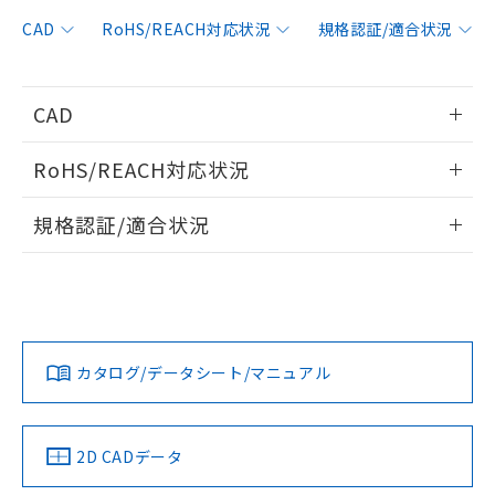
非含有に対応した製品が提供可能な商品で
す。
CAD
RoHS/REACH対応状況
規格認証/適合状況
対応予定：EU RoHS指令（10物質）の非含
ご利用条件
有に対応した製品に切り替える予定のある
商品です。
CAD
対応予定なし：EU RoHS指令（10物質）の
以下の条件をお読みいただき、同意のうえ
非含有に非対応の商品で、対応品を出す予
情報更新：2006/4/1
ご利用ください。
定はありません。
RoHS/REACH対応状況
調査・確認中：EU RoHS指令（10物質）の
本サービスは、当社制御機器事業取扱
ログイン/会員登録いただくと、CADデータをダウンロー
※1 中国RoHS○×表
非含有の対応状況を調査中または確認中の
情報更新：2026/7/29
商品の当社在庫状況および標準価格
規格認証/適合状況
ドすることができます。
商品です。
(税抜)を提供させていただくもので
「○」：最大均質材料含有率が中国RoHSの
非該当品：ライセンス料など無形物で、有
EU RoHS
注意事項・凡例
す。
基準値以下であることを示します。
UL認証
CSA認証
CEマーキング
害物質有無と関係のない商品です。
当社制御機器事業取扱商品の中には、
「×」：最大均質材料含有率が中国RoHSの
仕入先様の事情により、非含有部品として
ログイン/会員登録
本サービスの対象外となる商品もある
Yes
Yes
Yes
基準値を超えていることを示します。
いたものが、含有品と判明した場合などや
当社は、これら貴社製品のうち、外国
対応状況
対応予定月
※1
※2
ことをご了承ください。
「－」：未確認です。当社販売部門へお問
むを得ず変更することがあります。
為替および外国貿易法に定める商品
在庫状況および標準価格照会結果は、
い合わせください。
カタログ/データシート/マニュアル
（以下｢規制貨物等」という）を輸出
対応済み
記載している更新日時点での社内デー
ダウンロードデータをご利用いただく前に、以下を必ずお読
*EU RoHS指令（10物質）：
または国外への提供する場合は、日本
記
タに基づき作成されるものであり、閲
説明
LR型式承認
DNV型式承認
BV型式承認
KR型式承
鉛(Pb) 1000ppm以下、 水銀(Hg) 1000ppm以下、 カド
みください。
*中国RoHS10物質の基準値 (GB/T26572)：
国政府の輸出許可(または役務取引許
（イギリス
（ノルウェー
（フランス
（韓国
号
覧された時点での実際の在庫および標
ミウム(Cd) 100ppm以下、
Pb(鉛) :1000ppm、 Hg(水銀) : 1000ppm、 Cd(カドミウ
ソフトウェアの使用条件
可)を取得するなどの必要な手続きを
六価クロム(Cr(Ⅵ)) 1000ppm以下、ポリ臭化ビフェニル
船舶規格）
船舶規格）
船舶規格）
船舶規格
ム) : 100ppm、
中国 RoHS
準価格とは異なる場合があることをご
注意事項・凡例
2D CADデータ
類(PBB) 1000ppm以下、ポリ臭化ジフェニルエーテル類
Cr(Ⅵ)(六価クロム) : 1000ppm、 PBBs(ポリ臭化ビフェ
とります。
了承ください。
(PBDE) 1000ppm以下、フタル酸ビス(2-エチルヘキシ
○
一定数以上の在庫あり
ニル類) : 1000ppm、 PBDEs(ポリ臭化ジフェニルエーテ
Yes
Yes
Yes
No
当社は規制貨物を破棄する場合は、完
ル) (DEHP)(別名：DOP) 1000ppm以下、フタル酸ブチ