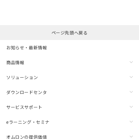
※本証明書は発行日時点で非含有を証明す
用者の範囲」に記載されている法人を
るもので、過去に遡って非含有を証明する
指します。
ものではありません。
また、RoHS指令のフタル酸エステル類４
物質の対応では、対応完了までの期間は出
ページ先頭へ戻る
荷製品に未対応品が混在することから備考
欄に対応日を記載しておりました。
お知らせ・最新情報
既に当社にて対応品への在庫切替を完了
していることから、特段のことがない限
り、2022年1月12日より割愛しておりま
商品情報
す。
ソリューション
ダウンロードセンタ
サービスサポート
eラーニング・セミナ
オムロンの提供価値