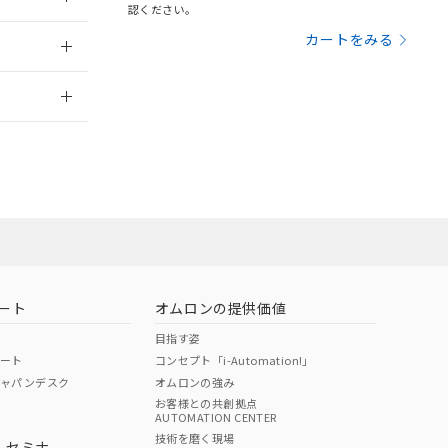
三者に通知します。
認ください。
さい。
合は、取り引きをい
：2006/4/1
カートをみる
ないようお願いしま
のオムロン制御
2026/7/29
バーズにご登録され
及ぼさない年数を意
び当社の共同利用者
ることをご了承くだ
範囲」に記載されて
のではありません。
荷製品に未対応品が
ート
オムロンの提供価値
22年1月12日よ
目指す姿
ポート
コンセプト「i-Automation!」
ジャパンデスク
オムロンの強み
お客様との共創拠点
AUTOMATION CENTER
DIBP
BBP
DEHP
環境保護
技術を磨く現場
・セミナ