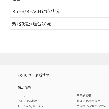
当社販売員に
※2 対応予定月
△
一定数に
当社は、貴社
オムロン制御
また当社は、
※2 環境保護使
RoHS/REACH対応状況
在庫状況およ
部品在庫の切り替
たしません。
－
在庫なし
す。
「ｅ」：有害物質
機器販売
ログイン/会員登録いただくと、CADデータをダウンロ
マイパーツ機
規格認証/適合状況
「10」：通常の
ている必要が
味します。
空
受注生産
EU RoHS
注意事項・凡例
お客様が当ウ
※3 非含有証明
「－」：未確認で
白
UL認証
CSA認証
CEマーキング
が、当社の製
さい。
下記の非含有証明
Yes
Yes
Yes
※当社の共同
対応状況
対応予定月
※1
※2
いる法人を指
EU RoHS指令（
ダウンロードデータをご利用いただく前に、以下を必ずお読
51物質の非含有証
対応済み
ソフトウェアの使用条件
※本証明書は発行
また、RoHS指
LR型式承認
DNV型式承認
BV型式承認
KR
混在することから
（イギリス
（ノルウェー
（フランス
（
お知らせ・最新情報
中国 RoHS
注意事項・凡例
既に当社にて対応
船舶規格）
船舶規格）
船舶規格）
船
り割愛しておりま
商品情報
Yes
Yes
Yes
No
中国 RoHS表
※1 ※2
センサ
新商品情報
FAシステム機器
在庫状況/標準価格
Pb
Hg
Cd
Cr(V
モーション/ドライブ
生産終了品/推奨代替品