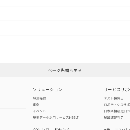
ご相談ください。
は満たないが在庫あり
製品を第三者に販売する場合は、上記1、2および3の内容を当該第
機器販売店や当社販売拠点は「
販売ネットワーク
」をご確認くだ
販売先および販売に係わる関係者が違法に輸出するおそれがある場
用期限
情報更新
び標準価格結果を当社の事前の承諾なく第三者に漏洩または開示し
え状況などにより、予定月が前後することがあります。
(最新の在庫状況については、お客様のお取引先、またはお客様担当
（10物質）のすべてが基準値以下であることを示します。
店・当社販売員にご確認ください)
ードすることができます。
情報更新：
能（部品リスト作成サービス）をご利用いただくには、I-Webメン
使用状況下において有害物質が外部に漏えいし、環境に深刻な影響を
あります。
機種、また在庫状況の情報を公開していない機種
ェブサイト上で当社にご登録された部品リストについて、当社およ
書ダウンロード
す。当社販売部門へお問い合わせください。
CCC認証
電波法
ログイン/会員登録
品・サービスに関するお客様との取引・商談に必要な範囲で利用す
合意する
キャンセル
書をダウンロードすることができます。
利用者とは、
N/A
"個人情報の共同利用に関して"
N/A
の「1.共同利用者の
非含有証明書
※3
します。
10物質）の非含有証明書
みください。
明書（当社基準）
ページ先頭へ戻る
ダウンロードはこちら
日時点で非含有を証明するもので、過去に遡って非含有を証明するも
令のフタル酸エステル類４物質の対応では、対応完了までの期間は出
型式承認
NK型式承認
ABS型式承認
備考欄に対応日を記載しておりました。
韓国
（日本
（アメリカ
ソリューション
サービスサポ
品への在庫切替を完了していることから、特段のことがない限り、20
舶規格）
船舶規格）
船舶規格）
解決提案
テスト機貸出
す。
事例
ロボティクスサ
Yes
Yes
イベント
日本語相談窓口
現場データ活用サービスi-BELT
輸出該非判定
I)
PBBs
PBDEs
DBP
ダウンロードセンタ
eラーニング