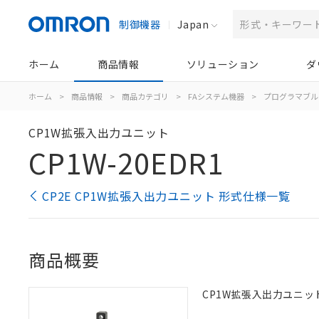
制御機器
Japan
ホーム
商品情報
ソリューション
ダ
ホーム
>
商品情報
>
商品カテゴリ
>
FAシステム機器
>
プログラマブル
CP1W拡張入出力ユニット
CP1W-20EDR1
CP2E CP1W拡張入出力ユニット 形式仕様一覧
商品概要
CP1W拡張入出力ユニット,