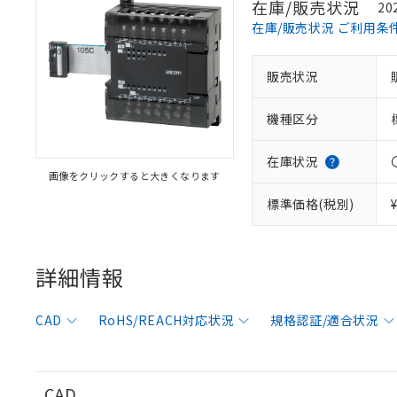
在庫/販売状況
20
在庫/販売状況 ご利用条
販売状況
※1 対応状況
機種区分
対応済み：EU
対応予定：EU R
対応予定なし：EU
在庫状況
画像をクリックすると大きくなります
調査・確認中：EU
ご利用条件
非該当品：ライセ
標準価格(税別)
※1 中国RoHS
仕入先様の事情に
があります。
以下の条件をお読
「○」：最大均質
「×」：最大均質
詳細情報
本サービスは
当社は、これ
*EU RoHS指令（10物
「－」：未確認で
鉛(Pb) 1000ppm以下、
くものです。
う）を輸出ま
記
説明
六価クロム(Cr(Ⅵ)) 1
当社制御機器
などの必要な
フタル酸ビス(2-エチルヘ
号
CAD
RoHS/REACH対応状況
規格認証/適合状況
*中国RoHS10物質の基準値 
ル（DBP） 1000ppm
在庫状況およ
当社は規制貨
Pb(鉛) :1000ppm、 Hg
但し、RoHS指令で産
のであり、閲
ます。
Cr(Ⅵ)(六価クロム) : 
フタル酸エステル類の４
○
一定数以
DBP(フタル酸ジブチル) :
い。
当社は貴社製
DEHP(フタル酸ビス(2-エ
正式な納期状
置等に一切使
CAD