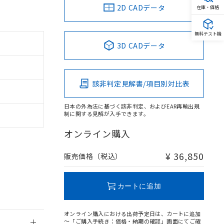
2D CADデータ
在庫・価格
無料テスト機
3D CADデータ
。
商品です。
該非判定見解書/項目別対比表
定はありません。
商品です。
日本の外為法に基づく該非判定、およびEAR再輸出規
制に関する見解が入手できます。
を得ず変更すること
オンライン購入
を提供させていただ
規制貨物等」とい
¥ 36,850
販売価格（税込）
引許可)を取得する
BDE) 1000ppm以下、
をご了承ください。
0ppm以下、フタル酸ジブチ
基づき作成されるも
う必要な手段を講じ
カートに追加
ことをご了承くださ
) : 1000ppm、
 1000ppm、
びにこれらの製造装
オンライン購入における出荷予定日は、カートに追加
ン制御機器販売店・
～「ご購入手続き：価格・納期の確認」画面にてご確