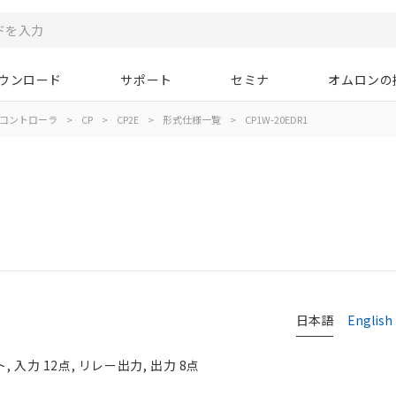
ウンロード
サポート
セミナ
オムロンの
コントローラ
>
CP
>
CP2E
>
形式仕様一覧
>
CP1W-20EDR1
日本語
English
 入力 12点, リレー出力, 出力 8点