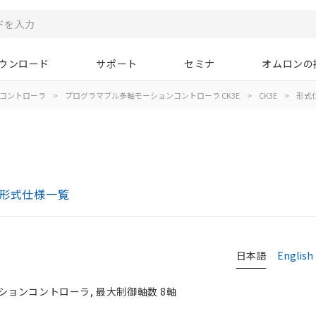
ウンロード
サポート
セミナ
オムロンの
コントローラ
>
プログラマブル多軸モーションコントローラ CK3E
>
CK3E
>
形式
 形式仕様一覧
日本語
English
ョンコントローラ, 最大制御軸数 8軸