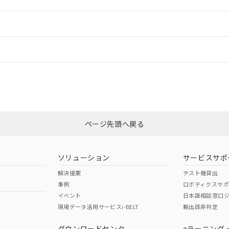
ご相談ください。
は満たないが在庫あり
製品を第三者に販売する場合は、上記1、2および3の内容を当該第
機器販売店や当社販売拠点は「
販売ネットワーク
」をご確認くだ
販売先および販売に係わる関係者が違法に輸出するおそれがある場
用期限
情報更新
び標準価格結果を当社の事前の承諾なく第三者に漏洩または開示し
え状況などにより、予定月が前後することがあります。
(最新の在庫状況については、お客様のお取引先、またはお客様担当
（10物質）のすべてが基準値以下であることを示します。
店・当社販売員にご確認ください)
ードすることができます。
情報更新：
能（部品リスト作成サービス）をご利用いただくには、I-Webメン
使用状況下において有害物質が外部に漏えいし、環境に深刻な影響を
あります。
機種、また在庫状況の情報を公開していない機種
ェブサイト上で当社にご登録された部品リストについて、当社およ
書ダウンロード
す。当社販売部門へお問い合わせください。
CCC認証
電波法
ログイン/会員登録
品・サービスに関するお客様との取引・商談に必要な範囲で利用す
合意する
キャンセル
書をダウンロードすることができます。
利用者とは、
N/A
"個人情報の共同利用に関して"
N/A
の「1.共同利用者の
非含有証明書
※3
します。
10物質）の非含有証明書
みください。
明書（当社基準）
ページ先頭へ戻る
ダウンロードはこちら
日時点で非含有を証明するもので、過去に遡って非含有を証明するも
令のフタル酸エステル類４物質の対応では、対応完了までの期間は出
型式承認
NK型式承認
ABS型式承認
備考欄に対応日を記載しておりました。
韓国
（日本
（アメリカ
ソリューション
サービスサポ
品への在庫切替を完了していることから、特段のことがない限り、20
舶規格）
船舶規格）
船舶規格）
解決提案
テスト機貸出
す。
事例
ロボティクスサ
No
No
イベント
日本語相談窓口
現場データ活用サービスi-BELT
輸出該非判定
I)
PBBs
PBDEs
DBP
ダウンロードセンタ
eラーニング