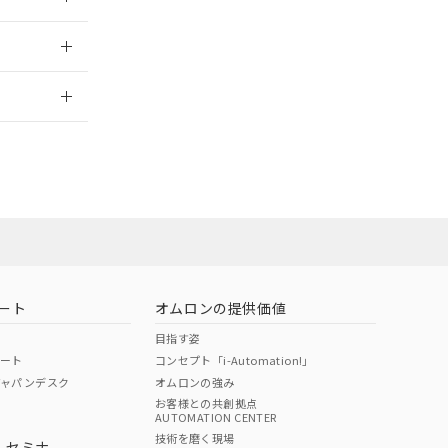
三者に通知します。
さい。
合は、取り引きをい
：2016/8/1
ないようお願いしま
のオムロン制御
2026/7/29
バーズにご登録され
及ぼさない年数を意
び当社の共同利用者
ることをご了承くだ
範囲」に記載されて
のではありません。
荷製品に未対応品が
ート
オムロンの提供価値
22年1月12日よ
目指す姿
ポート
コンセプト「i-Automation!」
ジャパンデスク
オムロンの強み
お客様との共創拠点
AUTOMATION CENTER
DIBP
BBP
DEHP
環境保護
技術を磨く現場
・セミナ