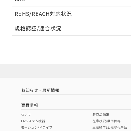
当社販売員に
※2 対応予定月
△
一定数に
当社は、貴社
オムロン制御
また当社は、
※2 環境保護使
RoHS/REACH対応状況
在庫状況およ
部品在庫の切り替
たしません。
－
在庫なし
す。
「ｅ」：有害物質
機器販売
ログイン/会員登録いただくと、CADデータをダウンロ
マイパーツ機
規格認証/適合状況
「10」：通常の
ている必要が
味します。
空
受注生産
EU RoHS
注意事項・凡例
お客様が当ウ
※3 非含有証明
「－」：未確認で
白
UL認証
CSA認証
CEマーキング
が、当社の製
さい。
下記の非含有証明
Yes
Yes
Yes
※当社の共同
対応状況
対応予定月
※1
※2
いる法人を指
EU RoHS指令（
ダウンロードデータをご利用いただく前に、以下を必ずお読
51物質の非含有証
対応済み
ソフトウェアの使用条件
※本証明書は発行
また、RoHS指
LR型式承認
DNV型式承認
BV型式承認
KR
混在することから
（イギリス
（ノルウェー
（フランス
（
お知らせ・最新情報
中国 RoHS
注意事項・凡例
既に当社にて対応
船舶規格）
船舶規格）
船舶規格）
船
り割愛しておりま
商品情報
No
No
No
No
中国 RoHS表
※1 ※2
センサ
新商品情報
FAシステム機器
在庫状況/標準価格
Pb
Hg
Cd
Cr(V
モーション/ドライブ
生産終了品/推奨代替品