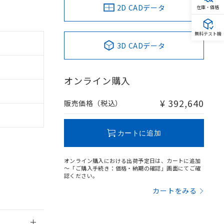
2D CADデータ
在庫・価格
無料テスト機
3D CADデータ
。
オンライン購入
商品です。
定はありません。
商品です。
¥ 392,640
販売価格（税込）
を得ず変更すること
カートに追加
を提供させていただ
規制貨物等」とい
オンライン購入における出荷予定日は、カートに追加
引許可)を取得する
～「ご購入手続き：価格・納期の確認」画面にてご確
BDE) 1000ppm以下、
をご了承ください。
認ください。
0ppm以下、フタル酸ジブチ
基づき作成されるも
う必要な手段を講じ
カートをみる
ことをご了承くださ
) : 1000ppm、
 1000ppm、
びにこれらの製造装
ン制御機器販売店・