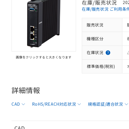
在庫/販売状況
20
在庫/販売状況 ご利用条
販売状況
※1 対応状況
機種区分
対応済み：EU
対応予定：EU R
対応予定なし：EU
在庫状況
画像をクリックすると大きくなります
調査・確認中：EU
ご利用条件
非該当品：ライセ
標準価格(税別)
※1 中国RoHS
仕入先様の事情に
があります。
以下の条件をお読
「○」：最大均質
「×」：最大均質
詳細情報
本サービスは
当社は、これ
*EU RoHS指令（10物
「－」：未確認で
鉛(Pb) 1000ppm以下、
くものです。
う）を輸出ま
記
説明
六価クロム(Cr(Ⅵ)) 1
当社制御機器
などの必要な
フタル酸ビス(2-エチルヘ
号
CAD
RoHS/REACH対応状況
規格認証/適合状況
*中国RoHS10物質の基準値 
ル（DBP） 1000ppm
在庫状況およ
当社は規制貨
Pb(鉛) :1000ppm、 Hg
但し、RoHS指令で産
のであり、閲
ます。
Cr(Ⅵ)(六価クロム) : 
フタル酸エステル類の４
○
一定数以
DBP(フタル酸ジブチル) :
い。
当社は貴社製
DEHP(フタル酸ビス(2-エ
正式な納期状
置等に一切使
CAD