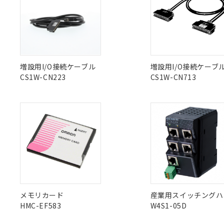
また、RoHS指
混在することから
"対応済み"や非含有の記載がされた商品であっても、流通
既に当社にて対応
非含有品が必要な際は、弊社営業部門もしくは販売店へお
り割愛しておりま
増設用I/O接続ケーブル
増設用I/O接続ケーブ
CS1W-CN223
CS1W-CN713
メモリカード
産業用スイッチングハ
HMC-EF583
W4S1-05D