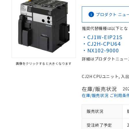
プロダクト ニュース 
推奨代替機種は以下とな
・CJ1W-EIP21S
・CJ2H-CPU64
・NX102-9000
詳細はプロダクトニュー
画像をクリックすると大きくなります
CJ2H CPUユニット, 入
在庫/販売状況
20
在庫/販売状況 ご利用条
販売状況
受注終了予定