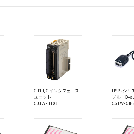
材料含有率が中国RoHSの基準値以下であることを示します。
材料含有率が中国RoHSの基準値を超えていることを示します。
、当社制御機器事業取扱商品の当社在庫状況および標準価格(税抜)
ら貴社製品のうち、外国為替および外国貿易法に定める商品（以下｢
質）：
す。当社販売部門へお問い合わせください。
CCC認証
電波法
 水銀(Hg) 1000ppm以下、 カドミウム(Cd) 100ppm以下、
ログイン/会員登録
たは国外への提供する場合は、日本国政府の輸出許可(または役務取
000ppm以下、ポリ臭化ビフェニル類(PBB) 1000ppm以下、ポリ臭化ジフェニルエーテル類(P
事業取扱商品の中には、本サービスの対象外となる商品もあること
手続きをとります。
キシル) (DEHP)(別名：DOP) 1000ppm以下、フタル酸ブチルベンジル（BBP） 100
(GB/T26572)：
以下、フタル酸ジイソブチル (DIBP) 1000ppm以下
び標準価格照会結果は、記載している更新日時点での社内データに
物を破棄する場合は、完全に破砕するなど、違法に輸出されないよ
N/A
N/A
非含有証明書
※3
(水銀) : 1000ppm、 Cd(カドミウム) : 100ppm、
業用監視および制御機器に対する適用除外項目は除く。
覧された時点での実際の在庫および標準価格とは異なる場合がある
1000ppm、 PBBs(ポリ臭化ビフェニル類) : 1000ppm、 PBDEs(ポリ臭化ジフェニルエーテル類
物質については閾値を超える意図的な使用がないことを確認しています。
みください。
上の在庫あり
 1000ppm、 DIBP(フタル酸ジイソブチル) : 1000ppm、 BBP(フタル酸ブチルベンジル) :
品を、核兵器、ミサイル、化学兵器、生物兵器またはその他武器並
ダウンロードはこちら
チルヘキシル)) : 1000ppm
況および標準価格はお客様のお取引先、またはお客様担当のオムロ
用いたしません。
ご相談ください。
は満たないが在庫あり
製品を第三者に販売する場合は、上記1、2および3の内容を当該第
型式承認
NK型式承認
ABS型式承認
機器販売店や当社販売拠点は「
販売ネットワーク
」をご確認くだ
販売先および販売に係わる関係者が違法に輸出するおそれがある場
用期限
韓国
（日本
（アメリカ
び標準価格結果を当社の事前の承諾なく第三者に漏洩または開示し
え状況などにより、予定月が前後することがあります。
舶規格）
船舶規格）
船舶規格）
(最新の在庫状況については、お客様のお取引先、またはお客様担当
（10物質）のすべてが基準値以下であることを示します。
店・当社販売員にご確認ください)
能（部品リスト作成サービス）をご利用いただくには、I-Webメン
使用状況下において有害物質が外部に漏えいし、環境に深刻な影響を
Yes
Yes
あります。
機種、また在庫状況の情報を公開していない機種
ェブサイト上で当社にご登録された部品リストについて、当社およ
ユ
CJ1 I/Oインタフェース
USB-シ
書ダウンロード
す。当社販売部門へお問い合わせください。
品・サービスに関するお客様との取引・商談に必要な範囲で利用す
ユニット
ブル（D-s
合意する
キャンセル
I)
PBBs
PBDEs
DBP
CJ1W-II101
CS1W-CIF
書をダウンロードすることができます。
この製品の規格認証/適合
利用者とは、
"個人情報の共同利用に関して"
の「1.共同利用者の
その他の認証はこちらのページからご
します。
10物質）の非含有証明書
O
O
O
明書（当社基準）
日時点で非含有を証明するもので、過去に遡って非含有を証明するも