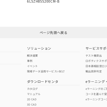
6LSZH8SS200CM-B
ページ先頭へ戻る
ソリューション
サービスサポ
解決提案
テスト機貸出
事例
ロボティクスサ
イベント
日本語相談窓口
現場データ活用サービスi-BELT
輸出該非判定
ダウンロードセンタ
eラーニング
カタログ
eラーニングのご
マニュアル
コースを選んで受
2D CAD
eラーニングコー
3D CAD