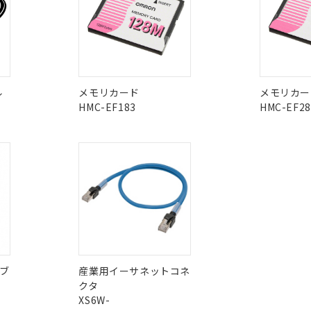
令のフタル酸エステル類４物質の対応では、対応完了までの期間は出
備考欄に対応日を記載しておりました。
在庫等で未対応品が混在する可能性があります。
品への在庫切替を完了していることから、特段のことがない限り、20
問い合わせください。
す。
この製品のRoHS/REACH対応
ル
メモリカード
メモリカー
HMC-EF183
HMC-EF28
ブ
産業用イーサネットコネ
クタ
XS6W-