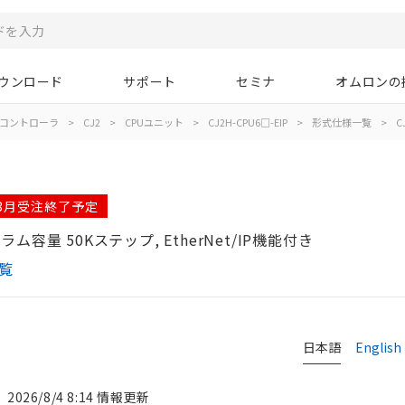
ウンロード
サポート
セミナ
オムロンの
コントローラ
>
CJ2
>
CPUユニット
>
CJ2H-CPU6□-EIP
>
形式仕様一覧
>
C
03月受注終了予定
ラム容量 50Kステップ, EtherNet/IP機能付き
一覧
日本語
English
2026/8/4 8:14 情報更新