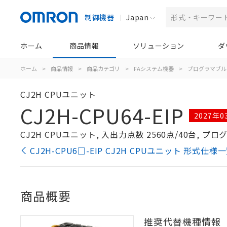
制御機器
Japan
ホーム
商品情報
ソリューション
ダ
ホーム
>
商品情報
>
商品カテゴリ
>
FAシステム機器
>
プログラマブル
CJ2H CPUユニット
CJ2H-CPU64-EIP
2027年
CJ2H CPUユニット, 入出力点数 2560点/40台, プログ
CJ2H-CPU6□-EIP CJ2H CPUユニット 形式仕様
商品概要
推奨代替機種情報