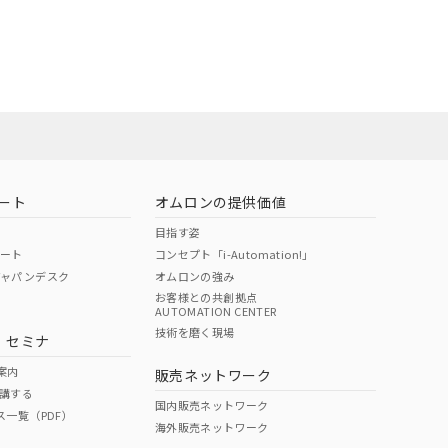
ート
オムロンの提供価値
目指す姿
ポート
コンセプト「i-Automation!」
ジャパンデスク
オムロンの強み
お客様との共創拠点
AUTOMATION CENTER
技術を磨く現場
・セミナ
案内
販売ネットワーク
講する
国内販売ネットワーク
ス一覧（PDF）
海外販売ネットワーク