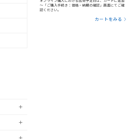
オンライン購入における出荷予定日は、カートに追加
～「ご購入手続き：価格・納期の確認」画面にてご確
認ください。
カートをみる
。
商品です。
定はありません。
商品です。
：2006/4/1
を得ず変更すること
2026/7/29