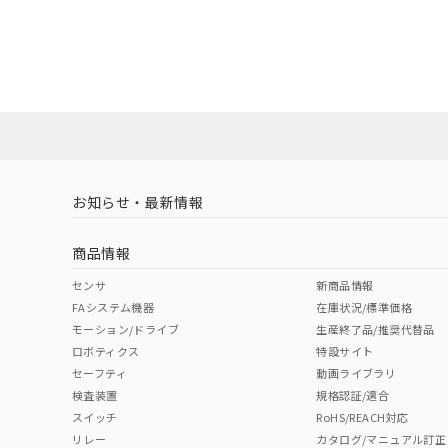
お知らせ・最新情報
商品情報
センサ
新商品情報
FAシステム機器
在庫状況/標準価格
モーション/ドライブ
生産終了品/推奨代替品
ロボティクス
特設サイト
セーフティ
動画ライブラリ
検査装置
規格認証/適合
スイッチ
RoHS/REACH対応
リレー
カタログ/マニュアル訂正