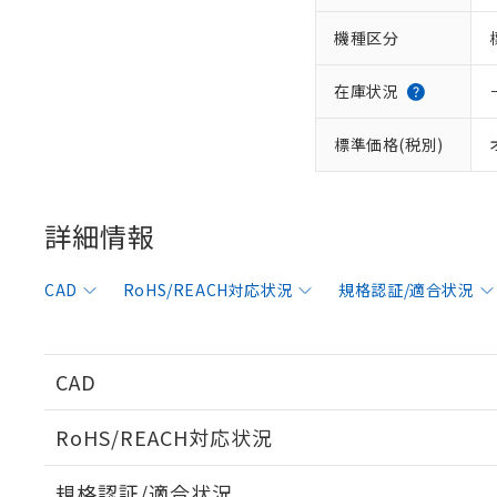
機種区分
在庫状況
標準価格(税別)
詳細情報
CAD
RoHS/REACH対応状況
規格認証/適合状況
※1 対応状況
対応済み：EU
対応予定：EU R
CAD
対応予定なし：EU
調査・確認中：EU
ご利用条件
RoHS/REACH対応状況
非該当品：ライセ
※1 中国RoHS
仕入先様の事情に
ログイン/会員登録いただくと、CADデータをダウンロ
があります。
以下の条件をお読
規格認証/適合状況