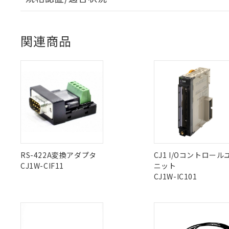
「○」：最大均質
「×」：最大均質
EU RoHS
注意事項・凡例
本サービスは
当社は、これ
*EU RoHS指令（10物
「－」：未確認で
UL認証
CSA認証
CEマーキング
鉛(Pb) 1000ppm以下、
くものです。
う）を輸出ま
記
説明
六価クロム(Cr(Ⅵ)) 1
当社制御機器
関連商品
などの必要な
フタル酸ビス(2-エチルヘ
号
*中国RoHS10物質の基準値 
ル（DBP） 1000ppm
在庫状況およ
Yes
Yes
Yes
当社は規制貨
対応状況
対応予定月
※1
※2
Pb(鉛) :1000ppm、 Hg
但し、RoHS指令で産
のであり、閲
ます。
Cr(Ⅵ)(六価クロム) : 
フタル酸エステル類の４
ダウンロードデータをご利用いただく前に、以下を必ずお読
○
一定数以
DBP(フタル酸ジブチル) :
い。
当社は貴社製
対応済み
DEHP(フタル酸ビス(2-エ
ソフトウェアの使用条件
正式な納期状
置等に一切使
当社販売員に
※2 対応予定月
△
一定数に
当社は、貴社
LR型式承認
DNV型式承認
BV型式承認
KR
オムロン制御
また当社は、
※2 環境保護使
（イギリス
（ノルウェー
（フランス
（
中国 RoHS
注意事項・凡例
在庫状況およ
部品在庫の切り替
たしません。
船舶規格）
船舶規格）
船舶規格）
船
－
在庫なし
す。
「ｅ」：有害物質
機器販売
マイパーツ機
「10」：通常の
Yes
Yes
Yes
Yes
ている必要が
中国 RoHS表
味します。
※1 ※2
空
受注生産
お客様が当ウ
RS-422A変換アダプタ
CJ1 I/Oコントロール
※3 非含有証明
「－」：未確認で
白
が、当社の製
CJ1W-CIF11
ニット
Pb
Hg
Cd
Cr(V
さい。
CJ1W-IC101
下記の非含有証明
※当社の共同
いる法人を指
EU RoHS指令（
X
O
O
O
51物質の非含有証
※本証明書は発行