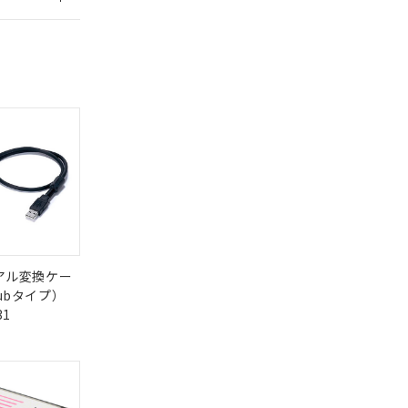
を提供させていただ
規制貨物等」とい
引許可)を取得する
BDE) 1000ppm以下、
をご了承ください。
0ppm以下、フタル酸ジブチ
基づき作成されるも
う必要な手段を講じ
ことをご了承くださ
) : 1000ppm、
 1000ppm、
びにこれらの製造装
ン制御機器販売店・
三者に通知します。
さい。
合は、取り引きをい
ないようお願いしま
のオムロン制御
バーズにご登録され
及ぼさない年数を意
び当社の共同利用者
リアル変換ケー
ることをご了承くだ
ubタイプ）
DIBP
BBP
DEHP
環境保護
31
状況ページへ
使用期限
範囲」に記載されて
検索ください
O
O
O
10
のではありません。