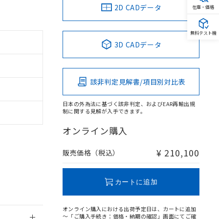
2D CADデータ
在庫・価格
無料テスト機
3D CADデータ
。
商品です。
該非判定見解書/項目別対比表
定はありません。
商品です。
日本の外為法に基づく該非判定、およびEAR再輸出規
制に関する見解が入手できます。
を得ず変更すること
オンライン購入
を提供させていただ
規制貨物等」とい
¥ 210,100
販売価格（税込）
引許可)を取得する
BDE) 1000ppm以下、
をご了承ください。
0ppm以下、フタル酸ジブチ
基づき作成されるも
う必要な手段を講じ
カートに追加
ことをご了承くださ
) : 1000ppm、
 1000ppm、
びにこれらの製造装
オンライン購入における出荷予定日は、カートに追加
ン制御機器販売店・
～「ご購入手続き：価格・納期の確認」画面にてご確