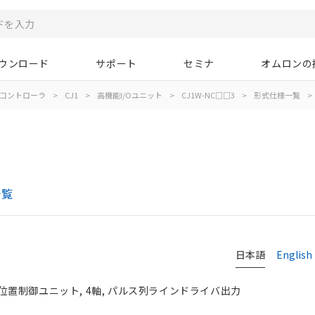
ウンロード
サポート
セミナ
オムロンの
コントローラ
>
CJ1
>
高機能I/Oユニット
>
CJ1W-NC□□3
>
形式仕様一覧
>
一覧
日本語
English
ト, 位置制御ユニット, 4軸, パルス列ラインドライバ出力