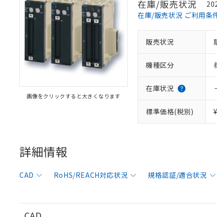
在庫/販売状況
20
在庫/販売状況 ご利用条
販売状況
※1 対応状況
機種区分
対応済み：EU
対応予定：EU R
対応予定なし：EU
在庫状況
画像をクリックすると大きくなります
調査・確認中：EU
ご利用条件
非該当品：ライセ
標準価格(税別)
※1 中国RoHS
仕入先様の事情に
があります。
以下の条件をお読
「○」：最大均質
「×」：最大均質
詳細情報
本サービスは
当社は、これ
*EU RoHS指令（10物
「－」：未確認で
鉛(Pb) 1000ppm以下、
くものです。
う）を輸出ま
記
説明
六価クロム(Cr(Ⅵ)) 1
当社制御機器
などの必要な
フタル酸ビス(2-エチルヘ
号
CAD
RoHS/REACH対応状況
規格認証/適合状況
*中国RoHS10物質の基準値 
ル（DBP） 1000ppm
在庫状況およ
当社は規制貨
Pb(鉛) :1000ppm、 Hg
但し、RoHS指令で産
のであり、閲
ます。
Cr(Ⅵ)(六価クロム) : 
フタル酸エステル類の４
○
一定数以
DBP(フタル酸ジブチル) :
い。
当社は貴社製
DEHP(フタル酸ビス(2-エ
正式な納期状
置等に一切使
CAD