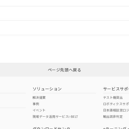
ご相談ください。
は満たないが在庫あり
製品を第三者に販売する場合は、上記1、2および3の内容を当該第
機器販売店や当社販売拠点は「
販売ネットワーク
」をご確認くだ
販売先および販売に係わる関係者が違法に輸出するおそれがある場
用期限
情報更新
び標準価格結果を当社の事前の承諾なく第三者に漏洩または開示し
え状況などにより、予定月が前後することがあります。
(最新の在庫状況については、お客様のお取引先、またはお客様担当
（10物質）のすべてが基準値以下であることを示します。
店・当社販売員にご確認ください)
ードすることができます。
情報更新：
能（部品リスト作成サービス）をご利用いただくには、I-Webメン
使用状況下において有害物質が外部に漏えいし、環境に深刻な影響を
あります。
機種、また在庫状況の情報を公開していない機種
ェブサイト上で当社にご登録された部品リストについて、当社およ
書ダウンロード
す。当社販売部門へお問い合わせください。
CCC認証
電波法
ログイン/会員登録
品・サービスに関するお客様との取引・商談に必要な範囲で利用す
合意する
キャンセル
書をダウンロードすることができます。
利用者とは、
N/A
"個人情報の共同利用に関して"
N/A
の「1.共同利用者の
非含有証明書
※3
します。
10物質）の非含有証明書
みください。
明書（当社基準）
ページ先頭へ戻る
ダウンロードはこちら
日時点で非含有を証明するもので、過去に遡って非含有を証明するも
令のフタル酸エステル類４物質の対応では、対応完了までの期間は出
型式承認
NK型式承認
ABS型式承認
備考欄に対応日を記載しておりました。
韓国
（日本
（アメリカ
ソリューション
サービスサポ
品への在庫切替を完了していることから、特段のことがない限り、20
舶規格）
船舶規格）
船舶規格）
解決提案
テスト機貸出
す。
事例
ロボティクスサ
No
No
イベント
日本語相談窓口
現場データ活用サービスi-BELT
輸出該非判定
I)
PBBs
PBDEs
DBP
ダウンロードセンタ
eラーニング