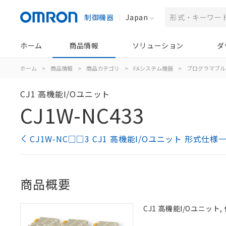
制御機器
Japan
ホーム
商品情報
ソリューション
ダ
ホーム
>
商品情報
>
商品カテゴリ
>
FAシステム機器
>
プログラマブル
CJ1 高機能I/Oユニット
CJ1W-NC433
CJ1W-NC□□3 CJ1 高機能I/Oユニット 形式仕様
商品概要
CJ1 高機能I/Oユニッ