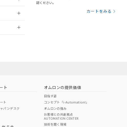
三者に通知します。
認ください。
さい。
合は、取り引きをい
：2006/4/1
カートをみる
ないようお願いしま
のオムロン制御
2026/7/29
バーズにご登録され
及ぼさない年数を意
び当社の共同利用者
ることをご了承くだ
範囲」に記載されて
のではありません。
荷製品に未対応品が
ート
オムロンの提供価値
22年1月12日よ
目指す姿
ポート
コンセプト「i-Automation!」
ジャパンデスク
オムロンの強み
お客様との共創拠点
AUTOMATION CENTER
DIBP
BBP
DEHP
環境保護
技術を磨く現場
・セミナ