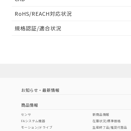
当社販売員に
※2 対応予定月
△
一定数に
当社は、貴社
オムロン制御
また当社は、
※2 環境保護使
RoHS/REACH対応状況
在庫状況およ
部品在庫の切り替
たしません。
－
在庫なし
す。
「ｅ」：有害物質
機器販売
ログイン/会員登録いただくと、CADデータをダウンロ
マイパーツ機
規格認証/適合状況
「10」：通常の
ている必要が
味します。
空
受注生産
EU RoHS
注意事項・凡例
お客様が当ウ
※3 非含有証明
「－」：未確認で
白
UL認証
CSA認証
CEマーキング
が、当社の製
さい。
下記の非含有証明
Yes
Yes
Yes
※当社の共同
対応状況
対応予定月
※1
※2
いる法人を指
EU RoHS指令（
ダウンロードデータをご利用いただく前に、以下を必ずお読
51物質の非含有証
対応済み
ソフトウェアの使用条件
※本証明書は発行
また、RoHS指
LR型式承認
DNV型式承認
BV型式承認
KR
混在することから
（イギリス
（ノルウェー
（フランス
（
お知らせ・最新情報
中国 RoHS
注意事項・凡例
既に当社にて対応
船舶規格）
船舶規格）
船舶規格）
船
り割愛しておりま
商品情報
No
No
No
No
中国 RoHS表
※1 ※2
センサ
新商品情報
FAシステム機器
在庫状況/標準価格
Pb
Hg
Cd
Cr(V
モーション/ドライブ
生産終了品/推奨代替品