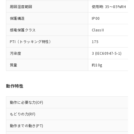
（以下｢規制貨物等」という）を輸出
記載している更新日時点での社内デー
*EU RoHS指令（10物質）：
周囲湿度範囲
使用時: 35～85%RH
または国外への提供する場合は、日本
記
タに基づき作成されるものであり、閲
説明
鉛(Pb) 1000ppm以下、 水銀(Hg) 1000ppm以下、 カド
*中国RoHS10物質の基準値 (GB/T26572)：
国政府の輸出許可(または役務取引許
号
覧された時点での実際の在庫および標
ミウム(Cd) 100ppm以下、
Pb(鉛) :1000ppm、 Hg(水銀) : 1000ppm、 Cd(カドミウ
保護構造
IP00
可)を取得するなどの必要な手続きを
六価クロム(Cr(Ⅵ)) 1000ppm以下、ポリ臭化ビフェニル
ム) : 100ppm、
準価格とは異なる場合があることをご
類(PBB) 1000ppm以下、ポリ臭化ジフェニルエーテル類
Cr(Ⅵ)(六価クロム) : 1000ppm、 PBBs(ポリ臭化ビフェ
とります。
了承ください。
(PBDE) 1000ppm以下、フタル酸ビス(2-エチルヘキシ
○
一定数以上の在庫あり
ニル類) : 1000ppm、 PBDEs(ポリ臭化ジフェニルエーテ
感電保護クラス
Class II
当社は規制貨物を破棄する場合は、完
ル) (DEHP)(別名：DOP) 1000ppm以下、フタル酸ブチ
正式な納期状況および標準価格はお客
ル類) : 1000ppm、
ルベンジル（BBP） 1000ppm以下、フタル酸ジブチル
全に破砕するなど、違法に輸出されな
DBP(フタル酸ジブチル) : 1000ppm、 DIBP(フタル酸ジ
様のお取引先、またはお客様担当のオ
PTI（トラッキング特性）
175
（DBP） 1000ppm以下、フタル酸ジイソブチル
イソブチル) : 1000ppm、 BBP(フタル酸ブチルベンジ
△
一定数には満たないが在庫あり
いよう必要な手段を講じます。
ムロン制御機器販売店・当社販売員に
(DIBP) 1000ppm以下
ル) : 1000ppm、
当社は貴社製品を、核兵器、ミサイ
但し、RoHS指令で産業用監視および制御機器に対する
DEHP(フタル酸ビス(2-エチルヘキシル)) : 1000ppm
ご相談ください。
汚染度
3 (IEC60947-5-1)
適用除外項目は除く。
ル、化学兵器、生物兵器またはその他
－
在庫なし(最新の在庫状況につ
オムロン制御機器販売店や当社販売拠
フタル酸エステル類の４物質については閾値を超える意
武器並びにこれらの製造装置等に一切
いては、お客様のお取引先、ま
図的な使用がないことを確認しています。
質量
約10g
点は「
販売ネットワーク
」をご確認
※2 環境保護使用期限
使用いたしません。
たはお客様担当のオムロン制御
ください。
当社は、貴社製品を第三者に販売する
機器販売店・当社販売員にご確
在庫状況および標準価格結果を当社の
※2 対応予定月
「ｅ」：有害物質（10物質）のすべてが基
場合は、上記1、2および3の内容を当
認ください)
事前の承諾なく第三者に漏洩または開
動作特性
準値以下であることを示します。
該第三者に通知します。また当社は、
示しないようお願いします。
部品在庫の切り替え状況などにより、予定
「10」：通常の使用状況下において有害物
販売先および販売に係わる関係者が違
マイパーツ機能（部品リスト作成サー
空
受注生産機種、また在庫状況の
月が前後することがあります。
質が外部に漏えいし、環境に深刻な影響を
法に輸出するおそれがある場合は、取
動作に必要な力(OF)
ビス）をご利用いただくには、I-Web
白
情報を公開していない機種
及ぼさない年数を意味します。
り引きをいたしません。
メンバーズにご登録されている必要が
「－」：未確認です。当社販売部門へお問
もどりの力(RF)
あります。
い合わせください。
お客様が当ウェブサイト上で当社にご
※3 非含有証明書ダウンロード
動作までの動き(PT)
登録された部品リストについて、当社