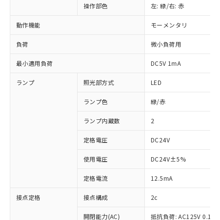
操作部色
左: 緑/右: 赤
動作機能
モーメンタリ
負荷
微小負荷用
最小適用負荷
DC5V 1mA
ランプ
照光部方式
LED
ランプ色
緑/赤
ランプ内蔵数
2
定格電圧
DC24V
使用電圧
DC24V±5%
定格電流
12.5mA
接点定格
接点構成
2c
開閉能力(AC)
抵抗負荷: AC125V 0.1A