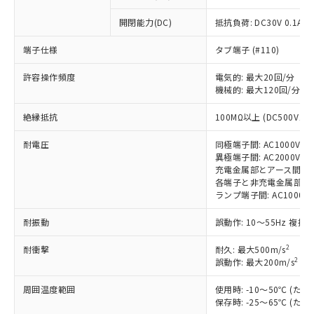
開閉能力(DC)
抵抗負荷: DC30V 0.1A
※1 対応状況
端子仕様
タブ端子 (#110)
対応済み：EU RoHS指令（10物質）の
許容操作頻度
非含有に対応した製品が提供可能な商品で
電気的: 最大20回/分
機械的: 最大120回/分
す。
対応予定：EU RoHS指令（10物質）の非含
ご利用条件
絶縁抵抗
100MΩ以上 (DC500Vメガ
有に対応した製品に切り替える予定のある
商品です。
耐電圧
同極端子間: AC1000V 50/
対応予定なし：EU RoHS指令（10物質）の
異極端子間: AC2000V 50/
以下の条件をお読みいただき、同意のうえ
非含有に非対応の商品で、対応品を出す予
充電金属部とアース間: AC20
ご利用ください。
定はありません。
各端子と非充電金属部間: AC2
調査・確認中：EU RoHS指令（10物質）の
ランプ端子間: AC1000V 
本サービスは、当社制御機器事業取扱
※1 中国RoHS○×表
非含有の対応状況を調査中または確認中の
商品の当社在庫状況および標準価格
耐振動
誤動作: 10～55Hz 複振幅
商品です。
(税抜)を提供させていただくもので
「○」：最大均質材料含有率が中国RoHSの
非該当品：ライセンス料など無形物で、有
す。
2
耐衝撃
耐久: 最大500m/s
基準値以下であることを示します。
害物質有無と関係のない商品です。
当社制御機器事業取扱商品の中には、
2
誤動作: 最大200m/s
(誤
「×」：最大均質材料含有率が中国RoHSの
仕入先様の事情により、非含有部品として
本サービスの対象外となる商品もある
基準値を超えていることを示します。
いたものが、含有品と判明した場合などや
当社は、これら貴社製品のうち、外国
周囲温度範囲
使用時: -10～50℃ (
ことをご了承ください。
「－」：未確認です。当社販売部門へお問
むを得ず変更することがあります。
為替および外国貿易法に定める商品
保存時: -25～65℃ (
在庫状況および標準価格照会結果は、
い合わせください。