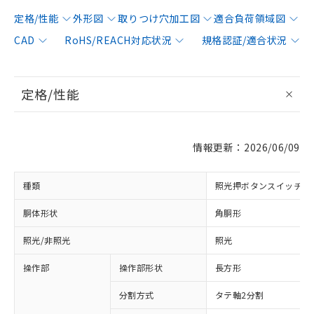
定格/性能
外形図
取りつけ穴加工図
適合負荷領域図
CAD
RoHS/REACH対応状況
規格認証/適合状況
定格/性能
情報更新：2026/06/09
種類
照光押ボタンスイッチ
胴体形状
角胴形
照光/非照光
照光
操作部
操作部形状
長方形
分割方式
タテ軸2分割