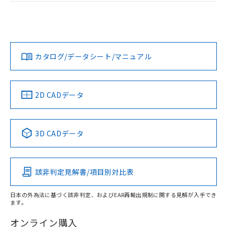
ログイン/会員登録
EU RoHS
注意事項・凡例
A3SJ-90G3-24EGRについての規格認証/適合状況について
は、「カスタマーサポートセンタ お客様相談室」または貴社
担当オムロン営業員または販売店にお問い合わせください。
対応状況
対応予定月
※1
※2
ダウンロードデータをご利用いただく前に、以下を必ずお読
みください。
お問い合わせ
カタログ/データシート/マニュアル
対応済み
ソフトウェアの使用条件
中国 RoHS
注意事項・凡例
2D CADデータ
中国 RoHS表
※1 ※2
3D CADデータ
Pb
Hg
Cd
Cr(VI)
該非判定見解書/項目別対比表
X
O
O
O
日本の外為法に基づく該非判定、およびEAR再輸出規制に関する見解が入手でき
ます。
"対応済み"や非含有の記載がされた商品であっても、流通
在庫等で未対応品が混在する可能性があります。
オンライン購入