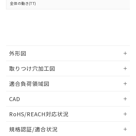
および当社の共同利用者が、当社の製
全体の動き(TT)
下記の非含有証明書をダウンロードするこ
品・サービスに関するお客様との取
とができます。
合意する
キャンセル
引・商談に必要な範囲で利用すること
をご了承ください。
EU RoHS指令（10物質）の非含有証明書
※当社の共同利用者とは、
"個人情報
51物質の非含有証明書（当社基準）
の共同利用に関して"
の「1.共同利
※本証明書は発行日時点で非含有を証明す
用者の範囲」に記載されている法人を
るもので、過去に遡って非含有を証明する
指します。
ものではありません。
外形図
また、RoHS指令のフタル酸エステル類４
物質の対応では、対応完了までの期間は出
情報更新：2026/06/09
取りつけ穴加工図
荷製品に未対応品が混在することから備考
欄に対応日を記載しておりました。
情報更新：2026/06/09
既に当社にて対応品への在庫切替を完了
適合負荷領域図
していることから、特段のことがない限
り、2022年1月12日より割愛しておりま
情報更新：2026/06/09
CAD
す。
ログイン/会員登録いただくと、CADデータをダウンロー
RoHS/REACH対応状況
ドすることができます。
情報更新：2026/7/29
規格認証/適合状況