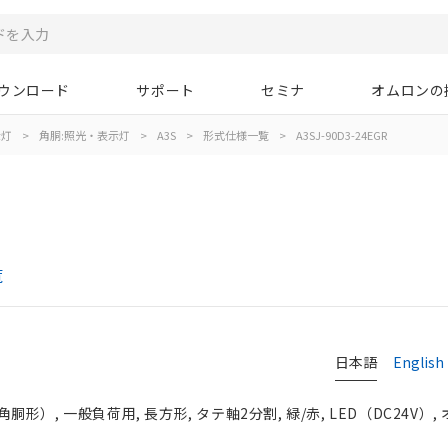
ウンロード
サポート
セミナ
オムロンの
示灯
>
角胴:照光・表示灯
>
A3S
>
形式仕様一覧
>
A3SJ-90D3-24EGR
覧
日本語
English
）, 一般負荷用, 長方形, タテ軸2分割, 緑/赤, LED（DC24V）,