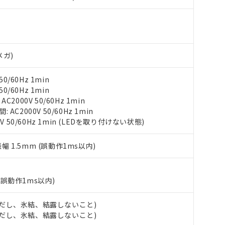
況および標準価格はお客様のお取引先、またはお客様担当のオムロ
用いたしません。
ご相談ください。
は満たないが在庫あり
製品を第三者に販売する場合は、上記1、2および3の内容を当該第
機器販売店や当社販売拠点は「
販売ネットワーク
」をご確認くだ
販売先および販売に係わる関係者が違法に輸出するおそれがある場
用期限
び標準価格結果を当社の事前の承諾なく第三者に漏洩または開示し
え状況などにより、予定月が前後することがあります。
(最新の在庫状況については、お客様のお取引先、またはお客様担当
（10物質）のすべてが基準値以下であることを示します。
店・当社販売員にご確認ください)
能（部品リスト作成サービス）をご利用いただくには、I-Webメン
メガ)
使用状況下において有害物質が外部に漏えいし、環境に深刻な影響を
あります。
機種、また在庫状況の情報を公開していない機種
ェブサイト上で当社にご登録された部品リストについて、当社およ
書ダウンロード
す。当社販売部門へお問い合わせください。
0/60Hz 1min
品・サービスに関するお客様との取引・商談に必要な範囲で利用す
0/60Hz 1min
合意する
キャンセル
書をダウンロードすることができます。
2000V 50/60Hz 1min
利用者とは、
"個人情報の共同利用に関して"
の「1.共同利用者の
C2000V 50/60Hz 1min
します。
10物質）の非含有証明書
V 50/60Hz 1min (LEDを取り付けない状態)
明書（当社基準）
日時点で非含有を証明するもので、過去に遡って非含有を証明するも
振幅 1.5mm (誤動作1ms以内)
令のフタル酸エステル類４物質の対応では、対応完了までの期間は出
備考欄に対応日を記載しておりました。
品への在庫切替を完了していることから、特段のことがない限り、20
(誤動作1ms以内)
す。
 (ただし、氷結、結露しないこと)
 (ただし、氷結、結露しないこと)