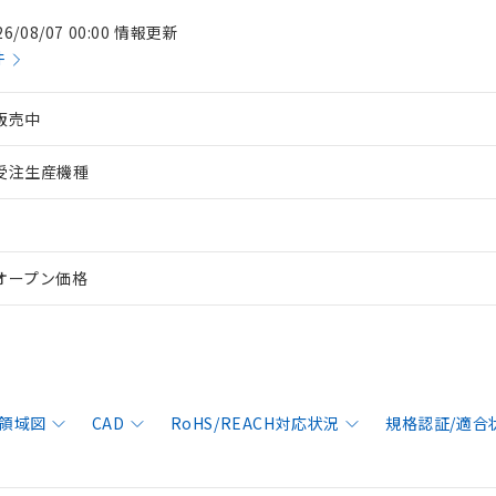
26/08/07 00:00 情報更新
件
販売中
受注生産機種
オープン価格
領域図
CAD
RoHS/REACH対応状況
規格認証/適合