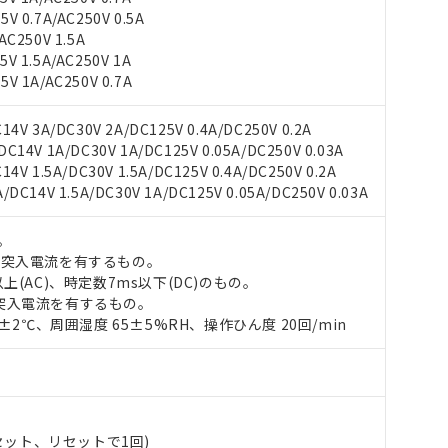
 0.7A/AC250V 0.5A
C250V 1.5A
V 1.5A/AC250V 1A
V 1A/AC250V 0.7A
4V 3A/DC30V 2A/DC125V 0.4A/DC250V 0.2A
14V 1A/DC30V 1A/DC125V 0.05A/DC250V 0.03A
 RoHS指令（10物質）の非含有に対応した製品が提供可能な商品です
V 1.5A/DC30V 1.5A/DC125V 0.4A/DC250V 0.2A
oHS指令（10物質）の非含有に対応した製品に切り替える予定のある
DC14V 1.5A/DC30V 1A/DC125V 0.05A/DC250V 0.03A
 RoHS指令（10物質）の非含有に非対応の商品で、対応品を出す予
 RoHS指令（10物質）の非含有の対応状況を調査中または確認中の
。
ンス料など無形物で、有害物質有無と関係のない商品です。
○×表
の突入電流を有するもの。
より、非含有部品としていたものが、含有品と判明した場合などやむ
上(AC)、時定数7ms以下(DC)のもの。
みいただき、同意のうえご利用ください。
材料含有率が中国RoHSの基準値以下であることを示します。
突入電流を有するもの。
材料含有率が中国RoHSの基準値を超えていることを示します。
0±2℃、周囲湿度 65±5%RH、操作ひん度 20回/min
、当社制御機器事業取扱商品の当社在庫状況および標準価格(税抜)
ら貴社製品のうち、外国為替および外国貿易法に定める商品（以下｢
質）：
す。当社販売部門へお問い合わせください。
 水銀(Hg) 1000ppm以下、 カドミウム(Cd) 100ppm以下、
たは国外への提供する場合は、日本国政府の輸出許可(または役務取
000ppm以下、ポリ臭化ビフェニル類(PBB) 1000ppm以下、ポリ臭化ジフェニルエーテル類(P
事業取扱商品の中には、本サービスの対象外となる商品もあること
手続きをとります。
キシル) (DEHP)(別名：DOP) 1000ppm以下、フタル酸ブチルベンジル（BBP） 100
(GB/T26572)：
以下、フタル酸ジイソブチル (DIBP) 1000ppm以下
び標準価格照会結果は、記載している更新日時点での社内データに
物を破棄する場合は、完全に破砕するなど、違法に輸出されないよ
(水銀) : 1000ppm、 Cd(カドミウム) : 100ppm、
業用監視および制御機器に対する適用除外項目は除く。
覧された時点での実際の在庫および標準価格とは異なる場合がある
1000ppm、 PBBs(ポリ臭化ビフェニル類) : 1000ppm、 PBDEs(ポリ臭化ジフェニルエーテル類
物質については閾値を超える意図的な使用がないことを確認しています。
上の在庫あり
 1000ppm、 DIBP(フタル酸ジイソブチル) : 1000ppm、 BBP(フタル酸ブチルベンジル) :
品を、核兵器、ミサイル、化学兵器、生物兵器またはその他武器並
(セット、リセットで1回)
チルヘキシル)) : 1000ppm