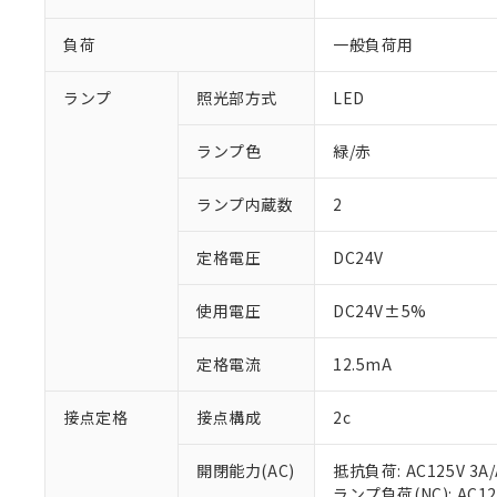
負荷
一般負荷用
ランプ
照光部方式
LED
ランプ色
緑/赤
ランプ内蔵数
2
定格電圧
DC24V
使用電圧
DC24V±5%
定格電流
12.5mA
接点定格
接点構成
2c
開閉能力(AC)
抵抗負荷: AC125V 3A/
ランプ負荷(NC): AC125