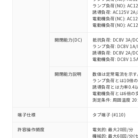
ランプ負荷(NO): AC125V
誘導負荷: AC125V 2A/A
電動機負荷(NC): AC125
電動機負荷(NO): AC125
※1 対応状況
開閉能力(DC)
抵抗負荷: DC8V 3A/DC1
ランプ負荷: DC8V 1A/DC
対応済み：EU
誘導負荷: DC8V 2A/DC14
対応予定：EU R
電動機負荷: DC8V 1.5A/
対応予定なし：EU
調査・確認中：EU
ご利用条件
開閉能力説明
数値は定常電流を示す
非該当品：ライセ
※1 中国RoHS
ランプ負荷とは10倍
仕入先様の事情に
誘導負荷とは力率0.4以
があります。
以下の条件をお読
「○」：最大均質
電動機負荷とは6倍の
「×」：最大均質
測定条件: 周囲温度 2
本サービスは
当社は、これ
*EU RoHS指令（10物
「－」：未確認で
鉛(Pb) 1000ppm以下、
くものです。
う）を輸出ま
記
説明
六価クロム(Cr(Ⅵ)) 1
当社制御機器
などの必要な
端子仕様
タブ端子 (#110)
フタル酸ビス(2-エチルヘ
号
*中国RoHS10物質の基準値 
ル（DBP） 1000ppm
在庫状況およ
当社は規制貨
Pb(鉛) :1000ppm、 Hg
但し、RoHS指令で産
のであり、閲
ます。
Cr(Ⅵ)(六価クロム) : 
フタル酸エステル類の４
許容操作頻度
電気的: 最大20回/分
○
一定数以
DBP(フタル酸ジブチル) :
い。
当社は貴社製
機械的: 最大60回/分
DEHP(フタル酸ビス(2-エ