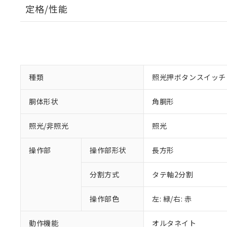
定格/性能
種類
照光押ボタンスイッチ
胴体形状
角胴形
照光/非照光
照光
操作部
操作部形状
長方形
分割方式
タテ軸2分割
操作部色
左: 緑/右: 赤
動作機能
オルタネイト