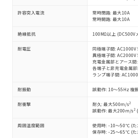
正式な納期状
置等に一切使
当社販売員に
※2 対応予定月
△
一定数に
当社は、貴社
許容突入電流
常時閉路: 最大10A
オムロン制御
また当社は、
※2 環境保護使
常時開路: 最大10A
在庫状況およ
部品在庫の切り替
たしません。
－
在庫なし
す。
「ｅ」：有害物質
機器販売
マイパーツ機
絶縁抵抗
100MΩ以上 (DC500V
「10」：通常の
ている必要が
味します。
空
受注生産
お客様が当ウ
※3 非含有証明
「－」：未確認で
耐電圧
同極端子間: AC1000V 5
白
が、当社の製
異極端子間: AC2000V 5
さい。
下記の非含有証明
充電金属部とアース間: AC
※当社の共同
各端子と非充電金属部間: A
いる法人を指
EU RoHS指令（
ランプ端子間: AC1000
51物質の非含有証
※本証明書は発行
耐振動
誤動作: 10～55Hz 複
また、RoHS指
混在することから
2
耐衝撃
耐久: 最大500m/s
既に当社にて対応
2
誤動作: 最大200m/s
り割愛しておりま
周囲温度範囲
使用時: -10～50℃
保存時: -25～65℃