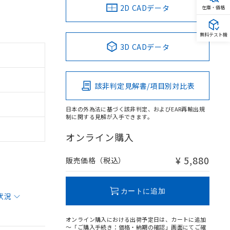
2D CADデータ
在庫・価格
無料テスト機
3D CADデータ
該非判定見解書/項目別対比表
日本の外為法に基づく該非判定、およびEAR再輸出規
制に関する見解が入手できます。
オンライン購入
¥ 5,880
販売価格（税込）
カートに追加
状況
オンライン購入における出荷予定日は、カートに追加
～「ご購入手続き：価格・納期の確認」画面にてご確