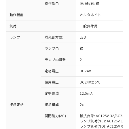
操作部色
左: 緑/右: 緑
動作機能
オルタネイト
負荷
一般負荷用
ランプ
照光部方式
LED
ランプ色
緑
ランプ内蔵数
2
定格電圧
DC24V
使用電圧
DC24V±5%
定格電流
12.5mA
接点定格
接点構成
2c
開閉能力(AC)
抵抗負荷: AC125V 3A/AC250V
ランプ負荷(NC): AC125V 1A/AC
ランプ負荷(NO): AC125V 0.7A/