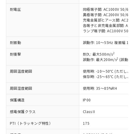
※1 中国RoHS○×表
非含有の対応状況を調査中または確認中の
商品の当社在庫状況および標準価格
商品です。
耐電圧
同極端子間: AC1000V 50/60Hz
(税抜)を提供させていただくもので
「○」：最大均質材料含有率が中国RoHSの
非該当品：ライセンス料など無形物で、有
異極端子間: AC2000V 50/60Hz
す。
基準値以下であることを示します。
充電金属部とアース間: AC2000V 
害物質有無と関係のない商品です。
当社制御機器事業取扱商品の中には、
各端子と非充電金属部間: AC2000
「×」：最大均質材料含有率が中国RoHSの
仕入先様の事情により、非含有部品として
本サービスの対象外となる商品もある
ランプ端子間: AC1000V 50/6
基準値を超えていることを示します。
いたものが、含有品と判明した場合などや
当社は、これら貴社製品のうち、外国
ことをご了承ください。
「－」：未確認です。当社販売部門へお問
むを得ず変更することがあります。
為替および外国貿易法に定める商品
耐振動
誤動作: 10～55Hz 複振幅 1.
在庫状況および標準価格照会結果は、
い合わせください。
（以下｢規制貨物等」という）を輸出
記載している更新日時点での社内デー
*EU RoHS指令（10物質）：
または国外への提供する場合は、日本
2
耐衝撃
耐久: 最大500m/s
記
タに基づき作成されるものであり、閲
説明
鉛(Pb) 1000ppm以下、 水銀(Hg) 1000ppm以下、 カド
*中国RoHS10物質の基準値 (GB/T26572)：
2
誤動作: 最大200m/s
(誤動作1
国政府の輸出許可(または役務取引許
号
覧された時点での実際の在庫および標
ミウム(Cd) 100ppm以下、
Pb(鉛) :1000ppm、 Hg(水銀) : 1000ppm、 Cd(カドミウ
可)を取得するなどの必要な手続きを
六価クロム(Cr(Ⅵ)) 1000ppm以下、ポリ臭化ビフェニル
ム) : 100ppm、
準価格とは異なる場合があることをご
類(PBB) 1000ppm以下、ポリ臭化ジフェニルエーテル類
周囲温度範囲
使用時: -10～50℃ (ただし
Cr(Ⅵ)(六価クロム) : 1000ppm、 PBBs(ポリ臭化ビフェ
とります。
了承ください。
(PBDE) 1000ppm以下、フタル酸ビス(2-エチルヘキシ
○
一定数以上の在庫あり
ニル類) : 1000ppm、 PBDEs(ポリ臭化ジフェニルエーテ
保存時: -25～65℃ (ただし
当社は規制貨物を破棄する場合は、完
ル) (DEHP)(別名：DOP) 1000ppm以下、フタル酸ブチ
正式な納期状況および標準価格はお客
ル類) : 1000ppm、
ルベンジル（BBP） 1000ppm以下、フタル酸ジブチル
全に破砕するなど、違法に輸出されな
DBP(フタル酸ジブチル) : 1000ppm、 DIBP(フタル酸ジ
様のお取引先、またはお客様担当のオ
周囲湿度範囲
使用時: 35～85%RH
（DBP） 1000ppm以下、フタル酸ジイソブチル
イソブチル) : 1000ppm、 BBP(フタル酸ブチルベンジ
△
一定数には満たないが在庫あり
いよう必要な手段を講じます。
ムロン制御機器販売店・当社販売員に
(DIBP) 1000ppm以下
ル) : 1000ppm、
当社は貴社製品を、核兵器、ミサイ
但し、RoHS指令で産業用監視および制御機器に対する
DEHP(フタル酸ビス(2-エチルヘキシル)) : 1000ppm
ご相談ください。
保護構造
IP00
適用除外項目は除く。
ル、化学兵器、生物兵器またはその他
－
在庫なし(最新の在庫状況につ
オムロン制御機器販売店や当社販売拠
フタル酸エステル類の４物質については閾値を超える意
武器並びにこれらの製造装置等に一切
いては、お客様のお取引先、ま
図的な使用がないことを確認しています。
感電保護クラス
Class II
点は「
販売ネットワーク
」をご確認
※2 環境保護使用期限
使用いたしません。
たはお客様担当のオムロン制御
ください。
当社は、貴社製品を第三者に販売する
PTI（トラッキング特性）
175
機器販売店・当社販売員にご確
在庫状況および標準価格結果を当社の
※2 対応予定月
「ｅ」：有害物質（10物質）のすべてが基
場合は、上記1、2および3の内容を当
認ください)
事前の承諾なく第三者に漏洩または開