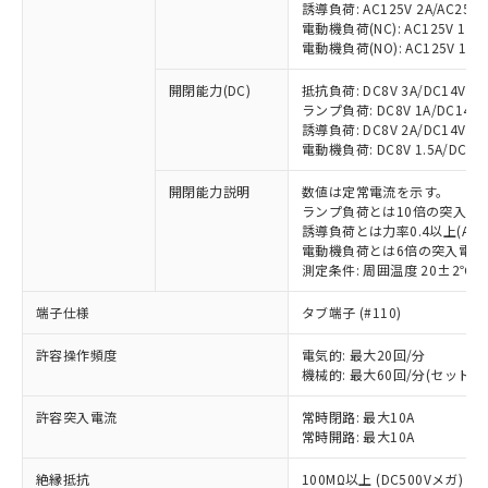
誘導負荷: AC125V 2A/AC250V 
電動機負荷(NC): AC125V 1.5A/
電動機負荷(NO): AC125V 1A/AC
開閉能力(DC)
抵抗負荷: DC8V 3A/DC14V 3A/
ランプ負荷: DC8V 1A/DC14V 1A
誘導負荷: DC8V 2A/DC14V 1.5A
電動機負荷: DC8V 1.5A/DC14V 
開閉能力説明
数値は定常電流を示す。
ランプ負荷とは10倍の突入電
※1 対応状況
誘導負荷とは力率0.4以上(AC)
電動機負荷とは6倍の突入電流
対応済み：EU RoHS指令（10物質）の
測定条件: 周囲温度 20±2℃、
非含有に対応した製品が提供可能な商品で
端子仕様
す。
タブ端子 (#110)
対応予定：EU RoHS指令（10物質）の非含
ご利用条件
許容操作頻度
電気的: 最大20回/分
有に対応した製品に切り替える予定のある
機械的: 最大60回/分(セット
商品です。
対応予定なし：EU RoHS指令（10物質）の
許容突入電流
常時閉路: 最大10A
以下の条件をお読みいただき、同意のうえ
非含有に非対応の商品で、対応品を出す予
常時開路: 最大10A
ご利用ください。
定はありません。
調査・確認中：EU RoHS指令（10物質）の
絶縁抵抗
100MΩ以上 (DC500Vメガ)
本サービスは、当社制御機器事業取扱