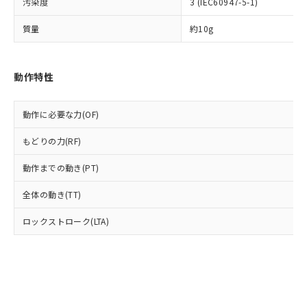
準値以下であることを示します。
汚染度
3 (IEC60947-5-1)
該第三者に通知します。また当社は、
示しないようお願いします。
部品在庫の切り替え状況などにより、予定
「10」：通常の使用状況下において有害物
販売先および販売に係わる関係者が違
マイパーツ機能（部品リスト作成サー
空
受注生産機種、また在庫状況の
質量
約10g
月が前後することがあります。
質が外部に漏えいし、環境に深刻な影響を
法に輸出するおそれがある場合は、取
ビス）をご利用いただくには、I-Web
白
情報を公開していない機種
及ぼさない年数を意味します。
り引きをいたしません。
メンバーズにご登録されている必要が
「－」：未確認です。当社販売部門へお問
あります。
い合わせください。
動作特性
お客様が当ウェブサイト上で当社にご
※3 非含有証明書ダウンロード
登録された部品リストについて、当社
および当社の共同利用者が、当社の製
動作に必要な力(OF)
下記の非含有証明書をダウンロードするこ
品・サービスに関するお客様との取
とができます。
合意する
キャンセル
引・商談に必要な範囲で利用すること
もどりの力(RF)
をご了承ください。
EU RoHS指令（10物質）の非含有証明書
※当社の共同利用者とは、
"個人情報
動作までの動き(PT)
51物質の非含有証明書（当社基準）
の共同利用に関して"
の「1.共同利
※本証明書は発行日時点で非含有を証明す
用者の範囲」に記載されている法人を
全体の動き(TT)
るもので、過去に遡って非含有を証明する
指します。
ものではありません。
ロックストローク(LTA)
また、RoHS指令のフタル酸エステル類４
物質の対応では、対応完了までの期間は出
荷製品に未対応品が混在することから備考
欄に対応日を記載しておりました。
既に当社にて対応品への在庫切替を完了
していることから、特段のことがない限