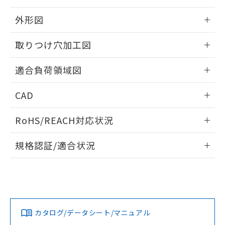
り、2022年1月12日より割愛しておりま
外形図
す。
情報更新：2026/06/09
取りつけ穴加工図
情報更新：2026/06/09
適合負荷領域図
情報更新：2026/06/09
CAD
ログイン/会員登録いただくと、CADデータをダウンロー
RoHS/REACH対応状況
ドすることができます。
情報更新：2026/7/29
規格認証/適合状況
ログイン/会員登録
EU RoHS
注意事項・凡例
A3SJ-90D3-24EGGについての規格認証/適合状況について
は、「カスタマーサポートセンタ お客様相談室」または貴社
担当オムロン営業員または販売店にお問い合わせください。
対応状況
対応予定月
※1
※2
ダウンロードデータをご利用いただく前に、以下を必ずお読
みください。
お問い合わせ
カタログ/データシート/マニュアル
対応済み
ソフトウェアの使用条件