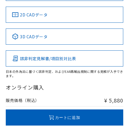
中国 RoHS
注意事項・凡例
2D CADデータ
中国 RoHS表
※1 ※2
3D CADデータ
Pb
Hg
Cd
Cr(VI)
該非判定見解書/項目別対比表
X
O
O
O
日本の外為法に基づく該非判定、およびEAR再輸出規制に関する見解が入手でき
ます。
"対応済み"や非含有の記載がされた商品であっても、流通
在庫等で未対応品が混在する可能性があります。
オンライン購入
非含有品が必要な際は、弊社営業部門もしくは販売店へお
問い合わせください。
¥ 5,880
販売価格（税込）
この製品のRoHS/REACH対応状況ページへ
カートに追加