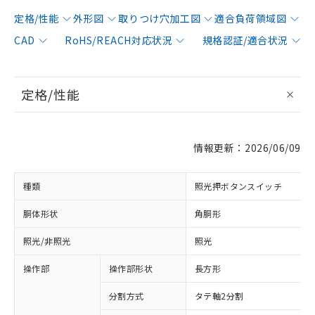
定格/性能
外形図
取りつけ穴加工図
適合負荷領域図
CAD
RoHS/REACH対応状況
規格認証/適合状況
定格/性能
情報更新：2026/06/09
種類
照光押ボタンスイッチ
胴体形状
角胴形
照光/非照光
照光
操作部
操作部形状
長方形
分割方式
タテ軸2分割