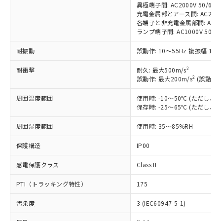
商品です。
異極端子間: AC2000V 50/60Hz
(税抜)を提供させていただくもので
「○」：最大均質材料含有率が中国RoHSの
充電金属部とアース間: AC2000V 
非該当品：ライセンス料など無形物で、有
す。
各端子と非充電金属部間: AC2000
基準値以下であることを示します。
害物質有無と関係のない商品です。
当社制御機器事業取扱商品の中には、
ランプ端子間: AC1000V 50/6
「×」：最大均質材料含有率が中国RoHSの
仕入先様の事情により、非含有部品として
本サービスの対象外となる商品もある
基準値を超えていることを示します。
いたものが、含有品と判明した場合などや
当社は、これら貴社製品のうち、外国
ことをご了承ください。
耐振動
誤動作: 10～55Hz 複振幅 1.
「－」：未確認です。当社販売部門へお問
むを得ず変更することがあります。
為替および外国貿易法に定める商品
在庫状況および標準価格照会結果は、
い合わせください。
（以下｢規制貨物等」という）を輸出
2
耐衝撃
耐久: 最大500m/s
記載している更新日時点での社内デー
*EU RoHS指令（10物質）：
2
または国外への提供する場合は、日本
誤動作: 最大200m/s
(誤動作1
記
タに基づき作成されるものであり、閲
説明
鉛(Pb) 1000ppm以下、 水銀(Hg) 1000ppm以下、 カド
*中国RoHS10物質の基準値 (GB/T26572)：
国政府の輸出許可(または役務取引許
号
覧された時点での実際の在庫および標
ミウム(Cd) 100ppm以下、
Pb(鉛) :1000ppm、 Hg(水銀) : 1000ppm、 Cd(カドミウ
周囲温度範囲
使用時: -10～50℃ (ただし
可)を取得するなどの必要な手続きを
六価クロム(Cr(Ⅵ)) 1000ppm以下、ポリ臭化ビフェニル
ム) : 100ppm、
準価格とは異なる場合があることをご
保存時: -25～65℃ (ただし
類(PBB) 1000ppm以下、ポリ臭化ジフェニルエーテル類
Cr(Ⅵ)(六価クロム) : 1000ppm、 PBBs(ポリ臭化ビフェ
とります。
了承ください。
(PBDE) 1000ppm以下、フタル酸ビス(2-エチルヘキシ
○
一定数以上の在庫あり
ニル類) : 1000ppm、 PBDEs(ポリ臭化ジフェニルエーテ
当社は規制貨物を破棄する場合は、完
ル) (DEHP)(別名：DOP) 1000ppm以下、フタル酸ブチ
正式な納期状況および標準価格はお客
ル類) : 1000ppm、
周囲湿度範囲
使用時: 35～85%RH
ルベンジル（BBP） 1000ppm以下、フタル酸ジブチル
全に破砕するなど、違法に輸出されな
DBP(フタル酸ジブチル) : 1000ppm、 DIBP(フタル酸ジ
様のお取引先、またはお客様担当のオ
（DBP） 1000ppm以下、フタル酸ジイソブチル
イソブチル) : 1000ppm、 BBP(フタル酸ブチルベンジ
△
一定数には満たないが在庫あり
いよう必要な手段を講じます。
ムロン制御機器販売店・当社販売員に
(DIBP) 1000ppm以下
保護構造
IP00
ル) : 1000ppm、
当社は貴社製品を、核兵器、ミサイ
但し、RoHS指令で産業用監視および制御機器に対する
DEHP(フタル酸ビス(2-エチルヘキシル)) : 1000ppm
ご相談ください。
適用除外項目は除く。
ル、化学兵器、生物兵器またはその他
－
在庫なし(最新の在庫状況につ
オムロン制御機器販売店や当社販売拠
感電保護クラス
Class II
フタル酸エステル類の４物質については閾値を超える意
武器並びにこれらの製造装置等に一切
いては、お客様のお取引先、ま
図的な使用がないことを確認しています。
点は「
販売ネットワーク
」をご確認
※2 環境保護使用期限
使用いたしません。
たはお客様担当のオムロン制御
PTI（トラッキング特性）
175
ください。
当社は、貴社製品を第三者に販売する
機器販売店・当社販売員にご確
在庫状況および標準価格結果を当社の
※2 対応予定月
「ｅ」：有害物質（10物質）のすべてが基
場合は、上記1、2および3の内容を当
汚染度
3 (IEC60947-5-1)
認ください)
事前の承諾なく第三者に漏洩または開
準値以下であることを示します。
該第三者に通知します。また当社は、
示しないようお願いします。