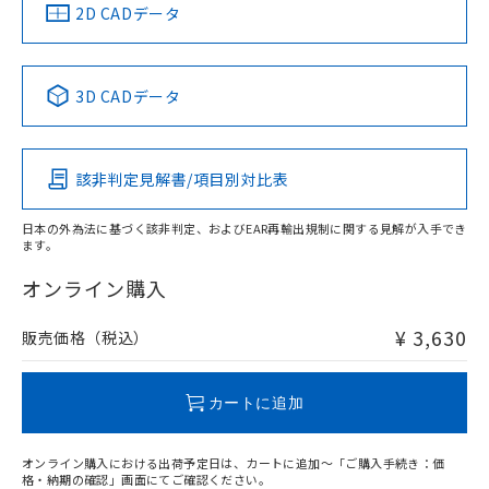
中国 RoHS
注意事項・凡例
2D CADデータ
中国 RoHS表
※1 ※2
3D CADデータ
Pb
Hg
Cd
Cr(VI)
該非判定見解書/項目別対比表
X
O
O
O
日本の外為法に基づく該非判定、およびEAR再輸出規制に関する見解が入手でき
ます。
"対応済み"や非含有の記載がされた商品であっても、流通
在庫等で未対応品が混在する可能性があります。
オンライン購入
非含有品が必要な際は、弊社営業部門もしくは販売店へお
問い合わせください。
¥ 3,630
販売価格（税込）
この製品のRoHS/REACH対応状況ページへ
カートに追加
オンライン購入における出荷予定日は、カートに追加～「ご購入手続き：価
格・納期の確認」画面にてご確認ください。