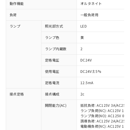
動作機能
オルタネイト
負荷
一般負荷用
ランプ
照光部方式
LED
ランプ色
黄
ランプ内蔵数
2
定格電圧
DC24V
使用電圧
DC24V±5%
定格電流
12.5mA
接点定格
接点構成
2c
開閉能力(AC)
抵抗負荷: AC125V 3A/AC250V
ランプ負荷(NC): AC125V 1A/AC
ランプ負荷(NO): AC125V 0.7A/
誘導負荷: AC125V 2A/AC250V 
電動機負荷(NC): AC125V 1.5A/