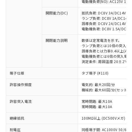
電動機負荷(NO): AC125V 1A/AC
開閉能力(DC)
抵抗負荷: DC8V 3A/DC14V 3A/
ランプ負荷: DC8V 1A/DC14V 1A
誘導負荷: DC8V 2A/DC14V 1.5A
電動機負荷: DC8V 1.5A/DC14V 
開閉能力説明
数値は定常電流を示す。
ランプ負荷とは10倍の突入電
誘導負荷とは力率0.4以上(AC)
※1 対応状況
電動機負荷とは6倍の突入電流
測定条件: 周囲温度 20±2℃、
対応済み：EU RoHS指令（10物質）の
非含有に対応した製品が提供可能な商品で
端子仕様
タブ端子 (#110)
す。
許容操作頻度
電気的: 最大20回/分
対応予定：EU RoHS指令（10物質）の非含
ご利用条件
機械的: 最大60回/分(セット
有に対応した製品に切り替える予定のある
商品です。
許容突入電流
常時閉路: 最大10A
対応予定なし：EU RoHS指令（10物質）の
常時開路: 最大10A
以下の条件をお読みいただき、同意のうえ
非含有に非対応の商品で、対応品を出す予
ご利用ください。
定はありません。
絶縁抵抗
100MΩ以上 (DC500Vメガ)
調査・確認中：EU RoHS指令（10物質）の
本サービスは、当社制御機器事業取扱
※1 中国RoHS○×表
非含有の対応状況を調査中または確認中の
耐電圧
同極端子間: AC1000V 50/60Hz
商品の当社在庫状況および標準価格