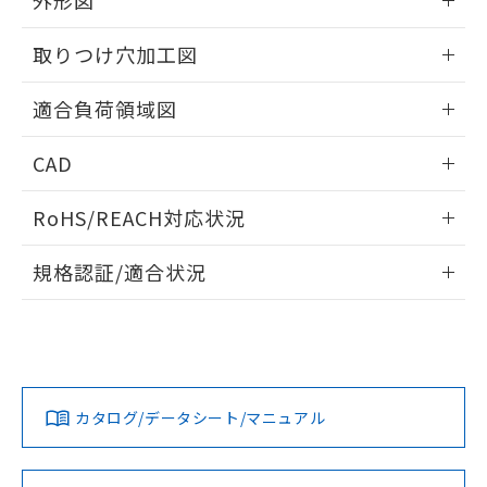
外形図
す。
情報更新：2026/06/09
取りつけ穴加工図
情報更新：2026/06/09
適合負荷領域図
情報更新：2026/06/09
CAD
ログイン/会員登録いただくと、CADデータをダウンロー
RoHS/REACH対応状況
ドすることができます。
情報更新：2026/7/29
規格認証/適合状況
ログイン/会員登録
EU RoHS
注意事項・凡例
A3SJ-90D1-24EYについての規格認証/適合状況については、
「カスタマーサポートセンタ お客様相談室」または貴社担当
オムロン営業員または販売店にお問い合わせください。
対応状況
対応予定月
※1
※2
ダウンロードデータをご利用いただく前に、以下を必ずお読
みください。
お問い合わせ
カタログ/データシート/マニュアル
対応済み
ソフトウェアの使用条件