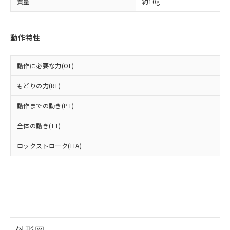
部品在庫の切り替え状況などにより、予定
「10」：通常の使用状況下において有害物
質量
約10g
販売先および販売に係わる関係者が違
マイパーツ機能（部品リスト作成サー
空
受注生産機種、また在庫状況の
月が前後することがあります。
質が外部に漏えいし、環境に深刻な影響を
法に輸出するおそれがある場合は、取
ビス）をご利用いただくには、I-Web
白
情報を公開していない機種
及ぼさない年数を意味します。
り引きをいたしません。
メンバーズにご登録されている必要が
「－」：未確認です。当社販売部門へお問
動作特性
あります。
い合わせください。
お客様が当ウェブサイト上で当社にご
※3 非含有証明書ダウンロード
登録された部品リストについて、当社
動作に必要な力(OF)
および当社の共同利用者が、当社の製
下記の非含有証明書をダウンロードするこ
品・サービスに関するお客様との取
もどりの力(RF)
とができます。
合意する
キャンセル
引・商談に必要な範囲で利用すること
をご了承ください。
動作までの動き(PT)
EU RoHS指令（10物質）の非含有証明書
※当社の共同利用者とは、
"個人情報
51物質の非含有証明書（当社基準）
の共同利用に関して"
の「1.共同利
全体の動き(TT)
※本証明書は発行日時点で非含有を証明す
用者の範囲」に記載されている法人を
るもので、過去に遡って非含有を証明する
ロックストローク(LTA)
指します。
ものではありません。
また、RoHS指令のフタル酸エステル類４
物質の対応では、対応完了までの期間は出
荷製品に未対応品が混在することから備考
欄に対応日を記載しておりました。
既に当社にて対応品への在庫切替を完了
していることから、特段のことがない限
り、2022年1月12日より割愛しておりま