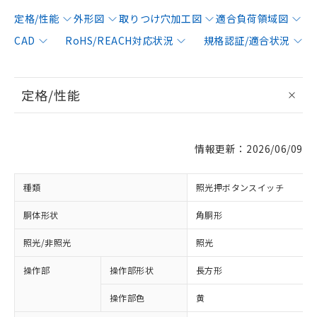
定格/性能
外形図
取りつけ穴加工図
適合負荷領域図
CAD
RoHS/REACH対応状況
規格認証/適合状況
定格/性能
情報更新：2026/06/09
種類
照光押ボタンスイッチ
胴体形状
角胴形
照光/非照光
照光
操作部
操作部形状
長方形
操作部色
黄