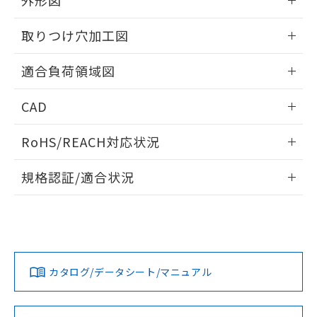
外形図
す。
情報更新：2026/06/09
取りつけ穴加工図
情報更新：2026/06/09
適合負荷領域図
情報更新：2026/06/09
CAD
ログイン/会員登録いただくと、CADデータをダウンロー
RoHS/REACH対応状況
ドすることができます。
情報更新：2026/7/29
規格認証/適合状況
ログイン/会員登録
EU RoHS
注意事項・凡例
A3SJ-90D1-12ERについての規格認証/適合状況については、
「カスタマーサポートセンタ お客様相談室」または貴社担当
オムロン営業員または販売店にお問い合わせください。
対応状況
対応予定月
※1
※2
ダウンロードデータをご利用いただく前に、以下を必ずお読
みください。
お問い合わせ
カタログ/データシート/マニュアル
対応済み
ソフトウェアの使用条件