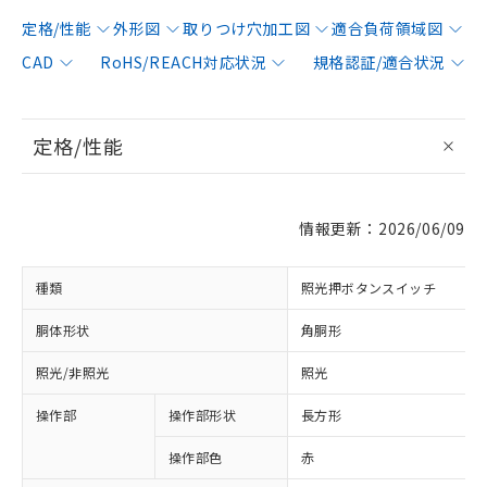
定格/性能
外形図
取りつけ穴加工図
適合負荷領域図
CAD
RoHS/REACH対応状況
規格認証/適合状況
定格/性能
情報更新：2026/06/09
種類
照光押ボタンスイッチ
胴体形状
角胴形
照光/非照光
照光
操作部
操作部形状
長方形
操作部色
赤