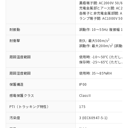
商品です。
異極端子間: AC2000V 50/60Hz
(税抜)を提供させていただくもので
「○」：最大均質材料含有率が中国RoHSの
充電金属部とアース間: AC2000V 
非該当品：ライセンス料など無形物で、有
す。
各端子と非充電金属部間: AC2000
基準値以下であることを示します。
害物質有無と関係のない商品です。
当社制御機器事業取扱商品の中には、
ランプ端子間: AC1000V 50/6
「×」：最大均質材料含有率が中国RoHSの
仕入先様の事情により、非含有部品として
本サービスの対象外となる商品もある
基準値を超えていることを示します。
いたものが、含有品と判明した場合などや
当社は、これら貴社製品のうち、外国
ことをご了承ください。
耐振動
誤動作: 10～55Hz 複振幅 1.
「－」：未確認です。当社販売部門へお問
むを得ず変更することがあります。
為替および外国貿易法に定める商品
在庫状況および標準価格照会結果は、
い合わせください。
（以下｢規制貨物等」という）を輸出
2
耐衝撃
耐久: 最大500m/s
記載している更新日時点での社内デー
*EU RoHS指令（10物質）：
2
または国外への提供する場合は、日本
誤動作: 最大200m/s
(誤動作1
記
タに基づき作成されるものであり、閲
説明
鉛(Pb) 1000ppm以下、 水銀(Hg) 1000ppm以下、 カド
*中国RoHS10物質の基準値 (GB/T26572)：
国政府の輸出許可(または役務取引許
号
覧された時点での実際の在庫および標
ミウム(Cd) 100ppm以下、
Pb(鉛) :1000ppm、 Hg(水銀) : 1000ppm、 Cd(カドミウ
周囲温度範囲
使用時: -10～50℃ (ただし
可)を取得するなどの必要な手続きを
六価クロム(Cr(Ⅵ)) 1000ppm以下、ポリ臭化ビフェニル
ム) : 100ppm、
準価格とは異なる場合があることをご
保存時: -25～65℃ (ただし
類(PBB) 1000ppm以下、ポリ臭化ジフェニルエーテル類
Cr(Ⅵ)(六価クロム) : 1000ppm、 PBBs(ポリ臭化ビフェ
とります。
了承ください。
(PBDE) 1000ppm以下、フタル酸ビス(2-エチルヘキシ
○
一定数以上の在庫あり
ニル類) : 1000ppm、 PBDEs(ポリ臭化ジフェニルエーテ
当社は規制貨物を破棄する場合は、完
ル) (DEHP)(別名：DOP) 1000ppm以下、フタル酸ブチ
正式な納期状況および標準価格はお客
ル類) : 1000ppm、
周囲湿度範囲
使用時: 35～85%RH
ルベンジル（BBP） 1000ppm以下、フタル酸ジブチル
全に破砕するなど、違法に輸出されな
DBP(フタル酸ジブチル) : 1000ppm、 DIBP(フタル酸ジ
様のお取引先、またはお客様担当のオ
（DBP） 1000ppm以下、フタル酸ジイソブチル
イソブチル) : 1000ppm、 BBP(フタル酸ブチルベンジ
△
一定数には満たないが在庫あり
いよう必要な手段を講じます。
ムロン制御機器販売店・当社販売員に
(DIBP) 1000ppm以下
保護構造
IP00
ル) : 1000ppm、
当社は貴社製品を、核兵器、ミサイ
但し、RoHS指令で産業用監視および制御機器に対する
DEHP(フタル酸ビス(2-エチルヘキシル)) : 1000ppm
ご相談ください。
適用除外項目は除く。
ル、化学兵器、生物兵器またはその他
－
在庫なし(最新の在庫状況につ
オムロン制御機器販売店や当社販売拠
感電保護クラス
Class II
フタル酸エステル類の４物質については閾値を超える意
武器並びにこれらの製造装置等に一切
いては、お客様のお取引先、ま
図的な使用がないことを確認しています。
点は「
販売ネットワーク
」をご確認
※2 環境保護使用期限
使用いたしません。
たはお客様担当のオムロン制御
PTI（トラッキング特性）
175
ください。
当社は、貴社製品を第三者に販売する
機器販売店・当社販売員にご確
在庫状況および標準価格結果を当社の
※2 対応予定月
「ｅ」：有害物質（10物質）のすべてが基
場合は、上記1、2および3の内容を当
汚染度
3 (IEC60947-5-1)
認ください)
事前の承諾なく第三者に漏洩または開
準値以下であることを示します。
該第三者に通知します。また当社は、
示しないようお願いします。