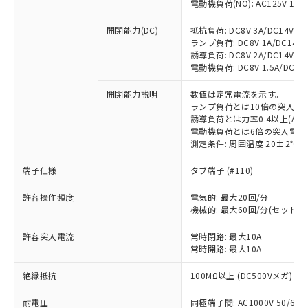
電動機負荷(NO): AC125V 1A/AC
開閉能力(DC)
抵抗負荷: DC8V 3A/DC14V 3A/
ランプ負荷: DC8V 1A/DC14V 1A
誘導負荷: DC8V 2A/DC14V 1.5A
電動機負荷: DC8V 1.5A/DC14V 
開閉能力説明
数値は定常電流を示す。
ランプ負荷とは10倍の突入電
誘導負荷とは力率0.4以上(AC)
※1 対応状況
電動機負荷とは6倍の突入電流
測定条件: 周囲温度 20±2℃、
対応済み：EU RoHS指令（10物質）の
非含有に対応した製品が提供可能な商品で
端子仕様
タブ端子 (#110)
す。
許容操作頻度
電気的: 最大20回/分
対応予定：EU RoHS指令（10物質）の非含
ご利用条件
機械的: 最大60回/分(セット
有に対応した製品に切り替える予定のある
商品です。
許容突入電流
常時閉路: 最大10A
対応予定なし：EU RoHS指令（10物質）の
常時開路: 最大10A
以下の条件をお読みいただき、同意のうえ
非含有に非対応の商品で、対応品を出す予
ご利用ください。
定はありません。
絶縁抵抗
100MΩ以上 (DC500Vメガ)
調査・確認中：EU RoHS指令（10物質）の
本サービスは、当社制御機器事業取扱
※1 中国RoHS○×表
非含有の対応状況を調査中または確認中の
耐電圧
同極端子間: AC1000V 50/60Hz
商品の当社在庫状況および標準価格