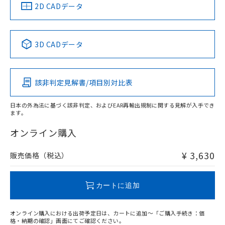
中国 RoHS
注意事項・凡例
2D CADデータ
中国 RoHS表
※1 ※2
3D CADデータ
Pb
Hg
Cd
Cr(VI)
該非判定見解書/項目別対比表
X
O
O
O
日本の外為法に基づく該非判定、およびEAR再輸出規制に関する見解が入手でき
ます。
"対応済み"や非含有の記載がされた商品であっても、流通
在庫等で未対応品が混在する可能性があります。
オンライン購入
非含有品が必要な際は、弊社営業部門もしくは販売店へお
問い合わせください。
¥ 3,630
販売価格（税込）
この製品のRoHS/REACH対応状況ページへ
カートに追加
オンライン購入における出荷予定日は、カートに追加～「ご購入手続き：価
格・納期の確認」画面にてご確認ください。