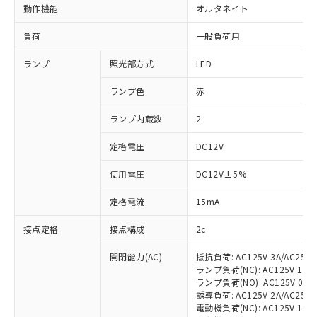
動作機能
オルタネイト
負荷
一般負荷用
ランプ
照光部方式
LED
ランプ色
赤
ランプ内蔵数
2
定格電圧
DC12V
使用電圧
DC12V±5%
定格電流
15mA
接点定格
接点構成
2c
開閉能力(AC)
抵抗負荷: AC125V 3A/AC250V
ランプ負荷(NC): AC125V 1A/AC
ランプ負荷(NO): AC125V 0.7A/
誘導負荷: AC125V 2A/AC250V 
電動機負荷(NC): AC125V 1.5A/