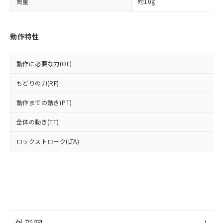
部品在庫の切り替え状況などにより、予定
「10」：通常の使用状況下において有害物
質量
約10g
販売先および販売に係わる関係者が違
マイパーツ機能（部品リスト作成サー
空
受注生産機種、また在庫状況の
月が前後することがあります。
質が外部に漏えいし、環境に深刻な影響を
法に輸出するおそれがある場合は、取
ビス）をご利用いただくには、I-Web
白
情報を公開していない機種
及ぼさない年数を意味します。
り引きをいたしません。
メンバーズにご登録されている必要が
「－」：未確認です。当社販売部門へお問
動作特性
あります。
い合わせください。
お客様が当ウェブサイト上で当社にご
※3 非含有証明書ダウンロード
登録された部品リストについて、当社
動作に必要な力(OF)
および当社の共同利用者が、当社の製
下記の非含有証明書をダウンロードするこ
品・サービスに関するお客様との取
もどりの力(RF)
とができます。
合意する
キャンセル
引・商談に必要な範囲で利用すること
をご了承ください。
動作までの動き(PT)
EU RoHS指令（10物質）の非含有証明書
※当社の共同利用者とは、
"個人情報
51物質の非含有証明書（当社基準）
の共同利用に関して"
の「1.共同利
全体の動き(TT)
※本証明書は発行日時点で非含有を証明す
用者の範囲」に記載されている法人を
るもので、過去に遡って非含有を証明する
ロックストローク(LTA)
指します。
ものではありません。
また、RoHS指令のフタル酸エステル類４
物質の対応では、対応完了までの期間は出
荷製品に未対応品が混在することから備考
欄に対応日を記載しておりました。
既に当社にて対応品への在庫切替を完了
していることから、特段のことがない限
り、2022年1月12日より割愛しておりま