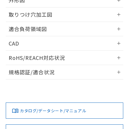
外形図
す。
情報更新：2026/06/09
取りつけ穴加工図
情報更新：2026/06/09
適合負荷領域図
情報更新：2026/06/09
CAD
ログイン/会員登録いただくと、CADデータをダウンロー
RoHS/REACH対応状況
ドすることができます。
情報更新：2026/7/29
規格認証/適合状況
ログイン/会員登録
EU RoHS
注意事項・凡例
A3SJ-90D1-12EGについての規格認証/適合状況については、
「カスタマーサポートセンタ お客様相談室」または貴社担当
オムロン営業員または販売店にお問い合わせください。
対応状況
対応予定月
※1
※2
ダウンロードデータをご利用いただく前に、以下を必ずお読
みください。
お問い合わせ
カタログ/データシート/マニュアル
対応済み
ソフトウェアの使用条件