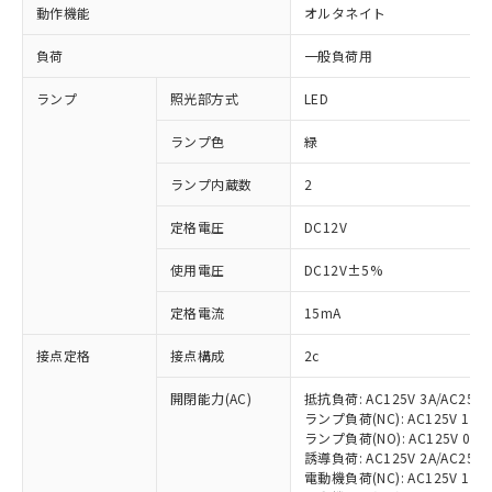
動作機能
オルタネイト
負荷
一般負荷用
ランプ
照光部方式
LED
ランプ色
緑
ランプ内蔵数
2
定格電圧
DC12V
使用電圧
DC12V±5%
定格電流
15mA
接点定格
接点構成
2c
開閉能力(AC)
抵抗負荷: AC125V 3A/AC250V
ランプ負荷(NC): AC125V 1A/AC
ランプ負荷(NO): AC125V 0.7A/
誘導負荷: AC125V 2A/AC250V 
電動機負荷(NC): AC125V 1.5A/