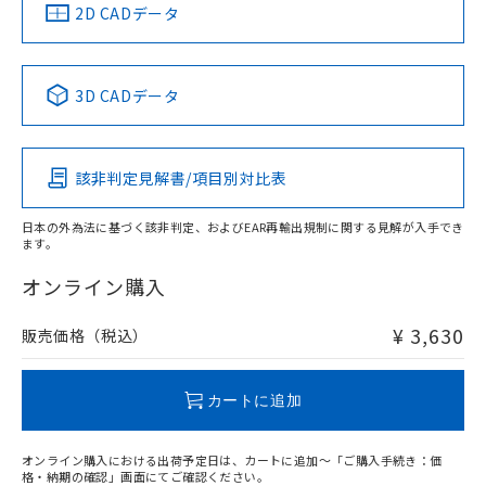
中国 RoHS
注意事項・凡例
2D CADデータ
中国 RoHS表
※1 ※2
3D CADデータ
Pb
Hg
Cd
Cr(VI)
該非判定見解書/項目別対比表
X
O
O
O
日本の外為法に基づく該非判定、およびEAR再輸出規制に関する見解が入手でき
ます。
"対応済み"や非含有の記載がされた商品であっても、流通
在庫等で未対応品が混在する可能性があります。
オンライン購入
非含有品が必要な際は、弊社営業部門もしくは販売店へお
問い合わせください。
¥ 3,630
販売価格（税込）
この製品のRoHS/REACH対応状況ページへ
カートに追加
オンライン購入における出荷予定日は、カートに追加～「ご購入手続き：価
格・納期の確認」画面にてご確認ください。