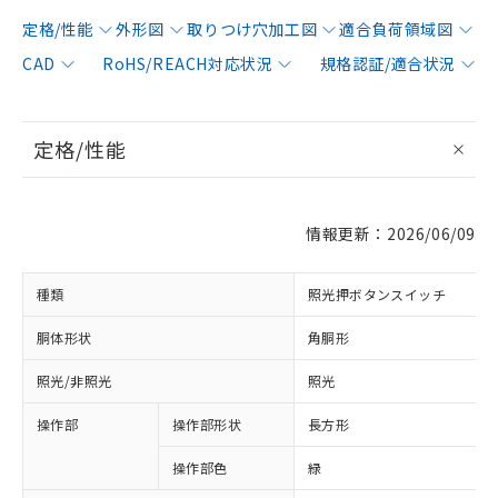
定格/性能
外形図
取りつけ穴加工図
適合負荷領域図
CAD
RoHS/REACH対応状況
規格認証/適合状況
定格/性能
情報更新：2026/06/09
種類
照光押ボタンスイッチ
胴体形状
角胴形
照光/非照光
照光
操作部
操作部形状
長方形
操作部色
緑