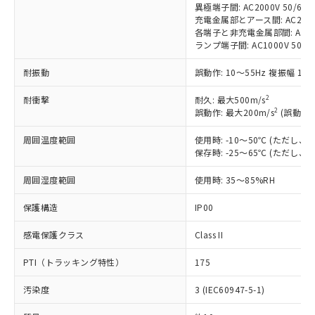
商品です。
異極端子間: AC2000V 50/60Hz
(税抜)を提供させていただくもので
「○」：最大均質材料含有率が中国RoHSの
充電金属部とアース間: AC2000V 
非該当品：ライセンス料など無形物で、有
す。
各端子と非充電金属部間: AC2000
基準値以下であることを示します。
害物質有無と関係のない商品です。
当社制御機器事業取扱商品の中には、
ランプ端子間: AC1000V 50/6
「×」：最大均質材料含有率が中国RoHSの
仕入先様の事情により、非含有部品として
本サービスの対象外となる商品もある
基準値を超えていることを示します。
いたものが、含有品と判明した場合などや
当社は、これら貴社製品のうち、外国
ことをご了承ください。
耐振動
誤動作: 10～55Hz 複振幅 1.
「－」：未確認です。当社販売部門へお問
むを得ず変更することがあります。
為替および外国貿易法に定める商品
在庫状況および標準価格照会結果は、
い合わせください。
（以下｢規制貨物等」という）を輸出
2
耐衝撃
耐久: 最大500m/s
記載している更新日時点での社内デー
*EU RoHS指令（10物質）：
2
または国外への提供する場合は、日本
誤動作: 最大200m/s
(誤動作1
記
タに基づき作成されるものであり、閲
説明
鉛(Pb) 1000ppm以下、 水銀(Hg) 1000ppm以下、 カド
*中国RoHS10物質の基準値 (GB/T26572)：
国政府の輸出許可(または役務取引許
号
覧された時点での実際の在庫および標
ミウム(Cd) 100ppm以下、
Pb(鉛) :1000ppm、 Hg(水銀) : 1000ppm、 Cd(カドミウ
周囲温度範囲
使用時: -10～50℃ (ただし
可)を取得するなどの必要な手続きを
六価クロム(Cr(Ⅵ)) 1000ppm以下、ポリ臭化ビフェニル
ム) : 100ppm、
準価格とは異なる場合があることをご
保存時: -25～65℃ (ただし
類(PBB) 1000ppm以下、ポリ臭化ジフェニルエーテル類
Cr(Ⅵ)(六価クロム) : 1000ppm、 PBBs(ポリ臭化ビフェ
とります。
了承ください。
(PBDE) 1000ppm以下、フタル酸ビス(2-エチルヘキシ
○
一定数以上の在庫あり
ニル類) : 1000ppm、 PBDEs(ポリ臭化ジフェニルエーテ
当社は規制貨物を破棄する場合は、完
ル) (DEHP)(別名：DOP) 1000ppm以下、フタル酸ブチ
正式な納期状況および標準価格はお客
ル類) : 1000ppm、
周囲湿度範囲
使用時: 35～85%RH
ルベンジル（BBP） 1000ppm以下、フタル酸ジブチル
全に破砕するなど、違法に輸出されな
DBP(フタル酸ジブチル) : 1000ppm、 DIBP(フタル酸ジ
様のお取引先、またはお客様担当のオ
（DBP） 1000ppm以下、フタル酸ジイソブチル
イソブチル) : 1000ppm、 BBP(フタル酸ブチルベンジ
△
一定数には満たないが在庫あり
いよう必要な手段を講じます。
ムロン制御機器販売店・当社販売員に
(DIBP) 1000ppm以下
保護構造
IP00
ル) : 1000ppm、
当社は貴社製品を、核兵器、ミサイ
但し、RoHS指令で産業用監視および制御機器に対する
DEHP(フタル酸ビス(2-エチルヘキシル)) : 1000ppm
ご相談ください。
適用除外項目は除く。
ル、化学兵器、生物兵器またはその他
－
在庫なし(最新の在庫状況につ
オムロン制御機器販売店や当社販売拠
感電保護クラス
Class II
フタル酸エステル類の４物質については閾値を超える意
武器並びにこれらの製造装置等に一切
いては、お客様のお取引先、ま
図的な使用がないことを確認しています。
点は「
販売ネットワーク
」をご確認
※2 環境保護使用期限
使用いたしません。
たはお客様担当のオムロン制御
PTI（トラッキング特性）
175
ください。
当社は、貴社製品を第三者に販売する
機器販売店・当社販売員にご確
在庫状況および標準価格結果を当社の
※2 対応予定月
「ｅ」：有害物質（10物質）のすべてが基
場合は、上記1、2および3の内容を当
汚染度
3 (IEC60947-5-1)
認ください)
事前の承諾なく第三者に漏洩または開
準値以下であることを示します。
該第三者に通知します。また当社は、
示しないようお願いします。