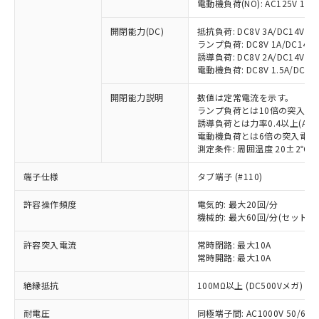
電動機負荷(NO): AC125V 1A/AC
開閉能力(DC)
抵抗負荷: DC8V 3A/DC14V 3A/
ランプ負荷: DC8V 1A/DC14V 1A
誘導負荷: DC8V 2A/DC14V 1.5A
電動機負荷: DC8V 1.5A/DC14V 
開閉能力説明
数値は定常電流を示す。
ランプ負荷とは10倍の突入電
誘導負荷とは力率0.4以上(AC)
※1 対応状況
電動機負荷とは6倍の突入電流
測定条件: 周囲温度 20±2℃、
対応済み：EU RoHS指令（10物質）の
非含有に対応した製品が提供可能な商品で
端子仕様
タブ端子 (#110)
す。
許容操作頻度
電気的: 最大20回/分
対応予定：EU RoHS指令（10物質）の非含
ご利用条件
機械的: 最大60回/分(セット
有に対応した製品に切り替える予定のある
商品です。
許容突入電流
常時閉路: 最大10A
対応予定なし：EU RoHS指令（10物質）の
常時開路: 最大10A
以下の条件をお読みいただき、同意のうえ
非含有に非対応の商品で、対応品を出す予
ご利用ください。
定はありません。
絶縁抵抗
100MΩ以上 (DC500Vメガ)
調査・確認中：EU RoHS指令（10物質）の
本サービスは、当社制御機器事業取扱
※1 中国RoHS○×表
非含有の対応状況を調査中または確認中の
耐電圧
同極端子間: AC1000V 50/60Hz
商品の当社在庫状況および標準価格