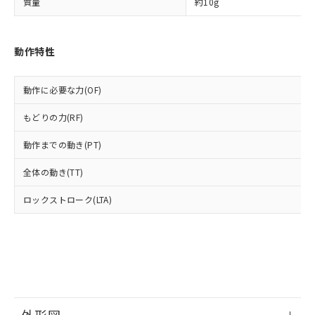
部品在庫の切り替え状況などにより、予定
「10」：通常の使用状況下において有害物
質量
約10g
販売先および販売に係わる関係者が違
マイパーツ機能（部品リスト作成サー
空
受注生産機種、また在庫状況の
月が前後することがあります。
質が外部に漏えいし、環境に深刻な影響を
法に輸出するおそれがある場合は、取
ビス）をご利用いただくには、I-Web
白
情報を公開していない機種
及ぼさない年数を意味します。
り引きをいたしません。
メンバーズにご登録されている必要が
「－」：未確認です。当社販売部門へお問
動作特性
あります。
い合わせください。
お客様が当ウェブサイト上で当社にご
※3 非含有証明書ダウンロード
登録された部品リストについて、当社
動作に必要な力(OF)
および当社の共同利用者が、当社の製
下記の非含有証明書をダウンロードするこ
品・サービスに関するお客様との取
もどりの力(RF)
とができます。
合意する
キャンセル
引・商談に必要な範囲で利用すること
をご了承ください。
動作までの動き(PT)
EU RoHS指令（10物質）の非含有証明書
※当社の共同利用者とは、
"個人情報
51物質の非含有証明書（当社基準）
の共同利用に関して"
の「1.共同利
全体の動き(TT)
※本証明書は発行日時点で非含有を証明す
用者の範囲」に記載されている法人を
るもので、過去に遡って非含有を証明する
ロックストローク(LTA)
指します。
ものではありません。
また、RoHS指令のフタル酸エステル類４
物質の対応では、対応完了までの期間は出
荷製品に未対応品が混在することから備考
欄に対応日を記載しておりました。
既に当社にて対応品への在庫切替を完了
していることから、特段のことがない限
り、2022年1月12日より割愛しておりま