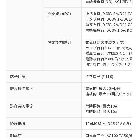
電動機負荷(NO): AC125V 1A/AC
開閉能力(DC)
抵抗負荷: DC8V 3A/DC14V 3A/
ランプ負荷: DC8V 1A/DC14V 1A
誘導負荷: DC8V 2A/DC14V 1.5A
電動機負荷: DC8V 1.5A/DC14V 
開閉能力説明
数値は定常電流を示す。
ランプ負荷とは10倍の突入電
誘導負荷とは力率0.4以上(AC)
※1 対応状況
電動機負荷とは6倍の突入電流
測定条件: 周囲温度 20±2℃、
対応済み：EU RoHS指令（10物質）の
非含有に対応した製品が提供可能な商品で
端子仕様
タブ端子 (#110)
す。
許容操作頻度
電気的: 最大20回/分
対応予定：EU RoHS指令（10物質）の非含
ご利用条件
機械的: 最大60回/分(セット
有に対応した製品に切り替える予定のある
商品です。
許容突入電流
常時閉路: 最大10A
対応予定なし：EU RoHS指令（10物質）の
常時開路: 最大10A
以下の条件をお読みいただき、同意のうえ
非含有に非対応の商品で、対応品を出す予
ご利用ください。
定はありません。
絶縁抵抗
100MΩ以上 (DC500Vメガ)
調査・確認中：EU RoHS指令（10物質）の
本サービスは、当社制御機器事業取扱
※1 中国RoHS○×表
非含有の対応状況を調査中または確認中の
耐電圧
同極端子間: AC1000V 50/60Hz
商品の当社在庫状況および標準価格