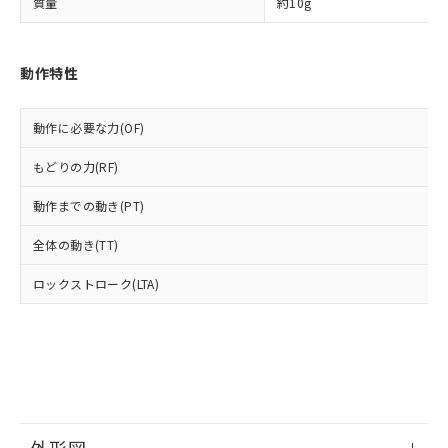
部品在庫の切り替え状況などにより、予定
「10」：通常の使用状況下において有害物
質量
約10g
販売先および販売に係わる関係者が違
マイパーツ機能（部品リスト作成サー
空
受注生産機種、また在庫状況の
月が前後することがあります。
質が外部に漏えいし、環境に深刻な影響を
法に輸出するおそれがある場合は、取
ビス）をご利用いただくには、I-Web
白
情報を公開していない機種
及ぼさない年数を意味します。
り引きをいたしません。
メンバーズにご登録されている必要が
「－」：未確認です。当社販売部門へお問
動作特性
あります。
い合わせください。
お客様が当ウェブサイト上で当社にご
※3 非含有証明書ダウンロード
登録された部品リストについて、当社
動作に必要な力(OF)
および当社の共同利用者が、当社の製
下記の非含有証明書をダウンロードするこ
品・サービスに関するお客様との取
もどりの力(RF)
とができます。
合意する
キャンセル
引・商談に必要な範囲で利用すること
をご了承ください。
動作までの動き(PT)
EU RoHS指令（10物質）の非含有証明書
※当社の共同利用者とは、
"個人情報
51物質の非含有証明書（当社基準）
の共同利用に関して"
の「1.共同利
全体の動き(TT)
※本証明書は発行日時点で非含有を証明す
用者の範囲」に記載されている法人を
るもので、過去に遡って非含有を証明する
ロックストローク(LTA)
指します。
ものではありません。
また、RoHS指令のフタル酸エステル類４
物質の対応では、対応完了までの期間は出
荷製品に未対応品が混在することから備考
欄に対応日を記載しておりました。
既に当社にて対応品への在庫切替を完了
していることから、特段のことがない限
り、2022年1月12日より割愛しておりま