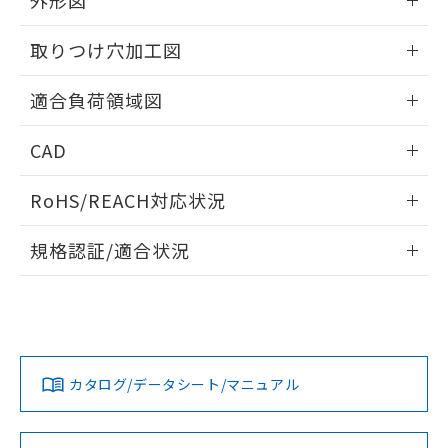
外形図
す。
情報更新：2026/06/09
取りつけ穴加工図
情報更新：2026/06/09
適合負荷領域図
情報更新：2026/06/09
CAD
ログイン/会員登録いただくと、CADデータをダウンロー
RoHS/REACH対応状況
ドすることができます。
情報更新：2026/7/29
規格認証/適合状況
ログイン/会員登録
EU RoHS
注意事項・凡例
A3SJ-90D1-05EYについての規格認証/適合状況については、
「カスタマーサポートセンタ お客様相談室」または貴社担当
オムロン営業員または販売店にお問い合わせください。
対応状況
対応予定月
※1
※2
ダウンロードデータをご利用いただく前に、以下を必ずお読
みください。
お問い合わせ
カタログ/データシート/マニュアル
対応済み
ソフトウェアの使用条件