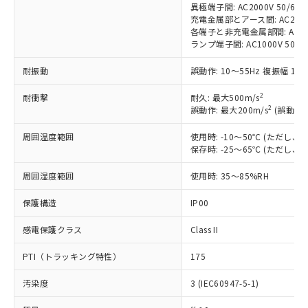
商品です。
異極端子間: AC2000V 50/60Hz
(税抜)を提供させていただくもので
「○」：最大均質材料含有率が中国RoHSの
充電金属部とアース間: AC2000V 
非該当品：ライセンス料など無形物で、有
す。
各端子と非充電金属部間: AC2000
基準値以下であることを示します。
害物質有無と関係のない商品です。
当社制御機器事業取扱商品の中には、
ランプ端子間: AC1000V 50/6
「×」：最大均質材料含有率が中国RoHSの
仕入先様の事情により、非含有部品として
本サービスの対象外となる商品もある
基準値を超えていることを示します。
いたものが、含有品と判明した場合などや
当社は、これら貴社製品のうち、外国
ことをご了承ください。
耐振動
誤動作: 10～55Hz 複振幅 1.
「－」：未確認です。当社販売部門へお問
むを得ず変更することがあります。
為替および外国貿易法に定める商品
在庫状況および標準価格照会結果は、
い合わせください。
（以下｢規制貨物等」という）を輸出
2
耐衝撃
耐久: 最大500m/s
記載している更新日時点での社内デー
*EU RoHS指令（10物質）：
2
または国外への提供する場合は、日本
誤動作: 最大200m/s
(誤動作1
記
タに基づき作成されるものであり、閲
説明
鉛(Pb) 1000ppm以下、 水銀(Hg) 1000ppm以下、 カド
*中国RoHS10物質の基準値 (GB/T26572)：
国政府の輸出許可(または役務取引許
号
覧された時点での実際の在庫および標
ミウム(Cd) 100ppm以下、
Pb(鉛) :1000ppm、 Hg(水銀) : 1000ppm、 Cd(カドミウ
周囲温度範囲
使用時: -10～50℃ (ただし
可)を取得するなどの必要な手続きを
六価クロム(Cr(Ⅵ)) 1000ppm以下、ポリ臭化ビフェニル
ム) : 100ppm、
準価格とは異なる場合があることをご
保存時: -25～65℃ (ただし
類(PBB) 1000ppm以下、ポリ臭化ジフェニルエーテル類
Cr(Ⅵ)(六価クロム) : 1000ppm、 PBBs(ポリ臭化ビフェ
とります。
了承ください。
(PBDE) 1000ppm以下、フタル酸ビス(2-エチルヘキシ
○
一定数以上の在庫あり
ニル類) : 1000ppm、 PBDEs(ポリ臭化ジフェニルエーテ
当社は規制貨物を破棄する場合は、完
ル) (DEHP)(別名：DOP) 1000ppm以下、フタル酸ブチ
正式な納期状況および標準価格はお客
ル類) : 1000ppm、
周囲湿度範囲
使用時: 35～85%RH
ルベンジル（BBP） 1000ppm以下、フタル酸ジブチル
全に破砕するなど、違法に輸出されな
DBP(フタル酸ジブチル) : 1000ppm、 DIBP(フタル酸ジ
様のお取引先、またはお客様担当のオ
（DBP） 1000ppm以下、フタル酸ジイソブチル
イソブチル) : 1000ppm、 BBP(フタル酸ブチルベンジ
△
一定数には満たないが在庫あり
いよう必要な手段を講じます。
ムロン制御機器販売店・当社販売員に
(DIBP) 1000ppm以下
保護構造
IP00
ル) : 1000ppm、
当社は貴社製品を、核兵器、ミサイ
但し、RoHS指令で産業用監視および制御機器に対する
DEHP(フタル酸ビス(2-エチルヘキシル)) : 1000ppm
ご相談ください。
適用除外項目は除く。
ル、化学兵器、生物兵器またはその他
－
在庫なし(最新の在庫状況につ
オムロン制御機器販売店や当社販売拠
感電保護クラス
Class II
フタル酸エステル類の４物質については閾値を超える意
武器並びにこれらの製造装置等に一切
いては、お客様のお取引先、ま
図的な使用がないことを確認しています。
点は「
販売ネットワーク
」をご確認
※2 環境保護使用期限
使用いたしません。
たはお客様担当のオムロン制御
PTI（トラッキング特性）
175
ください。
当社は、貴社製品を第三者に販売する
機器販売店・当社販売員にご確
在庫状況および標準価格結果を当社の
※2 対応予定月
「ｅ」：有害物質（10物質）のすべてが基
場合は、上記1、2および3の内容を当
汚染度
3 (IEC60947-5-1)
認ください)
事前の承諾なく第三者に漏洩または開
準値以下であることを示します。
該第三者に通知します。また当社は、
示しないようお願いします。