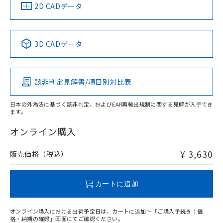
中国 RoHS
注意事項・凡例
2D CADデータ
中国 RoHS表
※1 ※2
3D CADデータ
Pb
Hg
Cd
Cr(VI)
該非判定見解書/項目別対比表
X
O
O
O
日本の外為法に基づく該非判定、およびEAR再輸出規制に関する見解が入手でき
ます。
"対応済み"や非含有の記載がされた商品であっても、流通
在庫等で未対応品が混在する可能性があります。
オンライン購入
非含有品が必要な際は、弊社営業部門もしくは販売店へお
問い合わせください。
¥ 3,630
販売価格（税込）
この製品のRoHS/REACH対応状況ページへ
カートに追加
オンライン購入における出荷予定日は、カートに追加～「ご購入手続き：価
格・納期の確認」画面にてご確認ください。