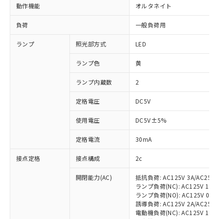
動作機能
オルタネイト
負荷
一般負荷用
ランプ
照光部方式
LED
ランプ色
黄
ランプ内蔵数
2
定格電圧
DC5V
使用電圧
DC5V±5%
定格電流
30mA
接点定格
接点構成
2c
開閉能力(AC)
抵抗負荷: AC125V 3A/AC250V
ランプ負荷(NC): AC125V 1A/AC
ランプ負荷(NO): AC125V 0.7A/
誘導負荷: AC125V 2A/AC250V 
電動機負荷(NC): AC125V 1.5A/