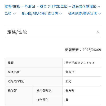
定格/性能
外形図
取りつけ穴加工図
適合負荷領域図
CAD
RoHS/REACH対応状況
規格認証/適合状況
定格/性能
情報更新：2026/06/09
種類
照光押ボタンスイッチ
胴体形状
角胴形
照光/非照光
照光
操作部
操作部形状
長方形
操作部色
黄