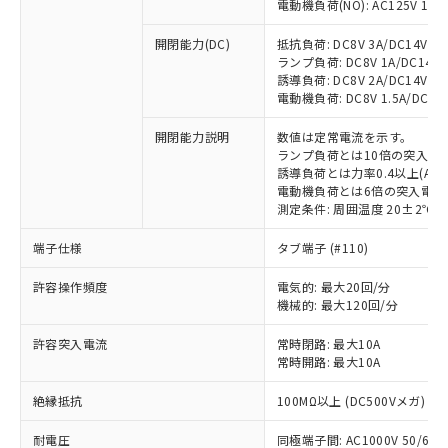
電動機負荷(NO): AC125V 1A/AC
開閉能力(DC)
抵抗負荷: DC8V 3A/DC14V 3A/
ランプ負荷: DC8V 1A/DC14V 1A
誘導負荷: DC8V 2A/DC14V 1.5A
電動機負荷: DC8V 1.5A/DC14V 
開閉能力説明
数値は定常電流を示す。
ランプ負荷とは10倍の突入電
※1 対応状況
誘導負荷とは力率0.4以上(AC)
電動機負荷とは6倍の突入電流
対応済み：EU RoHS指令（10物質）の
測定条件: 周囲温度 20±2℃、
非含有に対応した製品が提供可能な商品で
端子仕様
す。
タブ端子 (#110)
対応予定：EU RoHS指令（10物質）の非含
ご利用条件
許容操作頻度
電気的: 最大20回/分
有に対応した製品に切り替える予定のある
機械的: 最大120回/分
商品です。
対応予定なし：EU RoHS指令（10物質）の
許容突入電流
常時閉路: 最大10A
以下の条件をお読みいただき、同意のうえ
非含有に非対応の商品で、対応品を出す予
常時開路: 最大10A
ご利用ください。
定はありません。
調査・確認中：EU RoHS指令（10物質）の
絶縁抵抗
100MΩ以上 (DC500Vメガ)
本サービスは、当社制御機器事業取扱
※1 中国RoHS○×表
非含有の対応状況を調査中または確認中の
商品の当社在庫状況および標準価格
商品です。
耐電圧
同極端子間: AC1000V 50/60Hz