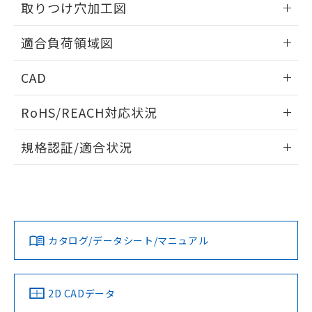
取りつけ穴加工図
情報更新：2026/06/09
適合負荷領域図
情報更新：2026/06/09
CAD
ログイン/会員登録いただくと、CADデータをダウンロー
RoHS/REACH対応状況
ドすることができます。
情報更新：2026/7/29
規格認証/適合状況
ログイン/会員登録
EU RoHS
注意事項・凡例
A3SJ-90C1-24EYについての規格認証/適合状況については、
「カスタマーサポートセンタ お客様相談室」または貴社担当
オムロン営業員または販売店にお問い合わせください。
対応状況
対応予定月
※1
※2
ダウンロードデータをご利用いただく前に、以下を必ずお読
みください。
お問い合わせ
カタログ/データシート/マニュアル
対応済み
ソフトウェアの使用条件
中国 RoHS
注意事項・凡例
2D CADデータ