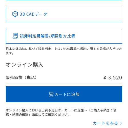
中国 RoHS表
※1 ※2
3D CADデータ
Pb
Hg
Cd
Cr(VI)
該非判定見解書/項目別対比表
X
O
O
O
日本の外為法に基づく該非判定、およびEAR再輸出規制に関する見解が入手でき
ます。
"対応済み"や非含有の記載がされた商品であっても、流通
在庫等で未対応品が混在する可能性があります。
オンライン購入
非含有品が必要な際は、弊社営業部門もしくは販売店へお
問い合わせください。
¥ 3,520
販売価格（税込）
この製品のRoHS/REACH対応状況ページへ
カートに追加
オンライン購入における出荷予定日は、カートに追加～「ご購入手続き：価
格・納期の確認」画面にてご確認ください。
カートをみる