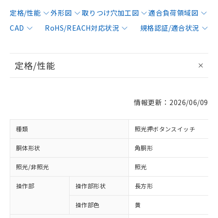
定格/性能
外形図
取りつけ穴加工図
適合負荷領域図
CAD
RoHS/REACH対応状況
規格認証/適合状況
定格/性能
情報更新：2026/06/09
種類
照光押ボタンスイッチ
胴体形状
角胴形
照光/非照光
照光
操作部
操作部形状
長方形
操作部色
黄