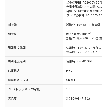
(税抜)を提供させていただくもので
「○」：最大均質材料含有率が中国RoHSの
非該当品：ライセンス料など無形物で、有
異極端子間: AC2000V 50/60Hz
す。
基準値以下であることを示します。
充電金属部とアース間: AC2000V 
害物質有無と関係のない商品です。
当社制御機器事業取扱商品の中には、
各端子と非充電金属部間: AC2000
「×」：最大均質材料含有率が中国RoHSの
仕入先様の事情により、非含有部品として
本サービスの対象外となる商品もある
ランプ端子間: AC1000V 50/6
基準値を超えていることを示します。
いたものが、含有品と判明した場合などや
当社は、これら貴社製品のうち、外国
ことをご了承ください。
「－」：未確認です。当社販売部門へお問
むを得ず変更することがあります。
為替および外国貿易法に定める商品
耐振動
誤動作: 10～55Hz 複振幅 1.
在庫状況および標準価格照会結果は、
い合わせください。
（以下｢規制貨物等」という）を輸出
記載している更新日時点での社内デー
*EU RoHS指令（10物質）：
または国外への提供する場合は、日本
2
耐衝撃
耐久: 最大500m/s
記
タに基づき作成されるものであり、閲
説明
鉛(Pb) 1000ppm以下、 水銀(Hg) 1000ppm以下、 カド
*中国RoHS10物質の基準値 (GB/T26572)：
2
誤動作: 最大200m/s
(誤動作1
国政府の輸出許可(または役務取引許
号
覧された時点での実際の在庫および標
ミウム(Cd) 100ppm以下、
Pb(鉛) :1000ppm、 Hg(水銀) : 1000ppm、 Cd(カドミウ
可)を取得するなどの必要な手続きを
六価クロム(Cr(Ⅵ)) 1000ppm以下、ポリ臭化ビフェニル
ム) : 100ppm、
準価格とは異なる場合があることをご
類(PBB) 1000ppm以下、ポリ臭化ジフェニルエーテル類
周囲温度範囲
使用時: -10～50℃ (ただし
Cr(Ⅵ)(六価クロム) : 1000ppm、 PBBs(ポリ臭化ビフェ
とります。
了承ください。
(PBDE) 1000ppm以下、フタル酸ビス(2-エチルヘキシ
○
一定数以上の在庫あり
ニル類) : 1000ppm、 PBDEs(ポリ臭化ジフェニルエーテ
保存時: -25～65℃ (ただし
当社は規制貨物を破棄する場合は、完
ル) (DEHP)(別名：DOP) 1000ppm以下、フタル酸ブチ
正式な納期状況および標準価格はお客
ル類) : 1000ppm、
ルベンジル（BBP） 1000ppm以下、フタル酸ジブチル
全に破砕するなど、違法に輸出されな
DBP(フタル酸ジブチル) : 1000ppm、 DIBP(フタル酸ジ
様のお取引先、またはお客様担当のオ
周囲湿度範囲
使用時: 35～85%RH
（DBP） 1000ppm以下、フタル酸ジイソブチル
イソブチル) : 1000ppm、 BBP(フタル酸ブチルベンジ
△
一定数には満たないが在庫あり
いよう必要な手段を講じます。
ムロン制御機器販売店・当社販売員に
(DIBP) 1000ppm以下
ル) : 1000ppm、
当社は貴社製品を、核兵器、ミサイ
但し、RoHS指令で産業用監視および制御機器に対する
DEHP(フタル酸ビス(2-エチルヘキシル)) : 1000ppm
ご相談ください。
保護構造
IP00
適用除外項目は除く。
ル、化学兵器、生物兵器またはその他
－
在庫なし(最新の在庫状況につ
オムロン制御機器販売店や当社販売拠
フタル酸エステル類の４物質については閾値を超える意
武器並びにこれらの製造装置等に一切
いては、お客様のお取引先、ま
図的な使用がないことを確認しています。
感電保護クラス
Class II
点は「
販売ネットワーク
」をご確認
※2 環境保護使用期限
使用いたしません。
たはお客様担当のオムロン制御
ください。
当社は、貴社製品を第三者に販売する
PTI（トラッキング特性）
175
機器販売店・当社販売員にご確
在庫状況および標準価格結果を当社の
※2 対応予定月
「ｅ」：有害物質（10物質）のすべてが基
場合は、上記1、2および3の内容を当
認ください)
事前の承諾なく第三者に漏洩または開
準値以下であることを示します。
汚染度
3 (IEC60947-5-1)
該第三者に通知します。また当社は、
示しないようお願いします。
部品在庫の切り替え状況などにより、予定
「10」：通常の使用状況下において有害物
販売先および販売に係わる関係者が違
マイパーツ機能（部品リスト作成サー
空
受注生産機種、また在庫状況の