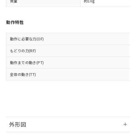
質量
約10g
月が前後することがあります。
質が外部に漏えいし、環境に深刻な影響を
法に輸出するおそれがある場合は、取
ビス）をご利用いただくには、I-Web
白
情報を公開していない機種
及ぼさない年数を意味します。
り引きをいたしません。
メンバーズにご登録されている必要が
「－」：未確認です。当社販売部門へお問
あります。
い合わせください。
動作特性
お客様が当ウェブサイト上で当社にご
※3 非含有証明書ダウンロード
登録された部品リストについて、当社
および当社の共同利用者が、当社の製
動作に必要な力(OF)
下記の非含有証明書をダウンロードするこ
品・サービスに関するお客様との取
とができます。
合意する
キャンセル
引・商談に必要な範囲で利用すること
もどりの力(RF)
をご了承ください。
EU RoHS指令（10物質）の非含有証明書
※当社の共同利用者とは、
"個人情報
動作までの動き(PT)
51物質の非含有証明書（当社基準）
の共同利用に関して"
の「1.共同利
※本証明書は発行日時点で非含有を証明す
用者の範囲」に記載されている法人を
全体の動き(TT)
るもので、過去に遡って非含有を証明する
指します。
ものではありません。
また、RoHS指令のフタル酸エステル類４
物質の対応では、対応完了までの期間は出
荷製品に未対応品が混在することから備考
欄に対応日を記載しておりました。
既に当社にて対応品への在庫切替を完了
していることから、特段のことがない限
外形図
り、2022年1月12日より割愛しておりま
情報更新：2026/06/09
す。