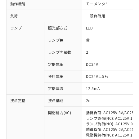
動作機能
モーメンタリ
負荷
一般負荷用
ランプ
照光部方式
LED
ランプ色
黄
ランプ内蔵数
2
定格電圧
DC24V
使用電圧
DC24V±5%
定格電流
12.5mA
接点定格
接点構成
2c
開閉能力(AC)
抵抗負荷: AC125V 3A/AC250V
ランプ負荷(NC): AC125V 1A/AC
ランプ負荷(NO): AC125V 0.7A/
誘導負荷: AC125V 2A/AC250V 
電動機負荷(NC): AC125V 1.5A/