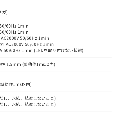
び標準価格結果を当社の事前の承諾なく第三者に漏洩または開示し
え状況などにより、予定月が前後することがあります。
(最新の在庫状況については、お客様のお取引先、またはお客様担当
（10物質）のすべてが基準値以下であることを示します。
店・当社販売員にご確認ください)
メガ)
能（部品リスト作成サービス）をご利用いただくには、I-Webメン
使用状況下において有害物質が外部に漏えいし、環境に深刻な影響を
あります。
機種、また在庫状況の情報を公開していない機種
0/60Hz 1min
ェブサイト上で当社にご登録された部品リストについて、当社およ
書ダウンロード
す。当社販売部門へお問い合わせください。
0/60Hz 1min
品・サービスに関するお客様との取引・商談に必要な範囲で利用す
合意する
キャンセル
2000V 50/60Hz 1min
書をダウンロードすることができます。
C2000V 50/60Hz 1min
利用者とは、
"個人情報の共同利用に関して"
の「1.共同利用者の
V 50/60Hz 1min (LEDを取り付けない状態)
します。
10物質）の非含有証明書
明書（当社基準）
振幅 1.5mm (誤動作1ms以内)
日時点で非含有を証明するもので、過去に遡って非含有を証明するも
令のフタル酸エステル類４物質の対応では、対応完了までの期間は出
備考欄に対応日を記載しておりました。
品への在庫切替を完了していることから、特段のことがない限り、20
(誤動作1ms以内)
す。
 (ただし、氷結、結露しないこと)
 (ただし、氷結、結露しないこと)