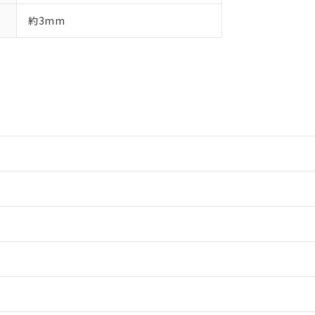
約3mm
情報更新：2
情報更新：2
情報更新：2
ードすることができます。