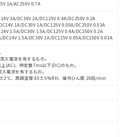
V 1A/AC250V 0.7A
4V 3A/DC30V 2A/DC125V 0.4A/DC250V 0.2A
14V 1A/DC30V 1A/DC125V 0.05A/DC250V 0.03A
 RoHS指令（10物質）の非含有に対応した製品が提供可能な商品です
V 1.5A/DC30V 1.5A/DC125V 0.4A/DC250V 0.2A
oHS指令（10物質）の非含有に対応した製品に切り替える予定のある
DC14V 1.5A/DC30V 1A/DC125V 0.05A/DC250V 0.03A
 RoHS指令（10物質）の非含有に非対応の商品で、対応品を出す予
 RoHS指令（10物質）の非含有の対応状況を調査中または確認中の
。
ンス料など無形物で、有害物質有無と関係のない商品です。
の突入電流を有するもの。
○×表
より、非含有部品としていたものが、含有品と判明した場合などやむ
上(AC)、時定数7ms以下(DC)のもの。
みいただき、同意のうえご利用ください。
突入電流を有するもの。
材料含有率が中国RoHSの基準値以下であることを示します。
0±2℃、周囲湿度 65±5%RH、操作ひん度 20回/min
材料含有率が中国RoHSの基準値を超えていることを示します。
、当社制御機器事業取扱商品の当社在庫状況および標準価格(税抜)
ら貴社製品のうち、外国為替および外国貿易法に定める商品（以下｢
質）：
す。当社販売部門へお問い合わせください。
 水銀(Hg) 1000ppm以下、 カドミウム(Cd) 100ppm以下、
たは国外への提供する場合は、日本国政府の輸出許可(または役務取
000ppm以下、ポリ臭化ビフェニル類(PBB) 1000ppm以下、ポリ臭化ジフェニルエーテル類(P
事業取扱商品の中には、本サービスの対象外となる商品もあること
手続きをとります。
キシル) (DEHP)(別名：DOP) 1000ppm以下、フタル酸ブチルベンジル（BBP） 100
(GB/T26572)：
以下、フタル酸ジイソブチル (DIBP) 1000ppm以下
び標準価格照会結果は、記載している更新日時点での社内データに
物を破棄する場合は、完全に破砕するなど、違法に輸出されないよ
(水銀) : 1000ppm、 Cd(カドミウム) : 100ppm、
業用監視および制御機器に対する適用除外項目は除く。
覧された時点での実際の在庫および標準価格とは異なる場合がある
1000ppm、 PBBs(ポリ臭化ビフェニル類) : 1000ppm、 PBDEs(ポリ臭化ジフェニルエーテル類
物質については閾値を超える意図的な使用がないことを確認しています。
上の在庫あり
 1000ppm、 DIBP(フタル酸ジイソブチル) : 1000ppm、 BBP(フタル酸ブチルベンジル) :
品を、核兵器、ミサイル、化学兵器、生物兵器またはその他武器並
チルヘキシル)) : 1000ppm
況および標準価格はお客様のお取引先、またはお客様担当のオムロ
用いたしません。
ご相談ください。
は満たないが在庫あり
製品を第三者に販売する場合は、上記1、2および3の内容を当該第
機器販売店や当社販売拠点は「
販売ネットワーク
」をご確認くだ
販売先および販売に係わる関係者が違法に輸出するおそれがある場
用期限