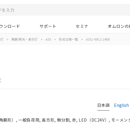
ウンロード
サポート
セミナ
オムロンの
示灯
>
角胴:照光・表示灯
>
A3S
>
形式仕様一覧
>
A3SJ-90C1-24ER
覧
日本語
English
）, 一般負荷用, 長方形, 無分割, 赤, LED（DC24V）, モーメンタ