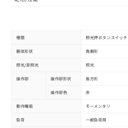
種類
照光押ボタンスイッチ
胴体形状
角胴形
照光/非照光
照光
操作部
操作部形状
長方形
操作部色
赤
動作機能
モーメンタリ
負荷
一般負荷用