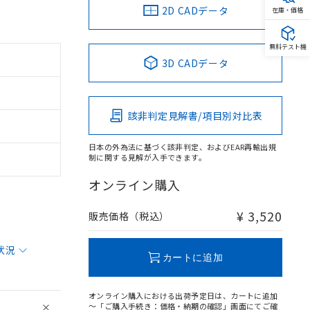
2D CADデータ
在庫・価格
無料テスト機
3D CADデータ
該非判定見解書/項目別対比表
日本の外為法に基づく該非判定、およびEAR再輸出規
制に関する見解が入手できます。
オンライン購入
¥ 3,520
販売価格（税込）
状況
カートに追加
オンライン購入における出荷予定日は、カートに追加
～「ご購入手続き：価格・納期の確認」画面にてご確