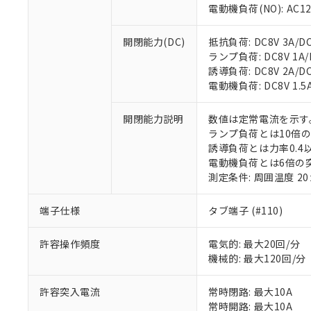
電動機負荷(NO): AC125
※1 対応状況
開閉能力(DC)
抵抗負荷: DC8V 3A/DC1
ランプ負荷: DC8V 1A/DC
対応済み：EU
誘導負荷: DC8V 2A/DC14
対応予定：EU R
電動機負荷: DC8V 1.5A/
対応予定なし：EU
調査・確認中：EU
ご利用条件
開閉能力説明
数値は定常電流を示す
非該当品：ライセ
ランプ負荷とは10倍
※1 中国RoHS
仕入先様の事情に
誘導負荷とは力率0.4以
があります。
以下の条件をお読
電動機負荷とは6倍の
「○」：最大均質
測定条件: 周囲温度 2
「×」：最大均質
本サービスは
当社は、これ
*EU RoHS指令（10物
「－」：未確認で
鉛(Pb) 1000ppm以下、
くものです。
う）を輸出ま
記
説明
六価クロム(Cr(Ⅵ)) 1
端子仕様
タブ端子 (#110)
当社制御機器
などの必要な
フタル酸ビス(2-エチルヘ
号
*中国RoHS10物質の基準値 
ル（DBP） 1000ppm
在庫状況およ
当社は規制貨
Pb(鉛) :1000ppm、 Hg
但し、RoHS指令で産
許容操作頻度
電気的: 最大20回/分
のであり、閲
ます。
Cr(Ⅵ)(六価クロム) : 
フタル酸エステル類の４
○
一定数以
DBP(フタル酸ジブチル) :
機械的: 最大120回/分
い。
当社は貴社製
DEHP(フタル酸ビス(2-エ
正式な納期状
置等に一切使
当社販売員に
※2 対応予定月
△
一定数に
当社は、貴社
許容突入電流
常時閉路: 最大10A
オムロン制御
また当社は、
常時開路: 最大10A
※2 環境保護使