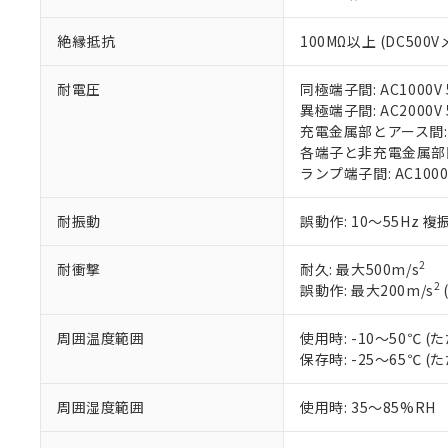
在庫状況およ
部品在庫の切り替
たしません。
－
在庫なし
す。
「ｅ」：有害物質
機器販売
絶縁抵抗
100MΩ以上 (DC500V
マイパーツ機
「10」：通常の
ている必要が
味します。
空
受注生産
耐電圧
同極端子間: AC1000V 5
お客様が当ウ
※3 非含有証明
「－」：未確認で
白
異極端子間: AC2000V 5
が、当社の製
充電金属部とアース間: AC
さい。
下記の非含有証明
各端子と非充電金属部間: A
※当社の共同
ランプ端子間: AC1000
いる法人を指
EU RoHS指令（
51物質の非含有証
耐振動
誤動作: 10～55Hz 複
※本証明書は発行
また、RoHS指
混在することから
2
耐衝撃
耐久: 最大500m/s
既に当社にて対応
2
誤動作: 最大200m/s
り割愛しておりま
周囲温度範囲
使用時: -10～50℃
保存時: -25～65℃
周囲湿度範囲
使用時: 35～85%RH