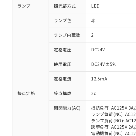
ランプ
照光部方式
LED
ランプ色
赤
ランプ内蔵数
2
定格電圧
DC24V
使用電圧
DC24V±5%
定格電流
12.5mA
接点定格
接点構成
2c
開閉能力(AC)
抵抗負荷: AC125V 3A/
ランプ負荷(NC): AC125
ランプ負荷(NO): AC125V
誘導負荷: AC125V 2A/A
電動機負荷(NC): AC125