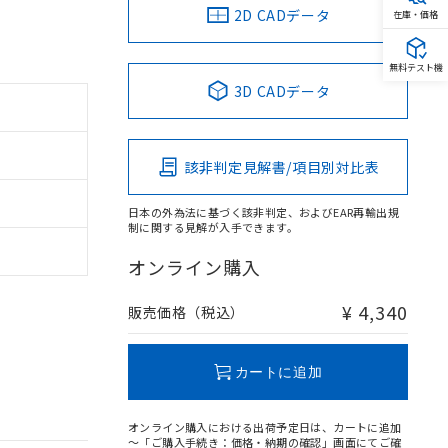
2D CADデータ
在庫・価格
無料テスト機
3D CADデータ
該非判定見解書/項目別対比表
日本の外為法に基づく該非判定、およびEAR再輸出規
制に関する見解が入手できます。
オンライン購入
¥ 4,340
販売価格（税込）
カートに追加
オンライン購入における出荷予定日は、カートに追加
～「ご購入手続き：価格・納期の確認」画面にてご確