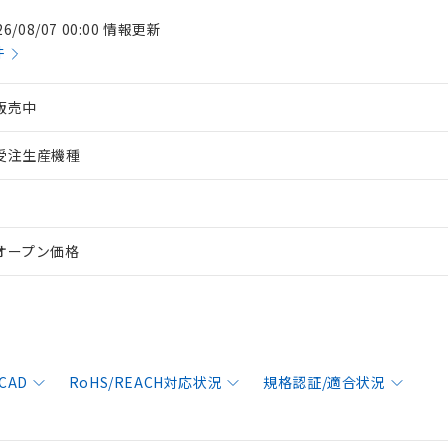
26/08/07 00:00 情報更新
件
販売中
受注生産機種
オープン価格
CAD
RoHS/REACH対応状況
規格認証/適合状況