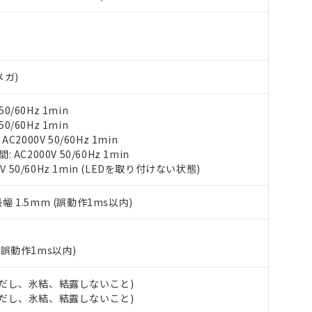
ご相談ください。
は満たないが在庫あり
製品を第三者に販売する場合は、上記1、2および3の内容を当該第
機器販売店や当社販売拠点は「
販売ネットワーク
」をご確認くだ
販売先および販売に係わる関係者が違法に輸出するおそれがある場
用期限
び標準価格結果を当社の事前の承諾なく第三者に漏洩または開示し
え状況などにより、予定月が前後することがあります。
(最新の在庫状況については、お客様のお取引先、またはお客様担当
（10物質）のすべてが基準値以下であることを示します。
店・当社販売員にご確認ください)
能（部品リスト作成サービス）をご利用いただくには、I-Webメン
使用状況下において有害物質が外部に漏えいし、環境に深刻な影響を
あります。
メガ)
機種、また在庫状況の情報を公開していない機種
ェブサイト上で当社にご登録された部品リストについて、当社およ
書ダウンロード
す。当社販売部門へお問い合わせください。
品・サービスに関するお客様との取引・商談に必要な範囲で利用す
合意する
キャンセル
0/60Hz 1min
書をダウンロードすることができます。
0/60Hz 1min
利用者とは、
"個人情報の共同利用に関して"
の「1.共同利用者の
2000V 50/60Hz 1min
します。
10物質）の非含有証明書
C2000V 50/60Hz 1min
明書（当社基準）
V 50/60Hz 1min (LEDを取り付けない状態)
日時点で非含有を証明するもので、過去に遡って非含有を証明するも
令のフタル酸エステル類４物質の対応では、対応完了までの期間は出
振幅 1.5mm (誤動作1ms以内)
備考欄に対応日を記載しておりました。
品への在庫切替を完了していることから、特段のことがない限り、20
す。
(誤動作1ms以内)
 (ただし、氷結、結露しないこと)
 (ただし、氷結、結露しないこと)