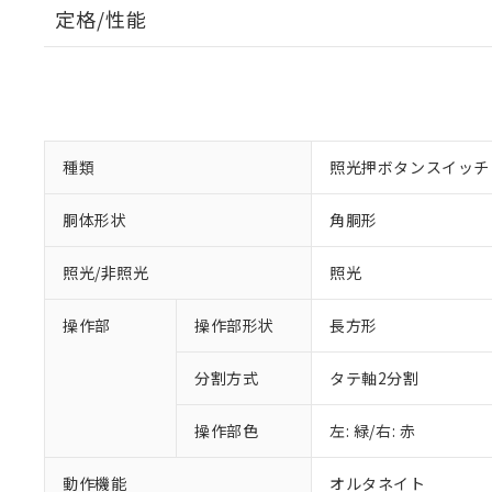
定格/性能
種類
照光押ボタンスイッチ
胴体形状
角胴形
照光/非照光
照光
操作部
操作部形状
長方形
分割方式
タテ軸2分割
操作部色
左: 緑/右: 赤
動作機能
オルタネイト