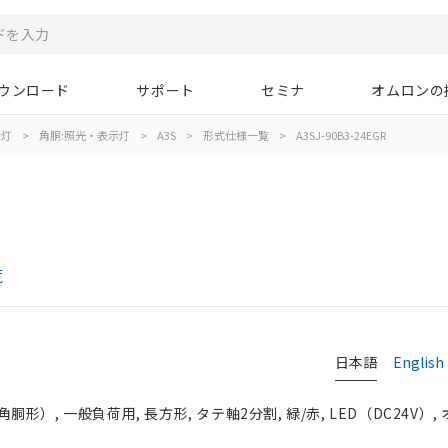
ウンロード
サポート
セミナ
オムロンの
示灯
>
角胴:照光・表示灯
>
A3S
>
形式仕様一覧
>
A3SJ-90B3-24EGR
覧
日本語
English
）, 一般負荷用, 長方形, タテ軸2分割, 緑/赤, LED（DC24V）,