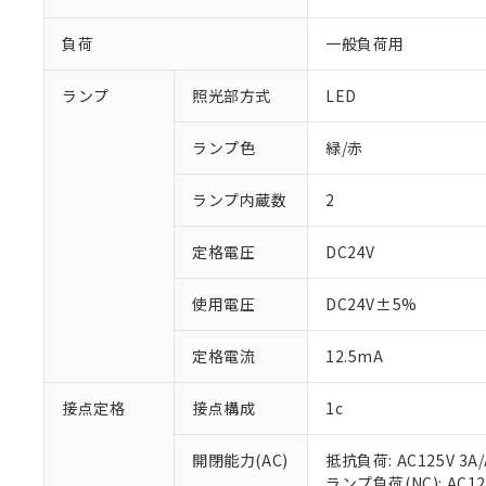
負荷
一般負荷用
ランプ
照光部方式
LED
ランプ色
緑/赤
ランプ内蔵数
2
定格電圧
DC24V
使用電圧
DC24V±5%
定格電流
12.5mA
接点定格
接点構成
1c
開閉能力(AC)
抵抗負荷: AC125V 3A/
ランプ負荷(NC): AC125