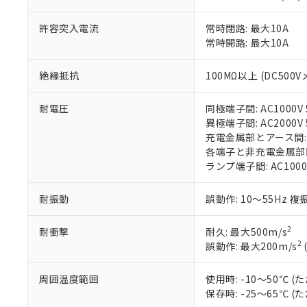
当社販売員に
※2 対応予定月
△
一定数に
当社は、貴社
オムロン制御
また当社は、
※2 環境保護使
許容突入電流
常時閉路: 最大10A
在庫状況およ
部品在庫の切り替
たしません。
－
在庫なし
常時開路: 最大10A
す。
「ｅ」：有害物質
機器販売
マイパーツ機
「10」：通常の
ている必要が
絶縁抵抗
100MΩ以上 (DC500V
味します。
空
受注生産
お客様が当ウ
※3 非含有証明
「－」：未確認で
白
が、当社の製
耐電圧
同極端子間: AC1000V 5
さい。
下記の非含有証明
異極端子間: AC2000V 5
※当社の共同
充電金属部とアース間: AC
いる法人を指
EU RoHS指令（
各端子と非充電金属部間: A
51物質の非含有証
ランプ端子間: AC1000
※本証明書は発行
また、RoHS指
耐振動
誤動作: 10～55Hz 複
混在することから
既に当社にて対応
2
耐衝撃
耐久: 最大500m/s
り割愛しておりま
2
誤動作: 最大200m/s
周囲温度範囲
使用時: -10～50℃
保存時: -25～65℃