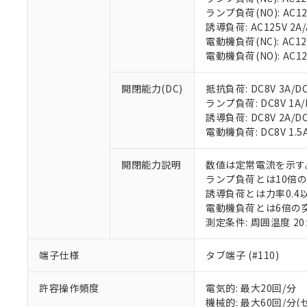
ランプ負荷(NO): AC125V
誘導負荷: AC125V 2A/A
電動機負荷(NC): AC125
電動機負荷(NO): AC125
※1 対応状況
開閉能力(DC)
抵抗負荷: DC8V 3A/DC1
対応済み：EU
ランプ負荷: DC8V 1A/DC
対応予定：EU R
誘導負荷: DC8V 2A/DC14
対応予定なし：EU
電動機負荷: DC8V 1.5A/
調査・確認中：EU
ご利用条件
非該当品：ライセ
※1 中国RoHS
仕入先様の事情に
開閉能力説明
数値は定常電流を示す
があります。
ランプ負荷とは10倍
以下の条件をお読
「○」：最大均質
誘導負荷とは力率0.4以
「×」：最大均質
本サービスは
電動機負荷とは6倍の
当社は、これ
*EU RoHS指令（10物
「－」：未確認で
鉛(Pb) 1000ppm以下、
くものです。
測定条件: 周囲温度 2
う）を輸出ま
記
説明
六価クロム(Cr(Ⅵ)) 1
当社制御機器
などの必要な
フタル酸ビス(2-エチルヘ
号
*中国RoHS10物質の基準値 
ル（DBP） 1000ppm
在庫状況およ
当社は規制貨
端子仕様
タブ端子 (#110)
Pb(鉛) :1000ppm、 Hg
但し、RoHS指令で産
のであり、閲
ます。
Cr(Ⅵ)(六価クロム) : 
フタル酸エステル類の４
○
一定数以
DBP(フタル酸ジブチル) :
い。
当社は貴社製
DEHP(フタル酸ビス(2-エ
許容操作頻度
電気的: 最大20回/分
正式な納期状
置等に一切使
機械的: 最大60回/分