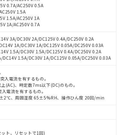
 0.7A/AC250V 0.5A
C250V 1.5A
V 1.5A/AC250V 1A
V 1A/AC250V 0.7A
4V 3A/DC30V 2A/DC125V 0.4A/DC250V 0.2A
 RoHS指令（10物質）の非含有に対応した製品が提供可能な商品です
14V 1A/DC30V 1A/DC125V 0.05A/DC250V 0.03A
oHS指令（10物質）の非含有に対応した製品に切り替える予定のある
V 1.5A/DC30V 1.5A/DC125V 0.4A/DC250V 0.2A
 RoHS指令（10物質）の非含有に非対応の商品で、対応品を出す予
DC14V 1.5A/DC30V 1A/DC125V 0.05A/DC250V 0.03A
 RoHS指令（10物質）の非含有の対応状況を調査中または確認中の
ンス料など無形物で、有害物質有無と関係のない商品です。
○×表
より、非含有部品としていたものが、含有品と判明した場合などやむ
。
の突入電流を有するもの。
みいただき、同意のうえご利用ください。
材料含有率が中国RoHSの基準値以下であることを示します。
上(AC)、時定数7ms以下(DC)のもの。
材料含有率が中国RoHSの基準値を超えていることを示します。
、当社制御機器事業取扱商品の当社在庫状況および標準価格(税抜)
突入電流を有するもの。
ら貴社製品のうち、外国為替および外国貿易法に定める商品（以下｢
質）：
す。当社販売部門へお問い合わせください。
 水銀(Hg) 1000ppm以下、 カドミウム(Cd) 100ppm以下、
0±2℃、周囲湿度 65±5%RH、操作ひん度 20回/min
たは国外への提供する場合は、日本国政府の輸出許可(または役務取
000ppm以下、ポリ臭化ビフェニル類(PBB) 1000ppm以下、ポリ臭化ジフェニルエーテル類(P
事業取扱商品の中には、本サービスの対象外となる商品もあること
手続きをとります。
キシル) (DEHP)(別名：DOP) 1000ppm以下、フタル酸ブチルベンジル（BBP） 100
(GB/T26572)：
以下、フタル酸ジイソブチル (DIBP) 1000ppm以下
び標準価格照会結果は、記載している更新日時点での社内データに
物を破棄する場合は、完全に破砕するなど、違法に輸出されないよ
(水銀) : 1000ppm、 Cd(カドミウム) : 100ppm、
業用監視および制御機器に対する適用除外項目は除く。
覧された時点での実際の在庫および標準価格とは異なる場合がある
1000ppm、 PBBs(ポリ臭化ビフェニル類) : 1000ppm、 PBDEs(ポリ臭化ジフェニルエーテル類
物質については閾値を超える意図的な使用がないことを確認しています。
上の在庫あり
 1000ppm、 DIBP(フタル酸ジイソブチル) : 1000ppm、 BBP(フタル酸ブチルベンジル) :
品を、核兵器、ミサイル、化学兵器、生物兵器またはその他武器並
チルヘキシル)) : 1000ppm
況および標準価格はお客様のお取引先、またはお客様担当のオムロ
用いたしません。
(セット、リセットで1回)