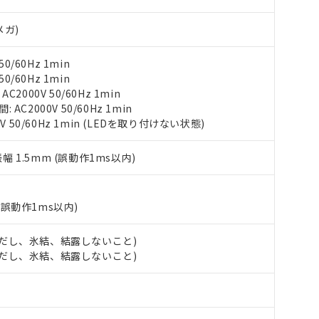
び標準価格結果を当社の事前の承諾なく第三者に漏洩または開示し
え状況などにより、予定月が前後することがあります。
(最新の在庫状況については、お客様のお取引先、またはお客様担当
（10物質）のすべてが基準値以下であることを示します。
店・当社販売員にご確認ください)
メガ)
能（部品リスト作成サービス）をご利用いただくには、I-Webメン
使用状況下において有害物質が外部に漏えいし、環境に深刻な影響を
あります。
機種、また在庫状況の情報を公開していない機種
0/60Hz 1min
ェブサイト上で当社にご登録された部品リストについて、当社およ
書ダウンロード
す。当社販売部門へお問い合わせください。
0/60Hz 1min
品・サービスに関するお客様との取引・商談に必要な範囲で利用す
合意する
キャンセル
2000V 50/60Hz 1min
書をダウンロードすることができます。
C2000V 50/60Hz 1min
利用者とは、
"個人情報の共同利用に関して"
の「1.共同利用者の
V 50/60Hz 1min (LEDを取り付けない状態)
します。
10物質）の非含有証明書
明書（当社基準）
日時点で非含有を証明するもので、過去に遡って非含有を証明するも
振幅 1.5mm (誤動作1ms以内)
令のフタル酸エステル類４物質の対応では、対応完了までの期間は出
備考欄に対応日を記載しておりました。
品への在庫切替を完了していることから、特段のことがない限り、20
(誤動作1ms以内)
す。
 (ただし、氷結、結露しないこと)
 (ただし、氷結、結露しないこと)