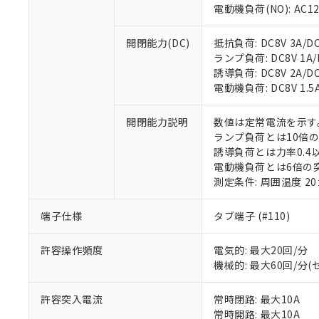
電動機負荷(NO): AC125
※1 対応状況
開閉能力(DC)
抵抗負荷: DC8V 3A/DC1
ランプ負荷: DC8V 1A/DC
対応済み：EU
誘導負荷: DC8V 2A/DC14
対応予定：EU R
電動機負荷: DC8V 1.5A/
対応予定なし：EU
調査・確認中：EU
ご利用条件
開閉能力説明
数値は定常電流を示す
非該当品：ライセ
ランプ負荷とは10倍
※1 中国RoHS
仕入先様の事情に
誘導負荷とは力率0.4以
があります。
以下の条件をお読
電動機負荷とは6倍の
「○」：最大均質
測定条件: 周囲温度 2
「×」：最大均質
本サービスは
当社は、これ
*EU RoHS指令（10物
「－」：未確認で
鉛(Pb) 1000ppm以下、
くものです。
う）を輸出ま
記
説明
六価クロム(Cr(Ⅵ)) 1
端子仕様
タブ端子 (#110)
当社制御機器
などの必要な
フタル酸ビス(2-エチルヘ
号
*中国RoHS10物質の基準値 
ル（DBP） 1000ppm
在庫状況およ
当社は規制貨
Pb(鉛) :1000ppm、 Hg
但し、RoHS指令で産
許容操作頻度
電気的: 最大20回/分
のであり、閲
ます。
Cr(Ⅵ)(六価クロム) : 
フタル酸エステル類の４
○
一定数以
DBP(フタル酸ジブチル) :
機械的: 最大60回/分
い。
当社は貴社製
DEHP(フタル酸ビス(2-エ
正式な納期状
置等に一切使
当社販売員に
※2 対応予定月
△
一定数に
当社は、貴社
許容突入電流
常時閉路: 最大10A
オムロン制御
また当社は、
※2 環境保護使
常時開路: 最大10A