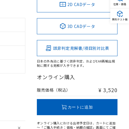
2D CADデータ
在庫・価格
無料テスト機
3D CADデータ
該非判定見解書/項目別対比表
日本の外為法に基づく該非判定、およびEAR再輸出規
制に関する見解が入手できます。
オンライン購入
¥ 3,520
販売価格（税込）
カートに追加
オンライン購入における出荷予定日は、カートに追加
～「ご購入手続き：価格・納期の確認」画面にてご確