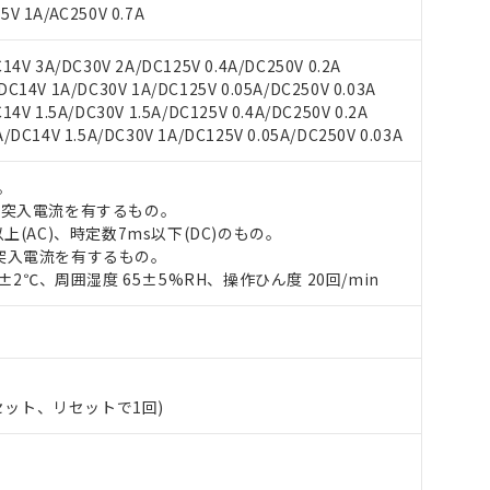
V 1A/AC250V 0.7A
4V 3A/DC30V 2A/DC125V 0.4A/DC250V 0.2A
14V 1A/DC30V 1A/DC125V 0.05A/DC250V 0.03A
 RoHS指令（10物質）の非含有に対応した製品が提供可能な商品です
V 1.5A/DC30V 1.5A/DC125V 0.4A/DC250V 0.2A
oHS指令（10物質）の非含有に対応した製品に切り替える予定のある
DC14V 1.5A/DC30V 1A/DC125V 0.05A/DC250V 0.03A
 RoHS指令（10物質）の非含有に非対応の商品で、対応品を出す予
 RoHS指令（10物質）の非含有の対応状況を調査中または確認中の
。
ンス料など無形物で、有害物質有無と関係のない商品です。
の突入電流を有するもの。
○×表
より、非含有部品としていたものが、含有品と判明した場合などやむ
上(AC)、時定数7ms以下(DC)のもの。
みいただき、同意のうえご利用ください。
突入電流を有するもの。
材料含有率が中国RoHSの基準値以下であることを示します。
0±2℃、周囲湿度 65±5%RH、操作ひん度 20回/min
材料含有率が中国RoHSの基準値を超えていることを示します。
、当社制御機器事業取扱商品の当社在庫状況および標準価格(税抜)
ら貴社製品のうち、外国為替および外国貿易法に定める商品（以下｢
質）：
す。当社販売部門へお問い合わせください。
 水銀(Hg) 1000ppm以下、 カドミウム(Cd) 100ppm以下、
たは国外への提供する場合は、日本国政府の輸出許可(または役務取
000ppm以下、ポリ臭化ビフェニル類(PBB) 1000ppm以下、ポリ臭化ジフェニルエーテル類(P
事業取扱商品の中には、本サービスの対象外となる商品もあること
手続きをとります。
キシル) (DEHP)(別名：DOP) 1000ppm以下、フタル酸ブチルベンジル（BBP） 100
(GB/T26572)：
以下、フタル酸ジイソブチル (DIBP) 1000ppm以下
び標準価格照会結果は、記載している更新日時点での社内データに
物を破棄する場合は、完全に破砕するなど、違法に輸出されないよ
(水銀) : 1000ppm、 Cd(カドミウム) : 100ppm、
業用監視および制御機器に対する適用除外項目は除く。
覧された時点での実際の在庫および標準価格とは異なる場合がある
1000ppm、 PBBs(ポリ臭化ビフェニル類) : 1000ppm、 PBDEs(ポリ臭化ジフェニルエーテル類
物質については閾値を超える意図的な使用がないことを確認しています。
上の在庫あり
 1000ppm、 DIBP(フタル酸ジイソブチル) : 1000ppm、 BBP(フタル酸ブチルベンジル) :
(セット、リセットで1回)
品を、核兵器、ミサイル、化学兵器、生物兵器またはその他武器並
チルヘキシル)) : 1000ppm
況および標準価格はお客様のお取引先、またはお客様担当のオムロ
用いたしません。
ご相談ください。
は満たないが在庫あり
製品を第三者に販売する場合は、上記1、2および3の内容を当該第
機器販売店や当社販売拠点は「
販売ネットワーク
」をご確認くだ
販売先および販売に係わる関係者が違法に輸出するおそれがある場
用期限