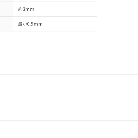
約3mm
最小0.5mm
情報更新：2
情報更新：2
ードすることができます。