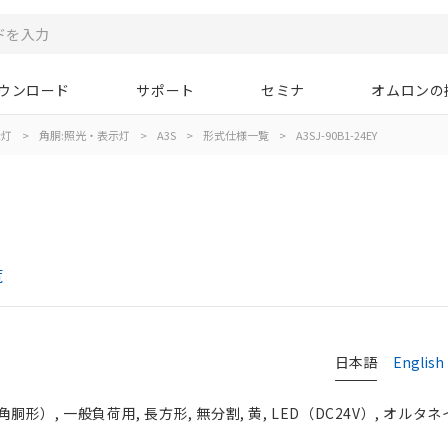
ウンロード
サポート
セミナ
オムロンの
示灯
>
角胴:照光・表示灯
>
A3S
>
形式仕様一覧
>
A3SJ-90B1-24EY
覧
日本語
English
）, 一般負荷用, 長方形, 無分割, 黄, LED（DC24V）, オルタネイ