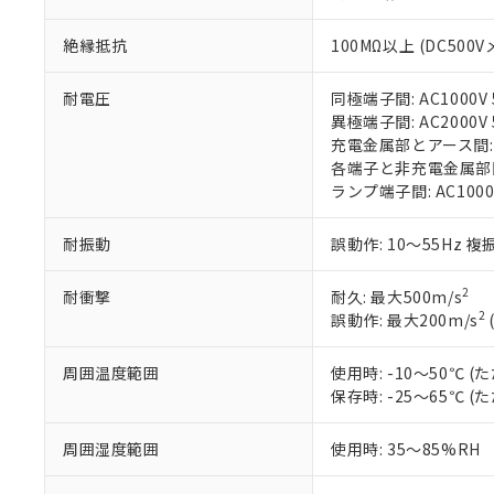
在庫状況およ
部品在庫の切り替
たしません。
－
在庫なし
す。
「ｅ」：有害物質
機器販売
絶縁抵抗
100MΩ以上 (DC500V
マイパーツ機
「10」：通常の
ている必要が
味します。
空
受注生産
耐電圧
同極端子間: AC1000V 5
お客様が当ウ
※3 非含有証明
「－」：未確認で
白
異極端子間: AC2000V 5
が、当社の製
充電金属部とアース間: AC
さい。
下記の非含有証明
各端子と非充電金属部間: A
※当社の共同
ランプ端子間: AC1000
いる法人を指
EU RoHS指令（
51物質の非含有証
※本証明書は発行
耐振動
誤動作: 10～55Hz 複
また、RoHS指
混在することから
2
耐衝撃
耐久: 最大500m/s
既に当社にて対応
2
誤動作: 最大200m/s
り割愛しておりま
周囲温度範囲
使用時: -10～50℃
保存時: -25～65℃
周囲湿度範囲
使用時: 35～85%RH