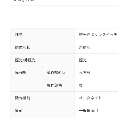
種類
照光押ボタンスイッチ
胴体形状
角胴形
照光/非照光
照光
操作部
操作部形状
長方形
操作部色
黄
動作機能
オルタネイト
負荷
一般負荷用