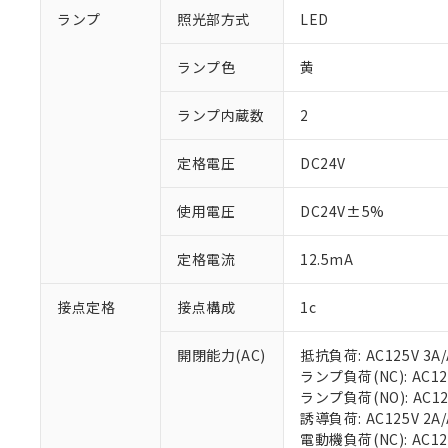
ランプ
照光部方式
LED
ランプ色
黄
ランプ内蔵数
2
定格電圧
DC24V
使用電圧
DC24V±5%
定格電流
12.5mA
接点定格
接点構成
1c
開閉能力(AC)
抵抗負荷: AC125V 3A/
ランプ負荷(NC): AC125
ランプ負荷(NO): AC125V
誘導負荷: AC125V 2A/A
電動機負荷(NC): AC125