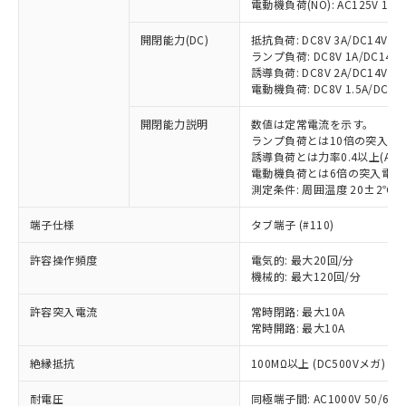
電動機負荷(NO): AC125V 1A/AC
開閉能力(DC)
抵抗負荷: DC8V 3A/DC14V 3A/
ランプ負荷: DC8V 1A/DC14V 1A
誘導負荷: DC8V 2A/DC14V 1.5A
電動機負荷: DC8V 1.5A/DC14V 
※1 対応状況
開閉能力説明
数値は定常電流を示す。
ランプ負荷とは10倍の突入電
誘導負荷とは力率0.4以上(AC)
対応済み：EU RoHS指令（10物質）の
電動機負荷とは6倍の突入電流
非含有に対応した製品が提供可能な商品で
測定条件: 周囲温度 20±2℃、
す。
対応予定：EU RoHS指令（10物質）の非含
端子仕様
タブ端子 (#110)
ご利用条件
有に対応した製品に切り替える予定のある
商品です。
許容操作頻度
電気的: 最大20回/分
機械的: 最大120回/分
対応予定なし：EU RoHS指令（10物質）の
以下の条件をお読みいただき、同意のうえ
非含有に非対応の商品で、対応品を出す予
ご利用ください。
許容突入電流
常時閉路: 最大10A
定はありません。
常時開路: 最大10A
調査・確認中：EU RoHS指令（10物質）の
本サービスは、当社制御機器事業取扱
※1 中国RoHS○×表
非含有の対応状況を調査中または確認中の
絶縁抵抗
商品の当社在庫状況および標準価格
100MΩ以上 (DC500Vメガ)
商品です。
(税抜)を提供させていただくもので
「○」：最大均質材料含有率が中国RoHSの
非該当品：ライセンス料など無形物で、有
耐電圧
同極端子間: AC1000V 50/60Hz
す。