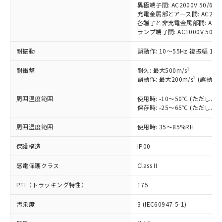
基準値以下であることを示します。
害物質有無と関係のない商品です。
異極端子間: AC2000V 50/60Hz
当社制御機器事業取扱商品の中には、
「×」：最大均質材料含有率が中国RoHSの
仕入先様の事情により、非含有部品として
充電金属部とアース間: AC2000V 
本サービスの対象外となる商品もある
基準値を超えていることを示します。
各端子と非充電金属部間: AC2000
いたものが、含有品と判明した場合などや
当社は、これら貴社製品のうち、外国
ことをご了承ください。
ランプ端子間: AC1000V 50/6
「－」：未確認です。当社販売部門へお問
むを得ず変更することがあります。
為替および外国貿易法に定める商品
在庫状況および標準価格照会結果は、
い合わせください。
（以下｢規制貨物等」という）を輸出
記載している更新日時点での社内デー
耐振動
誤動作: 10～55Hz 複振幅 1.
*EU RoHS指令（10物質）：
または国外への提供する場合は、日本
記
タに基づき作成されるものであり、閲
説明
鉛(Pb) 1000ppm以下、 水銀(Hg) 1000ppm以下、 カド
*中国RoHS10物質の基準値 (GB/T26572)：
国政府の輸出許可(または役務取引許
2
耐衝撃
号
覧された時点での実際の在庫および標
耐久: 最大500m/s
ミウム(Cd) 100ppm以下、
Pb(鉛) :1000ppm、 Hg(水銀) : 1000ppm、 Cd(カドミウ
可)を取得するなどの必要な手続きを
六価クロム(Cr(Ⅵ)) 1000ppm以下、ポリ臭化ビフェニル
2
誤動作: 最大200m/s
(誤動作1
ム) : 100ppm、
準価格とは異なる場合があることをご
類(PBB) 1000ppm以下、ポリ臭化ジフェニルエーテル類
Cr(Ⅵ)(六価クロム) : 1000ppm、 PBBs(ポリ臭化ビフェ
とります。
了承ください。
(PBDE) 1000ppm以下、フタル酸ビス(2-エチルヘキシ
○
一定数以上の在庫あり
ニル類) : 1000ppm、 PBDEs(ポリ臭化ジフェニルエーテ
周囲温度範囲
当社は規制貨物を破棄する場合は、完
使用時: -10～50℃ (ただし
ル) (DEHP)(別名：DOP) 1000ppm以下、フタル酸ブチ
正式な納期状況および標準価格はお客
ル類) : 1000ppm、
保存時: -25～65℃ (ただし
ルベンジル（BBP） 1000ppm以下、フタル酸ジブチル
全に破砕するなど、違法に輸出されな
DBP(フタル酸ジブチル) : 1000ppm、 DIBP(フタル酸ジ
様のお取引先、またはお客様担当のオ
（DBP） 1000ppm以下、フタル酸ジイソブチル
イソブチル) : 1000ppm、 BBP(フタル酸ブチルベンジ
△
一定数には満たないが在庫あり
いよう必要な手段を講じます。
ムロン制御機器販売店・当社販売員に
(DIBP) 1000ppm以下
ル) : 1000ppm、
周囲湿度範囲
使用時: 35～85%RH
当社は貴社製品を、核兵器、ミサイ
但し、RoHS指令で産業用監視および制御機器に対する
DEHP(フタル酸ビス(2-エチルヘキシル)) : 1000ppm
ご相談ください。
適用除外項目は除く。
ル、化学兵器、生物兵器またはその他
－
在庫なし(最新の在庫状況につ
オムロン制御機器販売店や当社販売拠
フタル酸エステル類の４物質については閾値を超える意
保護構造
IP00
武器並びにこれらの製造装置等に一切
いては、お客様のお取引先、ま
図的な使用がないことを確認しています。
点は「
販売ネットワーク
」をご確認
※2 環境保護使用期限
使用いたしません。
たはお客様担当のオムロン制御
ください。
感電保護クラス
Class II
当社は、貴社製品を第三者に販売する
機器販売店・当社販売員にご確
在庫状況および標準価格結果を当社の
※2 対応予定月
「ｅ」：有害物質（10物質）のすべてが基
場合は、上記1、2および3の内容を当
認ください)
PTI（トラッキング特性）
事前の承諾なく第三者に漏洩または開
175
準値以下であることを示します。
該第三者に通知します。また当社は、
示しないようお願いします。
部品在庫の切り替え状況などにより、予定
「10」：通常の使用状況下において有害物
販売先および販売に係わる関係者が違
汚染度
3 (IEC60947-5-1)
マイパーツ機能（部品リスト作成サー
空
受注生産機種、また在庫状況の
月が前後することがあります。
質が外部に漏えいし、環境に深刻な影響を
法に輸出するおそれがある場合は、取
ビス）をご利用いただくには、I-Web
白
情報を公開していない機種