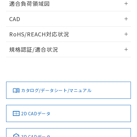
適合負荷領域図
情報更新：2026/06/09
CAD
ログイン/会員登録いただくと、CADデータをダウンロー
RoHS/REACH対応状況
ドすることができます。
情報更新：2026/7/29
規格認証/適合状況
ログイン/会員登録
EU RoHS
注意事項・凡例
A3SJ-90A1-12ERについての規格認証/適合状況については、
「カスタマーサポートセンタ お客様相談室」または貴社担当
オムロン営業員または販売店にお問い合わせください。
対応状況
対応予定月
※1
※2
ダウンロードデータをご利用いただく前に、以下を必ずお読
みください。
お問い合わせ
カタログ/データシート/マニュアル
対応済み
ソフトウェアの使用条件
中国 RoHS
注意事項・凡例
2D CADデータ
中国 RoHS表
※1 ※2
3D CADデータ