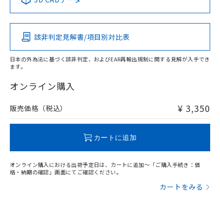
Pb
Hg
Cd
Cr(VI)
該非判定見解書/項目別対比表
X
O
O
O
日本の外為法に基づく該非判定、およびEAR再輸出規制に関する見解が入手でき
ます。
"対応済み"や非含有の記載がされた商品であっても、流通
在庫等で未対応品が混在する可能性があります。
オンライン購入
非含有品が必要な際は、弊社営業部門もしくは販売店へお
問い合わせください。
¥ 3,350
販売価格（税込）
この製品のRoHS/REACH対応状況ページへ
カートに追加
オンライン購入における出荷予定日は、カートに追加～「ご購入手続き：価
格・納期の確認」画面にてご確認ください。
カートをみる