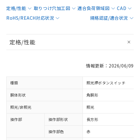
定格/性能
取りつけ穴加工図
適合負荷領域図
CAD
RoHS/REACH対応状況
規格認証/適合状況
定格/性能
情報更新：2026/06/09
種類
照光押ボタンスイッチ
胴体形状
角胴形
照光/非照光
照光
操作部
操作部形状
長方形
操作部色
赤