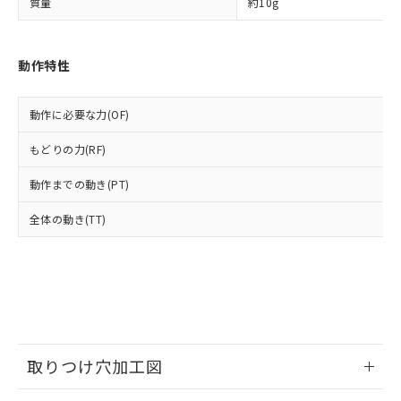
及ぼさない年数を意味します。
質量
り引きをいたしません。
約10g
メンバーズにご登録されている必要が
「－」：未確認です。当社販売部門へお問
あります。
い合わせください。
お客様が当ウェブサイト上で当社にご
※3 非含有証明書ダウンロード
動作特性
登録された部品リストについて、当社
および当社の共同利用者が、当社の製
下記の非含有証明書をダウンロードするこ
品・サービスに関するお客様との取
とができます。
動作に必要な力(OF)
合意する
キャンセル
引・商談に必要な範囲で利用すること
をご了承ください。
もどりの力(RF)
EU RoHS指令（10物質）の非含有証明書
※当社の共同利用者とは、
"個人情報
51物質の非含有証明書（当社基準）
の共同利用に関して"
の「1.共同利
動作までの動き(PT)
※本証明書は発行日時点で非含有を証明す
用者の範囲」に記載されている法人を
るもので、過去に遡って非含有を証明する
指します。
全体の動き(TT)
ものではありません。
また、RoHS指令のフタル酸エステル類４
物質の対応では、対応完了までの期間は出
荷製品に未対応品が混在することから備考
欄に対応日を記載しておりました。
既に当社にて対応品への在庫切替を完了
していることから、特段のことがない限
り、2022年1月12日より割愛しておりま
取りつけ穴加工図
す。
情報更新：2026/06/09