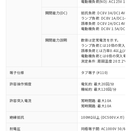
電動機負荷(NO): AC125V 1A/AC
開閉能力(DC)
抵抗負荷: DC8V 3A/DC14V 3A/
ランプ負荷: DC8V 1A/DC14V 1A
誘導負荷: DC8V 2A/DC14V 1.5A
電動機負荷: DC8V 1.5A/DC14V 
※1 対応状況
開閉能力説明
数値は定常電流を示す。
ランプ負荷とは10倍の突入電
誘導負荷とは力率0.4以上(AC)
対応済み：EU RoHS指令（10物質）の
電動機負荷とは6倍の突入電流
非含有に対応した製品が提供可能な商品で
測定条件: 周囲温度 20±2℃、
す。
対応予定：EU RoHS指令（10物質）の非含
端子仕様
タブ端子 (#110)
ご利用条件
有に対応した製品に切り替える予定のある
商品です。
許容操作頻度
電気的: 最大20回/分
機械的: 最大120回/分
対応予定なし：EU RoHS指令（10物質）の
以下の条件をお読みいただき、同意のうえ
非含有に非対応の商品で、対応品を出す予
ご利用ください。
許容突入電流
常時閉路: 最大10A
定はありません。
常時開路: 最大10A
調査・確認中：EU RoHS指令（10物質）の
本サービスは、当社制御機器事業取扱
※1 中国RoHS○×表
非含有の対応状況を調査中または確認中の
絶縁抵抗
商品の当社在庫状況および標準価格
100MΩ以上 (DC500Vメガ)
商品です。
(税抜)を提供させていただくもので
「○」：最大均質材料含有率が中国RoHSの
非該当品：ライセンス料など無形物で、有
耐電圧
同極端子間: AC1000V 50/60Hz
す。