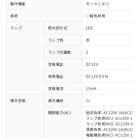
動作機能
モーメンタリ
負荷
一般負荷用
ランプ
照光部方式
LED
ランプ色
赤
ランプ内蔵数
2
定格電圧
DC12V
使用電圧
DC12V±5%
定格電流
15mA
接点定格
接点構成
1c
開閉能力(AC)
抵抗負荷: AC125V 3A/AC250V
ランプ負荷(NC): AC125V 1A/AC
ランプ負荷(NO): AC125V 0.7A/
誘導負荷: AC125V 2A/AC250V 
電動機負荷(NC): AC125V 1.5A/