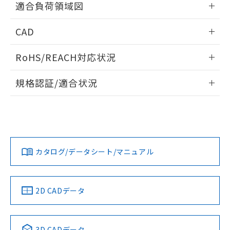
適合負荷領域図
情報更新：2026/06/09
CAD
ログイン/会員登録いただくと、CADデータをダウンロー
RoHS/REACH対応状況
ドすることができます。
情報更新：2026/7/29
規格認証/適合状況
ログイン/会員登録
EU RoHS
注意事項・凡例
A3SJ-90A1-05ERについての規格認証/適合状況については、
「カスタマーサポートセンタ お客様相談室」または貴社担当
オムロン営業員または販売店にお問い合わせください。
対応状況
対応予定月
※1
※2
ダウンロードデータをご利用いただく前に、以下を必ずお読
みください。
お問い合わせ
カタログ/データシート/マニュアル
対応済み
ソフトウェアの使用条件
中国 RoHS
注意事項・凡例
2D CADデータ
中国 RoHS表
※1 ※2
3D CADデータ