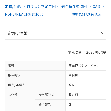
定格/性能
取りつけ穴加工図
適合負荷領域図
CAD
RoHS/REACH対応状況
規格認証/適合状況
定格/性能
情報更新：2026/06/09
種類
照光押ボタンスイッチ
胴体形状
角胴形
照光/非照光
照光
操作部
操作部形状
長方形
操作部色
赤