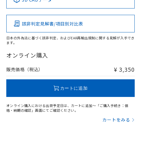
Pb
Hg
Cd
Cr(VI)
該非判定見解書/項目別対比表
X
O
O
O
日本の外為法に基づく該非判定、およびEAR再輸出規制に関する見解が入手でき
ます。
"対応済み"や非含有の記載がされた商品であっても、流通
在庫等で未対応品が混在する可能性があります。
オンライン購入
非含有品が必要な際は、弊社営業部門もしくは販売店へお
問い合わせください。
¥ 3,350
販売価格（税込）
この製品のRoHS/REACH対応状況ページへ
カートに追加
オンライン購入における出荷予定日は、カートに追加～「ご購入手続き：価
格・納期の確認」画面にてご確認ください。
カートをみる