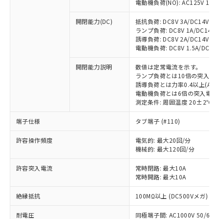
電動機負荷(NO): AC125V 1A/AC
開閉能力(DC)
抵抗負荷: DC8V 3A/DC14V 3A/
ランプ負荷: DC8V 1A/DC14V 1A
誘導負荷: DC8V 2A/DC14V 1.5A
電動機負荷: DC8V 1.5A/DC14V 
※1 対応状況
開閉能力説明
数値は定常電流を示す。
ランプ負荷とは10倍の突入電
誘導負荷とは力率0.4以上(AC)
対応済み：EU RoHS指令（10物質）の
電動機負荷とは6倍の突入電流
非含有に対応した製品が提供可能な商品で
測定条件: 周囲温度 20±2℃、
す。
対応予定：EU RoHS指令（10物質）の非含
端子仕様
タブ端子 (#110)
ご利用条件
有に対応した製品に切り替える予定のある
商品です。
許容操作頻度
電気的: 最大20回/分
機械的: 最大120回/分
対応予定なし：EU RoHS指令（10物質）の
以下の条件をお読みいただき、同意のうえ
非含有に非対応の商品で、対応品を出す予
ご利用ください。
許容突入電流
常時閉路: 最大10A
定はありません。
常時開路: 最大10A
調査・確認中：EU RoHS指令（10物質）の
本サービスは、当社制御機器事業取扱
※1 中国RoHS○×表
非含有の対応状況を調査中または確認中の
絶縁抵抗
商品の当社在庫状況および標準価格
100MΩ以上 (DC500Vメガ)
商品です。
(税抜)を提供させていただくもので
「○」：最大均質材料含有率が中国RoHSの
非該当品：ライセンス料など無形物で、有
耐電圧
同極端子間: AC1000V 50/60Hz
す。