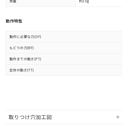
及ぼさない年数を意味します。
質量
り引きをいたしません。
約10g
メンバーズにご登録されている必要が
「－」：未確認です。当社販売部門へお問
あります。
い合わせください。
お客様が当ウェブサイト上で当社にご
※3 非含有証明書ダウンロード
動作特性
登録された部品リストについて、当社
および当社の共同利用者が、当社の製
下記の非含有証明書をダウンロードするこ
品・サービスに関するお客様との取
とができます。
動作に必要な力(OF)
合意する
キャンセル
引・商談に必要な範囲で利用すること
をご了承ください。
もどりの力(RF)
EU RoHS指令（10物質）の非含有証明書
※当社の共同利用者とは、
"個人情報
51物質の非含有証明書（当社基準）
の共同利用に関して"
の「1.共同利
動作までの動き(PT)
※本証明書は発行日時点で非含有を証明す
用者の範囲」に記載されている法人を
るもので、過去に遡って非含有を証明する
指します。
全体の動き(TT)
ものではありません。
また、RoHS指令のフタル酸エステル類４
物質の対応では、対応完了までの期間は出
荷製品に未対応品が混在することから備考
欄に対応日を記載しておりました。
既に当社にて対応品への在庫切替を完了
していることから、特段のことがない限
り、2022年1月12日より割愛しておりま
取りつけ穴加工図
す。
情報更新：2026/06/09