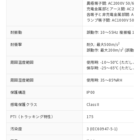
基準値以下であることを示します。
害物質有無と関係のない商品です。
異極端子間: AC2000V 50/60Hz
当社制御機器事業取扱商品の中には、
「×」：最大均質材料含有率が中国RoHSの
仕入先様の事情により、非含有部品として
充電金属部とアース間: AC2000V 
本サービスの対象外となる商品もある
基準値を超えていることを示します。
各端子と非充電金属部間: AC2000
いたものが、含有品と判明した場合などや
当社は、これら貴社製品のうち、外国
ことをご了承ください。
ランプ端子間: AC1000V 50/6
「－」：未確認です。当社販売部門へお問
むを得ず変更することがあります。
為替および外国貿易法に定める商品
在庫状況および標準価格照会結果は、
い合わせください。
（以下｢規制貨物等」という）を輸出
記載している更新日時点での社内デー
耐振動
誤動作: 10～55Hz 複振幅 1.
*EU RoHS指令（10物質）：
または国外への提供する場合は、日本
記
タに基づき作成されるものであり、閲
説明
鉛(Pb) 1000ppm以下、 水銀(Hg) 1000ppm以下、 カド
*中国RoHS10物質の基準値 (GB/T26572)：
国政府の輸出許可(または役務取引許
2
耐衝撃
号
覧された時点での実際の在庫および標
耐久: 最大500m/s
ミウム(Cd) 100ppm以下、
Pb(鉛) :1000ppm、 Hg(水銀) : 1000ppm、 Cd(カドミウ
可)を取得するなどの必要な手続きを
六価クロム(Cr(Ⅵ)) 1000ppm以下、ポリ臭化ビフェニル
2
誤動作: 最大200m/s
(誤動作1
ム) : 100ppm、
準価格とは異なる場合があることをご
類(PBB) 1000ppm以下、ポリ臭化ジフェニルエーテル類
Cr(Ⅵ)(六価クロム) : 1000ppm、 PBBs(ポリ臭化ビフェ
とります。
了承ください。
(PBDE) 1000ppm以下、フタル酸ビス(2-エチルヘキシ
○
一定数以上の在庫あり
ニル類) : 1000ppm、 PBDEs(ポリ臭化ジフェニルエーテ
周囲温度範囲
当社は規制貨物を破棄する場合は、完
使用時: -10～50℃ (ただし
ル) (DEHP)(別名：DOP) 1000ppm以下、フタル酸ブチ
正式な納期状況および標準価格はお客
ル類) : 1000ppm、
保存時: -25～65℃ (ただし
ルベンジル（BBP） 1000ppm以下、フタル酸ジブチル
全に破砕するなど、違法に輸出されな
DBP(フタル酸ジブチル) : 1000ppm、 DIBP(フタル酸ジ
様のお取引先、またはお客様担当のオ
（DBP） 1000ppm以下、フタル酸ジイソブチル
イソブチル) : 1000ppm、 BBP(フタル酸ブチルベンジ
△
一定数には満たないが在庫あり
いよう必要な手段を講じます。
ムロン制御機器販売店・当社販売員に
(DIBP) 1000ppm以下
ル) : 1000ppm、
周囲湿度範囲
使用時: 35～85%RH
当社は貴社製品を、核兵器、ミサイ
但し、RoHS指令で産業用監視および制御機器に対する
DEHP(フタル酸ビス(2-エチルヘキシル)) : 1000ppm
ご相談ください。
適用除外項目は除く。
ル、化学兵器、生物兵器またはその他
－
在庫なし(最新の在庫状況につ
オムロン制御機器販売店や当社販売拠
フタル酸エステル類の４物質については閾値を超える意
保護構造
IP00
武器並びにこれらの製造装置等に一切
いては、お客様のお取引先、ま
図的な使用がないことを確認しています。
点は「
販売ネットワーク
」をご確認
※2 環境保護使用期限
使用いたしません。
たはお客様担当のオムロン制御
ください。
感電保護クラス
Class II
当社は、貴社製品を第三者に販売する
機器販売店・当社販売員にご確
在庫状況および標準価格結果を当社の
※2 対応予定月
「ｅ」：有害物質（10物質）のすべてが基
場合は、上記1、2および3の内容を当
認ください)
PTI（トラッキング特性）
事前の承諾なく第三者に漏洩または開
175
準値以下であることを示します。
該第三者に通知します。また当社は、
示しないようお願いします。
部品在庫の切り替え状況などにより、予定
「10」：通常の使用状況下において有害物
販売先および販売に係わる関係者が違
汚染度
3 (IEC60947-5-1)
マイパーツ機能（部品リスト作成サー
空
受注生産機種、また在庫状況の
月が前後することがあります。
質が外部に漏えいし、環境に深刻な影響を
法に輸出するおそれがある場合は、取
ビス）をご利用いただくには、I-Web
白
情報を公開していない機種