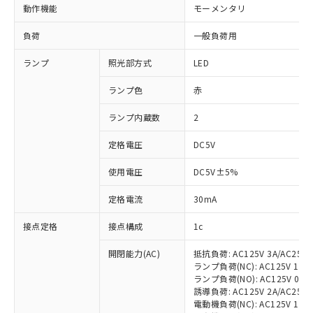
動作機能
モーメンタリ
負荷
一般負荷用
ランプ
照光部方式
LED
ランプ色
赤
ランプ内蔵数
2
定格電圧
DC5V
使用電圧
DC5V±5%
定格電流
30mA
接点定格
接点構成
1c
開閉能力(AC)
抵抗負荷: AC125V 3A/AC250V
ランプ負荷(NC): AC125V 1A/AC
ランプ負荷(NO): AC125V 0.7A/
誘導負荷: AC125V 2A/AC250V 
電動機負荷(NC): AC125V 1.5A/