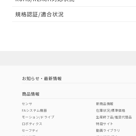
オムロン制御
また当社は、
※2 環境保護使
在庫状況およ
部品在庫の切り替
たしません。
－
在庫なし
規格認証/適合状況
す。
「ｅ」：有害物質
機器販売
マイパーツ機
「10」：通常の
EU RoHS
注意事項・凡例
ている必要が
味します。
UL認証
CSA認証
CEマーキング
空
受注生産
お客様が当ウ
※3 非含有証明
「－」：未確認で
白
が、当社の製
Yes
Yes
N/A
対応状況
対応予定月
※1
※2
さい。
下記の非含有証明
※当社の共同
いる法人を指
EU RoHS指令（
対応済み
51物質の非含有証
LR型式承認
DNV型式承認
BV型式承認
KR
※本証明書は発行
（イギリス
（ノルウェー
（フランス
（
また、RoHS指
お知らせ・最新情報
中国 RoHS
注意事項・凡例
船舶規格）
船舶規格）
船舶規格）
船
混在することから
既に当社にて対応
商品情報
り割愛しておりま
No
No
No
No
中国 RoHS表
※1 ※2
センサ
新商品情報
FAシステム機器
在庫状況/標準価格
Pb
Hg
Cd
Cr(V
モーション/ドライブ
生産終了品/推奨代替品
ロボティクス
特設サイト
セーフティ
動画ライブラリ