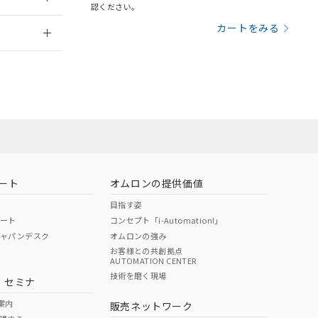
さい。
合は、取り引きをい
認ください。
ないようお願いしま
のオムロン制御
2026/7/29
カートをみる
バーズにご登録され
及ぼさない年数を意
び当社の共同利用者
ることをご了承くだ
範囲」に記載されて
のではありません。
荷製品に未対応品が
ート
オムロンの提供価値
目指す姿
22年1月12日よ
ポート
コンセプト「i-Automation!」
ジャパンデスク
オムロンの強み
お客様との共創拠点
AUTOMATION CENTER
DIBP
BBP
DEHP
環境保護
技術を磨く現場
・セミナ
状況ページへ
使用期限
検索ください
案内
販売ネットワーク