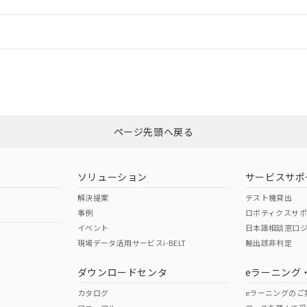
機器販売店や当社販売拠点は「
販売ネットワーク
」をご確認くだ
販売先および販売に係わる関係者が違法に輸出するおそれがある場
用期限
び標準価格結果を当社の事前の承諾なく第三者に漏洩または開示し
え状況などにより、予定月が前後することがあります。
(最新の在庫状況については、お客様のお取引先、またはお客様担当
情報更新：
（10物質）のすべてが基準値以下であることを示します。
店・当社販売員にご確認ください)
能（部品リスト作成サービス）をご利用いただくには、I-Webメン
使用状況下において有害物質が外部に漏えいし、環境に深刻な影響を
あります。
CCC認証
電波法
機種、また在庫状況の情報を公開していない機種
ェブサイト上で当社にご登録された部品リストについて、当社およ
書ダウンロード
す。当社販売部門へお問い合わせください。
品・サービスに関するお客様との取引・商談に必要な範囲で利用す
合意する
キャンセル
Yes
N/A
非含有証明書
※3
書をダウンロードすることができます。
利用者とは、
"個人情報の共同利用に関して"
の「1.共同利用者の
します。
ページ先頭へ戻る
10物質）の非含有証明書
ダウンロードはこちら
明書（当社基準）
型式承認
NK型式承認
ABS型式承認
日時点で非含有を証明するもので、過去に遡って非含有を証明するも
韓国
（日本
（アメリカ
令のフタル酸エステル類４物質の対応では、対応完了までの期間は出
ソリューション
サービスサポ
舶規格）
船舶規格）
船舶規格）
備考欄に対応日を記載しておりました。
解決提案
テスト機貸出
品への在庫切替を完了していることから、特段のことがない限り、20
事例
ロボティクスサ
す。
No
No
イベント
日本語相談窓口
現場データ活用サービスi-BELT
輸出該非判定
I)
PBBs
PBDEs
DBP
ダウンロードセンタ
eラーニング
この製品の規格認証/適合
その他の認証はこちらのページからご
カタログ
eラーニングのご