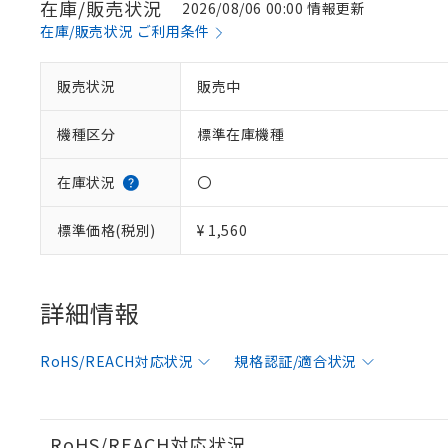
在庫/販売状況
2026/08/06 00:00 情報更新
在庫/販売状況 ご利用条件
※1 対応状況
販売状況
販売中
対応済み：EU
機種区分
標準在庫機種
対応予定：EU R
対応予定なし：EU
調査・確認中：EU
ご利用条件
在庫状況
〇
非該当品：ライセ
※1 中国RoHS
仕入先様の事情に
標準価格(税別)
¥ 1,560
があります。
以下の条件をお読
「○」：最大均質
「×」：最大均質
本サービスは
当社は、これ
*EU RoHS指令（10物
「－」：未確認で
鉛(Pb) 1000ppm以下、
くものです。
う）を輸出ま
詳細情報
記
説明
六価クロム(Cr(Ⅵ)) 1
当社制御機器
などの必要な
フタル酸ビス(2-エチルヘ
号
*中国RoHS10物質の基準値 
ル（DBP） 1000ppm
在庫状況およ
当社は規制貨
Pb(鉛) :1000ppm、 Hg
但し、RoHS指令で産
RoHS/REACH対応状況
規格認証/適合状況
のであり、閲
ます。
Cr(Ⅵ)(六価クロム) : 
フタル酸エステル類の４
○
一定数以
DBP(フタル酸ジブチル) :
い。
当社は貴社製
DEHP(フタル酸ビス(2-エ
正式な納期状
置等に一切使
当社販売員に
※2 対応予定月
△
一定数に
当社は、貴社
RoHS/REACH対応状況