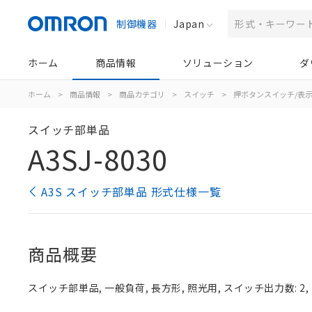
制御機器
Japan
ホーム
商品情報
ソリューション
ダ
ホーム
>
商品情報
>
商品カテゴリ
>
スイッチ
>
押ボタンスイッチ/表
スイッチ部単品
A3SJ-8030
A3S スイッチ部単品 形式仕様一覧
商品概要
スイッチ部単品, 一般負荷, 長方形, 照光用, スイッチ出力数: 2