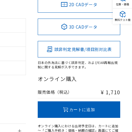
2D CADデータ
在庫・価格
無料テスト機
3D CADデータ
。
商品です。
定はありません。
該非判定見解書/項目別対比表
商品です。
日本の外為法に基づく該非判定、およびEAR再輸出規
を得ず変更すること
制に関する見解が入手できます。
オンライン購入
を提供させていただ
規制貨物等」とい
引許可)を取得する
¥ 1,710
販売価格（税込）
BDE) 1000ppm以下、
をご了承ください。
0ppm以下、フタル酸ジブチ
基づき作成されるも
う必要な手段を講じ
ことをご了承くださ
) : 1000ppm、
カートに追加
 1000ppm、
びにこれらの製造装
ン制御機器販売店・
オンライン購入における出荷予定日は、カートに追加
三者に通知します。
～「ご購入手続き：価格・納期の確認」画面にてご確