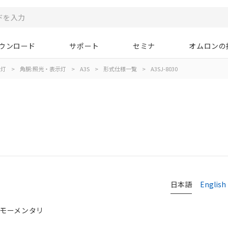
ウンロード
サポート
セミナ
オムロンの
示灯
>
角胴:照光・表示灯
>
A3S
>
形式仕様一覧
>
A3SJ-8030
日本語
English
, モーメンタリ